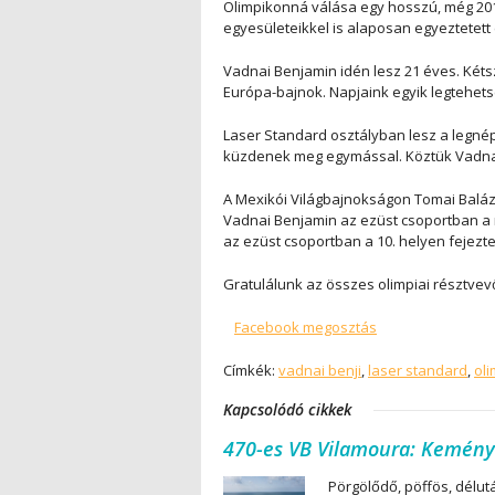
Olimpikonná válása egy hosszú, még 201
egyesületeikkel is alaposan egyeztetett
Vadnai Benjamin idén lesz 21 éves. Kéts
Európa-bajnok. Napjaink egyik legtehet
Laser Standard osztályban lesz a legné
küzdenek meg egymással. Köztük Vadnai 
A Mexikói Világbajnokságon Tomai Balázs
Vadnai Benjamin az ezüst csoportban a 
az ezüst csoportban a 10. helyen fejezte
Gratulálunk az összes olimpiai résztvev
Facebook megosztás
Címkék:
vadnai benji
,
laser standard
,
oli
Kapcsolódó cikkek
470-es VB Vilamoura: Kemény
Pörgölődő, pöffös, délut