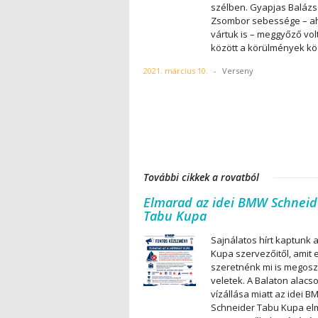
szélben. Gyapjas Balázs
Zsombor sebessége – a
vártuk is – meggyőző vol
között a körülmények köz
2021. március 10.
-
Verseny
További cikkek a rovatból
Elmarad az idei BMW Schneid
Tabu Kupa
Sajnálatos hírt kaptunk 
Kupa szervezőitől, amit 
szeretnénk mi is megosz
veletek. A Balaton alacs
vízállása miatt az idei 
Schneider Tabu Kupa el