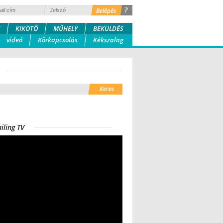
?
KIKÖTŐ
MŰHELY
BEKÜLDÉS
videó
Körkapcsolás
Kékszalag
iling TV