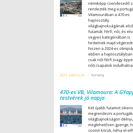
némiképp csendesedő s
rendezték meg a portugá
Vilamourában a 470-es
hajóosztály
világbajnokságának els
futamát. Férfi, női, és el
vegyes kategóriában is
hirdetnek majd végered
hiszen a 2024-es olimpiá
ebben a hajóosztályban
csak női-férfi (vagy éppe
női) csapatok indulhatna
2021. március 8.
-
Verseny
470-es VB, Vilamoura: A GYap
testvérek jó napja
Két újabb futamot sikerü
megrendezni a portugáli
világbajnokságon délnyu
meglehetősen gyenge, h
csomó körüli, néha el-el