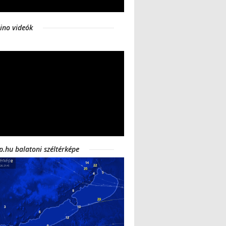
ino videók
p.hu balatoni széltérképe