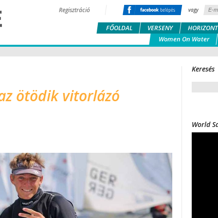
Regisztráció
vagy
FŐOLDAL
VERSENY
HORIZONT
Women On Water
Keresés
z ötödik vitorlázó
World Sa