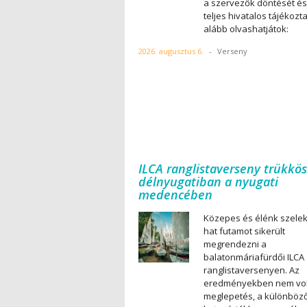
a szervezők döntését és
teljes hivatalos tájékozt
alább olvashatjátok:
2026. augusztus 6.
-
Verseny
ILCA ranglistaverseny trükkös
délnyugatiban a nyugati
medencében
Közepes és élénk szele
hat futamot sikerült
megrendezni a
balatonmáriafürdői ILCA
ranglistaversenyen. Az
eredményekben nem vol
meglepetés, a különböz