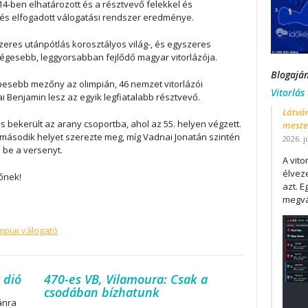
4-ben elhatározott és a résztvevő felekkel és
 és elfogadott válogatási rendszer eredménye.
zeres utánpótlás korosztályos világ-, és egyszeres
ségesebb, leggyorsabban fejlődő magyar vitorlázója.
Blogajá
pesebb mezőny az olimpián, 46 nemzet vitorlázói
Vitorlás
Benjamin lesz az egyik legfiatalabb résztvevő.
Látván
 bekerült az arany csoportba, ahol az 55. helyen végzett.
mester
második helyet szerezte meg, míg Vadnai Jonatán szintén
2026. j
 be a versenyt.
A vit
élveze
őnek!
azt. E
megvá
mpiai válogató
 dió
470-es VB, Vilamoura: Csak a
csodában bízhatunk
ánra