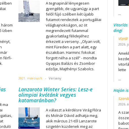
zélben
A tegnapinál lényegesen
liai
gyengébb, de ugyanúgy a part
...
felől fújó szélben két újabb
futamot rendeztek a portugáliai
Vitorlás
ő három
világbajnokságon, az öt
dingi
ső ízben
megrendezett futammal
gyakorlatilag félidejéhez
Víztől
ményt,
érkezett a verseny. „Olyan volt,
2026. j
n
mint Füreden a part alatt, egy
 már
északiban. Harminc fokokat
Amekk
n férfi-
forgott néha a szél” - mondta
kezdet
k.
Gyapjas Balázs és Zsombor
vitor
edzője, Majthényi Szabolcs.
lette
2021. március 9.
-
Verseny
...
jas
Lanzarota Winter Series: Lesz-e
Hajón is
olimpiai kvótánk vegyes
Szard
katamaránban?
lt ma
2026. áp
ai
A választ a kérdésre Virág Flóra
A szar
gatias,
és Molnár Dávid adhatja meg,
összet
at
akik március 21-től Lanzarote
babot
forduló
szigetén küzdenek meg az
finom.