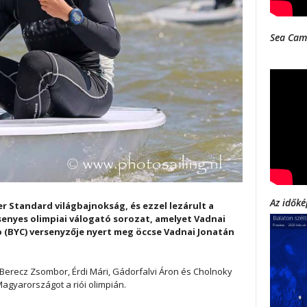
Sea Cam
Az időké
r Standard világbajnokság, és ezzel lezárult a
enyes olimpiai válogató sorozat, amelyet Vadnai
 (BYC) versenyzője nyert meg öccse Vadnai Jonatán
n Berecz Zsombor, Érdi Mári, Gádorfalvi Áron és Cholnoky
agyarországot a riói olimpián.