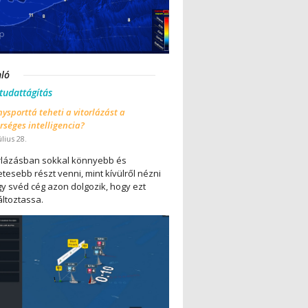
nló
 tudattágítás
ysporttá teheti a vitorlázást a
séges intelligencia?
úlius 28.
orlázásban sokkal könnyebb és
tesebb részt venni, mint kívülről nézni
gy svéd cég azon dolgozik, hogy ezt
ltoztassa.