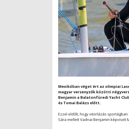
Mexikóban véget ért az olimpiai Lase
magyar versenyzők közötti négyvers
Benjamin a Balatonfüredi Yacht Club
és Tomai Balázs előtt.
Ezzel eldőlt, hogy vitorlázás sportágba
Sára mellett Vadnai Benjamin képviseli M