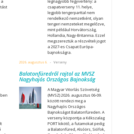
 a
legnagyobb fegyvertény: a
atást
csapatverseny 11. helye,
legjobb tengerparttal nem
rendelkező nemzetként, olyan
tengeri nemzeteket megelőzve,
mint például Horvátország,
Hollandia, Nagy-Britannia. Ezzel
megszereztük a részvételi jogot
a 2027-es Csapat Európa-
bajnokságra.
2026. augusztus 6.
-
Verseny
Balatonfüredről rajtol az MVSZ
Nagyhajós Országos Bajnokság
A Magyar Vitorlás Szövetség
kben
(MVSZ) 2026. augusztus 06-09.
között rendezi meg a
Nagyhajós Országos
Bajnokságot Balatonfüreden. A
verseny központja a Kékszalag
t
PORT kikötő, a futamokat pedig
ő
a Balatonfüred, Alsóörs, Siófok,