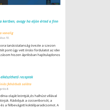
 a kertben, avagy ha eljön érted a finn
 a vonalig
úlius 10.
ora tanácstalanság övezte a szezon
ét pont úgy vett óriási fordulatot az idei
lázásom hiszen áprilisban hajótulajdonos
 elkészíthető receptek
íniás fehárbab saláta
rilis 8.
dínia olaját leöntjük,és halhúst villával
örjük. Rádobjuk a csicseriborsót, a
 és a félbevágott koktélparadicsomot. A
..