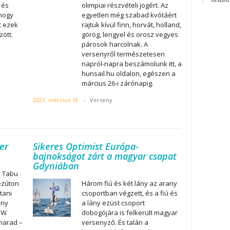
 és
olimpiai részvételi jogért. Az
hogy
egyetlen még szabad kvótáért
t ezek
rajtuk kívül finn, horvát, holland,
ött.
görög, lengyel és orosz vegyes
párosok harcolnak. A
versenyről természetesen
napról-napra beszámolunk itt, a
hunsail.hu oldalon, egészen a
március 26-i zárónapig.
2021. március 18.
-
Verseny
er
Sikeres Optimist Európa-
bajnokságot zárt a magyar csapat
Gdyniában
a Tabu
ezúton
Három fiú és két lány az arany
tani
csoportban végzett, és a fiú és
ony
a lány ezüst csoport
BMW
dobogójára is felkerült magyar
marad –
versenyző. És talán a