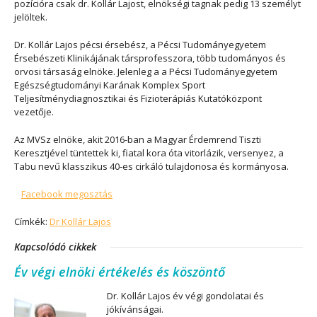
pozícióra csak dr. Kollár Lajost, elnökségi tagnak pedig 13 személyt
jelöltek.
Dr. Kollár Lajos pécsi érsebész, a Pécsi Tudományegyetem
Érsebészeti Klinikájának társprofesszora, több tudományos és
orvosi társaság elnöke. Jelenleg a a Pécsi Tudományegyetem
Egészségtudományi Karának Komplex Sport
Teljesítménydiagnosztikai és Fizioterápiás Kutatóközpont
vezetője.
Az MVSz elnöke, akit 2016-ban a Magyar Érdemrend Tiszti
Keresztjével tüntettek ki, fiatal kora óta vitorlázik, versenyez, a
Tabu nevű klasszikus 40-es cirkáló tulajdonosa és kormányosa.
Facebook megosztás
Címkék:
Dr Kollár Lajos
Kapcsolódó cikkek
Év végi elnöki értékelés és köszöntő
Dr. Kollár Lajos év végi gondolatai és
jókívánságai.