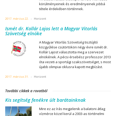
körülményeinek és eredményeinek jobbá
tétele érdekében történnek.
2017. március 22.
-
Horizont
Ismét dr. Kollár Lajos lett a Magyar Vitorlás
Szövetség elnöke
A Magyar Vitorlás Szövetség tisztújító
közgyűlése csütörtökön négy évre ismét dr.
Kollár Lajost választotta meg a szervezet
elnökének. A pécsi érsebész professzor 2013
óta vezeti a sportági szakszövetséget, s most
újabb olimpiai ciklusra kapott megbízást.
2017. március 31.
-
Horizont
További cikkek a rovatból
Kis segítség fenékre ült barátainknak
Mire ez az írás megjelenik a balatoni átlag
vízmérce közel kerül a 2003-as történelmi