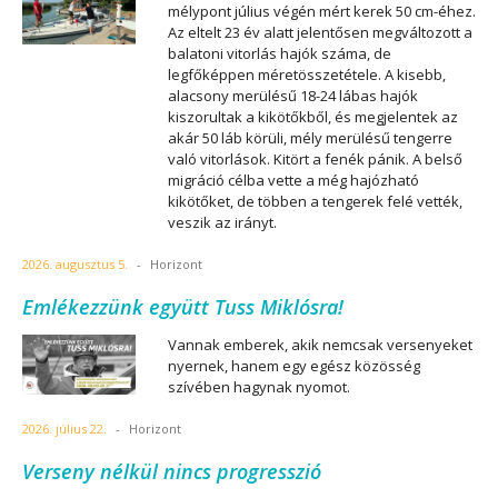
mélypont július végén mért kerek 50 cm-éhez.
Az eltelt 23 év alatt jelentősen megváltozott a
balatoni vitorlás hajók száma, de
legfőképpen méretösszetétele. A kisebb,
alacsony merülésű 18-24 lábas hajók
kiszorultak a kikötőkből, és megjelentek az
akár 50 láb körüli, mély merülésű tengerre
való vitorlások. Kitört a fenék pánik. A belső
migráció célba vette a még hajózható
kikötőket, de többen a tengerek felé vették,
veszik az irányt.
2026. augusztus 5.
-
Horizont
Emlékezzünk együtt Tuss Miklósra!
Vannak emberek, akik nemcsak versenyeket
nyernek, hanem egy egész közösség
szívében hagynak nyomot.
2026. július 22.
-
Horizont
Verseny nélkül nincs progresszió