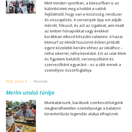
Mint minden sportban, a kitesurfben is az
különbözteti meg a hobbit a valódi
fejlődéstől, hogy van-e közösség, rendszer
és visszajelzés. A versenyek épp ezt adják:
mércét, fókuszt, és azt az izgalmat, ami miatt
az ember hónapokkal vagy évekkel
korábban elkezd készülni valamire. A hazai
kitesurf az elmúlt huszonöt évben próbált
egyre közelebb kerülni ehhez az ideálhoz –
néha sikerrel, néha kevésbé. Ezt az utat élem
és figyelem belülről, versenyzőként és
szervezőként egyaránt – ez a cikk ennek a
személyes összefoglalója.
2026. június 9.
-
Horizont
Merlin utolsó túrája
Munkatársunk, barátunk szerkesztőségünk
megkerülhetetlen személyisége a balatoni
túravitorlázás legendás alakja elhajózott.