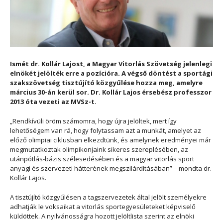
Ismét dr. Kollár Lajost, a Magyar Vitorlás Szövetség jelenlegi
elnökét jelölték erre a pozícióra. A végső döntést a sportági
szakszövetség tisztújító közgyűlése hozza meg, amelyre
március 30-án kerül sor. Dr. Kollár Lajos érsebész professzor
2013 óta vezeti az MVSz-t.
„Rendkívüli öröm számomra, hogy újra jelöltek, mert így
lehetőségem van rá, hogy folytassam azt a munkát, amelyet az
előző olimpiai ciklusban elkezdtünk, és amelynek eredményei már
megmutatkoztak olimpikonjaink sikeres szereplésében, az
utánpótlás-bázis szélesedésében és a magyar vitorlás sport
anyagi és szervezeti hátterének megszilárdításában” – mondta dr.
Kollár Lajos.
A tisztújító közgyűlésen a tagszervezetek által jelölt személyekre
adhatják le voksaikat a vitorlás sportegyesületeket képviselő
küldöttek. A nyilvánosságra hozott jelöltlista szerint az elnöki