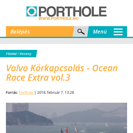
Belépés
Menü
Főoldal
/
Verseny
Volvo Körkapcsolás - Ocean
Race Extra vol.3
Forrás:
Porthole
| 2018. február 7. 13:28