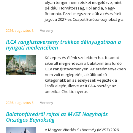
olyan tengeri nemzeteket megelőzve, mint
például Horvátország, Hollandia, Nagy-
Britannia. Ezzel megszereztük a részvételi
jogot a 2027-es Csapat Európa-bajnokságra.
2026. augusztus 6.
-
Verseny
ILCA ranglistaverseny trükkös délnyugatiban a
nyugati medencében
Közepes és élénk szelekben hat futamot
sikerült megrendezni a balatonmáriafürdői
ILCA ranglistaversenyen. Az eredményekben
nem volt meglepetés, a különböző
kategóriákban az esélyesek végeztek a
listák elején, illetve az ILCA 4 osztályt az
amerikai Che Liu nyerte.
2026. augusztus 6.
-
Verseny
Balatonfüredről rajtol az MVSZ Nagyhajós
Országos Bajnokság
A Magyar Vitorlás Szövetség (MVSZ) 2026.