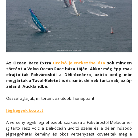
Az Ocean Race Extra
utolsó jelentkezése óta
sok minden
történt a Volvo Ocean Race háza táján. Akkor még épp csak
elrajtoltak Fokvárosból a Déli-óceánra, azóta pedig már
megjárták a Távol-Keletet is és ismét délnek tartanak, az új-
zélandi Aucklandbe.
Összefoglaljuk, mi történt az utóbbi hónapban!
Jéghegyek között
A verseny egyik legnehezebb szakasza a Fokvárostól Melbourne-
ig tartó rész volt: a Déli-óceán üvöltő szelei és a délen húzódó
jéghegy-határ kemény és okos versenyzést követeltek meg a