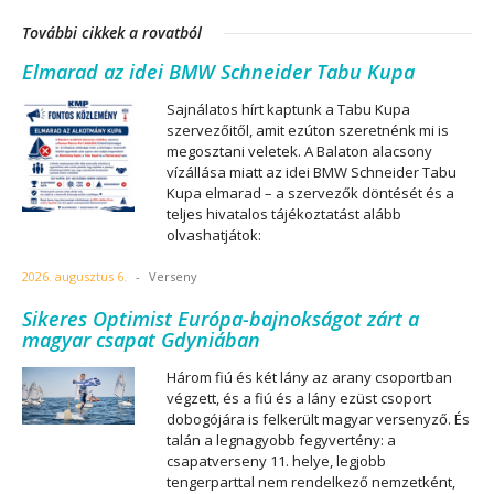
További cikkek a rovatból
Elmarad az idei BMW Schneider Tabu Kupa
Sajnálatos hírt kaptunk a Tabu Kupa
szervezőitől, amit ezúton szeretnénk mi is
megosztani veletek. A Balaton alacsony
vízállása miatt az idei BMW Schneider Tabu
Kupa elmarad – a szervezők döntését és a
teljes hivatalos tájékoztatást alább
olvashatjátok:
2026. augusztus 6.
-
Verseny
Sikeres Optimist Európa-bajnokságot zárt a
magyar csapat Gdyniában
Három fiú és két lány az arany csoportban
végzett, és a fiú és a lány ezüst csoport
dobogójára is felkerült magyar versenyző. És
talán a legnagyobb fegyvertény: a
csapatverseny 11. helye, legjobb
tengerparttal nem rendelkező nemzetként,