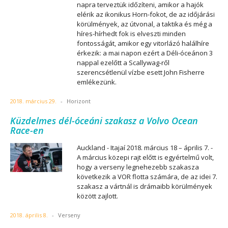
napra terveztük időzíteni, amikor a hajók
elérik az ikonikus Horn-fokot, de az időjárási
körülmények, az útvonal, a taktika és még a
híres-hírhedt fok is elveszti minden
fontosságát, amikor egy vitorlázó halálhíre
érkezik: a mai napon ezért a Déli-óceánon 3
nappal ezelőtt a Scallywag-ről
szerencsétlenül vízbe esett John Fisherre
emlékezünk.
2018. március 29.
-
Horizont
Küzdelmes dél-óceáni szakasz a Volvo Ocean
Race-en
Auckland - Itajaí 2018. március 18 – április 7. -
A március közepi rajt előtt is egyértelmű volt,
hogy a verseny legnehezebb szakasza
következik a VOR flotta számára, de az idei 7.
szakasz a vártnál is drámaibb körülmények
között zajlott.
2018. április 8.
-
Verseny