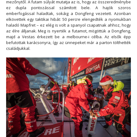
mezőnytől. A futam súlyát mutatja az is, hogy az összeredménybe
ez dupla pontozással számított bele. A hajók szoros
emberfogással haladtak, sokáig a Dongfeng vezetett. Azonban
elkövettek egy taktikai hibát: 50 percre elengedték a nyomukban
haladó Mapfret – ez elég is volt a spanyol csapatnak ahhoz, hogy
az élre álljanak. Meg is nyerték a futamot, mögöttük a Dongfeng,
majd a Vestas érkezett be a melbourne-i célba. Az elsők épp
befutottak karácsonyra, így az ünnepeket már a parton tölthették
családjukkal.