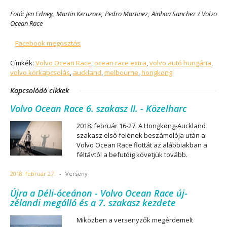
Fotó: Jen Edney, Martin Keruzore, Pedro Martinez, Ainhoa Sanchez / Volvo
Ocean Race
Facebook megosztás
Címkék:
Volvo Ocean Race
,
ocean race extra
,
volvo autó hungária
,
volvo körkapcsolás
,
auckland
,
melbourne
,
hongkong
Kapcsolódó cikkek
Volvo Ocean Race 6. szakasz II. - Közelharc
2018. február 16-27. A Hongkong-Auckland
szakasz első felének beszámolója után a
Volvo Ocean Race flottát az alábbiakban a
féltávtól a befutóig követjük tovább.
2018. február 27.
-
Verseny
Újra a Déli-óceánon - Volvo Ocean Race új-
zélandi megálló és a 7. szakasz kezdete
Miközben a versenyzők megérdemelt