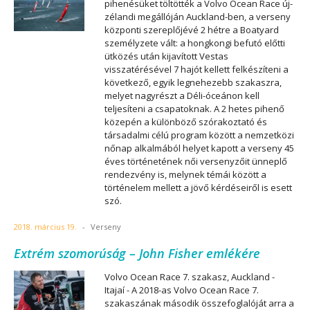
pihenésüket töltötték a Volvo Ocean Race új-
zélandi megállóján Auckland-ben, a verseny
központi szereplőjévé 2 hétre a Boatyard
személyzete vált: a hongkongi befutó előtti
ütközés után kijavított Vestas
visszatérésével 7 hajót kellett felkészíteni a
következő, egyik legnehezebb szakaszra,
melyet nagyrészt a Déli-óceánon kell
teljesíteni a csapatoknak. A 2 hetes pihenő
közepén a különböző szórakoztató és
társadalmi célú program között a nemzetközi
nőnap alkalmából helyet kapott a verseny 45
éves történetének női versenyzőit ünneplő
rendezvény is, melynek témái között a
történelem mellett a jövő kérdéseiről is esett
szó.
2018. március 19.
-
Verseny
Extrém szomorúság – John Fisher emlékére
Volvo Ocean Race 7. szakasz, Auckland -
Itajaí - A 2018-as Volvo Ocean Race 7.
szakaszának második összefoglalóját arra a