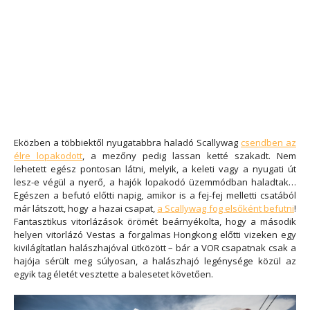
Eközben a többiektől nyugatabbra haladó Scallywag
csendben az
élre lopakodott
, a mezőny pedig lassan ketté szakadt. Nem
lehetett egész pontosan látni, melyik, a keleti vagy a nyugati út
lesz-e végül a nyerő, a hajók lopakodó üzemmódban haladtak…
Egészen a befutó előtti napig, amikor is a fej-fej melletti csatából
már látszott, hogy a hazai csapat,
a Scallywag fog elsőként befutni
!
Fantasztikus vitorlázások örömét beárnyékolta, hogy a második
helyen vitorlázó Vestas a forgalmas Hongkong előtti vizeken egy
kivilágítatlan halászhajóval ütközött – bár a VOR csapatnak csak a
hajója sérült meg súlyosan, a halászhajó legénysége közül az
egyik tag életét vesztette a balesetet követően.