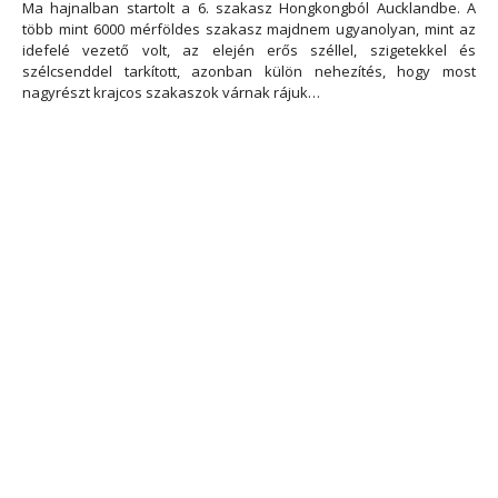
Ma hajnalban startolt a 6. szakasz Hongkongból Aucklandbe. A
több mint 6000 mérföldes szakasz majdnem ugyanolyan, mint az
idefelé vezető volt, az elején erős széllel, szigetekkel és
szélcsenddel tarkított, azonban külön nehezítés, hogy most
nagyrészt krajcos szakaszok várnak rájuk…