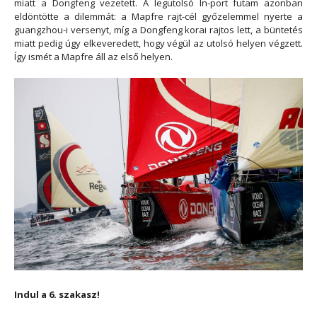
miatt a Dongfeng vezetett. A legutolsó In-port futam azonban
eldöntötte a dilemmát: a Mapfre rajt-cél győzelemmel nyerte a
guangzhou-i versenyt, míg a Dongfeng korai rajtos lett, a büntetés
miatt pedig úgy elkeveredett, hogy végül az utolsó helyen végzett.
Így ismét a Mapfre áll az első helyen.
Indul a 6. szakasz!