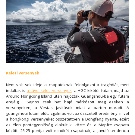
Keleti versenyek
Nem volt sok ideje a csapatoknak feldolgozni a tragédiát, mert
indultak is
a távol-keleti versenyek
: a HGC kikötői futam, majd az
Around Hongkong Island után hajóztak Guangzhou-ba egy futam
erejéig. Sajnos csak hat hajó mérkőzött meg ezeken a
versenyeken, a Vestas javítások miatt a parton maradt. A
guangzhoui futam előtt izgalmas volt az összetett eredmény: mivel
a hongkongi versenyeket összetettben a Dongfeng nyerte, ezért
az élen pontegyenlőség alakult ki közte és a Mapfre csapata
között: 25-25 pontja volt mindkét csapatnak, a javuló tendencia