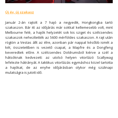
Új év, új szakasz
Január 2-án rajtolt a 7 hajó a negyedik, Hongkongba tartó
szakaszon. Bár itt az időjárás már sokkal kellemesebb volt, mint
Melbourne felé, a hajók helyzetét sok kis sziget és szélcsendes
szakaszok nehezítették az 5600 mérföldes szakaszon. A rajt után
rögtön a Vestas állt az élre, azonban pár nappal később ismét a
két, összetettben is vezető csapat, a Mapfre és a Dongfeng
keveredtek előre. A szélcsendes Doldrumsból kiérve a szél a
hátsóknak kedvezett: az utolsó helyen vitorlázó Scallywag
lefelezte hátrányát. A taktikus vitorlázás egymáshoz közel tartotta
a hajókat, de az enyhe időjárásban olykor még szülinapi
mulatságra is jutott idő.