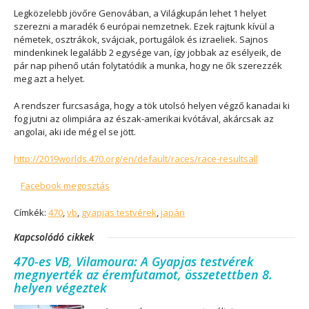
Legközelebb jövőre Genovában, a Világkupán lehet 1 helyet
szerezni a maradék 6 európai nemzetnek. Ezek rajtunk kívül a
németek, osztrákok, svájciak, portugálok és izraeliek. Sajnos
mindenkinek legalább 2 egysége van, így jobbak az esélyeik, de
pár nap pihenő után folytatódik a munka, hogy ne ők szerezzék
meg azt a helyet.
A rendszer furcsasága, hogy a tök utolsó helyen végző kanadai ki
fog jutni az olimpiára az észak-amerikai kvótával, akárcsak az
angolai, aki ide még el se jött.
http://2019worlds.470.org/en/default/races/race-resultsall
Facebook megosztás
Címkék:
470
,
vb
,
gyapjas testvérek
,
japán
Kapcsolódó cikkek
470-es VB, Vilamoura: A Gyapjas testvérek
megnyerték az éremfutamot, összetettben 8.
helyen végeztek