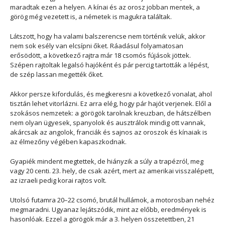
maradtak ezen a helyen. A kínai és az orosz jobban mentek, a
görög még vezetett is, a németek is magukra találtak.
Látszott, hogy ha valami balszerencse nem történik velük, akkor
nem sok esély van elcsípni őket. Ráadásul folyamatosan
erősödött, a következő rajtra már 18 csomós fújások jöttek.
Szépen rajtoltak legalsó hajóként és pár percig tartották a lépést,
de szép lassan megették őket.
Akkor persze kifordulás, és megkeresni a következő vonalat, ahol
tisztán lehet vitorlázni. Ez arra elég, hogy pár hajót verjenek. Elől a
szokásos nemzetek: a görögök tarolnak kreuzban, de hátszélben
nem olyan ügyesek, spanyolok és ausztrálok mindig ott vannak,
akárcsak az angolok, franciák és sajnos az oroszok és kínaiak is
az élmezőny végében kapaszkodnak.
Gyapiék mindent megtettek, de hiányzik a súly a trapézról, meg
vagy 20 centi. 23. hely, de csak azért, mert az amerikai visszalépett,
az izraeli pedig korai rajtos volt.
Utolsó futamra 20–22 csomó, brutál hullámok, a motorosban nehéz
megmaradni. Ugyanaz lejátszódik, mint az előbb, eredmények is
hasonlóak. Ezzel a görögök már a 3. helyen összetettben, 21