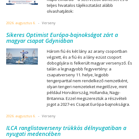
teljes hivatalos tájékoztatást alább
olvashatjátok:
2026. augusztus 6.
-
Verseny
Sikeres Optimist Európa-bajnokságot zárt a
magyar csapat Gdyniában
Három fiú és két lány az arany csoportban
végzett, és a fiú és a lány ezüst csoport
dobogójára is felkerült magyar versenyző. És
talán a legnagyobb fegyvertény: a
csapatverseny 11. helye, legjobb
tengerparttal nem rendelkező nemzetként,
olyan tengeri nemzeteket megelőzve, mint
például Horvátország, Hollandia, Nagy-
Britannia. Ezzel megszereztük a részvételi
jogot a 2027-es Csapat Európa-bajnokságra.
2026. augusztus 6.
-
Verseny
ILCA ranglistaverseny trükkös délnyugatiban a
nyugati medencében