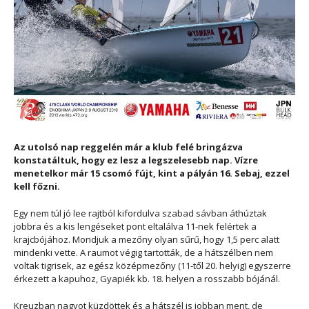
Az utolsó nap reggelén már a klub felé bringázva
konstatáltuk, hogy ez lesz a legszelesebb nap. Vízre
menetelkor már 15 csomó fújt, kint a pályán 16. Sebaj, ezzel
kell főzni.
Egy nem túl jó lee rajtból kifordulva szabad sávban áthúztak
jobbra és a kis lengéseket pont eltalálva 11-nek felértek a
krajcbójához. Mondjuk a mezőny olyan sűrű, hogy 1,5 perc alatt
mindenki vette. A raumot végig tartották, de a hátszélben nem
voltak tigrisek, az egész középmezőny (11-től 20. helyig) egyszerre
érkezett a kapuhoz, Gyapiék kb. 18. helyen a rosszabb bójánál.
Kreuzban nagyot küzdöttek és a hátszél is jobban ment, de