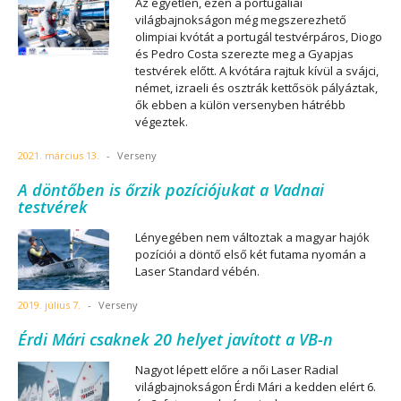
Az egyetlen, ezen a portugáliai
világbajnokságon még megszerezhető
olimpiai kvótát a portugál testvérpáros, Diogo
és Pedro Costa szerezte meg a Gyapjas
testvérek előtt. A kvótára rajtuk kívül a svájci,
német, izraeli és osztrák kettősök pályáztak,
ők ebben a külön versenyben hátrébb
végeztek.
2021. március 13.
-
Verseny
A döntőben is őrzik pozíciójukat a Vadnai
testvérek
Lényegében nem változtak a magyar hajók
pozíciói a döntő első két futama nyomán a
Laser Standard vébén.
2019. július 7.
-
Verseny
Érdi Mári csaknek 20 helyet javított a VB-n
Nagyot lépett előre a női Laser Radial
világbajnokságon Érdi Mári a kedden elért 6.