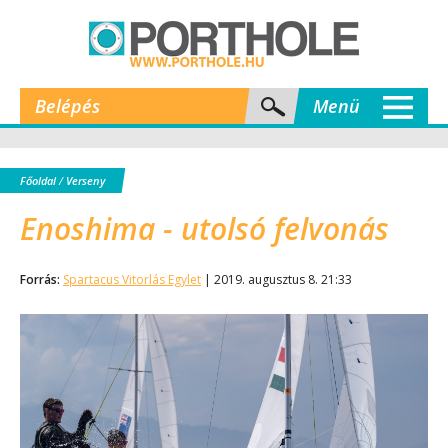
Belépés
Menü
Főoldal
/
Verseny
Enoshima - utolsó felvonás
Forrás:
Spartacus Vitorlás Egylet
| 2019. augusztus 8. 21:33