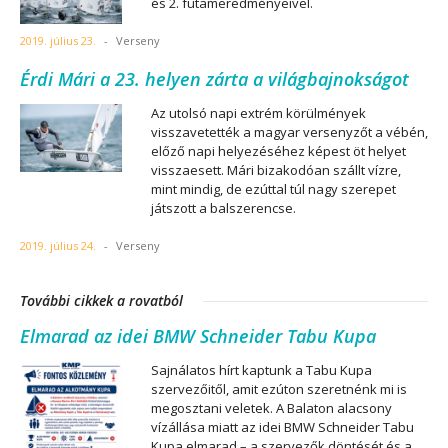
és 2. futameredményeivel.
2019. július 23.
-
Verseny
Érdi Mári a 23. helyen zárta a világbajnokságot
Az utolsó napi extrém körülmények
visszavetették a magyar versenyzőt a vébén,
előző napi helyezéséhez képest öt helyet
visszaesett. Mári bizakodóan szállt vízre,
mint mindig, de ezúttal túl nagy szerepet
játszott a balszerencse.
2019. július 24.
-
Verseny
További cikkek a rovatból
Elmarad az idei BMW Schneider Tabu Kupa
Sajnálatos hírt kaptunk a Tabu Kupa
szervezőitől, amit ezúton szeretnénk mi is
megosztani veletek. A Balaton alacsony
vízállása miatt az idei BMW Schneider Tabu
Kupa elmarad – a szervezők döntését és a