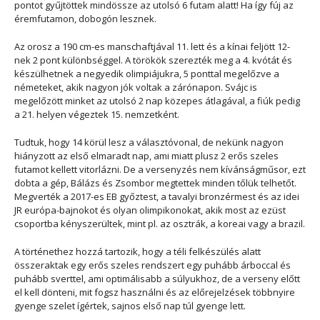
pontot gyűjtöttek mindössze az utolsó 6 futam alatt! Ha így fúj az
éremfutamon, dobogón lesznek.
Az orosz a 190 cm-es manschaftjával 11. lett és a kínai feljött 12-
nek 2 pont különbséggel. A törökök szerezték meg a 4. kvótát és
készülhetnek a negyedik olimpiájukra, 5 ponttal megelőzve a
németeket, akik nagyon jók voltak a zárónapon. Svájc is
megelőzött minket az utolsó 2 nap közepes átlagával, a fiúk pedig
a 21. helyen végeztek 15. nemzetként.
Tudtuk, hogy 14 körül lesz a választóvonal, de nekünk nagyon
hiányzott az első elmaradt nap, ami miatt plusz 2 erős szeles
futamot kellett vitorlázni. De a versenyzés nem kívánságműsor, ezt
dobta a gép, Bálázs és Zsombor megtettek minden tőlük telhetőt.
Megverték a 2017-es EB győztest, a tavalyi bronzérmest és az idei
JR európa-bajnokot és olyan olimpikonokat, akik most az ezüst
csoportba kényszerültek, mint pl. az osztrák, a koreai vagy a brazil.
A történethez hozzá tartozik, hogy a téli felkészülés alatt
összeraktak egy erős szeles rendszert egy puhább árboccal és
puhább sverttel, ami optimálisabb a súlyukhoz, de a verseny előtt
el kell dönteni, mit fogsz használni és az előrejelzések többnyire
gyenge szelet ígértek, sajnos első nap túl gyenge lett.