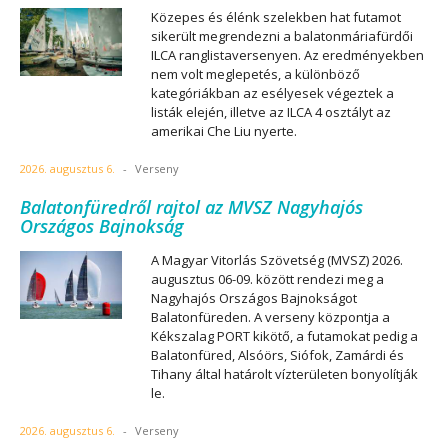
Közepes és élénk szelekben hat futamot
sikerült megrendezni a balatonmáriafürdői
ILCA ranglistaversenyen. Az eredményekben
nem volt meglepetés, a különböző
kategóriákban az esélyesek végeztek a
listák elején, illetve az ILCA 4 osztályt az
amerikai Che Liu nyerte.
2026. augusztus 6.
-
Verseny
Balatonfüredről rajtol az MVSZ Nagyhajós
Országos Bajnokság
A Magyar Vitorlás Szövetség (MVSZ) 2026.
augusztus 06-09. között rendezi meg a
Nagyhajós Országos Bajnokságot
Balatonfüreden. A verseny központja a
Kékszalag PORT kikötő, a futamokat pedig a
Balatonfüred, Alsóörs, Siófok, Zamárdi és
Tihany által határolt vízterületen bonyolítják
le.
2026. augusztus 6.
-
Verseny