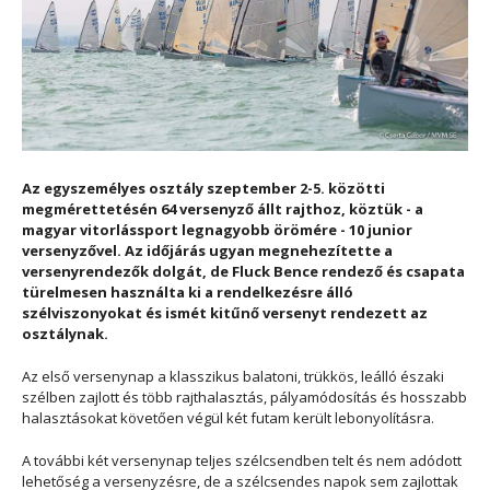
Az egyszemélyes osztály szeptember 2-5. közötti
megmérettetésén 64 versenyző állt rajthoz, köztük - a
magyar vitorlássport legnagyobb örömére - 10 junior
versenyzővel. Az időjárás ugyan megnehezítette a
versenyrendezők dolgát, de Fluck Bence rendező és csapata
türelmesen használta ki a rendelkezésre álló
szélviszonyokat és ismét kitűnő versenyt rendezett az
osztálynak.
Az első versenynap a klasszikus balatoni, trükkös, leálló északi
szélben zajlott és több rajthalasztás, pályamódosítás és hosszabb
halasztásokat követően végül két futam került lebonyolításra.
A további két versenynap teljes szélcsendben telt és nem adódott
lehetőség a versenyzésre, de a szélcsendes napok sem zajlottak