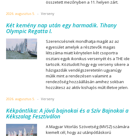
összetett mezőnyben a 11. helyen zárt.
2026. augusztus 5.
-
Verseny
Két kemény nap után egy harmadik. Tihany
Olympic Regatta I.
Szerencsésnek mondhatja magát az az
egyesület amelyik a résztevők magas
létszáma miatt kénytelen két csoportra
osztani egyik ikonikus versenyét és a THE ide
tartozik. Köztudott hogy egy verseny sikere a
házigazdák vendégszeretetén ugyanúgy
múlik mint a rendezésen valamint a
rendezőség hozzáállásán amihez sokban
hozzátesz az aktív kishajós múlt illetve jelen.
2026. augusztus 5.
-
Verseny
Kékpántlika: A jövő bajnokai és a Szív Bajnokai a
Kékszalag Fesztiválon
A Magyar Vitorlás Szövetség (MVSZ) számára
kiemelt cél, hogy az utánpótláskorú