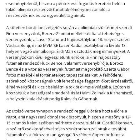
eseménytelenül, hiszen a péntek esti fogadás keretein belül a
tokiói olimpia résztvevői tartottak élménybeszámolót a
résztvevőknek és az egyesület tagjainak.
A kötetlen baráti beszélgetés során az olimpiai ezüstérmet szerző
Finn versenyzőnk, Berecz Zsombi mellett két fiatal tehetséges
versenyzőnk, a Laser Standard hajóosztályban 18. helyet szerző
Vadnai Benji, és az MVM SE Laser Radial osztályban a kiváló 13.
helyen végző olimpikonja, Érdi Mári osztották meg élményeiket. A
versenyzőkön kívül egyesületünk elnöke, a Finn hajóosztály
futamait rendező Fluck Bence, valamint versenybírója, Böröcz
Bence és a vitorlás versenyek futamait megörökítő Cserta Gábor
fotós mesélték el történeteiket, tapasztalataikat. A felhőtlenül
szórakozó közönségnek volt lehetősége faggatni őket érzéseikről,
élményeikről és kicsit belelátni a tokiói olimpia világába. Ezúton is
köszönjük a beszélgetés moderálását Halmi Zolinak a Kishamisról,
a helyszín kialakítását pedig Ralovich Gábornak.
Az utolsó versenynapon a rendező reggel 8 órára hozta előre a
rajtot, ami nagyszerű döntésnek bizonyult, hiszen a mezőny a 12-
15 csomós keleti szélben mérhette össze tudását. Gördülékenyen,
a szélerő csökkenésével teljes szinkronban zajlottak a további
futamok és a fokozatosan gyengülő szélben éppen befutott a