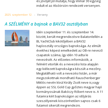
és jövőjét jól mutatja, hogy immár 30 egység
indult el az Alsóörsön rendezett versenyen.
2025. szeptember 12.
-
Verseny
A SZÉLMÉNY a bajnok a BAV32 osztályban
Idén szeptember 11. és szeptember 14.
között, került megrendezésre Balatonlellén a
BL YachtClub kikötőjében a BAV32
hajóosztály országos bajnoksága. Az elmúlt
évekhez képest emelkedett az OB-re nevező
csapatok száma, így idén 10 adta le
nevezését. Az előzetes információk, a
felmért vitorlák és a nevezési lista alapján
egy kiélezett bajnokságra készült a mezőny.
Megtalálható volt a nevezési listán, a már
megszokottnak mondható Rauschenberger
Miklós nevén kívül Király Zsolt neve is,vagy
éppen az SSL Gold Cup győztes magyar hajó
kormányosának Bakóczy Róbert neve is. A 11
futamra kiírt bajnokságon az időjárás
szeszélyeinek köszönhetően sajnos csak 6
futamot sikerült megrendezni.