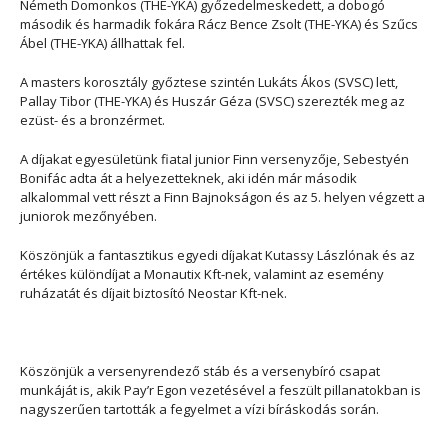
Németh Domonkos (THE-YKA) győzedelmeskedett, a dobogó
második és harmadik fokára Rácz Bence Zsolt (THE-YKA) és Szűcs
Ábel (THE-YKA) állhattak fel.
A masters korosztály győztese szintén Lukáts Ákos (SVSC) lett,
Pallay Tibor (THE-YKA) és Huszár Géza (SVSC) szerezték meg az
ezüst- és a bronzérmet.
A díjakat egyesületünk fiatal junior Finn versenyzője, Sebestyén
Bonifác adta át a helyezetteknek, aki idén már második
alkalommal vett részt a Finn Bajnokságon és az 5. helyen végzett a
juniorok mezőnyében.
Köszönjük a fantasztikus egyedi díjakat Kutassy Lászlónak és az
értékes különdíjat a Monautix Kft-nek, valamint az esemény
ruházatát és díjait biztosító Neostar Kft-nek.
Köszönjük a versenyrendező stáb és a versenybíró csapat
munkáját is, akik Pay’r Egon vezetésével a feszült pillanatokban is
nagyszerűen tartották a fegyelmet a vízi bíráskodás során.