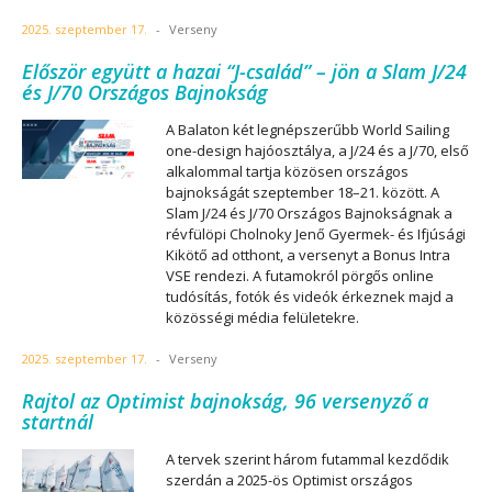
2025. szeptember 17.
-
Verseny
Először együtt a hazai “J-család” – jön a Slam J/24
és J/70 Országos Bajnokság
A Balaton két legnépszerűbb World Sailing
one-design hajóosztálya, a J/24 és a J/70, első
alkalommal tartja közösen országos
bajnokságát szeptember 18–21. között. A
Slam J/24 és J/70 Országos Bajnokságnak a
révfülöpi Cholnoky Jenő Gyermek- és Ifjúsági
Kikötő ad otthont, a versenyt a Bonus Intra
VSE rendezi. A futamokról pörgős online
tudósítás, fotók és videók érkeznek majd a
közösségi média felületekre.
2025. szeptember 17.
-
Verseny
Rajtol az Optimist bajnokság, 96 versenyző a
startnál
A tervek szerint három futammal kezdődik
szerdán a 2025-ös Optimist országos