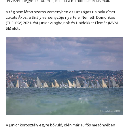
tervezett negyedik futam is, mielőtt a Balaton ismét kisimult.
A rég nem látott szoros versenyben az Országos Bajnoki címet
Lukáts Ákos, a Sirály versenyzője nyerte el Németh Domonkos
(THE-YKA) 2021. évi Junior világbajnok és Haidekker Elemér (MVM
SE) előtt.
A junior korosztály egyre bővülő, idén már 10 fős mezőnyében