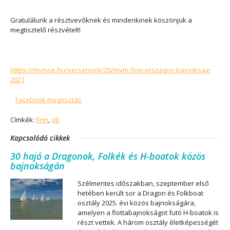
Gratulálunk a résztvevőknek és mindenkinek köszönjük a
megtisztelő részvételt!
https://mvmse.hu/versenyek/20/mvm-finn-orszagos-bajnoksag-
2021
Facebook megosztás
Címkék:
finn
,
ob
Kapcsolódó cikkek
30 hajó a Dragonok, Folkék és H-boatok közös
bajnokságán
Szélmentes időszakban, szeptember első
hetében került sor a Dragon és Folkboat
osztály 2025. évi közös bajnokságára,
amelyen a flottabajnokságot futó H-boatok is
részt vettek. A három osztály életképességét