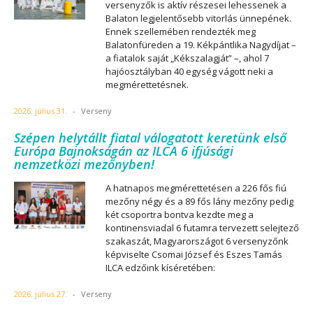
versenyzők is aktív részesei lehessenek a
Balaton legjelentősebb vitorlás ünnepének.
Ennek szellemében rendezték meg
Balatonfüreden a 19. Kékpántlika Nagydíjat –
a fiatalok saját „Kékszalagját” –, ahol 7
hajóosztályban 40 egység vágott neki a
megmérettetésnek.
2026. július 31.
-
Verseny
Szépen helytállt fiatal válogatott keretünk első
Európa Bajnokságán az ILCA 6 ifjúsági
nemzetközi mezőnyben!
A hatnapos megmérettetésen a 226 fős fiú
mezőny négy és a 89 fős lány mezőny pedig
két csoportra bontva kezdte meg a
kontinensviadal 6 futamra tervezett selejtező
szakaszát, Magyarországot 6 versenyzőnk
képviselte Csomai József és Eszes Tamás
ILCA edzőink kíséretében:
2026. július 27.
-
Verseny