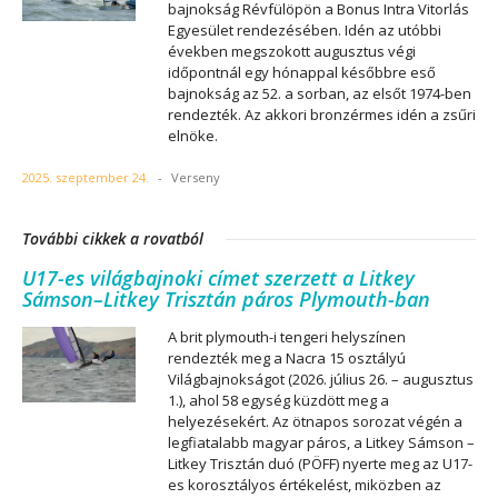
bajnokság Révfülöpön a Bonus Intra Vitorlás
Egyesület rendezésében. Idén az utóbbi
években megszokott augusztus végi
időpontnál egy hónappal későbbre eső
bajnokság az 52. a sorban, az elsőt 1974-ben
rendezték. Az akkori bronzérmes idén a zsűri
elnöke.
2025. szeptember 24.
-
Verseny
További cikkek a rovatból
U17-es világbajnoki címet szerzett a Litkey
Sámson–Litkey Trisztán páros Plymouth-ban
A brit plymouth-i tengeri helyszínen
rendezték meg a Nacra 15 osztályú
Világbajnokságot (2026. július 26. – augusztus
1.), ahol 58 egység küzdött meg a
helyezésekért. Az ötnapos sorozat végén a
legfiatalabb magyar páros, a Litkey Sámson –
Litkey Trisztán duó (PÖFF) nyerte meg az U17-
es korosztályos értékelést, miközben az