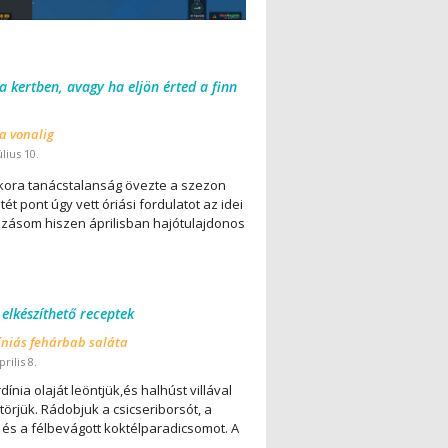
 a kertben, avagy ha eljön érted a finn
 a vonalig
úlius 10.
ora tanácstalanság övezte a szezon
ét pont úgy vett óriási fordulatot az idei
lázásom hiszen áprilisban hajótulajdonos
 elkészíthető receptek
íniás fehárbab saláta
rilis 8.
dínia olaját leöntjük,és halhúst villával
örjük. Rádobjuk a csicseriborsót, a
 és a félbevágott koktélparadicsomot. A
..