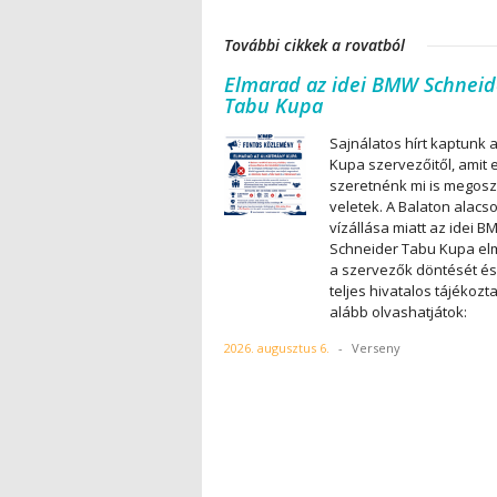
További cikkek a rovatból
Elmarad az idei BMW Schneid
Tabu Kupa
Sajnálatos hírt kaptunk 
Kupa szervezőitől, amit 
szeretnénk mi is megosz
veletek. A Balaton alacs
vízállása miatt az idei 
Schneider Tabu Kupa el
a szervezők döntését és
teljes hivatalos tájékozt
alább olvashatjátok:
2026. augusztus 6.
-
Verseny