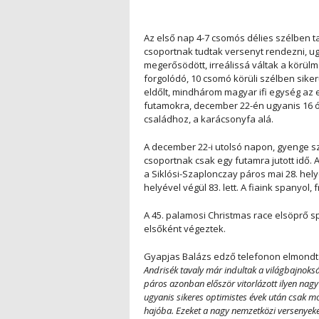
Az első nap 4-7 csomós délies szélben t
csoportnak tudtak versenyt rendezni, ug
megerősödött, irreálissá váltak a körülm
forgolódó, 10 csomó körüli szélben siker
eldőlt, mindhárom magyar ifi egység az 
futamokra, december 22-én ugyanis 16 ór
családhoz, a karácsonyfa alá.
A december 22-i utolsó napon, gyenge s
csoportnak csak egy futamra jutott idő. 
a Siklósi-Szaplonczay páros mai 28. helye
helyével végül 83. lett. A fiaink spanyol
A 45. palamosi Christmas race elsöprő s
elsőként végeztek.
Gyapjas Balázs edző telefonon elmondta:
Andrisék tavaly már indultak a világbajnoksá
páros azonban először vitorlázott ilyen nagy
ugyanis sikeres optimistes évek után csak m
hajóba. Ezeket a nagy nemzetközi versenyek