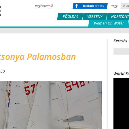
Regisztráció
vagy
FŐOLDAL
VERSENY
HORIZONT
Women On Water
Keresés
ácsonya Palamosban
:50
World Sa