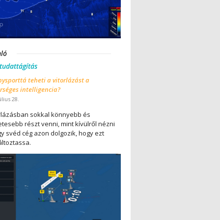
nló
 tudattágítás
ysporttá teheti a vitorlázást a
séges intelligencia?
úlius 28.
orlázásban sokkal könnyebb és
tesebb részt venni, mint kívülről nézni
gy svéd cég azon dolgozik, hogy ezt
ltoztassa.