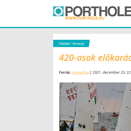
Főoldal
/
Verseny
420-asok előkar
Forrás:
Hunsail.hu
| 2021. december 23. 22