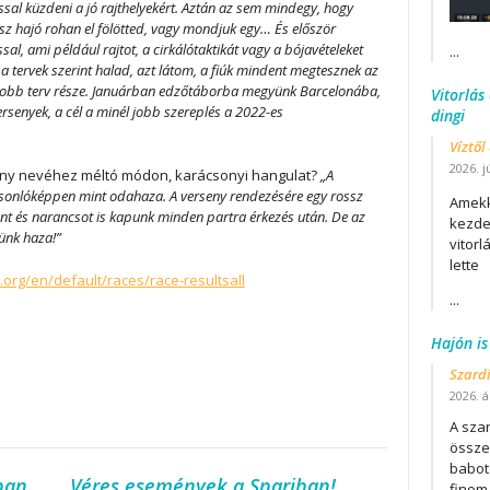
ossal küzdeni a jó rajthelyekért. Aztán az sem mindegy, hogy
úsz hajó rohan el fölötted, vagy mondjuk egy…
És először
l, ami például rajtot, a cirkálótaktikát vagy a bójavételeket
...
tervek szerint halad, azt látom, a fiúk mindent megtesznek az
yobb terv része. Januárban edzőtáborba megyünk Barcelonába,
Vitorlás
ersenyek, a cél a minél jobb szereplés a 2022-es
dingi
Víztől
2026. j
eny nevéhez méltó módon, karácsonyi hangulat?
„A
asonlóképpen mint odahaza. A verseny rendezésére egy rossz
Amekk
nt és narancsot is kapunk minden partra érkezés után. De az
kezdet
tünk haza!”
vitor
lette
org/en/default/races/race-resultsall
...
Hajón is
Szard
2026. áp
A szar
összet
babot
ban
Véres események a Spariban!
finom.