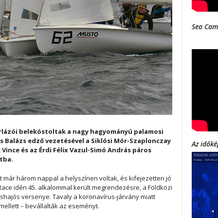
Sea Cam
itorlázói belekóstoltak a nagy hagyományú palamosi
 Balázs edző vezetésével a Siklósi Mór-Szaplonczay
Az időké
 Vince és az Érdi Félix Vazul-Simó András páros
ntba.
már három nappal a helyszínen voltak, és kifejezetten jó
Race idén 45. alkalommal került megrendezésre, a Földközi
hajós versenye. Tavaly a koronavírus-járvány miatt
mellett – bevállalták az eseményt.