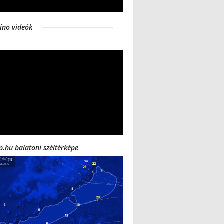
ino videók
p.hu balatoni széltérképe