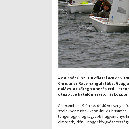
Az alsóörsi BYC1912 fiatal 420-as v
Christmas Race hangulatába. Gyapjas
Balázs, a Csőregh András-Érdi Ferenc
utazott a katalóniai vitorlásközpo
A december 19-én kezdődő verseny előtt 
szelekben tudtak készülni. A Christmas 
tenger egyik legnagyobb hagyományú kis
elmaradt, idén – nagy elővigyázatosság 