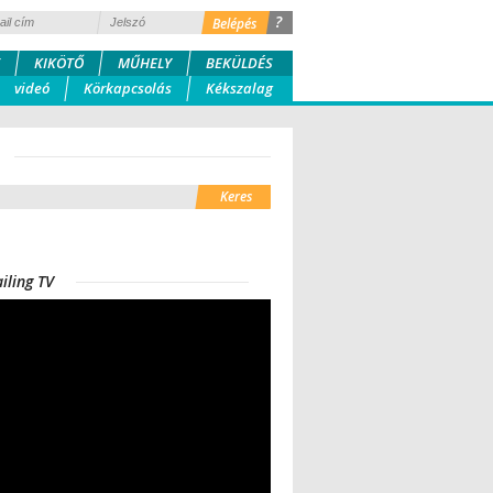
?
KIKÖTŐ
MŰHELY
BEKÜLDÉS
videó
Körkapcsolás
Kékszalag
iling TV