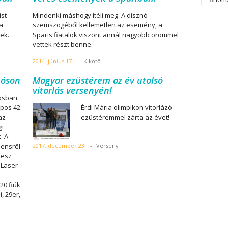
ist
Mindenki máshogy ítéli meg. A disznó
a
szemszögéből kellemetlen az esemény, a
ek.
Sparis fiatalok viszont annál nagyobb örömmel
vettek részt benne.
2014. június 17.
-
Kikötő
móson
Magyar ezüstérem az év utolsó
vitorlás versenyén!
osban
pos 42.
Érdi Mária olimpikon vitorlázó
az
ezüstéremmel zárta az évet!
gi
. A
nensről
2017. december 23.
-
Verseny
vesz
 Laser
20 fiúk
i, 29er,