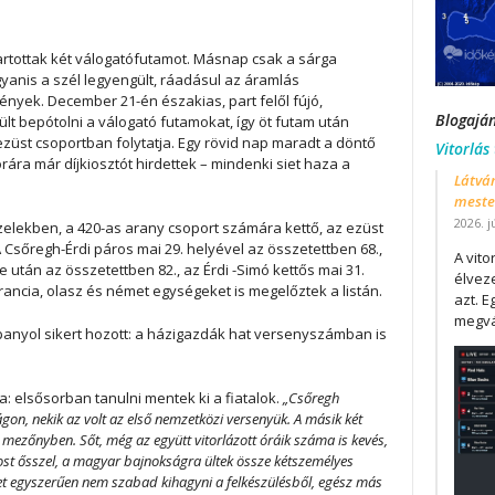
artottak két válogatófutamot. Másnap csak a sárga
yanis a szél legyengült, ráadásul az áramlás
ények. December 21-én északias, part felől fújó,
Blogajá
ült bepótolni a válogató futamokat, így öt futam után
ezüst csoportban folytatja. Egy rövid nap maradt a döntő
Vitorlás
ára már díjkiosztót hirdettek – mindenki siet haza a
Látván
mester
2026. j
zelekben, a 420-as arany csoport számára kettő, az ezüst
A Csőregh-Érdi páros mai 29. helyével az összetettben 68.,
A vit
 után az összetettben 82., az Érdi -Simó kettős mai 31.
élveze
, francia, olasz és német egységeket is megelőztek a listán.
azt. E
megvá
panyol sikert hozott: a házigazdák hat versenyszámban is
 elsősorban tanulni mentek ki a fiatalok.
„Csőregh
gon, nekik az volt az első nemzetközi versenyük. A másik két
 mezőnyben. Sőt, még az együtt vitorlázott óráik száma is kevés,
ost ősszel, a magyar bajnokságra ültek össze kétszemélyes
et egyszerűen nem szabad kihagyni a felkészülésből, egész más