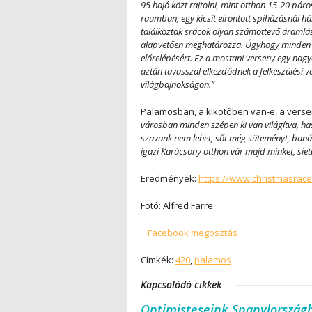
95 hajó közt rajtolni, mint otthon 15-20 pár
raumban, egy kicsit elrontott spihúzásnál h
találkoztak srácok olyan számottevő áramlássa
alapvetően meghatározza. Úgyhogy minden a 
előrelépésért.
E
z a mostani verseny egy nag
aztán tavasszal elkezdődnek a felkészülési v
világbajnokságon.”
Palamosban, a kikötőben van-e, a vers
városban minden szépen ki van világítva, h
szavunk nem lehet, sőt még süteményt, baná
igazi Karácsony otthon vár majd minket, sie
Eredmények:
https://www.christmasrace.
Fotó: Alfred Farre
Facebook megosztás
Címkék:
420
,
palamos
Kapcsolódó cikkek
Optimisteseink Spanylország