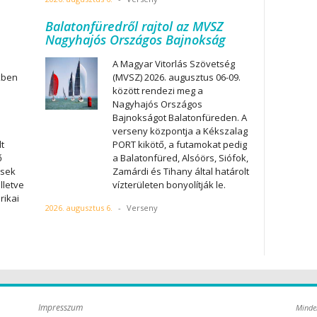
Balatonfüredről rajtol az MVSZ
Nagyhajós Országos Bajnokság
A Magyar Vitorlás Szövetség
kben
(MVSZ) 2026. augusztus 06-09.
között rendezi meg a
Nagyhajós Országos
Bajnokságot Balatonfüreden. A
verseny központja a Kékszalag
t
PORT kikötő, a futamokat pedig
ő
a Balatonfüred, Alsóörs, Siófok,
esek
Zamárdi és Tihany által határolt
illetve
vízterületen bonyolítják le.
rikai
2026. augusztus 6.
-
Verseny
Impresszum
Minde