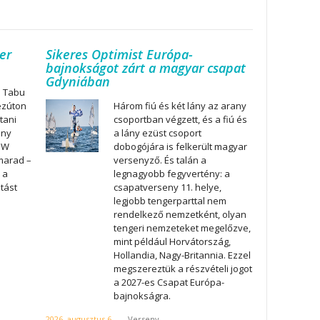
er
Sikeres Optimist Európa-
bajnokságot zárt a magyar csapat
Gdyniában
a Tabu
ezúton
Három fiú és két lány az arany
tani
csoportban végzett, és a fiú és
ony
a lány ezüst csoport
BMW
dobogójára is felkerült magyar
marad –
versenyző. És talán a
 a
legnagyobb fegyvertény: a
atást
csapatverseny 11. helye,
legjobb tengerparttal nem
rendelkező nemzetként, olyan
tengeri nemzeteket megelőzve,
mint például Horvátország,
Hollandia, Nagy-Britannia. Ezzel
megszereztük a részvételi jogot
a 2027-es Csapat Európa-
bajnokságra.
2026. augusztus 6.
-
Verseny