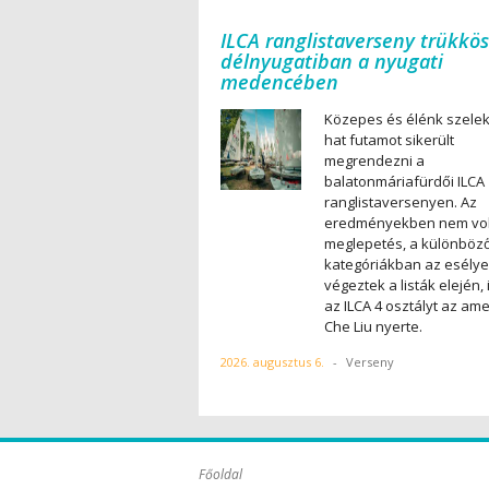
ILCA ranglistaverseny trükkös
délnyugatiban a nyugati
medencében
Közepes és élénk szele
hat futamot sikerült
megrendezni a
balatonmáriafürdői ILCA
ranglistaversenyen. Az
eredményekben nem vol
meglepetés, a különböz
kategóriákban az esély
végeztek a listák elején, 
az ILCA 4 osztályt az ame
Che Liu nyerte.
2026. augusztus 6.
-
Verseny
Főoldal