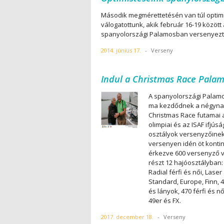
Második megmérettetésén van túl optim
válogatottunk, akik február 16-19 között 
spanyolországi Palamosban versenyezt
2014. június 17.
-
Verseny
Indul a Christmas Race Pala
A spanyolországi Palam
ma kezdődnek a négyna
Christmas Race futamai 
olimpiai és az ISAF ifjúsá
osztályok versenyzőinek
versenyen idén öt konti
érkezve 600 versenyző 
részt 12 hajóosztályban:
Radial férfi és női, Laser
Standard, Europe, Finn, 4
és lányok, 470 férfi és nő
49er és FX.
2017. december 18.
-
Verseny