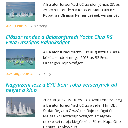
A Balatonfüredi Yacht Club idén június 23. és
25. között rendezi a Rooster-Monautix BYC
Kupát, az Olimpiai Reménységek Versenyét.
2023. június 22.
-
Verseny
Először rendez a Balatonfüredi Yacht Club RS
Feva Országos Bajnokságot
A Balatonfüredi Yacht Club augusztus 3. és 6.
között rendezi meg a 2023-as RS Feva
Országos Bajnokságot.
2023. augusztus 3.
-
Verseny
Nagyüzem lesz a BYC-ben: Több versenynek ad
helyet a klub
2023. augusztus 10. és 13. között rendezi meg
a Balatonfüredi Yacht Club az idei 11m OD,
Sudár Regatta Országos Bajnokságot és
Melges 24 Flottabajnokságot, amelynek
utolsó két napja kiegészül a Füred Kupa One
Design Trophyval is.