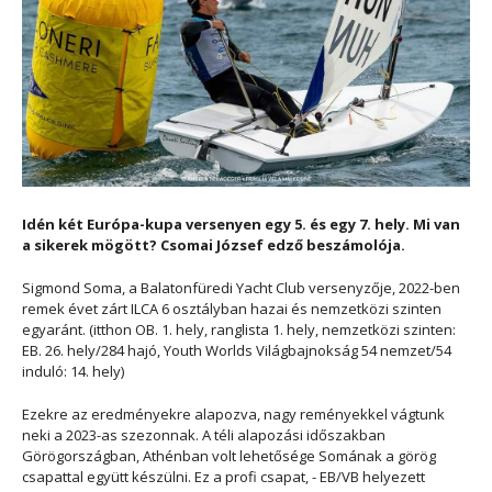
Idén két Európa-kupa versenyen egy 5. és egy 7. hely. Mi van
a sikerek mögött? Csomai József edző beszámolója.
Sigmond Soma, a Balatonfüredi Yacht Club versenyzője, 2022-ben
remek évet zárt ILCA 6 osztályban hazai és nemzetközi szinten
egyaránt. (itthon OB. 1. hely, ranglista 1. hely, nemzetközi szinten:
EB. 26. hely/284 hajó, Youth Worlds Világbajnokság 54 nemzet/54
induló: 14. hely)
Ezekre az eredményekre alapozva, nagy reményekkel vágtunk
neki a 2023-as szezonnak. A téli alapozási időszakban
Görögországban, Athénban volt lehetősége Somának a görög
csapattal együtt készülni. Ez a profi csapat, - EB/VB helyezett