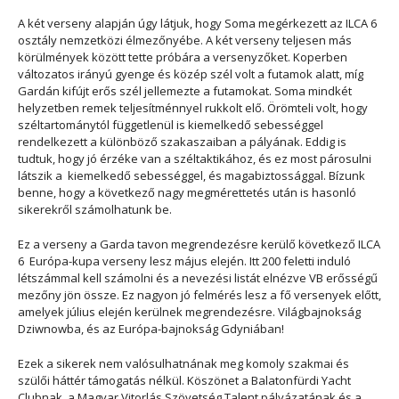
A két verseny alapján úgy látjuk, hogy Soma megérkezett az ILCA 6
osztály nemzetközi élmezőnyébe. A két verseny teljesen más
körülmények között tette próbára a versenyzőket. Koperben
változatos irányú gyenge és közép szél volt a futamok alatt, míg
Gardán kifújt erős szél jellemezte a futamokat. Soma mindkét
helyzetben remek teljesítménnyel rukkolt elő. Örömteli volt, hogy
széltartománytól függetlenül is kiemelkedő sebességgel
rendelkezett a különböző szakaszaiban a pályának. Eddig is
tudtuk, hogy jó érzéke van a széltaktikához, és ez most párosulni
látszik a kiemelkedő sebességgel, és magabiztossággal. Bízunk
benne, hogy a következő nagy megmérettetés után is hasonló
sikerekről számolhatunk be.
Ez a verseny a Garda tavon megrendezésre kerülő következő ILCA
6 Európa-kupa verseny lesz május elején. Itt 200 feletti induló
létszámmal kell számolni és a nevezési listát elnézve VB erősségű
mezőny jön össze. Ez nagyon jó felmérés lesz a fő versenyek előtt,
amelyek július elején kerülnek megrendezésre. Világbajnokság
Dziwnowba, és az Európa-bajnokság Gdyniában!
Ezek a sikerek nem valósulhatnának meg komoly szakmai és
szülői háttér támogatás nélkül. Köszönet a Balatonfürdi Yacht
Clubnak, a Magyar Vitorlás Szövetség Talent pályázatának és a