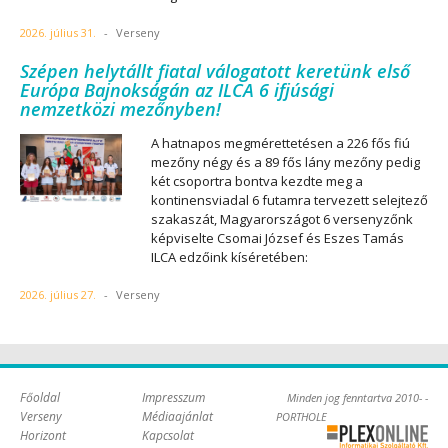
2026. július 31.
-
Verseny
Szépen helytállt fiatal válogatott keretünk első
Európa Bajnokságán az ILCA 6 ifjúsági
nemzetközi mezőnyben!
A hatnapos megmérettetésen a 226 fős fiú
mezőny négy és a 89 fős lány mezőny pedig
két csoportra bontva kezdte meg a
kontinensviadal 6 futamra tervezett selejtező
szakaszát, Magyarországot 6 versenyzőnk
képviselte Csomai József és Eszes Tamás
ILCA edzőink kíséretében:
2026. július 27.
-
Verseny
Főoldal
Impresszum
Minden jog fenntartva 2010- -
Verseny
Médiaajánlat
PORTHOLE
Horizont
Kapcsolat