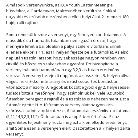
A második versenyünkre, az ILCA Youth Easter Meetingre
húsvétkor, a Garda tavon, Malcesinében került sor. Sokkal
nagyobb és erősebb mezőnyben kellett helyt állni. 21 nemzet 180
hajója állt rajthoz.
Soma remekül kezdte a versenyt, egy 5. helyen zárt futammal. A
második és a harmadik futamban nem igazán érezte, hogy
mennyire lehet a bal oldalon a pálya szélére vitorlázni. Ennek
ellenére ekkor is 14., és11. helyen fejezte be a futamokat. Az első
nap után tisztán látszott, hogy sebessége nagyon rendben van
cirkáló és bőszeles szakaszban egyaránt. Ezt bizonyította a
verseny második harmadában egy 3,2,3-as futam eredmény
sorozat. A verseny befejező napjának az összetett 9. helyén állva
vágott neki. Ekkor már arany és ezüst csoportos bontásban
vitorlázott a mezőny. A legjobbak között egyből egy 2. helyezéssel
tudatosította a mezőnnyel, hogy számolniuk kell vele. Az utolsó
futamban beragadt a rajtnál és a tisztázás is nehezen ment. Ezt a
futamát ejtette ki. A 10 futamos verseny alatt nagyon kicsi
szórással tudott vitorlázni. Az ejtő futamokat leszámítva a futamai
(5,11,14,3,2,3,11,2). Öt futamban is a top 5-ben ért célba. Ez az
egyenletes teljesítmény hozta meg azt a kiemelkedő eredményt,
amit Soma ezen a versenyen elért. Összetettben a 7. helyen zárta
versenyt.