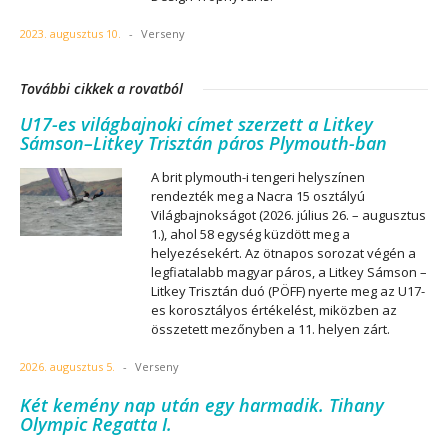
2023. augusztus 10.
-
Verseny
További cikkek a rovatból
U17-es világbajnoki címet szerzett a Litkey
Sámson–Litkey Trisztán páros Plymouth-ban
A brit plymouth-i tengeri helyszínen
rendezték meg a Nacra 15 osztályú
Világbajnokságot (2026. július 26. – augusztus
1.), ahol 58 egység küzdött meg a
helyezésekért. Az ötnapos sorozat végén a
legfiatalabb magyar páros, a Litkey Sámson –
Litkey Trisztán duó (PÖFF) nyerte meg az U17-
es korosztályos értékelést, miközben az
összetett mezőnyben a 11. helyen zárt.
2026. augusztus 5.
-
Verseny
Két kemény nap után egy harmadik. Tihany
Olympic Regatta I.