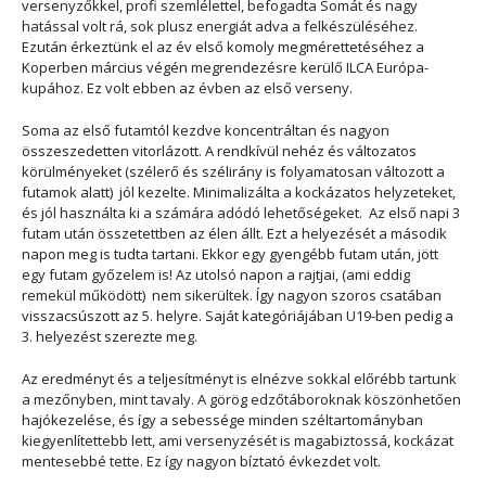
versenyzőkkel, profi szemlélettel, befogadta Somát és nagy
hatással volt rá, sok plusz energiát adva a felkészüléséhez.
Ezután érkeztünk el az év első komoly megmérettetéséhez a
Koperben március végén megrendezésre kerülő ILCA Európa-
kupához. Ez volt ebben az évben az első verseny.
Soma az első futamtól kezdve koncentráltan és nagyon
összeszedetten vitorlázott. A rendkívül nehéz és változatos
körülményeket (szélerő és szélirány is folyamatosan változott a
futamok alatt) jól kezelte. Minimalizálta a kockázatos helyzeteket,
és jól használta ki a számára adódó lehetőségeket. Az első napi 3
futam után összetettben az élen állt. Ezt a helyezését a második
napon meg is tudta tartani. Ekkor egy gyengébb futam után, jött
egy futam győzelem is! Az utolsó napon a rajtjai, (ami eddig
remekül működött) nem sikerültek. Így nagyon szoros csatában
visszacsúszott az 5. helyre. Saját kategóriájában U19-ben pedig a
3. helyezést szerezte meg.
Az eredményt és a teljesítményt is elnézve sokkal előrébb tartunk
a mezőnyben, mint tavaly. A görög edzőtáboroknak köszönhetően
hajókezelése, és így a sebessége minden széltartományban
kiegyenlítettebb lett, ami versenyzését is magabiztossá, kockázat
mentesebbé tette. Ez így nagyon bíztató évkezdet volt.