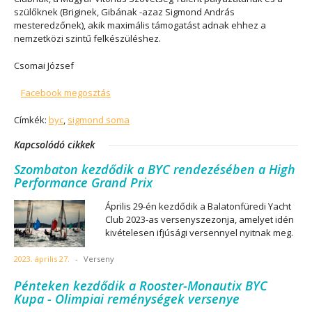
szülőknek (Briginek, Gibának -azaz Sigmond András
mesteredzőnek), akik maximális támogatást adnak ehhez a
nemzetközi szintű felkészüléshez.
Csomai József
Facebook megosztás
Címkék:
byc
,
sigmond soma
Kapcsolódó cikkek
Szombaton kezdődik a BYC rendezésében a High
Performance Grand Prix
Április 29-én kezdődik a Balatonfüredi Yacht
Club 2023-as versenyszezonja, amelyet idén
kivételesen ifjúsági versennyel nyitnak meg.
2023. április 27.
-
Verseny
Pénteken kezdődik a Rooster-Monautix BYC
Kupa - Olimpiai reménységek versenye