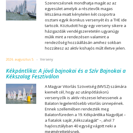
Szerencsésnek mondhatja magát az az
egyesület amelyik a résztevők magas
létszáma miatt kénytelen két csoportra
osztani egyik ikonikus versenyét és a THE ide
tartozik. Köztudott hogy egy verseny sikere a
házigazdák vendégszeretetén ugyanúgy
múlik mint a rendezésen valamint a
rendezőség hozzáállásán amihez sokban
hozzátesz az aktív kishajós múlt illetve jelen.
2026. augusztus 5.
-
Verseny
Kékpántlika: A jövő bajnokai és a Szív Bajnokai a
Kékszalag Fesztiválon
A Magyar Vitorlás Szövetség (MVSZ) számára
kiemelt cél, hogy az utánpótláskorú
versenyzők is aktív részesei lehessenek a
Balaton legjelentősebb vitorlás ünnepének.
Ennek szellemében rendezték meg
Balatonfüreden a 19. Kékpántlika Nagydíjat –
a fiatalok saját „Kékszalagját” –, ahol 7
hajóosztályban 40 egység vágott neki a
megmérettetésnek.