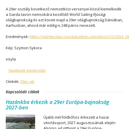
A 29er osztály következő nemzetközi versenyei közül kiemelkedik
a Garda tavon nemsokára kezdődő World Sailing ifjúsági
világbajnokság és ezt követi majd a 29er világbajnokság Dániában,
Aarhusban, ahová már eddig is 248 páros nevezett.
Eredmények:
https://int29erclass.ourclubadmin.com/docs/312/2024_2
Kép: Szymon Sykora
visyla
Facebook megosztás
Címkék:
29er
,
eb
Kapcsolódó cikkek
Hazánkba érkezik a 29er Európa-bajnokság
2027-ben
Újabb mérföldkőhöz érkezett a hazai
vitorlássport, 2027 augusztusának elején
Alsóörs ad otthont a 29er Európa-