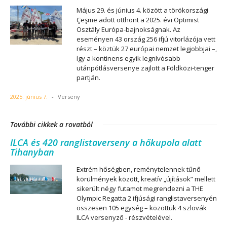
Május 29. és június 4. között a törökországi
Çeşme adott otthont a 2025. évi Optimist
Osztály Európa-bajnokságnak. Az
eseményen 43 ország 256 ifjú vitorlázója vett
részt – köztük 27 európai nemzet legjobbjai –,
így a kontinens egyik legnívósabb
utánpótlásversenye zajlott a Földközi-tenger
partján.
2025. június 7.
-
Verseny
További cikkek a rovatból
ILCA és 420 ranglistaverseny a hőkupola alatt
Tihanyban
Extrém hőségben, reménytelennek tűnő
körülmények között, kreatív „újítások” mellett
sikerült négy futamot megrendezni a THE
Olympic Regatta 2 ifjúsági ranglistaversenyén
összesen 105 egység – közöttük 4 szlovák
ILCA versenyző - részvételével.