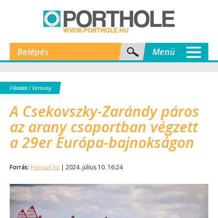
Belépés
Menü
Főoldal
/
Verseny
A Csekovszky-Zarándy páros
az arany csoportban végzett
a 29er Európa-bajnokságon
Forrás:
Hunsail.hu
| 2024. július 10. 16:24