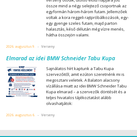
verseny ötödik, utolsó előtti napjára jött
össze mind a négy selejtező csoportnak az
egyformán három-három futam. Jellemzőek
voltak a kora reggeli rajtpróbálkozások, egy-
egy gyenge szeles futam, majd parton
halasztás, késő délután még vízre menés,
hátha összejön valami.
2026. augusztus 9.
-
Verseny
Elmarad az idei BMW Schneider Tabu Kupa
Sajnálatos hírt kaptunk a Tabu Kupa
szervezőitől, amit ezúton szeretnénk mi is
megosztani veletek. A Balaton alacsony
vízállása miatt az idei BMW Schneider Tabu
Kupa elmarad – a szervezők döntését és a
teljes hivatalos tájékoztatást alább
olvashatjátok:
2026. augusztus 6.
-
Verseny