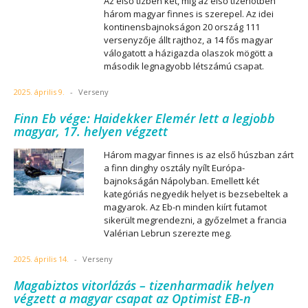
Az első tízben két, míg az első tizenötben
három magyar finnes is szerepel. Az idei
kontinensbajnokságon 20 ország 111
versenyzője állt rajthoz, a 14 fős magyar
válogatott a házigazda olaszok mögött a
második legnagyobb létszámú csapat.
2025. április 9.
-
Verseny
Finn Eb vége: Haidekker Elemér lett a legjobb
magyar, 17. helyen végzett
Három magyar finnes is az első húszban zárt
a finn dinghy osztály nyílt Európa-
bajnokságán Nápolyban. Emellett két
kategóriás negyedik helyet is bezsebeltek a
magyarok. Az Eb-n minden kiírt futamot
sikerült megrendezni, a győzelmet a francia
Valérian Lebrun szerezte meg.
2025. április 14.
-
Verseny
Magabiztos vitorlázás – tizenharmadik helyen
végzett a magyar csapat az Optimist EB-n