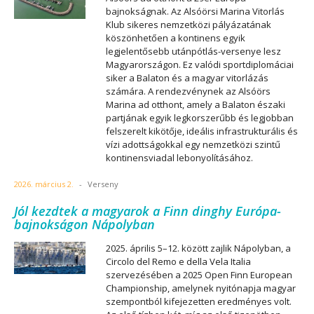
bajnokságnak. Az Alsóörsi Marina Vitorlás
Klub sikeres nemzetközi pályázatának
köszönhetően a kontinens egyik
legjelentősebb utánpótlás-versenye lesz
Magyarországon. Ez valódi sportdiplomáciai
siker a Balaton és a magyar vitorlázás
számára. A rendezvénynek az Alsóörs
Marina ad otthont, amely a Balaton északi
partjának egyik legkorszerűbb és legjobban
felszerelt kikötője, ideális infrastrukturális és
vízi adottságokkal egy nemzetközi szintű
kontinensviadal lebonyolításához.
2026. március 2.
-
Verseny
Jól kezdtek a magyarok a Finn dinghy Európa-
bajnokságon Nápolyban
2025. április 5–12. között zajlik Nápolyban, a
Circolo del Remo e della Vela Italia
szervezésében a 2025 Open Finn European
Championship, amelynek nyitónapja magyar
szempontból kifejezetten eredményes volt.