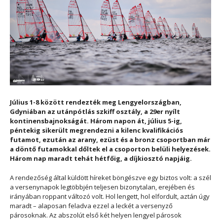
Július 1-8 között rendezték meg Lengyelországban,
Gdyniában az utánpótlás szkiff osztály, a 29er nyílt
kontinensbajnokságát. Három napon át, július 5-ig,
péntekig sikerült megrendezni a kilenc kvalifikációs
futamot, ezután az arany, ezüst és a bronz csoportban már
a döntő futamokkal dőltek el a csoporton belüli helyezések.
Három nap maradt tehát hétfőig, a díjkiosztó napjáig.
A rendezőség által küldött híreket böngészve egy biztos volt: a szél
a versenynapok legtöbbjén teljesen bizonytalan, erejében és
irányában roppant változó volt. Hol lengett, hol elfordult, aztán úgy
maradt – alaposan feladva ezzel a leckét a versenyző
párosoknak. Az abszolút első két helyen lengyel párosok