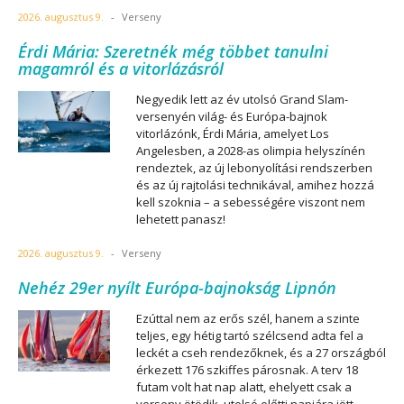
2026. augusztus 9.
-
Verseny
Érdi Mária: Szeretnék még többet tanulni
magamról és a vitorlázásról
Negyedik lett az év utolsó Grand Slam-
versenyén világ- és Európa-bajnok
vitorlázónk, Érdi Mária, amelyet Los
Angelesben, a 2028-as olimpia helyszínén
rendeztek, az új lebonyolítási rendszerben
és az új rajtolási technikával, amihez hozzá
kell szoknia – a sebességére viszont nem
lehetett panasz!
2026. augusztus 9.
-
Verseny
Nehéz 29er nyílt Európa-bajnokság Lipnón
Ezúttal nem az erős szél, hanem a szinte
teljes, egy hétig tartó szélcsend adta fel a
leckét a cseh rendezőknek, és a 27 országból
érkezett 176 szkiffes párosnak. A terv 18
futam volt hat nap alatt, ehelyett csak a