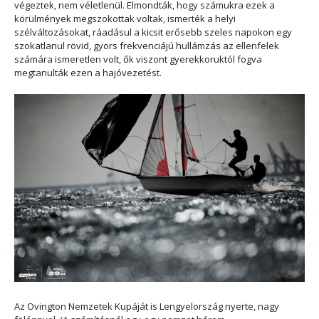
végeztek, nem véletlenül. Elmondták, hogy számukra ezek a
körülmények megszokottak voltak, ismerték a helyi
szélváltozásokat, ráadásul a kicsit erősebb szeles napokon egy
szokatlanul rövid, gyors frekvenciájú hullámzás az ellenfelek
számára ismeretlen volt, ők viszont gyerekkoruktól fogva
megtanulták ezen a hajóvezetést.
Az Ovington Nemzetek Kupáját is Lengyelország nyerte, nagy