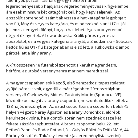
fölénnyel. (A számításnál egy-egy nemzet három
legeredményesebb hajójának végeredményét veszik figyelembe,
ám ezek minimum két kategóriát kell, hogy képviseljenek.) Az
abszolút sorrendből számítják vissza a hat kategória legjobbjait:
van fiú, lány és vegyes kategória, és mindezekből van U17 is. Jól
jellemzi a lengyel fölényt, hogy a hat lehetséges aranyéremből
négyet ők nyertek. A Lewandowska-Królik páros nyerte az
abszolútot, és a vegyes kategória aranyát, a Zmudzinski – Sobczak
kettős fiú és U17 fiú kategóriában is első lett, a Tutkowska-Dampc
párosé lett a lány arany.
A kírt összesen 18 futamból tizenötöt sikerült megrendezni,
hétfőre, az utolsó versenynapra már nem maradt szél.
A magyar csapatban sok kezdő, első nemzetközi tapasztalatait
gyűjtő páros is volt, egyedül a már régebben 29er osztályban
versenyző Csekovszky Mór és Zarándy Martin (Spartacus VE)
küzdötte be magát az arany csoportba, huszonhatodikok lettek a
138 hajós mezőnyben. Az ezüst csoportban, a csoporton belüli 45.
helyen végzett Náray Ágoston és Bárány Domonkos, előrébb
kerülhettek volna, ha a döntők során nem szednek össze két
fekete zászlós rajtbüntetést. A bronz csoporton belül 22. lett
Petheő Panni és Badar Botond, 31. Gulyás Bálint és Feith Máté, 44.
Bárány Kristóf és Takácsy Levente (az eredménylista szerint).