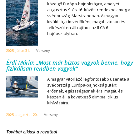
közelgő Európa-bajnokságra, amelyet
augusztus 9. és 16. között rendeznek meg a
svédországi Marstrandban. A magyar
kiválóság címvédőként, magabiztosan és
felkészülten áll rajthoz az ILCA 6
hajóosztályban.
2025. július 31.
-
Verseny
Érdi Mária: „Most már biztos vagyok benne, hogy
fizikálisan rendben vagyok”
A magyar vitorlázó legfontosabb üzenete a
svédországi Európa-bajnokság után:
erősnek, egészségesnek érzi magát, és
készen áll a következő olimpiai ciklus
kihívásaira.
2025. augusztus 20.
-
Verseny
További cikkek a rovatból