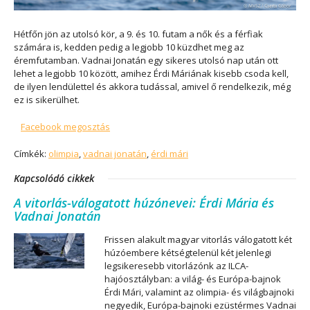
Hétfőn jön az utolsó kör, a 9. és 10. futam a nők és a férfiak
számára is, kedden pedig a legjobb 10 küzdhet meg az
éremfutamban. Vadnai Jonatán egy sikeres utolsó nap után ott
lehet a legjobb 10 között, amihez Érdi Máriának kisebb csoda kell,
de ilyen lendülettel és akkora tudással, amivel ő rendelkezik, még
ez is sikerülhet.
Facebook megosztás
Címkék:
olimpia
,
vadnai jonatán
,
érdi mári
Kapcsolódó cikkek
A vitorlás-válogatott húzónevei: Érdi Mária és
Vadnai Jonatán
Frissen alakult magyar vitorlás válogatott két
húzóembere kétségtelenül két jelenlegi
legsikeresebb vitorlázónk az ILCA-
hajóosztályban: a világ- és Európa-bajnok
Érdi Mári, valamint az olimpia- és világbajnoki
negyedik, Európa-bajnoki ezüstérmes Vadnai