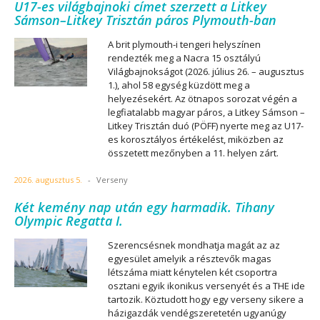
U17-es világbajnoki címet szerzett a Litkey
Sámson–Litkey Trisztán páros Plymouth-ban
A brit plymouth-i tengeri helyszínen
rendezték meg a Nacra 15 osztályú
Világbajnokságot (2026. július 26. – augusztus
1.), ahol 58 egység küzdött meg a
helyezésekért. Az ötnapos sorozat végén a
legfiatalabb magyar páros, a Litkey Sámson –
Litkey Trisztán duó (PÖFF) nyerte meg az U17-
es korosztályos értékelést, miközben az
összetett mezőnyben a 11. helyen zárt.
2026. augusztus 5.
-
Verseny
Két kemény nap után egy harmadik. Tihany
Olympic Regatta I.
Szerencsésnek mondhatja magát az az
egyesület amelyik a résztevők magas
létszáma miatt kénytelen két csoportra
osztani egyik ikonikus versenyét és a THE ide
tartozik. Köztudott hogy egy verseny sikere a
házigazdák vendégszeretetén ugyanúgy