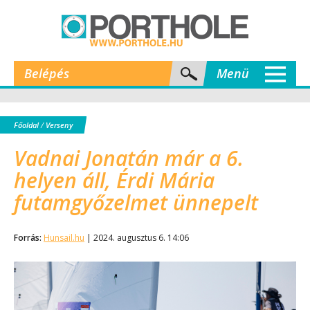
Belépés
Menü
Főoldal
/
Verseny
Vadnai Jonatán már a 6.
helyen áll, Érdi Mária
futamgyőzelmet ünnepelt
Forrás:
Hunsail.hu
| 2024. augusztus 6. 14:06