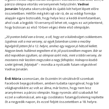
párizsi olimpia vitorlás versenyeinek helyszínén.
Vadnai
Jonatán
folytatta sikerszériáját és újabb két helyet lépett előre
összetettben. Hétfőn még két rajt vár rá, de az eddigi formája
alapján egyre biztosabb, hogy helye lesz a keddi éremfutamban,
ahol csak a legjobb 10 versenyző lehet ott, vagyis ez azt jelentené,
hogy biztosan az első 10-ben végez élete első olimpiáján.
„20 ponton belül van a bronz, a cél, hogy ezt a különbséget csökkentsem.
Izgalmas volt a mai verseny, az egyik futamban szinte a mezőny
legvégéről jöttem fel a 12. helyre, amihez egy nagyon jó hátszél kellett.
Nagyon kevés hullámot engedtem el és jól pozícionáltam magam. Bár az
első napokban izgultam, az olimpiai azért más, mint a többi verseny, de
mostanra már kezdem megszokni a nagy felhajtást. Holnapra kisebb
szelet ígérnek, folytatjuk”
– mondta a nyolcadik futam végeztével
Vadnai Jonatán.
Érdi Mária
szomorúan, de őszintén írt sérüléséről szombati
Facebook bejegyzésében, amiben tudatta rajongóival, hogy bár
világbajnokként az volt az álma, már biztos, hogy nem lesz
aranyérmes a párizsi olimpián. Nagy nyomás alól szabadult fel
ezzel a vallomással, ami egy csodálatos futamgyőzelemig repítette
őt a negyedik napon, és ezzel feljött összetettben a 18. helyre.