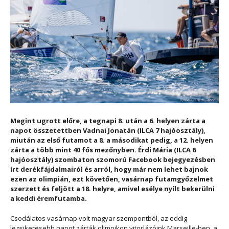
Megint ugrott előre, a tegnapi 8. után a 6. helyen zárta a
napot összetettben Vadnai Jonatán (ILCA 7 hajóosztály),
miután az első futamot a 8. a másodikat pedig, a 12. helyen
zárta a több mint 40 fős mezőnyben. Érdi Mária (ILCA 6
hajóosztály) szombaton szomorú Facebook bejegyezésben
írt derékfájdalmairól és arról, hogy már nem lehet bajnok
ezen az olimpián, ezt követően, vasárnap futamgyőzelmet
szerzett és feljött a 18. helyre, amivel esélye nyílt bekerülni
a keddi éremfutamba.
Csodálatos vasárnap volt magyar szempontból, az eddig
legsikeresebb napot zárták olimpikon vitorlázóink Marseille-ben, a