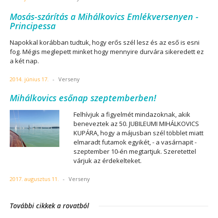
Mosás-szárítás a Mihálkovics Emlékversenyen -
Principessa
Napokkal korábban tudtuk, hogy erős szél lesz és az eső is esni
fog. Mégis meglepett minket hogy mennyire durvára sikeredett ez
a két nap.
2014. június 17.
-
Verseny
Mihálkovics esőnap szeptemberben!
Felhívjuk a figyelmét mindazoknak, akik
beneveztek az 50. JUBILEUMI MIHÁLKOVICS
KUPÁRA, hogy a májusban szél többlet miatt
elmaradt futamok egyikét, - a vasárnapit -
szeptember 10-én megtartjuk. Szeretettel
várjuk az érdekelteket.
2017. augusztus 11.
-
Verseny
További cikkek a rovatból