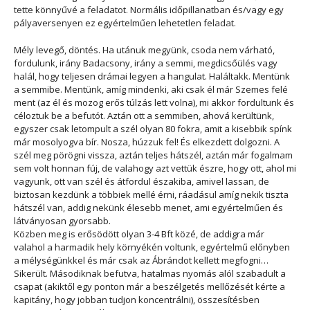
tette könnyűvé a feladatot. Normális időpillanatban és/vagy egy
pályaversenyen ez egyértelműen lehetetlen feladat.
Mély levegő, döntés. Ha utánuk megyünk, csoda nem várható,
fordulunk, irány Badacsony, irány a semmi, megdicsőülés vagy
halál, hogy teljesen drámai legyen a hangulat. Haláltakk. Mentünk
a semmibe. Mentünk, amíg mindenki, aki csak él már Szemes felé
ment (az él és mozog erős túlzás lett volna), mi akkor fordultunk és
céloztuk be a befutót. Aztán ott a semmiben, ahová kerültünk,
egyszer csak letompult a szél olyan 80 fokra, amit a kisebbik spínk
már mosolyogva bír. Nosza, húzzuk fel! És elkezdett dolgozni. A
szél meg pörögni vissza, aztán teljes hátszél, aztán már fogalmam
sem volt honnan fúj, de valahogy azt vettük észre, hogy ott, ahol mi
vagyunk, ott van szél és átfordul északiba, amivel lassan, de
biztosan kezdünk a többiek mellé érni, ráadásul amíg nekik tiszta
hátszél van, addig nekünk élesebb menet, ami egyértelműen és
látványosan gyorsabb.
Közben meg is erősödött olyan 3-4 Bft közé, de addigra már
valahol a harmadik hely környékén voltunk, egyértelmű előnyben
a mélységünkkel és már csak az Ábrándot kellett megfogni…
Sikerült. Másodiknak befutva, hatalmas nyomás alól szabadult a
csapat (akiktől egy ponton már a beszélgetés mellőzését kérte a
kapitány, hogy jobban tudjon koncentrálni), összesítésben