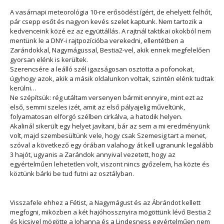
A vasárnapi meteorológia 10-re erősödést ígért, de ehelyett felhőt,
pár csepp esőt és nagyon kevés szelet kaptunk. Nem tartozik a
kedvenceink közé ez az együttállás. A rajtnál taktikai okokból nem
mentünk le a DNY-i rajtpozícióba verekedni, ellentétben a
Zarándokkal, Nagymágussal, Bestia2-vel, akik ennek megfelelően
gyorsan elénk is kerültek.
Szerencsére a leálló szél igazságosan osztotta a pofonokat,
úgyhogy azok, akik a másik oldalunkon voltak, szintén elénk tudtak
kerülni…
Ne szépítsük: rég utáltam versenyen bármit ennyire, mint ezt az
első, semmi szeles izét, amit az első pályajelig műveltünk,
folyamatosan elforgó szélben cirkálva, a hatodik helyen.
Akalinál sikerült egy helyet javítani, bár az sem a mi eredményünk
volt, majd szembesültünk vele, hogy csak Szemesig tart a menet,
szóval a következő egy órában valahogy át kell ugranunk legalább
3 hajót, ugyanis a Zarándok annyival vezetett, hogy az
egyértelműen lehetetlen volt, viszont nincs győzelem, ha közte és
köztünk bárki be tud futni az osztályban.
Visszafele ehhez a Fétist, a Nagymágust és az Ábrándot kellett
megfogni, miközben a két hajóhossznyira mögöttünk lévő Bestia 2
és kicsivel mögötte a Johanna és a Lindesness egyértelműen nem