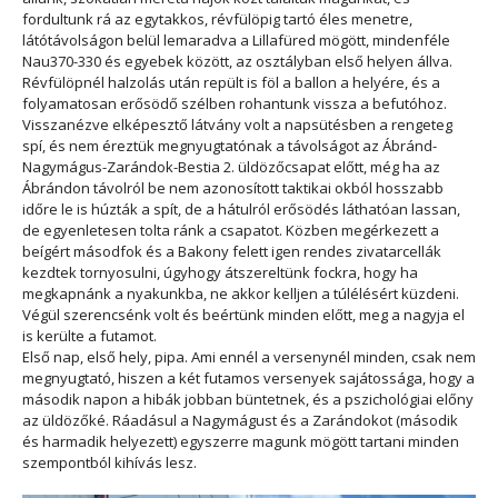
fordultunk rá az egytakkos, révfülöpig tartó éles menetre,
látótávolságon belül lemaradva a Lillafüred mögött, mindenféle
Nau370-330 és egyebek között, az osztályban első helyen állva.
Révfülöpnél halzolás után repült is föl a ballon a helyére, és a
folyamatosan erősödő szélben rohantunk vissza a befutóhoz.
Visszanézve elképesztő látvány volt a napsütésben a rengeteg
spí, és nem éreztük megnyugtatónak a távolságot az Ábránd-
Nagymágus-Zarándok-Bestia 2. üldözőcsapat előtt, még ha az
Ábrándon távolról be nem azonosított taktikai okból hosszabb
időre le is húzták a spít, de a hátulról erősödés láthatóan lassan,
de egyenletesen tolta ránk a csapatot. Közben megérkezett a
beígért másodfok és a Bakony felett igen rendes zivatarcellák
kezdtek tornyosulni, úgyhogy átszereltünk fockra, hogy ha
megkapnánk a nyakunkba, ne akkor kelljen a túlélésért küzdeni.
Végül szerencsénk volt és beértünk minden előtt, meg a nagyja el
is kerülte a futamot.
Első nap, első hely, pipa. Ami ennél a versenynél minden, csak nem
megnyugtató, hiszen a két futamos versenyek sajátossága, hogy a
második napon a hibák jobban büntetnek, és a pszichológiai előny
az üldözőké. Ráadásul a Nagymágust és a Zarándokot (második
és harmadik helyezett) egyszerre magunk mögött tartani minden
szempontból kihívás lesz.