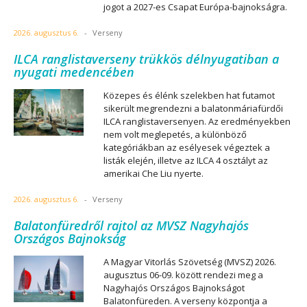
jogot a 2027-es Csapat Európa-bajnokságra.
2026. augusztus 6.
-
Verseny
ILCA ranglistaverseny trükkös délnyugatiban a
nyugati medencében
Közepes és élénk szelekben hat futamot
sikerült megrendezni a balatonmáriafürdői
ILCA ranglistaversenyen. Az eredményekben
nem volt meglepetés, a különböző
kategóriákban az esélyesek végeztek a
listák elején, illetve az ILCA 4 osztályt az
amerikai Che Liu nyerte.
2026. augusztus 6.
-
Verseny
Balatonfüredről rajtol az MVSZ Nagyhajós
Országos Bajnokság
A Magyar Vitorlás Szövetség (MVSZ) 2026.
augusztus 06-09. között rendezi meg a
Nagyhajós Országos Bajnokságot
Balatonfüreden. A verseny központja a