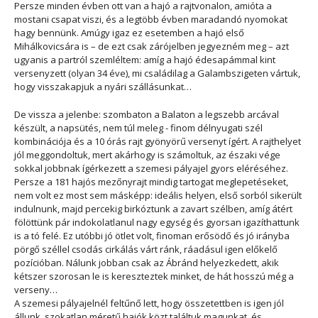
Persze minden évben ott van a hajó a rajtvonalon, amióta a
mostani csapat viszi, és a legtöbb évben maradandó nyomokat
hagy bennünk. Amúgy igaz ez esetemben a hajó első
Mihálkovicsára is – de ezt csak zárójelben jegyezném meg – azt
ugyanis a partról szemléltem: amíg a hajó édesapámmal kint
versenyzett (olyan 34 éve), mi családilag a Galambszigeten vártuk,
hogy visszakapjuk a nyári szállásunkat…
De vissza a jelenbe: szombaton a Balaton a legszebb arcával
készült, a napsütés, nem túl meleg - finom délnyugati szél
kombinációja és a 10 órás rajt gyönyörű versenyt ígért. A rajthelyet
jól meggondoltuk, mert akárhogy is számoltuk, az északi vége
sokkal jobbnak ígérkezett a szemesi pályajel gyors eléréséhez.
Persze a 181 hajós mezőnyrajt mindig tartogat meglepetéseket,
nem volt ez most sem másképp: ideális helyen, első sorból sikerült
indulnunk, majd percekig birkóztunk a zavart szélben, amíg átért
fölöttünk pár indokolatlanul nagy egység és gyorsan igazíthattunk
is a tó felé. Ez utóbbi jó ötlet volt, finoman erősödő és jó irányba
pörgő széllel csodás cirkálás várt ránk, ráadásul igen előkelő
pozícióban. Nálunk jobban csak az Ábránd helyezkedett, akik
kétszer szorosan le is kereszteztek minket, de hát hosszú még a
verseny…
A szemesi pályajelnél feltűnő lett, hogy összetettben is igen jól
állunk, szokatlan méretű hajók közt találtuk magunkat, és