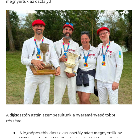
megnyertük az osztályt!
A díjkiosztón aztán szembesültünk a nyereményeső többi
részével:
A legnépesebb klasszikus osztály miatt megnyertük az