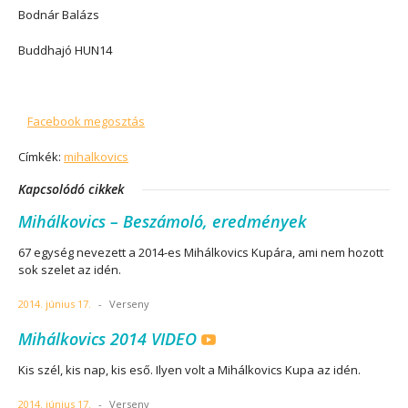
Bodnár Balázs
Buddhajó HUN14
Facebook megosztás
Címkék:
mihalkovics
Kapcsolódó cikkek
Mihálkovics – Beszámoló, eredmények
67 egység nevezett a 2014-es Mihálkovics Kupára, ami nem hozott
sok szelet az idén.
2014. június 17.
-
Verseny
Mihálkovics 2014 VIDEO
Kis szél, kis nap, kis eső. Ilyen volt a Mihálkovics Kupa az idén.
2014. június 17.
-
Verseny