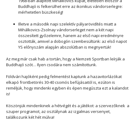
1968-ban alapított Mihálkovics kupát, életében először a
Buddhajó is felkerülhet erre az ikonikus vándorserlegre:
mérhetetlen büszkeség!
Illetve a második napi szelektív pályarövidítés miatt a
Mihálkovics-Zsolnay vándorserleget nem a két napi
összesített győzelemre, hanem az első napi eredményre
osztották, amivel a dobogón szembesültünk: az első napot
YS előnyszám alapján abszolútban is megnyertük!
Az meg már csak hab a tortán, hogy a Nemzeti Sportban leírják a
Buddhajó szót… Ilyen csodára nem számítottunk.
Földvári hajóként pedig felmentést kaptunk a hazavitorlázókat
elkapó frontbetörés 30-40 csomós befújásaitól is, ezúton is
reméljük, hogy mindenki egyben és épen megúszta ezt a kalandot
is!
Köszönjük mindenkinek a hétvégét és a játékot: a szervezőknek a
szuper programot, az osztálynak az izgalmas versenyet,
találkozunk két hét múlva!