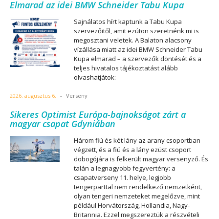
Elmarad az idei BMW Schneider Tabu Kupa
Sajnálatos hírt kaptunk a Tabu Kupa
szervezőitől, amit ezúton szeretnénk mi is
megosztani veletek. A Balaton alacsony
vízállása miatt az idei BMW Schneider Tabu
Kupa elmarad – a szervezők döntését és a
teljes hivatalos tájékoztatást alább
olvashatjátok:
2026. augusztus 6.
-
Verseny
Sikeres Optimist Európa-bajnokságot zárt a
magyar csapat Gdyniában
Három fiú és két lány az arany csoportban
végzett, és a fiú és a lány ezüst csoport
dobogójára is felkerült magyar versenyző. És
talán a legnagyobb fegyvertény: a
csapatverseny 11. helye, legjobb
tengerparttal nem rendelkező nemzetként,
olyan tengeri nemzeteket megelőzve, mint
például Horvátország, Hollandia, Nagy-
Britannia. Ezzel megszereztük a részvételi