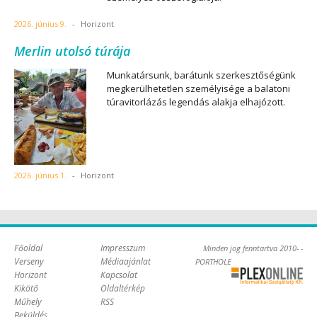
2026. június 9.
-
Horizont
Merlin utolsó túrája
Munkatársunk, barátunk szerkesztőségünk
megkerülhetetlen személyisége a balatoni
túravitorlázás legendás alakja elhajózott.
2026. június 1.
-
Horizont
Főoldal
Impresszum
Minden jog fenntartva 2010- -
Verseny
Médiaajánlat
PORTHOLE
Horizont
Kapcsolat
Online Kft. -
Kikötő
Oldaltérkép
Szoftverfejlesztés,
Műhely
RSS
tárhelybérlés
Beküldés