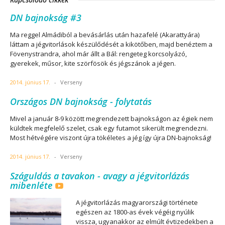
DN bajnokság #3
Ma reggel Almádiból a bevásárlás után hazafelé (Akarattyára)
láttam a jégvitorlások készülődését a kikötőben, majd benéztem a
Fövenystrandra, ahol már állt a Bál: rengeteg korcsolyázó,
gyerekek, műsor, kite szörfösök és jégszánok a jégen.
2014. június 17.
-
Verseny
Országos DN bajnokság - folytatás
Mivel a január 8-9 között megrendezett bajnokságon az égiek nem
küldtek megfelelő szelet, csak egy futamot sikerült megrendezni.
Most hétvégére viszont újra tökéletes a jég így újra DN-bajnokság!
2014. június 17.
-
Verseny
Száguldás a tavakon - avagy a jégvitorlázás
mibenléte
A jégvitorlázás magyarországi története
egészen az 1800-as évek végéig nyúlik
vissza, ugyanakkor az elmúlt évtizedekben a