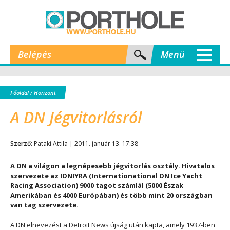
Belépés
Menü
Főoldal
/
Horizont
A DN Jégvitorlásról
Szerző:
Pataki Attila | 2011. január 13. 17:38
A DN a világon a legnépesebb jégvitorlás osztály. Hivatalos
szervezete az IDNIYRA (Internationational DN Ice Yacht
Racing Association) 9000 tagot számlál (5000 Észak
Amerikában és 4000 Európában) és több mint 20 országban
van tag szervezete.
A DN elnevezést a Detroit News újság után kapta, amely 1937-ben