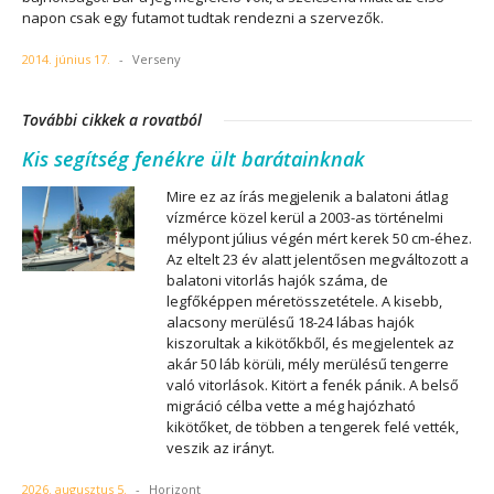
napon csak egy futamot tudtak rendezni a szervezők.
2014. június 17.
-
Verseny
További cikkek a rovatból
Kis segítség fenékre ült barátainknak
Mire ez az írás megjelenik a balatoni átlag
vízmérce közel kerül a 2003-as történelmi
mélypont július végén mért kerek 50 cm-éhez.
Az eltelt 23 év alatt jelentősen megváltozott a
balatoni vitorlás hajók száma, de
legfőképpen méretösszetétele. A kisebb,
alacsony merülésű 18-24 lábas hajók
kiszorultak a kikötőkből, és megjelentek az
akár 50 láb körüli, mély merülésű tengerre
való vitorlások. Kitört a fenék pánik. A belső
migráció célba vette a még hajózható
kikötőket, de többen a tengerek felé vették,
veszik az irányt.
2026. augusztus 5.
-
Horizont