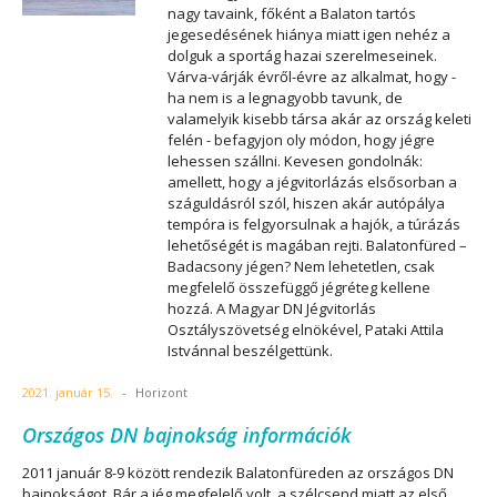
nagy tavaink, főként a Balaton tartós
jegesedésének hiánya miatt igen nehéz a
dolguk a sportág hazai szerelmeseinek.
Várva-várják évről-évre az alkalmat, hogy -
ha nem is a legnagyobb tavunk, de
valamelyik kisebb társa akár az ország keleti
felén - befagyjon oly módon, hogy jégre
lehessen szállni. Kevesen gondolnák:
amellett, hogy a jégvitorlázás elsősorban a
száguldásról szól, hiszen akár autópálya
tempóra is felgyorsulnak a hajók, a túrázás
lehetőségét is magában rejti. Balatonfüred –
Badacsony jégen? Nem lehetetlen, csak
megfelelő összefüggő jégréteg kellene
hozzá. A Magyar DN Jégvitorlás
Osztályszövetség elnökével, Pataki Attila
Istvánnal beszélgettünk.
2021. január 15.
-
Horizont
Országos DN bajnokság információk
2011 január 8-9 között rendezik Balatonfüreden az országos DN
bajnokságot. Bár a jég megfelelő volt, a szélcsend miatt az első