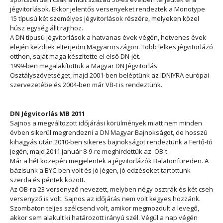
jégvitorlások. Ekkor jelentős versenyeket rendeztek a Monotype
15 típusú két személyes jégvitorlások részére, melyeken közel
húsz egység állt rajthoz.
A DN típusú jégvitorlások a hatvanas évek végén, hetvenes évek
elején kezdtek elterjedni Magyarországon. Több lelkes jégvitorlázó
otthon, saját maga készítette el első DN-jét.
1999-ben megalakítottuk a Magyar DN Jégvitorlás
Osztályszövetséget, majd 2001-ben beléptünk az IDNIYRA európai
szervezetébe és 2004-ben már VB-t is rendeztünk.
DN Jégvitorlás MB 2011
Sajnos a megváltozott időjárási körülmények miatt nem minden
évben sikerül megrendezni a DN Magyar Bajnokságot, de hosszú
kihagyás után 2010-ben sikeres bajnokságot rendeztünk a Fertő-tó
jegén, majd 2011 január 8-9-re meghirdettük az OB-t.
Már a hét közepén megjelentek a jégvitorlázók Balatonfüreden. A
bázisunk a BYC-ben volt és jó jégen, jó edzéseket tartottunk
szerda és péntek között.
Az OB-ra 23 versenyző nevezett, melyben négy osztrák és két cseh
versenyző is volt. Sajnos az időjárás nem volt kegyes hozzánk.
Szombaton teljes szélcsend volt, amikor megmozdult a levegő,
akkor sem alakult ki határozott irányú szél. Végül a nap végén