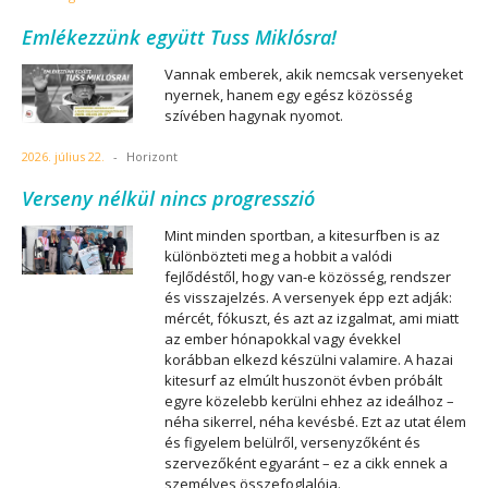
Emlékezzünk együtt Tuss Miklósra!
Vannak emberek, akik nemcsak versenyeket
nyernek, hanem egy egész közösség
szívében hagynak nyomot.
2026. július 22.
-
Horizont
Verseny nélkül nincs progresszió
Mint minden sportban, a kitesurfben is az
különbözteti meg a hobbit a valódi
fejlődéstől, hogy van-e közösség, rendszer
és visszajelzés. A versenyek épp ezt adják:
mércét, fókuszt, és azt az izgalmat, ami miatt
az ember hónapokkal vagy évekkel
korábban elkezd készülni valamire. A hazai
kitesurf az elmúlt huszonöt évben próbált
egyre közelebb kerülni ehhez az ideálhoz –
néha sikerrel, néha kevésbé. Ezt az utat élem
és figyelem belülről, versenyzőként és
szervezőként egyaránt – ez a cikk ennek a
személyes összefoglalója.