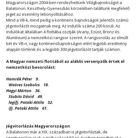
Magyarországon 2004-ben rendezhettünk Világbajnokságot a
Balatonon. Keszthely-Gyenesdiás körzetében találtunk megfelelő
jeget az esemény lebonyolításához.
Mind a VB-k, mind pedig a kontinens bajnokságok jelentős számú
jégvitorlázót mozgatnak meg. Az indulók száma 200 körüli. Az
indulókat általában 4 flottába osztják (Arany, Ezüst, Bronz és
Alumínium) a nemzetközi rangsor szerint. A rangsorolás az elmúlt
két év VB-n, vagy kontinensbajnokságon elért legjobb eredmény
alapján történik és a legjobb 300 jégvitorlázót tartják számon.
A Magyar nemzeti flottából az alábbi versenyzők értek el
nemzetközi besorolást:
Hamrák Péter 9.
Weöres Szabolcs 18.
Hegyi Márton 36.
Stubits Dávid 49.
legifj. Pataki Attila 52.
ifj. Pataki Attila 61.
Jégvitorlázás Magyarországon
A Balatonon már a XIX. században is jégvitorláztak, de
sportszerűen csak a múlt század 50-es éveiben terjedtek el a