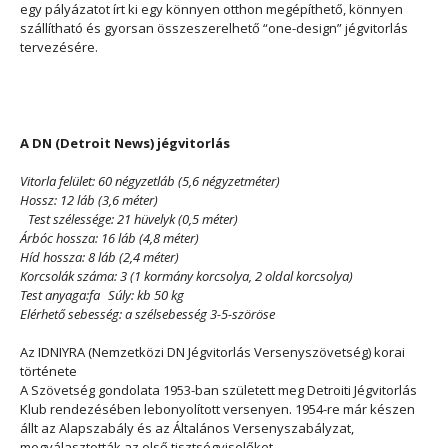
egy pályázatot írt ki egy könnyen otthon megépíthető, könnyen
szállítható és gyorsan összeszerelhető “one-design” jégvitorlás
tervezésére.
A DN (Detroit News) jégvitorlás
Vitorla felület: 60 négyzetláb (5,6 négyzetméter)
Hossz: 12 láb (3,6 méter)
Test szélessége: 21 hüvelyk (0,5 méter)
Árbóc hossza: 16 láb (4,8 méter)
Híd hossza: 8 láb (2,4 méter)
Korcsolák száma: 3 (1 kormány korcsolya, 2 oldal korcsolya)
Test anyaga:fa Súly: kb 50 kg
Elérhető sebesség: a szélsebesség 3-5-szöröse
Az IDNIYRA (Nemzetközi DN Jégvitorlás Versenyszövetség) korai
története
A Szövetség gondolata 1953-ban született meg Detroiti Jégvitorlás
Klub rendezésében lebonyolított versenyen. 1954-re már készen
állt az Alapszabály és az Általános Versenyszabályzat,
megválasztották az első tisztségviselőket.