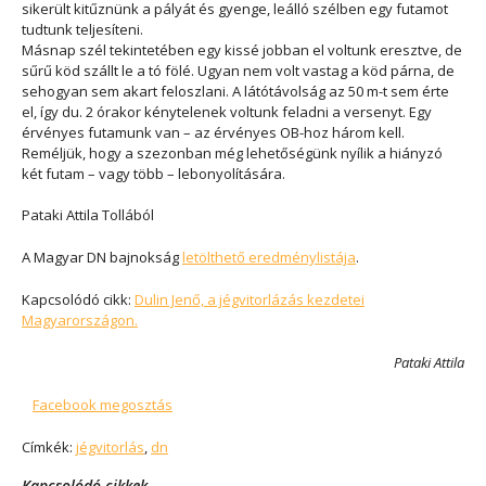
sikerült kitűznünk a pályát és gyenge, leálló szélben egy futamot
tudtunk teljesíteni.
Másnap szél tekintetében egy kissé jobban el voltunk eresztve, de
sűrű köd szállt le a tó fölé. Ugyan nem volt vastag a köd párna, de
sehogyan sem akart feloszlani. A látótávolság az 50 m-t sem érte
el, így du. 2 órakor kénytelenek voltunk feladni a versenyt. Egy
érvényes futamunk van – az érvényes OB-hoz három kell.
Reméljük, hogy a szezonban még lehetőségünk nyílik a hiányzó
két futam – vagy több – lebonyolítására.
Pataki Attila Tollából
A Magyar DN bajnokság
letölthető eredménylistája
.
Kapcsolódó cikk:
Dulin Jenő, a jégvitorlázás kezdetei
Magyarországon.
Pataki Attila
Facebook megosztás
Címkék:
jégvitorlás
,
dn
Kapcsolódó cikkek