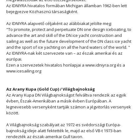
Az IDNIYRA hivatalos formában Michigan államban 1962-ben lett
bejegyezve Közhasznú társaságként.
Az IDNIYRA alapvető céljaként az alábbiakat jelölte meg:
"To promote, protect and perpetuate DN one design iceboating, to
advance the art and skill of the DN ice yacht construction and
sailing as well as the future development of the DN class ice yacht
and the sport of ice yachting on all the hard waters of the world. "
Az IDNIYRA-nak két szervezete van – az észak amerikai és az
európai.
Ezen a szervezetek hivatalos honlapjai a www.idniyra.org és a
www.icesailing.org
Az Arany Kupa (Gold Cup) / Világbajnokság
Az Arany Kupa DN Világbajnokságot felváltva rendezik az egyik
évben, Észak-Amerikában a másik évben Európában. A
legnevesebb versenyként tartják számon a jégvitorlás versenyek
között.
A Világbajnokság szabályait az 1972-es svédországi Európa-
bajnokság ideje alatt fektették le, majd az első VB-t 1973-ban
rendezték az észak-amerikai Gull tavon.