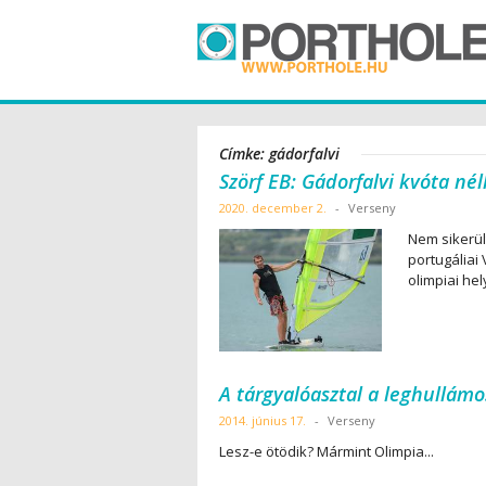
Címke: gádorfalvi
Szörf EB: Gádorfalvi kvóta né
2020. december 2.
-
Verseny
Nem sikerül
portugáliai
olimpiai he
A tárgyalóasztal a leghullám
2014. június 17.
-
Verseny
Lesz-e ötödik? Mármint Olimpia...