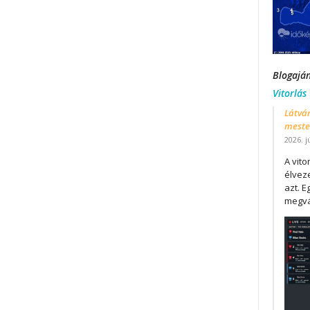
Blogajá
Vitorlás
Látván
mester
2026. j
A vit
élveze
azt. E
megvá