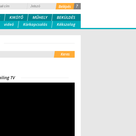
?
KIKÖTŐ
MŰHELY
BEKÜLDÉS
videó
Körkapcsolás
Kékszalag
iling TV