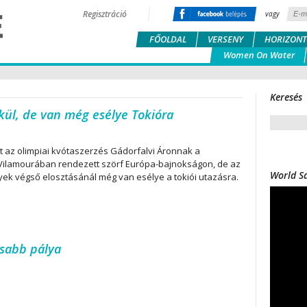
Regisztráció
vagy
FŐOLDAL
VERSENY
HORIZONT
Women On Water
Keresés
lkül, de van még esélye Tokióra
t az olimpiai kvótaszerzés Gádorfalvi Áronnak a
 Vilamourában rendezett szörf Európa-bajnokságon, de az
World Sa
lyek végső elosztásánál még van esélye a tokiói utazásra.
osabb pálya