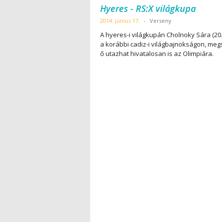
Hyeres - RS:X világkupa
2014. június 17.
-
Verseny
A hyeres-i világkupán Cholnoky Sára (20.
a korábbi cadiz-i világbajnokságon, megs
ő utazhat hivatalosan is az Olimpiára.