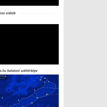
ino videók
p.hu balatoni széltérképe