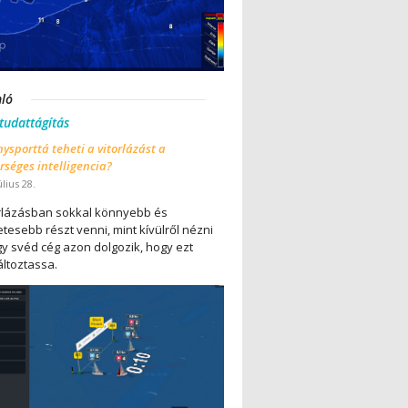
nló
 tudattágítás
ysporttá teheti a vitorlázást a
séges intelligencia?
úlius 28.
orlázásban sokkal könnyebb és
tesebb részt venni, mint kívülről nézni
gy svéd cég azon dolgozik, hogy ezt
ltoztassa.