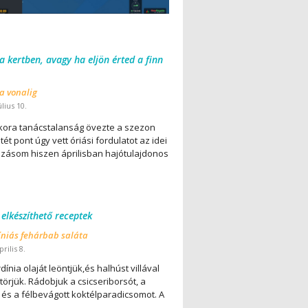
 a kertben, avagy ha eljön érted a finn
 a vonalig
úlius 10.
ora tanácstalanság övezte a szezon
ét pont úgy vett óriási fordulatot az idei
lázásom hiszen áprilisban hajótulajdonos
 elkészíthető receptek
íniás fehárbab saláta
rilis 8.
dínia olaját leöntjük,és halhúst villával
örjük. Rádobjuk a csicseriborsót, a
 és a félbevágott koktélparadicsomot. A
..