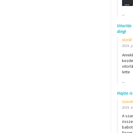
...
Vitorlás
dingi
Víztől
2026. j
Amekk
kezdet
vitor
lette
...
Hajón is
Szard
2026. áp
A szar
összet
babot
finom.