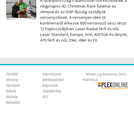
A spanyolországi Palamosban ma kezdődnek a
négynapos 42. Christmas Race futamai az
olimpiai és az ISAF ifjúsági osztályok
versenyzőinek. A versenyen idén öt
kontinensről érkezve 600 versenyző vesz részt
12 hajóosztályban: Laser Radial férfi és női,
Laser Standard, Europe, Finn, 420 fiúk és lányok,
470 férfi és női, 29er, 49er és FX.
Főoldal
Impresszum
Minden jog fenntartva 2010- -
Verseny
Médiaajánlat
PORTHOLE
Horizont
Kapcsolat
Online Kft. -
Kikötő
Oldaltérkép
Szoftverfejlesztés,
Műhely
RSS
tárhelybérlés
Beküldés