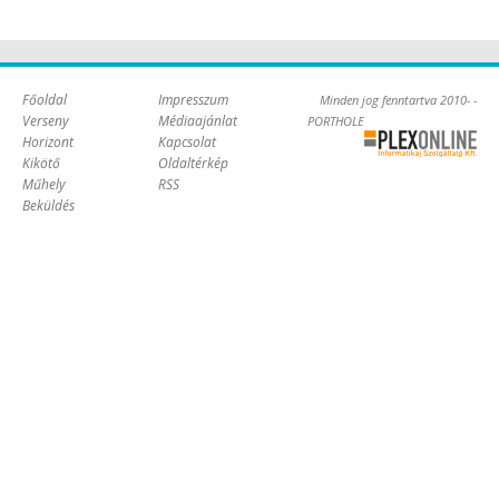
Főoldal
Impresszum
Minden jog fenntartva 2010- -
Verseny
Médiaajánlat
PORTHOLE
Horizont
Kapcsolat
Online Kft. -
Kikötő
Oldaltérkép
Szoftverfejlesztés,
Műhely
RSS
tárhelybérlés
Beküldés