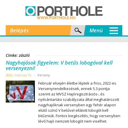
Belépés
Menü
Címke: zászló
Nagyhajósok figyelem: V betűs lobogóval kell
versenyezni!
2022. március 15.
-
Verseny
Február elsején életbe léptek a friss, 2022-es
Versenyrendelkezések, ennek 5.3 pontja
szerint az MVSZ Hajóregisztrációs-, és
nyilvántartási szabályzata által meghatározott
nagyhajóknak versenyben egy fehér alapon
elütő színű V betűvel ellátott lobogót kell
kitűzniük. Fontos kiegészítés, hogy versenyben
lévő hajó nemzeti lobogót nem viselhet.