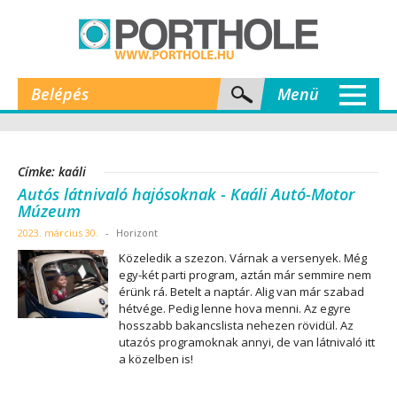
Belépés
Menü
Címke: kaáli
Autós látnivaló hajósoknak - Kaáli Autó-Motor
Múzeum
2023. március 30.
-
Horizont
Közeledik a szezon. Várnak a versenyek. Még
egy-két parti program, aztán már semmire nem
érünk rá. Betelt a naptár. Alig van már szabad
hétvége. Pedig lenne hova menni. Az egyre
hosszabb bakancslista nehezen rövidül. Az
utazós programoknak annyi, de van látnivaló itt
a közelben is!