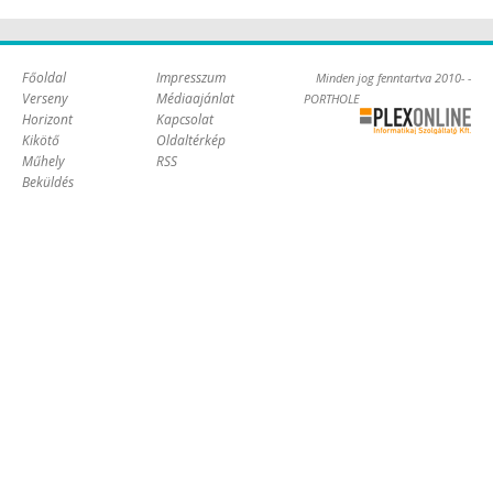
Főoldal
Impresszum
Minden jog fenntartva 2010- -
Verseny
Médiaajánlat
PORTHOLE
Horizont
Kapcsolat
Online Kft. -
Kikötő
Oldaltérkép
Szoftverfejlesztés,
Műhely
RSS
tárhelybérlés
Beküldés