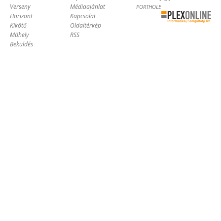
Verseny
Médiaajánlat
PORTHOLE
Horizont
Kapcsolat
Online Kft. -
Kikötő
Oldaltérkép
Szoftverfejlesztés,
Műhely
RSS
tárhelybérlés
Beküldés