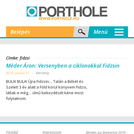
Belépés
Menü
Címke: fidzsi
Méder Áron: Versenyben a ciklonokkal Fidzsin
2014. június 17.
-
Verseny
BULA! BULA! Újra Fidzsin… Talán a Békét és
Szelet! 3 év alatt a Föld körül könyvem Fidzsi,
látlak-e még… című bekezdését kéne most
folytatnom.
Főoldal
Impresszum
Minden jog fenntartva 2010- -