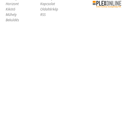
Horizont
Kapcsolat
Online Kft. -
Kikötő
Oldaltérkép
Szoftverfejlesztés,
Műhely
RSS
tárhelybérlés
Beküldés