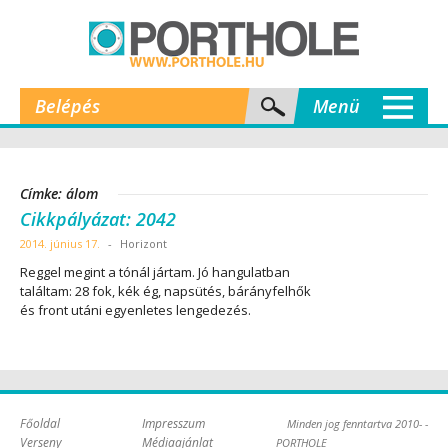
Belépés
Menü
Címke: álom
Cikkpályázat: 2042
2014. június 17.
-
Horizont
Reggel megint a tónál jártam. Jó hangulatban
találtam: 28 fok, kék ég, napsütés, bárányfelhők
és front utáni egyenletes lengedezés.
Főoldal
Impresszum
Minden jog fenntartva 2010- -
Verseny
Médiaajánlat
PORTHOLE