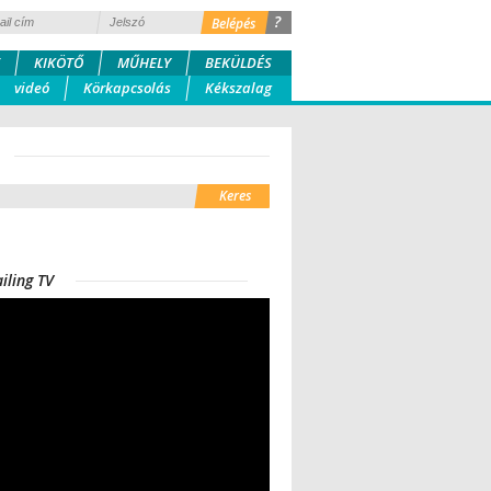
?
KIKÖTŐ
MŰHELY
BEKÜLDÉS
videó
Körkapcsolás
Kékszalag
iling TV