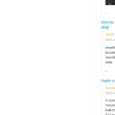
...
Vitorlás
dingi
Víztől
2026. j
Amekk
kezdet
vitor
lette
...
Hajón is
Szard
2026. áp
A szar
összet
babot
finom.