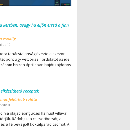
 a kertben, avagy ha eljön érted a finn
 a vonalig
úlius 10.
ora tanácstalanság övezte a szezon
ét pont úgy vett óriási fordulatot az idei
lázásom hiszen áprilisban hajótulajdonos
 elkészíthető receptek
íniás fehárbab saláta
rilis 8.
dínia olaját leöntjük,és halhúst villával
örjük. Rádobjuk a csicseriborsót, a
 és a félbevágott koktélparadicsomot. A
..