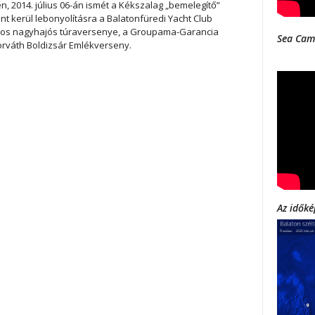
en, 2014. július 06-án ismét a Kékszalag „bemelegítő”
t kerül lebonyolításra a Balatonfüredi Yacht Club
s nagyhajós túraversenye, a Groupama-Garancia
Sea Cam
orváth Boldizsár Emlékverseny.
Az időké