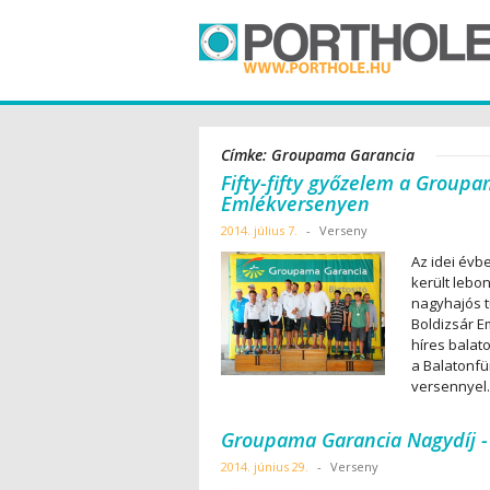
Címke: Groupama Garancia
Fifty-fifty győzelem a Groupa
Emlékversenyen
2014. július 7.
-
Verseny
Az idei évb
került lebo
nagyhajós t
Boldizsár E
híres balat
a Balatonfü
versennyel.
Groupama Garancia Nagydíj -
2014. június 29.
-
Verseny