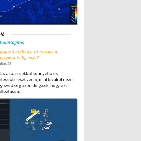
nló
 tudattágítás
ysporttá teheti a vitorlázást a
séges intelligencia?
úlius 28.
orlázásban sokkal könnyebb és
tesebb részt venni, mint kívülről nézni
gy svéd cég azon dolgozik, hogy ezt
ltoztassa.