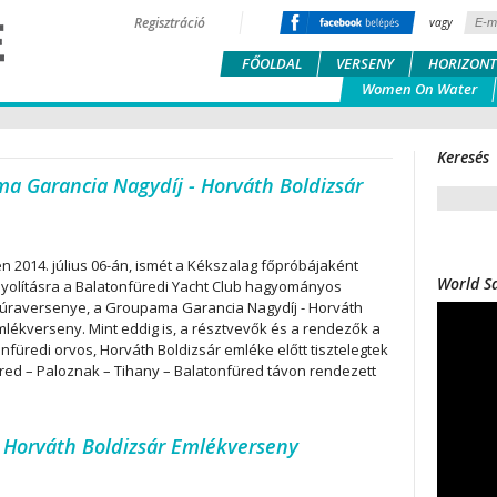
Regisztráció
vagy
FŐOLDAL
VERSENY
HORIZONT
Women On Water
Keresés
ma Garancia Nagydíj - Horváth Boldizsár
en 2014. július 06-án, ismét a Kékszalag főpróbájaként
World Sa
nyolításra a Balatonfüredi Yacht Club hagyományos
úraversenye, a Groupama Garancia Nagydíj - Horváth
mlékverseny. Mint eddig is, a résztvevők és a rendezők a
onfüredi orvos, Horváth Boldizsár emléke előtt tisztelegtek
red – Paloznak – Tihany – Balatonfüred távon rendezett
 Horváth Boldizsár Emlékverseny