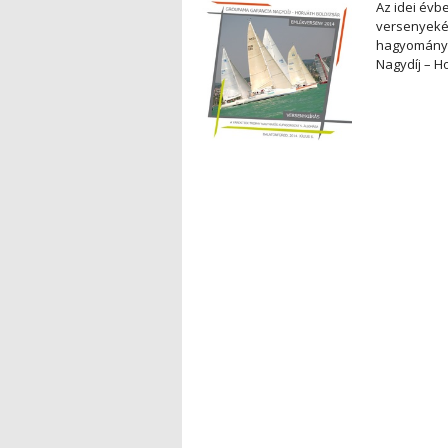
Az idei évb
versenyekén
hagyományo
Nagydíj – H