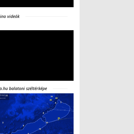
ino videók
p.hu balatoni széltérképe