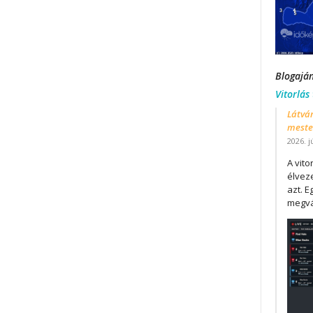
Blogajá
Vitorlás
Látván
mester
2026. j
A vit
élveze
azt. E
megvá