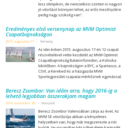
lesz olimpikon, de nemzetközi szinten is nagyon
jó vitorlázó könnyen lehet, az erős mezőnyökre
pedig nagy szükség van”.
Eredményes első versenynap az MVM Optimist
Csapatbajnokságon
2015. augusztus 17.
-
Verseny
Az idei évben 2015. augusztus 17-én 12 csapat
részvételével vette kezdetét az MVM Optimist
Csapatbajnokság Balatonfüreden, a Koloska
kikötőben. A bajnokságon a BYC, a Spartacus, a
CSVI, a Kereked és a házigazda MVM
Sportegyesület csapatai mérkőznek egymással.
Berecz Zsombor: Van időm arra, hogy 2016-ig a
lehető legjobban összerakjam magam
2014. november 18.
-
Horizont
Berecz Zsombor Valenciában zárja az évet. Az
MVM SE vitorlázója abban a kényelmes
helyzetben van, hogy már megszerezte a riói
kvótát, így nyugodtan készülhet élete harmadik