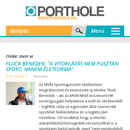
Belépés
Menü
Címke: mvm se
FLUCK BENEDEK: “A VITORLÁZÁS NEM PUSZTÁN
SPORT, HANEM ÉLETFORMA”
2019. január 3.
-
Horizont
Az MVM Sportegyesület októberben
megválasztott és kinevezett új elnöke, Fluck
Benedek – aki az MVM-NKM összevont HR-
vezérigazgató-helyettese a múlt év októberétől
– legfőbb célja az egyesület által szervezett
sportélet felélénkítése és a taglétszám
növelése. Cél továbbá, hogy a vitorlás
utánpótlásból kiöregedett versenyzőket is a
sportágon belül tartsák, mert “nem mindenkiből