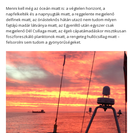
Menni kell még az óceán miatt is: a végtelen horizont, a
napfelkelték és a napnyugták miatt, a reggelente megjelenő
delfinek miatt, az óriásteknős hátán utazó nem tudom milyen
fajtájú madár látványa miatt, az Egyenlítő után egyszer csak
megjelenő Dél Csillaga miatt, az éjjeli cápatámadáskor misztikusan
foszforeszkáló planktonok miatt, a rengeteg hullócsillag miatt –
felsorolni sem tudom a gyönyörűségeket.