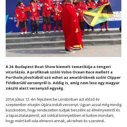
A 24. Budapest Boat Show kiemelt tematikája a tengeri
vitorlázás. A profiknak szóló Volvo Ocean Race mellett a
Porthole jóvoltából szó eshet az amatőröknek szóló Clipper
földkerülő versenyről is. Addig is, amíg nem lesz egy magyar
zászló alatt versenyző egység.
2014. július 12.-én fejeztem be Londonban azt előző év
szeptember elsején útjára indult versenyt. Ugyan azzal még mindig
küszködöm, hogy rendezetten tudjak beszélni az élményeimről és
a tapasztalataimról, azt sokkal könnyebben el tudom mondani,
hogy miért kell oda elmenni annak, aki teheti és szeretné.