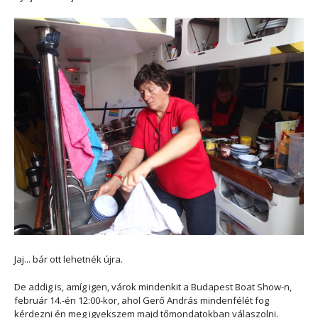
Jaj... bár ott lehetnék újra.
De addig is, amíg igen, várok mindenkit a Budapest Boat Show-n,
február 14.-én 12:00-kor, ahol Gerő András mindenfélét fog
kérdezni én meg igyekszem majd tőmondatokban válaszolni.