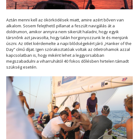
Aztán menni kell az ökörködések miatt, amire azért bőven van
alkalom. Sosem felejthető pillanat a feszült navigálás át a
doldrumon, amikor annyira nem sikerült haladni, hogy egyik
társnőnk azt javasolta, hogy talán horgonyozzunk le és menjünk
úszni. Az ötlet kiérdemelte a napi blődségekért járó „Hanker of the
Day” című díjat. Igen szórakoztatóak voltak az ötletrohamok azzal
kapcsolatban is, hogy miként lehet a leggyorsabban
megszabadulni a viharruhától 40 fokos dőlésben hirtelen támadt
szükség esetén.