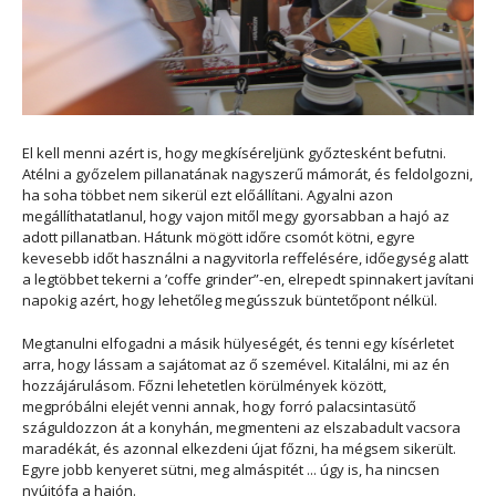
El kell menni azért is, hogy megkíséreljünk győztesként befutni.
Atélni a győzelem pillanatának nagyszerű mámorát, és feldolgozni,
ha soha többet nem sikerül ezt előállítani. Agyalni azon
megállíthatatlanul, hogy vajon mitől megy gyorsabban a hajó az
adott pillanatban. Hátunk mögött időre csomót kötni, egyre
kevesebb időt használni a nagyvitorla reffelésére, időegység alatt
a legtöbbet tekerni a ’coffe grinder”-en, elrepedt spinnakert javítani
napokig azért, hogy lehetőleg megússzuk büntetőpont nélkül.
Megtanulni elfogadni a másik hülyeségét, és tenni egy kísérletet
arra, hogy lássam a sajátomat az ő szemével. Kitalálni, mi az én
hozzájárulásom. Főzni lehetetlen körülmények között,
megpróbálni elejét venni annak, hogy forró palacsintasütő
száguldozzon át a konyhán, megmenteni az elszabadult vacsora
maradékát, és azonnal elkezdeni újat főzni, ha mégsem sikerült.
Egyre jobb kenyeret sütni, meg almáspitét ... úgy is, ha nincsen
nyújtófa a hajón.