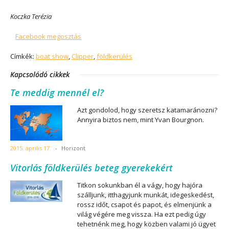
Koczka Terézia
Facebook megosztás
Címkék:
boat show
,
Clipper
,
földkerülés
Kapcsolódó cikkek
Te meddig mennél el?
Azt gondolod, hogy szeretsz katamaránozni?
Annyira biztos nem, mint Yvan Bourgnon.
2015. április 17.
-
Horizont
Vitorlás földkerülés beteg gyerekekért
Titkon sokunkban él a vágy, hogy hajóra
szálljunk, itthagyjunk munkát, idegeskedést,
rossz időt, csapot és papot, és elmenjünk a
világ végére meg vissza. Ha ezt pedig úgy
tehetnénk meg, hogy közben valami jó ügyet