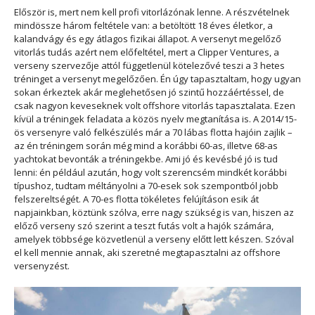
Először is, mert nem kell profi vitorlázónak lenne. A részvételnek
mindössze három feltétele van: a betöltött 18 éves életkor, a
kalandvágy és egy átlagos fizikai állapot. A versenyt megelőző
vitorlás tudás azért nem előfeltétel, mert a Clipper Ventures, a
verseny szervezője attól függetlenül kötelezővé teszi a 3 hetes
tréninget a versenyt megelőzően. Én úgy tapasztaltam, hogy ugyan
sokan érkeztek akár meglehetősen jó szintű hozzáértéssel, de
csak nagyon keveseknek volt offshore vitorlás tapasztalata. Ezen
kívül a tréningek feladata a közös nyelv megtanítása is. A 2014/15-
ös versenyre való felkészülés már a 70 lábas flotta hajóin zajlik –
az én tréningem során még mind a korábbi 60-as, illetve 68-as
yachtokat bevonták a tréningekbe. Ami jó és kevésbé jó is tud
lenni: én például azután, hogy volt szerencsém mindkét korábbi
típushoz, tudtam méltányolni a 70-esek sok szempontból jobb
felszereltségét. A 70-es flotta tökéletes felújításon esik át
napjainkban, köztünk szólva, erre nagy szükség is van, hiszen az
előző verseny szó szerint a teszt futás volt a hajók számára,
amelyek többsége közvetlenül a verseny előtt lett készen. Szóval
el kell mennie annak, aki szeretné megtapasztalni az offshore
versenyzést.