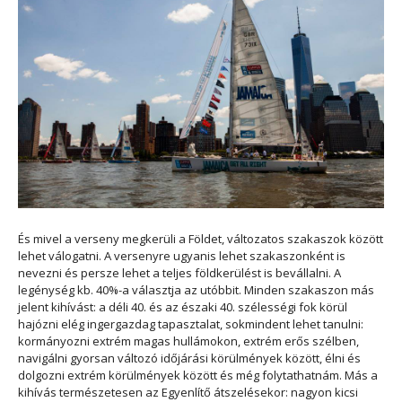
És mivel a verseny megkerüli a Földet, változatos szakaszok között
lehet válogatni. A versenyre ugyanis lehet szakaszonként is
nevezni és persze lehet a teljes földkerülést is bevállalni. A
legénység kb. 40%-a választja az utóbbit. Minden szakaszon más
jelent kihívást: a déli 40. és az északi 40. szélességi fok körül
hajózni elég ingergazdag tapasztalat, sokmindent lehet tanulni:
kormányozni extrém magas hullámokon, extrém erős szélben,
navigálni gyorsan változó időjárási körülmények között, élni és
dolgozni extrém körülmények között és még folytathatnám. Más a
kihívás természetesen az Egyenlítő átszelésekor: nagyon kicsi