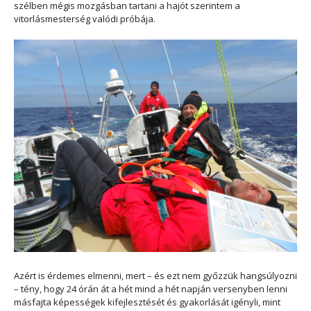
szélben mégis mozgásban tartani a hajót szerintem a
vitorlásmesterség valódi próbája.
Azért is érdemes elmenni, mert – és ezt nem győzzük hangsúlyozni
– tény, hogy 24 órán át a hét mind a hét napján versenyben lenni
másfajta képességek kifejlesztését és gyakorlását igényli, mint