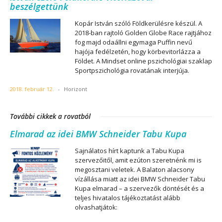
beszélgettünk
Kopár István szóló Földkerülésre készül. A
2018-ban rajtoló Golden Globe Race rajtjához
fog majd odaállni egymaga Puffin nevű
hajója fedélzetén, hogy körbevitorlázza a
Földet. A Mindset online pszichológiai szaklap
Sportpszichológia rovatának interjúja.
2018. február 12.
-
Horizont
További cikkek a rovatból
Elmarad az idei BMW Schneider Tabu Kupa
Sajnálatos hírt kaptunk a Tabu Kupa
szervezőitől, amit ezúton szeretnénk mi is
megosztani veletek. A Balaton alacsony
vízállása miatt az idei BMW Schneider Tabu
Kupa elmarad – a szervezők döntését és a
teljes hivatalos tájékoztatást alább
olvashatjátok: