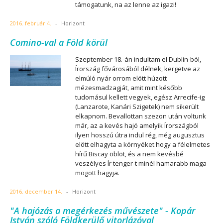
támogatunk, na az lenne az igazi!
2016. február 4.
-
Horizont
Comino-val a Föld körül
Szeptember 18.-án indultam el Dublin-ból,
Írország fővárosából délnek, kergetve az
elmúló nyár orrom elött húzott
mézesmadzagját, amit mint később
tudomásul kellett vegyek, egész Arrecife-ig
(Lanzarote, Kanári Szigetek) nem sikerült
elkapnom. Bevallottan szezon után voltunk
már, az a kevés hajó amelyik Írországból
ilyen hosszú útra indul rég, még augusztus
elött elhagyta a környéket hogy a félelmetes
hírű Biscay öblöt, és a nem kevésbé
veszélyes Ír tenger-t minél hamarabb maga
mögött hagyja.
2016. december 14.
-
Horizont
"A hajózás a megérkezés művészete" - Kopár
István szóló Földkerülő vitorlázóval