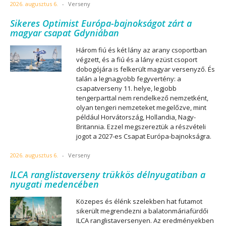
2026. augusztus 6.
-
Verseny
Sikeres Optimist Európa-bajnokságot zárt a
magyar csapat Gdyniában
Három fiú és két lány az arany csoportban
végzett, és a fiú és a lány ezüst csoport
dobogójára is felkerült magyar versenyző. És
talán a legnagyobb fegyvertény: a
csapatverseny 11. helye, legjobb
tengerparttal nem rendelkező nemzetként,
olyan tengeri nemzeteket megelőzve, mint
például Horvátország, Hollandia, Nagy-
Britannia. Ezzel megszereztük a részvételi
jogot a 2027-es Csapat Európa-bajnokságra.
2026. augusztus 6.
-
Verseny
ILCA ranglistaverseny trükkös délnyugatiban a
nyugati medencében
Közepes és élénk szelekben hat futamot
sikerült megrendezni a balatonmáriafürdői
ILCA ranglistaversenyen. Az eredményekben