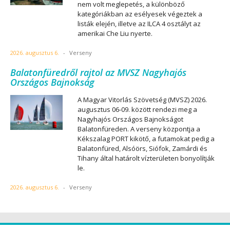
nem volt meglepetés, a különböző
kategóriákban az esélyesek végeztek a
listák elején, illetve az ILCA 4 osztályt az
amerikai Che Liu nyerte.
2026. augusztus 6.
-
Verseny
Balatonfüredről rajtol az MVSZ Nagyhajós
Országos Bajnokság
A Magyar Vitorlás Szövetség (MVSZ) 2026.
augusztus 06-09. között rendezi meg a
Nagyhajós Országos Bajnokságot
Balatonfüreden. A verseny központja a
Kékszalag PORT kikötő, a futamokat pedig a
Balatonfüred, Alsóörs, Siófok, Zamárdi és
Tihany által határolt vízterületen bonyolítják
le.
2026. augusztus 6.
-
Verseny