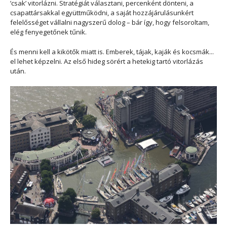
’csak’ vitorlázni. Stratégiát választani, percenként dönteni, a
csapattársakkal együttműködni, a saját hozzájárulásunkért
felelősséget vállalni nagyszerű dolog – bár így, hogy felsoroltam,
elég fenyegetőnek tűnik.
És menni kell a kikötők miatt is. Emberek, tájak, kaják és kocsmák...
el lehet képzelni. Az első hideg sörért a hetekig tartó vitorlázás
után.