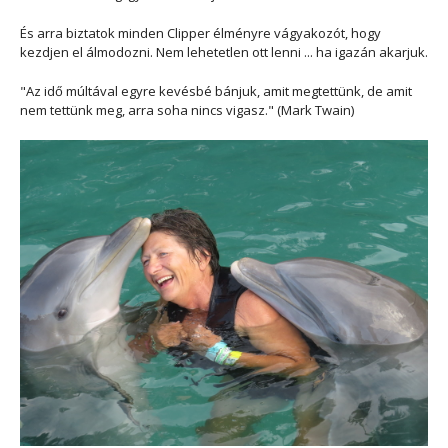
És arra biztatok minden Clipper élményre vágyakozót, hogy
kezdjen el álmodozni. Nem lehetetlen ott lenni ... ha igazán akarjuk.
"Az idő múltával egyre kevésbé bánjuk, amit megtettünk, de amit
nem tettünk meg, arra soha nincs vigasz." (Mark Twain)