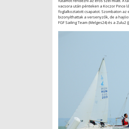
futamot rendezni az erős szél miatt. A 
vacsora után pénteken a Koczor Pince lá
foglalkoztatott csapatot. Szombaton az 
bizonyíthattak a versenyzők, de a hajóo
FGF Sailing Team (Melges24) és a Zulu2 (J