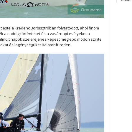
 este a Kredenc Borbisztróban folytatódott, ahol finom
ék az addig történteket és a vasárnapi esélyeket a
 elmúlt napok szélerejéhez képest meglepő módon szinte
osokat és legénységüket Balatonfüreden.