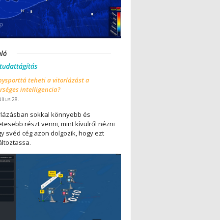
nló
 tudattágítás
ysporttá teheti a vitorlázást a
séges intelligencia?
úlius 28.
orlázásban sokkal könnyebb és
tesebb részt venni, mint kívülről nézni
gy svéd cég azon dolgozik, hogy ezt
ltoztassa.