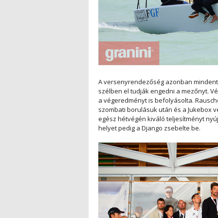
A versenyrendezőség azonban mindent m
szélben el tudják engedni a mezőnyt. Vé
a végeredményt is befolyásolta. Rausc
szombati borulásuk után és a Jukebox vé
egész hétvégén kiváló teljesítményt nyúj
helyet pedig a Django zsebelte be.