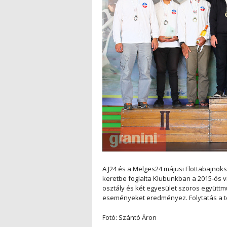
A J24 és a Melges24 májusi Flottabajno
keretbe foglalta Klubunkban a 2015-ös vi
osztály és két egyesület szoros együtt
eseményeket eredményez. Folytatás a té
Fotó: Szántó Áron