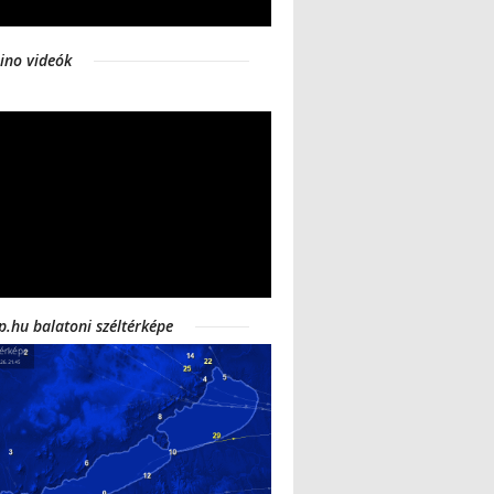
ino videók
p.hu balatoni széltérképe