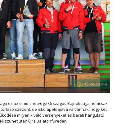
ksága és az elmúlt hétvége Országos Bajnoksága nemcsak
torlázó szezont, de iskolapéldájává vált annak, hogy két
működése milyen kiváló versenyeket és baráti hangulatú
li szünet után újra Balatonfüreden.