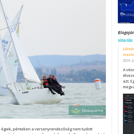
Blogajá
Vitorlás
Látván
mester
2026. j
A vit
élveze
azt. E
megvá
 égiek, pénteken a versenyrendezőség nem tudott