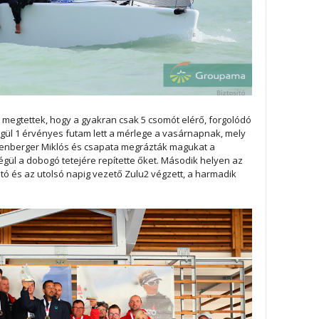
egtettek, hogy a gyakran csak 5 csomót elérő, forgolódó
gül 1 érvényes futam lett a mérlege a vasárnapnak, mely
henberger Miklós és csapata megrázták magukat a
gül a dobogó tetejére repítette őket. Második helyen az
tó és az utolsó napig vezető Zulu2 végzett, a harmadik