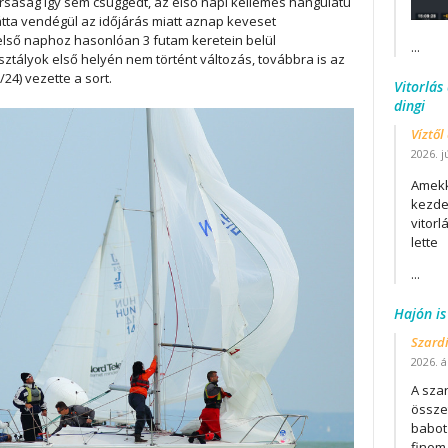
társaság így sem csüggedt, az első napi kellemes hangulatú
tta vendégül az időjárás miatt aznap keveset
első naphoz hasonlóan 3 futam keretein belül
...
sztályok első helyén nem történt változás, továbbra is az
/24) vezette a sort.
Vitorlás
dingi
Víztől
2026. j
Amekk
kezdet
vitor
lette
...
Hajón is
Szard
2026. áp
A szar
összet
babot
finom.