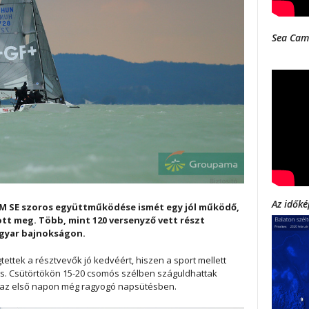
Sea Cam
Az időké
VM SE szoros együttműködése ismét egy jól működő,
t meg. Több, mint 120 versenyző vett részt
gyar bajnokságon.
ttek a résztvevők jó kedvéért, hiszen a sport mellett
is. Csütörtökön 15-20 csomós szélben száguldhattak
e az első napon még ragyogó napsütésben.