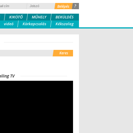
?
KIKÖTŐ
MŰHELY
BEKÜLDÉS
videó
Körkapcsolás
Kékszalag
iling TV