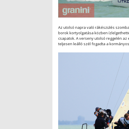
Az utolsó napra való rákészülés szombat
borok kortyolgatása közben ízlelgethett
csapatok. A verseny utolsó reggelén az
teljesen leálló szél fogadta a kormány