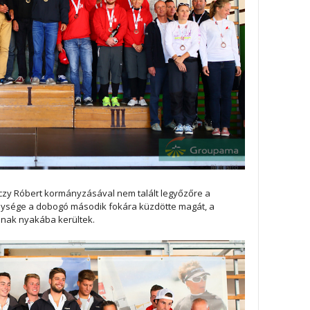
zy Róbert kormányzásával nem talált legyőzőre a
nysége a dobogó második fokára küzdötte magát, a
inak nyakába kerültek.