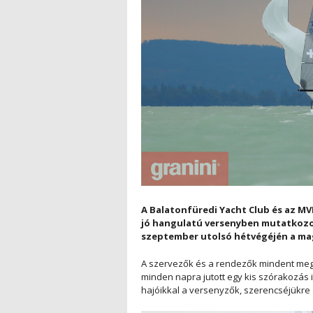
A Balatonfüredi Yacht Club és az M
jó hangulatú versenyben mutatkozot
szeptember utolsó hétvégéjén a ma
A szervezők és a rendezők mindent megte
minden napra jutott egy kis szórakozás 
hajóikkal a versenyzők, szerencséjükr