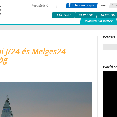
Regisztráció
vagy
FŐOLDAL
VERSENY
HORIZONT
Women On Water
Keresés
 J/24 és Melges24
ág
World Sa