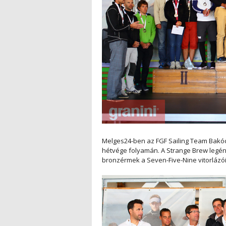
Melges24-ben az FGF Sailing Team Bakóc
hétvége folyamán. A Strange Brew legé
bronzérmek a Seven-Five-Nine vitorlázó