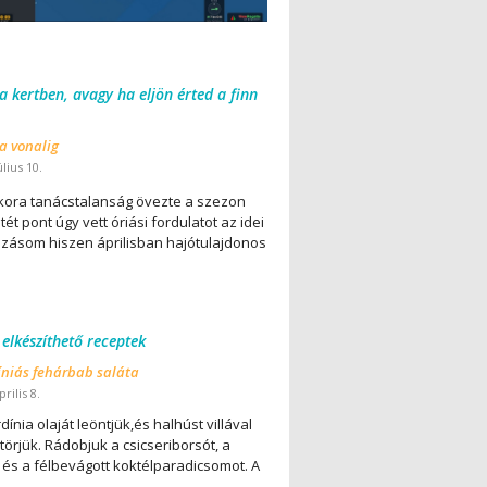
 a kertben, avagy ha eljön érted a finn
 a vonalig
úlius 10.
ora tanácstalanság övezte a szezon
ét pont úgy vett óriási fordulatot az idei
lázásom hiszen áprilisban hajótulajdonos
 elkészíthető receptek
íniás fehárbab saláta
rilis 8.
dínia olaját leöntjük,és halhúst villával
örjük. Rádobjuk a csicseriborsót, a
 és a félbevágott koktélparadicsomot. A
..