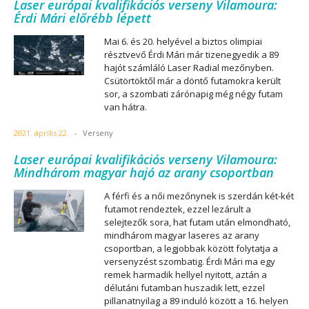
Laser európai kvalifikációs verseny Vilamoura:
Érdi Mári előrébb lépett
Mai 6. és 20. helyével a biztos olimpiai
résztvevő Érdi Mári már tizenegyedik a 89
hajót számláló Laser Radial mezőnyben.
Csütörtöktől már a döntő futamokra került
sor, a szombati zárónapig még négy futam
van hátra.
2021. április 22.
-
Verseny
Laser európai kvalifikációs verseny Vilamoura:
Mindhárom magyar hajó az arany csoportban
A férfi és a női mezőnynek is szerdán két-két
futamot rendeztek, ezzel lezárult a
selejtezők sora, hat futam után elmondható,
mindhárom magyar laseres az arany
csoportban, a legjobbak között folytatja a
versenyzést szombatig. Érdi Mári ma egy
remek harmadik hellyel nyitott, aztán a
délutáni futamban huszadik lett, ezzel
pillanatnyilag a 89 induló között a 16. helyen