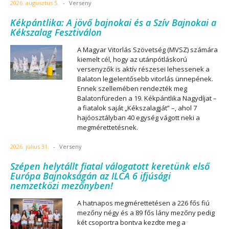
2026. augusztus 5.
-
Verseny
Kékpántlika: A jövő bajnokai és a Szív Bajnokai a
Kékszalag Fesztiválon
A Magyar Vitorlás Szövetség (MVSZ) számára
kiemelt cél, hogy az utánpótláskorú
versenyzők is aktív részesei lehessenek a
Balaton legjelentősebb vitorlás ünnepének.
Ennek szellemében rendezték meg
Balatonfüreden a 19. Kékpántlika Nagydíjat –
a fiatalok saját „Kékszalagját” –, ahol 7
hajóosztályban 40 egység vágott neki a
megmérettetésnek.
2026. július 31.
-
Verseny
Szépen helytállt fiatal válogatott keretünk első
Európa Bajnokságán az ILCA 6 ifjúsági
nemzetközi mezőnyben!
A hatnapos megmérettetésen a 226 fős fiú
mezőny négy és a 89 fős lány mezőny pedig
két csoportra bontva kezdte meg a