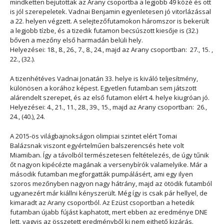
mindketten bejutottak az Arany csoportba a legjobb 49 közé és ott
is jól szerepeletek. Vadnai Benjamin egyenletesen jó vitorlázással
a 22. helyen végzett. A selejtezőfutamokon háromszor is bekerült
a legjobb tízbe, és a tizedik futamon becsúszott kiesője is (32.)
bőven a mezőny első harmadán belüli hely.
Helyezései: 18., 8., 26., 7., 8., 24., majd az Arany csoportban: 27., 15. ,
22., (32.).
A tizenhétéves Vadnai Jonatán 33. helye is kiváló teljesítmény,
különösen a korához képest. Egyetlen futamban sem játszott
alárendelt szerepet, és az első futamon elért 4. helye kiugróan jó.
Helyezései: 4., 21., 11., 28., 39., 15., majd az Arany csoportban: 26.,
24., (40.), 24.
A 2015-ös világbajnokságon olimpiai szintet elért Tomai
Balázsnak viszont egyértelműen balszerencsés hete volt
Miamiban. Így a távolból természetesen feltételezés, de úgy tűnik
őt nagyon kipécézte magának a versenybírók valamelyike. Már a
második futamban megforgatták pumpálásért, ami egy ilyen
szoros mezőnyben nagyon nagy hátrány, majd az ötödik futamból
ugyanezért már kiállni kényszerült. Még így is csak pár hellyel, de
kimaradt az Arany csoportból. Az Ezüst csoportban a hetedik
futamban újabb fújást kaphatott, mert ebben az eredménye DNE
lett, vagyis az összetett eredményből ki nem ejthető kizárás.