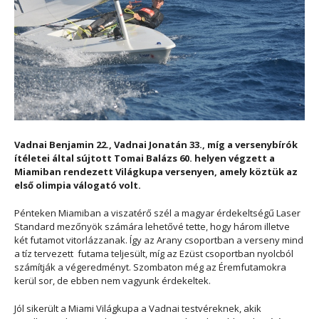
Vadnai Benjamin 22., Vadnai Jonatán 33., míg a versenybírók
ítéletei által sújtott Tomai Balázs 60. helyen végzett a
Miamiban rendezett Világkupa versenyen, amely köztük az
első olimpia válogató volt.
Pénteken Miamiban a viszatérő szél a magyar érdekeltségű Laser
Standard mezőnyök számára lehetővé tette, hogy három illetve
két futamot vitorlázzanak. Így az Arany csoportban a verseny mind
a tíz tervezett futama teljesült, míg az Ezüst csoportban nyolcból
számítják a végeredményt. Szombaton még az Éremfutamokra
kerül sor, de ebben nem vagyunk érdekeltek.
Jól sikerült a Miami Világkupa a Vadnai testvéreknek, akik