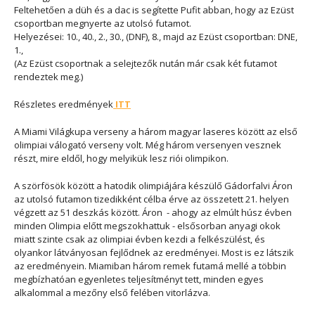
Feltehetően a düh és a dac is segítette Pufit abban, hogy az Ezüst
csoportban megnyerte az utolsó futamot.
Helyezései: 10., 40., 2., 30., (DNF), 8., majd az Ezüst csoportban: DNE,
1.,
(Az Ezüst csoportnak a selejtezők nután már csak két futamot
rendeztek meg.)
Részletes eredmények
ITT
A Miami Világkupa verseny a három magyar laseres között az első
olimpiai válogató verseny volt. Még három versenyen vesznek
részt, mire eldől, hogy melyikük lesz riói olimpikon.
A szörfösök között a hatodik olimpiájára készülő Gádorfalvi Áron
az utolsó futamon tizedikként célba érve az összetett 21. helyen
végzett az 51 deszkás között. Áron - ahogy az elmúlt húsz évben
minden Olimpia előtt megszokhattuk - elsősorban anyagi okok
miatt szinte csak az olimpiai évben kezdi a felkészülést, és
olyankor látványosan fejlődnek az eredményei. Most is ez látszik
az eredményein. Miamiban három remek futamá mellé a többin
megbízhatóan egyenletes teljesítményt tett, minden egyes
alkalommal a mezőny első felében vitorlázva.