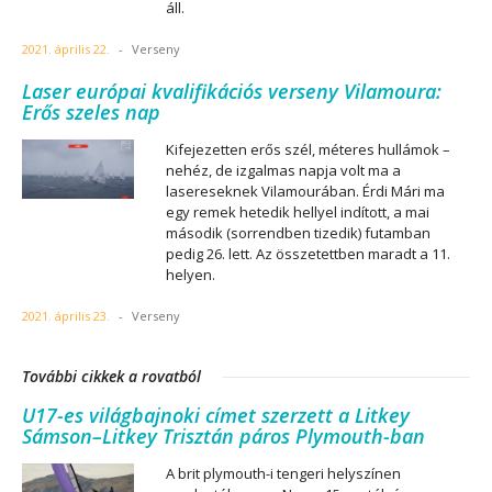
áll.
2021. április 22.
-
Verseny
Laser európai kvalifikációs verseny Vilamoura:
Erős szeles nap
Kifejezetten erős szél, méteres hullámok –
nehéz, de izgalmas napja volt ma a
lasereseknek Vilamourában. Érdi Mári ma
egy remek hetedik hellyel indított, a mai
második (sorrendben tizedik) futamban
pedig 26. lett. Az összetettben maradt a 11.
helyen.
2021. április 23.
-
Verseny
További cikkek a rovatból
U17-es világbajnoki címet szerzett a Litkey
Sámson–Litkey Trisztán páros Plymouth-ban
A brit plymouth-i tengeri helyszínen