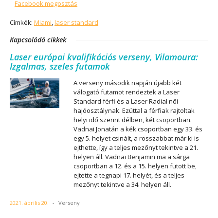
Facebook megosztás
Címkék:
Miami
,
laser standard
Kapcsolódó cikkek
Laser európai kvalifikációs verseny, Vilamoura:
Izgalmas, szeles futamok
A verseny második napján újabb két
válogató futamot rendeztek a Laser
Standard férfi és a Laser Radial női
hajóosztálynak. Ezúttal a férfiak rajtoltak
helyi idő szerint délben, két csoportban.
Vadnai Jonatán a kék csoportban egy 33. és
egy 5. helyet csinált, a rosszabbat már ki is
ejthette, így a teljes mezőnyt tekintve a 21.
helyen áll. Vadnai Benjamin ma a sárga
csoportban a 12. és a 15. helyen futott be,
ejtette a tegnapi 17. helyét, és a teljes
mezőnyt tekintve a 34. helyen áll.
2021. április 20.
-
Verseny