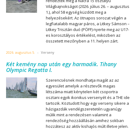
rendezték meg a Nacra 15 osztályú
Világbajnokságot (2026. július 26. – augusztus
1.), ahol 58 egység küzdött meg a
helyezésekért. Az ötnapos sorozat végén a
legfiatalabb magyar páros, a Litkey Sámson –
Litkey Trisztán duó (PÖFF) nyerte meg az U17-
es korosztályos értékelést, miközben az
összetett mezőnyben a 11. helyen zárt.
2026. augusztus 5.
-
Verseny
Két kemény nap után egy harmadik. Tihany
Olympic Regatta I.
Szerencsésnek mondhatja magát az az
egyesület amelyik a résztevők magas
létszáma miatt kénytelen két csoportra
osztani egyik ikonikus versenyét és a THE ide
tartozik. Köztudott hogy egy verseny sikere a
házigazdák vendégszeretetén ugyanúgy
múlik mint a rendezésen valamint a
rendezőség hozzáállásán amihez sokban
hozzátesz az aktív kishajós múlt illetve jelen.