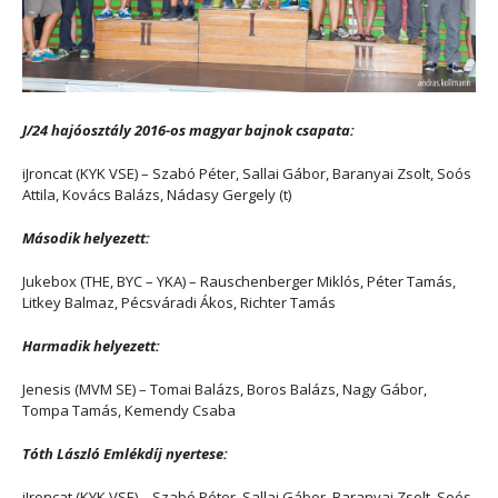
J/24 hajóosztály 2016-os magyar bajnok csapata:
iJroncat (KYK VSE) – Szabó Péter, Sallai Gábor, Baranyai Zsolt, Soós
Attila, Kovács Balázs, Nádasy Gergely (t)
Második helyezett:
Jukebox (THE, BYC – YKA) – Rauschenberger Miklós, Péter Tamás,
Litkey Balmaz, Pécsváradi Ákos, Richter Tamás
Harmadik helyezett:
Jenesis (MVM SE) – Tomai Balázs, Boros Balázs, Nagy Gábor,
Tompa Tamás, Kemendy Csaba
Tóth László Emlékdíj nyertese:
iJroncat (KYK VSE) – Szabó Péter, Sallai Gábor, Baranyai Zsolt, Soós