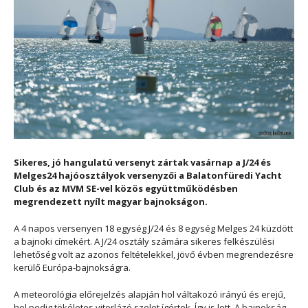
Sikeres, jó hangulatú versenyt zártak vasárnap a J/24 és
Melges24 hajóosztályok versenyzői a Balatonfüredi Yacht
Club és az MVM SE-vel közös együttműködésben
megrendezett nyílt magyar bajnokságon.
A 4 napos versenyen 18 egység J/24 és 8 egység Melges 24 küzdött
a bajnoki címekért. A J/24 osztály számára sikeres felkészülési
lehetőség volt az azonos feltételekkel, jövő évben megrendezésre
kerülő Európa-bajnokságra.
A meteorológia előrejelzés alapján hol váltakozó irányú és erejű,
hol pedig tökéletes vitorlázó szelet ígértek. Így is lett. A bajnokság