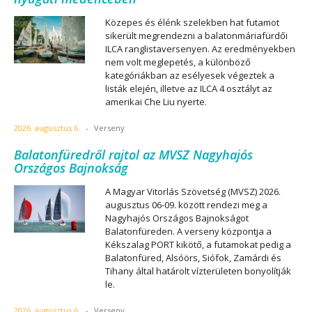
Közepes és élénk szelekben hat futamot
sikerült megrendezni a balatonmáriafürdői
ILCA ranglistaversenyen. Az eredményekben
nem volt meglepetés, a különböző
kategóriákban az esélyesek végeztek a
listák elején, illetve az ILCA 4 osztályt az
amerikai Che Liu nyerte.
2026. augusztus 6.
-
Verseny
Balatonfüredről rajtol az MVSZ Nagyhajós
Országos Bajnokság
A Magyar Vitorlás Szövetség (MVSZ) 2026.
augusztus 06-09. között rendezi meg a
Nagyhajós Országos Bajnokságot
Balatonfüreden. A verseny központja a
Kékszalag PORT kikötő, a futamokat pedig a
Balatonfüred, Alsóörs, Siófok, Zamárdi és
Tihany által határolt vízterületen bonyolítják
le.
2026. augusztus 6.
-
Verseny