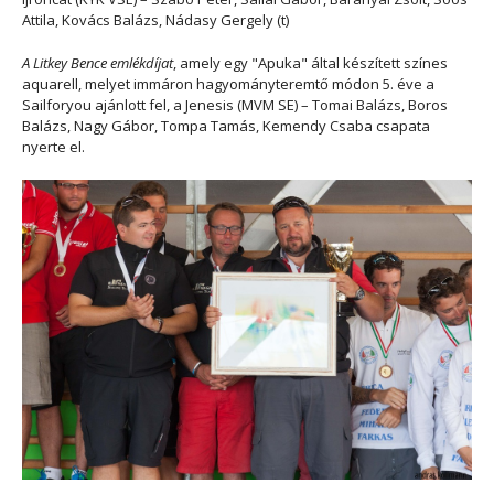
Attila, Kovács Balázs, Nádasy Gergely (t)
A Litkey Bence emlékdíjat
, amely egy "Apuka" által készített színes
aquarell, melyet immáron hagyományteremtő módon 5. éve a
Sailforyou ajánlott fel, a Jenesis (MVM SE) – Tomai Balázs, Boros
Balázs, Nagy Gábor, Tompa Tamás, Kemendy Csaba csapata
nyerte el.