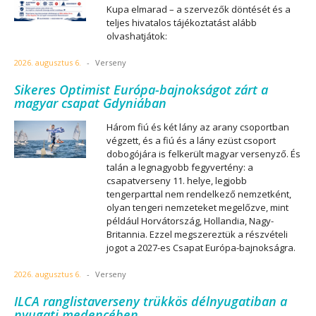
Kupa elmarad – a szervezők döntését és a
teljes hivatalos tájékoztatást alább
olvashatjátok:
2026. augusztus 6.
-
Verseny
Sikeres Optimist Európa-bajnokságot zárt a
magyar csapat Gdyniában
Három fiú és két lány az arany csoportban
végzett, és a fiú és a lány ezüst csoport
dobogójára is felkerült magyar versenyző. És
talán a legnagyobb fegyvertény: a
csapatverseny 11. helye, legjobb
tengerparttal nem rendelkező nemzetként,
olyan tengeri nemzeteket megelőzve, mint
például Horvátország, Hollandia, Nagy-
Britannia. Ezzel megszereztük a részvételi
jogot a 2027-es Csapat Európa-bajnokságra.
2026. augusztus 6.
-
Verseny
ILCA ranglistaverseny trükkös délnyugatiban a
nyugati medencében