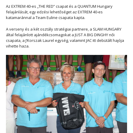
Az EXTREM 40-es „THE RED” csapat és a QUANTUM Hungary
felajánlását, egy edzési lehetőséget az EXTREM 40-es
katamaránnal a Team Euline csapata kapta.
A verseny és a két osztály stratégiai partnere, a SLAM HUNGARY
által felajánlott ajándékcsomagokat a JUST A BIG DINGHY női
csapata, a J’Korszak Laurel egység, valamint JAC itt debütált hajója
vihette haza.