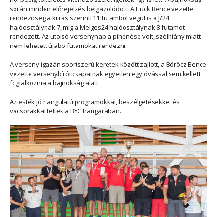
során minden előrejelzés beigazolódott. A Fluck Bence vezette
rendezőség a kiírás szerinti 11 futamból végül is a J/24
hajóosztálynak 7, míg a Melges24 hajóosztálynak 8 futamot
rendezett. Az utolsó versenynap a pihenésé volt, szélhiány miatt
nem lehetett újabb futamokat rendezni.
A verseny igazán sportszerű keretek között zajlott, a Böröcz Bence
vezette versenybírói csapatnak egyetlen egy óvással sem kellett
foglalkoznia a bajnokság alatt.
Az esték jó hangulatú programokkal, beszélgetésekkel és
vacsorákkal teltek a BYC hangárában.