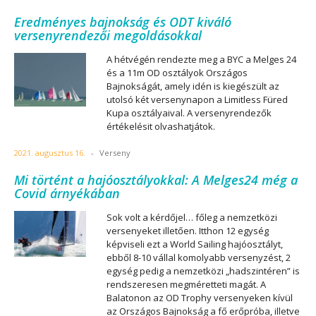
Eredményes bajnokság és ODT kiváló
versenyrendezői megoldásokkal
A hétvégén rendezte meg a BYC a Melges 24
és a 11m OD osztályok Országos
Bajnokságát, amely idén is kiegészült az
utolsó két versenynapon a Limitless Füred
Kupa osztályaival. A versenyrendezők
értékelésit olvashatjátok.
2021. augusztus 16.
-
Verseny
Mi történt a hajóosztályokkal: A Melges24 még a
Covid árnyékában
Sok volt a kérdőjel… főleg a nemzetközi
versenyeket illetően. Itthon 12 egység
képviseli ezt a World Sailing hajóosztályt,
ebből 8-10 vállal komolyabb versenyzést, 2
egység pedig a nemzetközi „hadszintéren” is
rendszeresen megméretteti magát. A
Balatonon az OD Trophy versenyeken kívül
az Országos Bajnokság a fő erőpróba, illetve