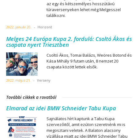
az egy és kétszemélyes hosszútávú
túraversenyeken lehet még Melgesszel
találkozni.
2022. január 20.
-
Horizont
Melges 24 Európa Kupa 2. forduló: Csoltó Ákos és
csapata nyert Triesztben
Csoltó Ákos, Tomai Balázs, Weöres Botond és
Kása Mihály 9 futam után, 8 nemzet 20
csapata között lettek elsők.
2022. május 21.
-
Verseny
További cikkek a rovatból
Elmarad az idei BMW Schneider Tabu Kupa
Sajnálatos hírt kaptunk a Tabu Kupa
szervezőitől, amit ezúton szeretnénk mi is
megosztani veletek. A Balaton alacsony
vízállása miatt az idei BMW Schneider Tabu