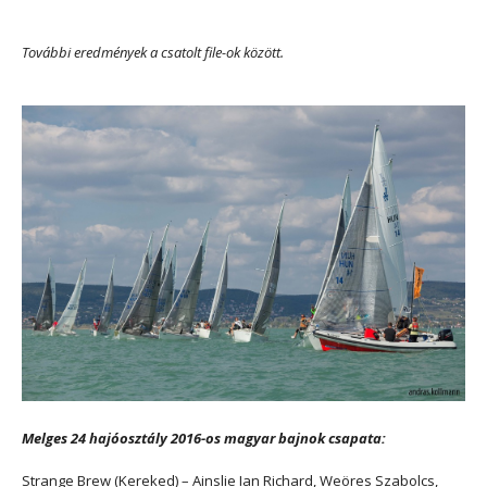
További eredmények a csatolt file-ok között.
Melges 24 hajóosztály 2016-os magyar bajnok csapata:
Strange Brew (Kereked) – Ainslie Ian Richard, Weöres Szabolcs,