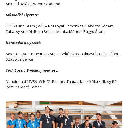
Sükösd Balázs, Weöres Botond
Második helyezett:
FGF Sailing Team (SVE) – Rozsnyai Domonkos, Bakóczy Róbert,
Takácsy Kristóf, Buza Bence, Munka Márton, Bagyó Áron (t)
Harmadik helyezett:
Seven – Five – Nine (DO VSE) – Csoltó Ákos, Büki Zsolt, Büki Gábor,
Szabolcs Bence
Tóth László Emlékdíj nyertese:
Nondiremai (SVSK, WIN-D): Pomucz Tamás, Kaszó Márk, Illésy Pál,
Pomucz Máté Tamás