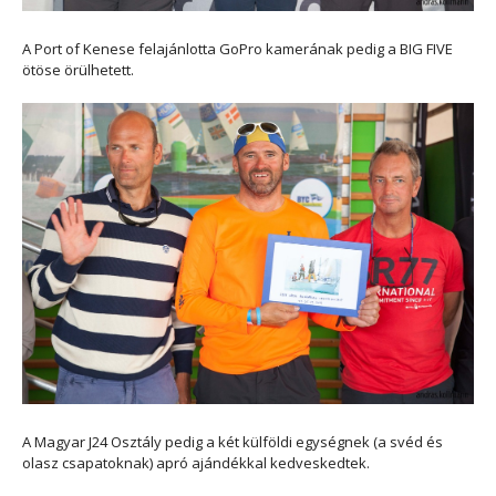
A Port of Kenese felajánlotta GoPro kamerának pedig a BIG FIVE
ötöse örülhetett.
A Magyar J24 Osztály pedig a két külföldi egységnek (a svéd és
olasz csapatoknak) apró ajándékkal kedveskedtek.