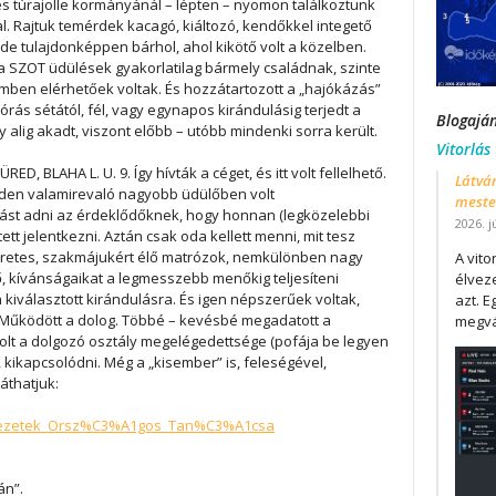
es túrajolle kormányánál – lépten – nyomon találkoztunk
l. Rajtuk temérdek kacagó, kiáltozó, kendőkkel integető
e tulajdonképpen bárhol, ahol kikötő volt a közelben.
 a SZOT üdülések gyakorlatilag bármely családnak, szinte
emben elérhetőek voltak. És hozzátartozott a „hajókázás”
órás sétától, fél, vagy egynapos kirándulásig terjedt a
Blogajá
ly alig akadt, viszont előbb – utóbb mindenki sorra került.
Vitorlás
BLAHA L. U. 9. Így hívták a céget, és itt volt fellelhető.
Látván
nden valamirevaló nagyobb üdülőben volt
mester
atást adni az érdeklődőknek, hogy honnan (legközelebbi
2026. j
ett jelentkezni. Aztán csak oda kellett menni, mit tesz
iismeretes, szakmájukért élő matrózok, nemkülönben nagy
A vit
ő, kívánságaikat a legmesszebb menőkig teljesíteni
élveze
 kiválasztott kirándulásra. És igen népszerűek voltak,
azt. E
 Működött a dolog. Többé – kevésbé megadatott a
megvá
volt a dolgozó osztály megelégedettsége (pofája be legyen
, kikapcsolódni. Még a „kisember” is, feleségével,
áthatjuk:
zervezetek_Orsz%C3%A1gos_Tan%C3%A1csa
án”.