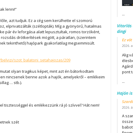
ak lenni!”
...
előle, azt tudjuk. Ez a cég sem kerülhette el szomorú
Vitorlás
, elprivatizálták (szétlopták). Míg a gyönyörű, hatalmas
dingi
e pár év leforgása alatt lepusztultak, romos torzóként,
 rozsdás drótkerítések mögött, a páratlan, (szerintem
Ez vót
nek tekinthető) hajópark gyakorlatilag megsemmisült.
2026. a
Alig v
/belvizi/szot_balatoni_setahajozas/209
élesb
Agárd
mutat olyan tragikus képet, mint azt én bátorkodtam
pont t
rűen nincsenek benne azok a hajók, amelyekről – emlékeim
...
illag … stb.).
Hajón is
Szard
l tisztességgel és emlékezzünk rá jó szívvel? Hát nem!
2026. áp
A szar
összet
etnek szét
babot
finom.