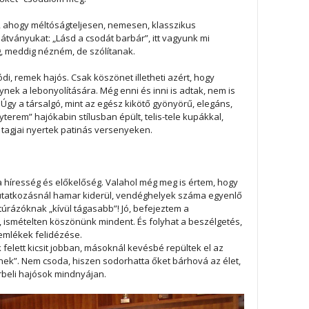
 ahogy méltóságteljesen, nemesen, klasszikus
tványukat: „Lásd a csodát barbár”, itt vagyunk mi
, meddig nézném, de szólítanak.
i, remek hajós. Csak köszönet illetheti azért, hogy
ek a lebonyolítására. Még enni és inni is adtak, nem is
 Úgy a társalgó, mint az egész kikötő gyönyörű, elegáns,
terem” hajókabin stílusban épült, telis-tele kupákkal,
 tagjai nyertek patinás versenyeken.
a híresség és előkelőség. Valahol még meg is értem, hogy
utatkozásnál hamar kiderül, vendéghelyek száma egyenlő
túrázóknak „kívül tágasabb”! Jó, befejeztem a
, ismételten köszönünk mindent. És folyhat a beszélgetés,
emlékek felidézése.
felett kicsit jobban, másoknál kevésbé repültek el az
ek”. Nem csoda, hiszen sodorhatta őket bárhová az élet,
érbeli hajósok mindnyájan.