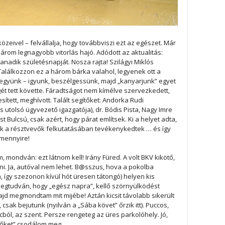
özeivel – felvállalja, hogy továbbviszi ezt az egészet. Már
rom legnagyobb vitorlás hajó. Adódott az aktualitás:
adik születésnapját. Nosza rajta! Szilágyi Miklós
alálkozzon ez a három bárka valahol, legyenek ott a
 együnk – igyunk, beszélgessünk, majd „kanyarjunk” egyet
gét tett követte. Fáradtságot nem kímélve szervezkedett,
esített, meghívott. Talált segítőket: Andorka Rudi
 utolsó ügyvezető igazgatója), dr. Bódis Pista, Nagy Imre
t Bulcsú, csak azért, hogy párat említsek. Ki a helyet adta,
akik a résztvevők felkutatásában tevékenykedtek … és így
 mennyire!
mondván: ezt látnom kell! Irány Füred. A volt BKV kikötő,
tni. Ja, autóval nem lehet. B@sszus, hova a pokolba
 így szezonon kívül hót üresen tátongó) helyen kis
Megtudván, hogy „egész napra”, kellő szörnyülködést
ajd megmondtam mit mijébe! Aztán kicsit távolabb sikerült
csak bejutunk (nyilván a „Sába követ” őrzik itt). Puccos,
cból, az szent. Persze rengeteg az üres parkolóhely. Jó,
nőket” csodálom meg.