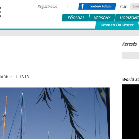
Regisztráció
vagy
FŐOLDAL
VERSENY
HORIZONT
Women On Water
Keresés
október 11. 18:13
World Sa