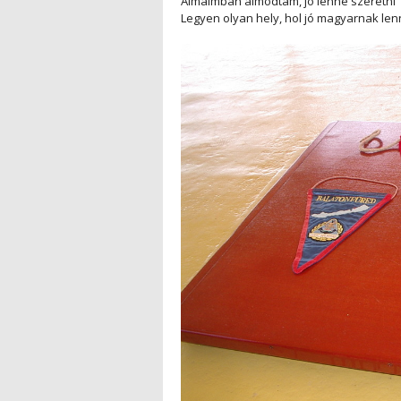
Álmaimban álmodtam, jó lenne szeretni
Legyen olyan hely, hol jó magyarnak lenn