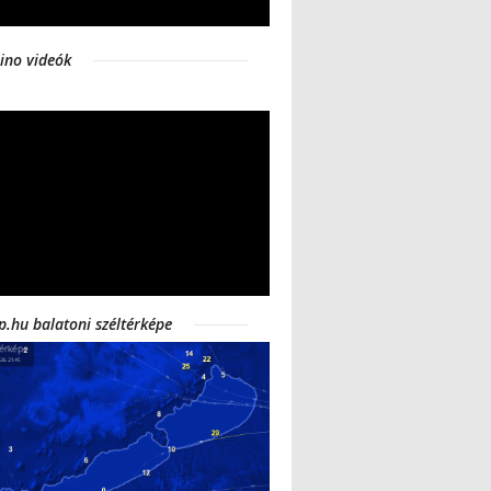
ino videók
p.hu balatoni széltérképe