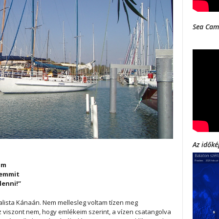
Sea Cam
Az időké
ám
semmit
lenni!”
ialista Kánaán. Nem mellesleg voltam tízen meg
 viszont nem, hogy emlékeim szerint, a vízen csatangolva