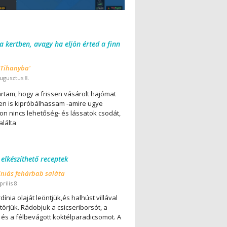
 a kertben, avagy ha eljön érted a finn
 Tihanyba'
ugusztus 8.
ártam, hogy a frissen vásárolt hajómat
en is kipróbálhassam -amire ugye
on nincs lehetőség- és lássatok csodát,
alálta
 elkészíthető receptek
íniás fehárbab saláta
rilis 8.
dínia olaját leöntjük,és halhúst villával
örjük. Rádobjuk a csicseriborsót, a
 és a félbevágott koktélparadicsomot. A
..