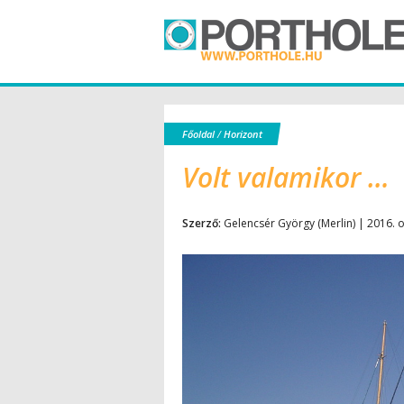
Főoldal
/
Horizont
Volt valamikor …
Szerző:
Gelencsér György (Merlin) | 2016. 