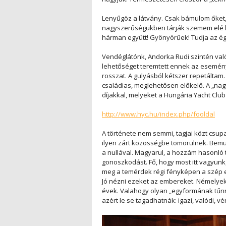
Lenyűgöz a látvány. Csak bámulom őket,
nagyszerűségükben tárják szemem elé lá
hárman együtt! Gyönyörűek! Tudja az ég
Vendéglátónk, Andorka Rudi szintén valód
lehetőséget teremtett ennek az eseményn
rosszat. A gulyásból kétszer repetáltam.
családias, meglehetősen előkelő. A „nagy
díjakkal, melyeket a Hungária Yacht Club
http://www.hyc.hu/index.php/fooldal
A története nem semmi, tagjai közt csup
ilyen zárt közösségbe tömörülnek. Bem
a nullával. Magyarul, a hozzám hasonló 
gonoszkodást. Fő, hogy most itt vagyunk
meg a temérdek régi fényképen a szép 
Jó nézni ezeket az embereket. Némelyek 
évek. Valahogy olyan „egyformának tűnn
azért le se tagadhatnák: igazi, valódi, v