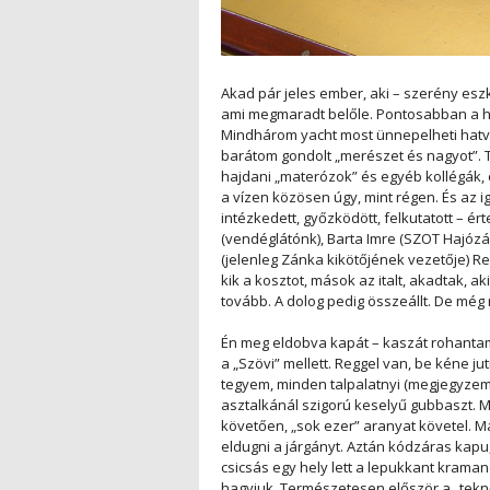
Akad pár jeles ember, aki – szerény eszk
ami megmaradt belőle. Pontosabban a há
Mindhárom yacht most ünnepelheti hatvan
barátom gondolt „merészet és nagyot”. T
hajdani „materózok” és egyéb kollégák,
a vízen közösen úgy, mint régen. És az i
intézkedett, győzködött, felkutatott – ért
(vendéglátónk), Barta Imre (SZOT Hajózás
(jelenleg Zánka kikötőjének vezetője) Res
kik a kosztot, mások az italt, akadtak, 
tovább. A dolog pedig összeállt. De még
Én meg eldobva kapát – kaszát rohantam, 
a „Szövi” mellett. Reggel van, be kéne ju
tegyem, minden talpalatnyi (megjegyzem,
asztalkánál szigorú keselyű gubbaszt. 
követően, „sok ezer” aranyat követel. M
eldugni a járgányt. Aztán kódzáras kapu, 
csicsás egy hely lett a lepukkant kraman
hagyjuk. Természetesen először a „tek