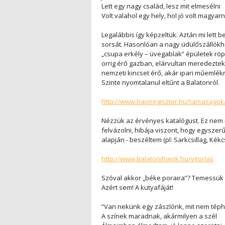
Lett egy nagy család, lesz mit elmesélni
Volt valahol egy hely, hol jó volt magyarn
Legalábbis így képzeltük. Aztán mi lett b
sorsát. Hasonlóan a nagy üdülőszállókhoz
„csupa erkély – üvegablak” épületek röpk
orrig érő gazban, elárvultan meredeztek
nemzeti kincset érő, akár ipari műemlék
Szinte nyomtalanul eltűnt a Balatonról.
http://www.hajoregiszter.hu/tarsasagok
Nézzük az érvényes katalógust. Ez nem 
felvázolni, hibája viszont, hogy egysze
alapján - beszéltem (pl: Sarkcsillag, Kékcs
http://www.balatonihajok.hu/vitorlas
Szóval akkor „béke poraira”? Temessük e
Azért sem! A kutyafáját!
“Van nekünk egy zászlónk, mit nem téph
A színek maradnak, akármilyen a szél