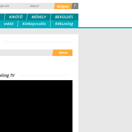
?
KIKÖTŐ
MŰHELY
BEKÜLDÉS
videó
Körkapcsolás
Kékszalag
iling TV