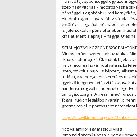
– az idő tájt éppenséggel egy tizennégy
szép nagy vitorlás – motoros vashajókka
népséggel. Leginkább Füred környékén, d
Akadtak ugyanis nyaralók. A vállalati és
évről évre, legalább hét napos terjedel
is. Jelentéktelen pénz ellenében, másfél 
kínálat. Ment is apraja – nagyja. Üres he
SÉTAHAJÓZÁSI KÖZPONT 8230 BALATONFÜRED, 
Mintaszerűen szervezték az utakat. Mi
„kapcsolattartójuk”. Ők tudtak tájékozt
hely) mikor és hová indul valami. És lehet
Isten, ott volt a hajó. És képzett, lelk
tudású, a vendégeket szerető és tisztel
igyekvő idegenvezetők vitték utasaikat a
mindenki meg volt mindennel elégedve.
támogatottság is. A „rezsimnek” fontos 
fogva), tudjon legalább nyaralni, pihenni
gyermekeivel. A pontos történetet alant l
https://hu.wikipedia.org/wiki/Szaks
“Jött valamikor egy másik új világ
Jött a zöld szemű Rózsa, s “jött a Kormor