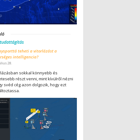
nló
 tudattágítás
ysporttá teheti a vitorlázást a
séges intelligencia?
úlius 28.
orlázásban sokkal könnyebb és
tesebb részt venni, mint kívülről nézni
gy svéd cég azon dolgozik, hogy ezt
ltoztassa.