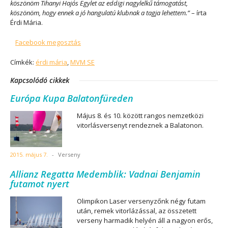
köszönöm Tihanyi Hajós Egylet az eddigi nagylelkű támogatást,
köszönöm, hogy ennek a jó hangulatú klubnak a tagja lehettem.”
– írta
Érdi Mária.
Facebook megosztás
Címkék:
érdi mária
,
MVM SE
Kapcsolódó cikkek
Európa Kupa Balatonfüreden
Május 8. és 10. között rangos nemzetközi
vitorlásversenyt rendeznek a Balatonon.
2015. május 7.
-
Verseny
Allianz Regatta Medemblik: Vadnai Benjamin
futamot nyert
Olimpikon Laser versenyzőnk négy futam
után, remek vitorlázással, az összetett
verseny harmadik helyén áll a nagyon erős,