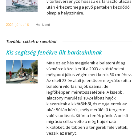
vitorlásversenyző hosszú és fárasztó utazás
után érkezett meg a jövő pénteken kezdődő
olimpia helyszínére.
2021. július 16.
-
Horizont
További cikkek a rovatból
Kis segítség fenékre ült barátainknak
Mire ez az írás megjelenik a balatoni átlag
vízmérce közel kerül a 2003-as történelmi
mélypont július végén mért kerek 50 cm-éhez.
Az eltelt 23 év alatt jelentősen megváltozott a
balatoni vitorlás hajók száma, de
legfőképpen méretösszetétele. A kisebb,
alacsony merülésű 18-24 lábas hajók
kiszorultak a kikötőkből, és megjelentek az
akár 50 láb körüli, mély merülésű tengerre
való vitorlások. Kitört a fenék pánik. A belső
migráció célba vette a még hajózható
kikötőket, de többen a tengerek felé vették,
veszik az irányt.