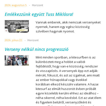
2026. augusztus 5.
-
Horizont
Emlékezzünk együtt Tuss Miklósra!
Vannak emberek, akik nemcsak versenyeket
nyernek, hanem egy egész közösség
szívében hagynak nyomot.
2026. július 22.
-
Horizont
Verseny nélkül nincs progresszió
Mint minden sportban, a kitesurfben is az
különbözteti meg a hobbit a valódi
fejlődéstől, hogy van-e közösség, rendszer
és visszajelzés. A versenyek épp ezt adják:
mércét, fókuszt, és azt az izgalmat, ami miatt
az ember hónapokkal vagy évekkel
korábban elkezd készülni valamire. A hazai
kitesurf az elmúlt huszonöt évben próbált
egyre közelebb kerülni ehhez az ideálhoz –
néha sikerrel, néha kevésbé. Ezt az utat élem
és figyelem belülről, versenyzőként és