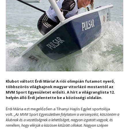
Klubot váltott Érdi Mária! A riói olimpián futamot nyerő,
többszörös világbajnok magyar vitorlázó mostantól az
MVM Sport Egyesületet erősíti. A hírt a világranglista 12.
helyén álló Érdi jelentette be a közösségi oldalán.
Érdi Mária ezt megelőzően a Tihanyi Hajós Egylet sportolója
volt.
„Az MVM Sport Egyesületben folytatom a versenyzést, köszönöm a
klubnak és a vezetőségnek a lehetőséget, nagyon izgatott vagyok, és
remélem, hogy elérjük a közösen kitűzött célokat. Nagyon szépen