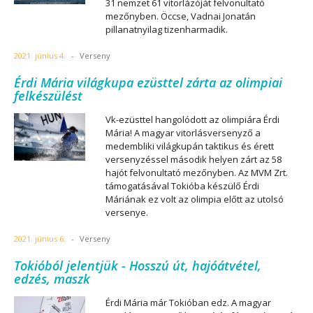
31 nemzet 61 vitorlázóját felvonultató
mezőnyben. Öccse, Vadnai Jonatán
pillanatnyilag tizenharmadik.
2021. június 4.
-
Verseny
Érdi Mária világkupa ezüsttel zárta az olimpiai
felkészülést
Vk-ezüsttel hangolódott az olimpiára Érdi
Mária! A magyar vitorlásversenyző a
medembliki világkupán taktikus és érett
versenyzéssel második helyen zárt az 58
hajót felvonultató mezőnyben. Az MVM Zrt.
támogatásával Tokióba készülő Érdi
Máriának ez volt az olimpia előtt az utolsó
versenye.
2021. június 6.
-
Verseny
Tokióból jelentjük - Hosszú út, hajóátvétel,
edzés, maszk
Érdi Mária már Tokióban edz. A magyar