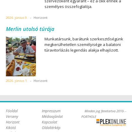
szervezőként egyaránt – ez a cikk ennek a
személyes összefoglalója.
2026. június 9.
-
Horizont
Merlin utolsó túrája
Munkatársunk, barátunk szerkesztőségünk
megkerülhetetlen személyisége a balatoni
túravitorlázás legendás alakja elhajózott.
2026. június 1.
-
Horizont
Főoldal
Impresszum
Minden jog fenntartva 2010- -
Verseny
Médiaajánlat
PORTHOLE
Horizont
Kapcsolat
Online Kft. -
Kikötő
Oldaltérkép