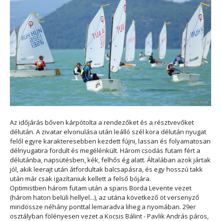
Az időjárás bőven kárpótolta a rendezőket és a résztvevőket
délután. A zivatar elvonulása után leálló szél kora délután nyugat
felől egyre karakteresebben kezdett fújni, lassan és folyamatosan
délnyugatira fordult és megélénkült. Három csodás futam fért a
délutánba, napsütésben, kék, felhős ég alatt. Általában azok jártak
jól, akik leerajt után átfordultak balcsapásra, és egy hosszú takk
után már csak igazítaniuk kellett a felső bójára.
Optimistben három futam után a sparis Borda Levente vezet
(három haton belüli hellyel...), az utána következő öt versenyző
mindössze néhány ponttal lemaradva liheg a nyomában. 29er
osztályban fölényesen vezet a Kocsis Bálint - Pavlik András páros,