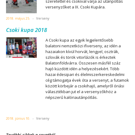
szeretettel és csokival várja az utánpótlás
versenyzőket a IX. Csoki Kupára.
2018. május 25.
-
Verseny
Csoki kupa 2018
A Csoki kupa az egyik legjelentősebb
balatoni nemzetközi ifiverseny, az idén a
hazaiakon kívül horvát, lengyel, osztrák,
szlovák és török vitorlázók is érkeztek
Balatonföldvárra. Összesen másfél száz
hajó küzdött idén a helyezésekért. Több
hazai édesipari és élelmiszerkereskedelmi
cég támogatja évek óta a versenyt, a futamok
között körbejár a csokihajó, amelyről óriási
választékban jut el a versenyzőkhöz a
népszerű kalóriautánpótlás.
2018. június 10.
-
Verseny
További cikkek a rovatból