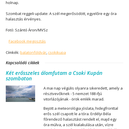
holnap.
Szombat reggeli update:
A szél megerősödött, egyelőre egy óra
halasztás érvényes.
Fotó: Szántó Áron/MVSz
Facebook megosztás
Címkék:
balatonföldvár
,
csokikupa
Kapcsolódó cikkek
Két erősszeles álomfutam a Csoki Kupán
szombaton
A mai nap végülis olyanra sikeredett, amely a
résztvevőknek - 5 nemzet 188 ifjú
vitorlázójának - örök emlék marad.
Bejött a meteorológia jóslata, hidegfronttal
erős szél csapott le a tóra. Erdélyi Béla
főrendező halasztást rendelt el, majd egy
óra múlva, a szél kialakulása után, vízre