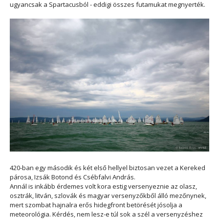
ugyancsak a Spartacusból - eddigi összes futamukat megnyerték.
420-ban egy második és két első hellyel biztosan vezet a Kereked
párosa, Izsák Botond és Csébfalvi András.
Annál is inkább érdemes volt kora estig versenyeznie az olasz,
osztrák, litván, szlovák és magyar versenyzőkből álló mezőnynek,
mert szombat hajnalra erős hidegfront betörését jósolja a
meteorológia. Kérdés, nem lesz-e túl sok a szél a versenyzéshez