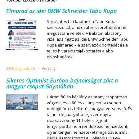
Elmarad az idei BMW Schneider Tabu Kupa
Sajnálatos hírt kaptunk a Tabu Kupa
szervezőitől, amit ezúton szeretnénk mi is
megosztani veletek. A Balaton alacsony
vízállása miatt az idei BMW Schneider Tabu
Kupa elmarad – a szervezők döntését és a
teljes hivatalos tájékoztatást alább
olvashatjátok:
2026. augusztus 6.
-
Verseny
Sikeres Optimist Európa-bajnokságot zárt a
magyar csapat Gdyniában
Három fiú és két lány az arany csoportban
végzett, és a fiú és a lány ezüst csoport
dobogójára is felkerült magyar versenyző. És
talán a legnagyobb fegyvertény: a
csapatverseny 11. helye, legjobb
tengerparttal nem rendelkező nemzetként,
olyan tengeri nemzeteket megelőzve, mint
például Horvátország, Hollandia, Nagy-