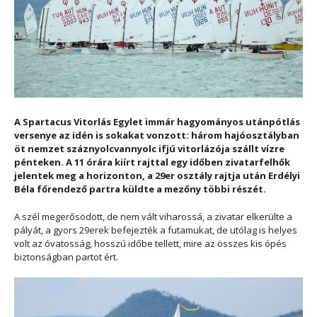
A Spartacus Vitorlás Egylet immár hagyományos utánpótlás
versenye az idén is sokakat vonzott: három hajóosztályban
öt nemzet száznyolcvannyolc ifjú vitorlázója szállt vízre
pénteken. A 11 órára kiírt rajttal egy időben zivatarfelhők
jelentek meg a horizonton, a 29er osztály rajtja után Erdélyi
Béla főrendező partra küldte a mezőny többi részét.
A szél megerősödött, de nem vált viharossá, a zivatar elkerülte a
pályát, a gyors 29erek befejezték a futamukat, de utólag is helyes
volt az óvatosság, hosszú időbe tellett, mire az összes kis ópés
biztonságban partot ért.