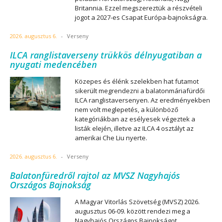
Britannia. Ezzel megszereztük a részvételi
jogot a 2027-es Csapat Európa-bajnokságra.
2026. augusztus 6.
-
Verseny
ILCA ranglistaverseny trükkös délnyugatiban a
nyugati medencében
Közepes és élénk szelekben hat futamot
sikerült megrendezni a balatonmáriafürdői
ILCA ranglistaversenyen. Az eredményekben
nem volt meglepetés, a különböző
kategóriákban az esélyesek végeztek a
listák elején, illetve az ILCA 4 osztályt az
amerikai Che Liu nyerte.
2026. augusztus 6.
-
Verseny
Balatonfüredről rajtol az MVSZ Nagyhajós
Országos Bajnokság
A Magyar Vitorlás Szövetség (MVSZ) 2026.
augusztus 06-09. között rendezi meg a
Nagyhajós Országos Bajnokságot