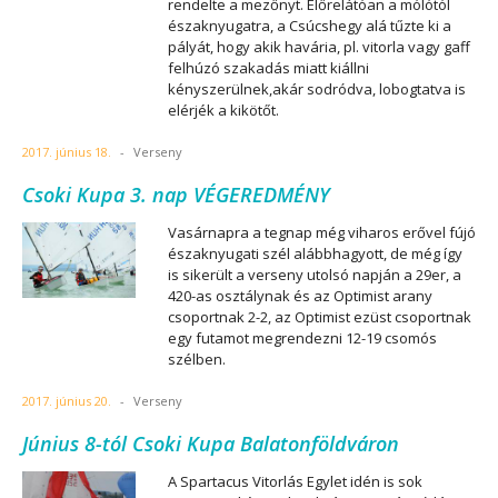
rendelte a mezőnyt. Előrelátóan a mólótól
északnyugatra, a Csúcshegy alá tűzte ki a
pályát, hogy akik havária, pl. vitorla vagy gaff
felhúzó szakadás miatt kiállni
kényszerülnek,akár sodródva, lobogtatva is
elérjék a kikötőt.
2017. június 18.
-
Verseny
Csoki Kupa 3. nap VÉGEREDMÉNY
Vasárnapra a tegnap még viharos erővel fújó
északnyugati szél alábbhagyott, de még így
is sikerült a verseny utolsó napján a 29er, a
420-as osztálynak és az Optimist arany
csoportnak 2-2, az Optimist ezüst csoportnak
egy futamot megrendezni 12-19 csomós
szélben.
2017. június 20.
-
Verseny
Június 8-tól Csoki Kupa Balatonföldváron
A Spartacus Vitorlás Egylet idén is sok