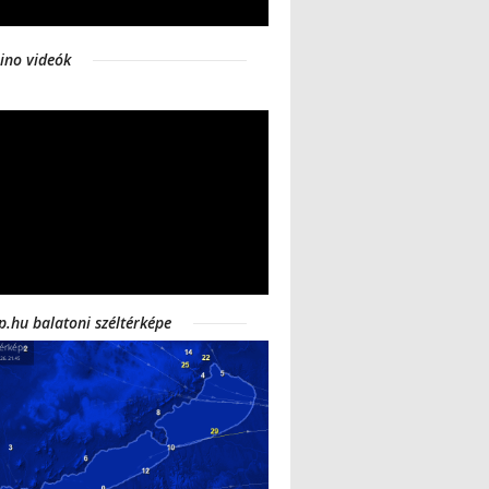
ino videók
p.hu balatoni széltérképe