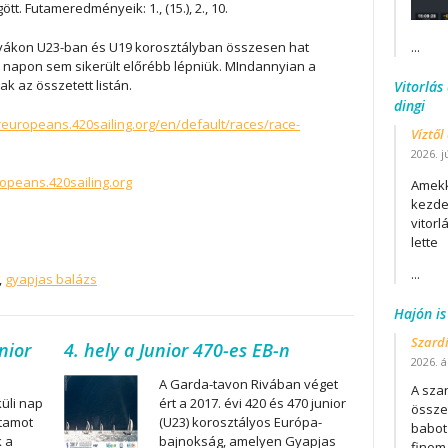
ött. Futameredményeik: 1., (15.), 2., 10.
ályákon U23-ban és U19 korosztályban összesen hat
...
napon sem sikerült előrébb lépniük. MIndannyian a
 az összetett listán.
Vitorlás
dingi
oreuropeans.420sailing.org/en/default/races/race-
Víztől
2026. j
ropeans.420sailing.org
Amekk
kezdet
vitor
lette
...
,
gyapjas balázs
Hajón is
Szard
nior
4. hely a Junior 470-es EB-n
2026. áp
A Garda-tavon Rivában véget
A szar
küli nap
ért a 2017. évi 420 és 470 junior
összet
tamot
(U23) korosztályos Európa-
babot
k a
bajnokság, amelyen Gyapjas
finom.