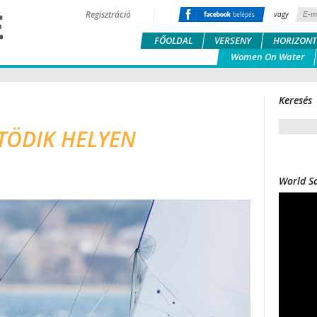
Regisztráció
vagy
FŐOLDAL
VERSENY
HORIZONT
Women On Water
Keresés
ÖTÖDIK HELYEN
World Sa