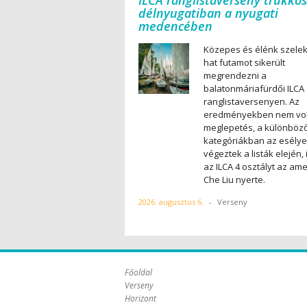
ILCA ranglistaverseny trükkös
délnyugatiban a nyugati
medencében
Közepes és élénk szele
hat futamot sikerült
megrendezni a
balatonmáriafürdői ILCA
ranglistaversenyen. Az
eredményekben nem vol
meglepetés, a különböz
kategóriákban az esély
végeztek a listák elején, 
az ILCA 4 osztályt az ame
Che Liu nyerte.
2026. augusztus 6.
-
Verseny
Főoldal
Verseny
Horizont