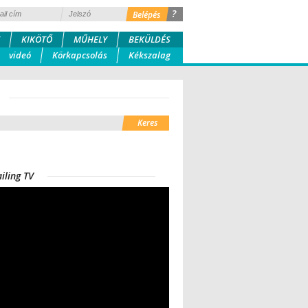
?
KIKÖTŐ
MŰHELY
BEKÜLDÉS
videó
Körkapcsolás
Kékszalag
iling TV