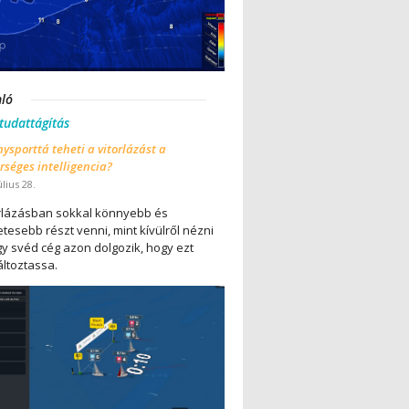
nló
 tudattágítás
ysporttá teheti a vitorlázást a
séges intelligencia?
úlius 28.
orlázásban sokkal könnyebb és
tesebb részt venni, mint kívülről nézni
gy svéd cég azon dolgozik, hogy ezt
ltoztassa.