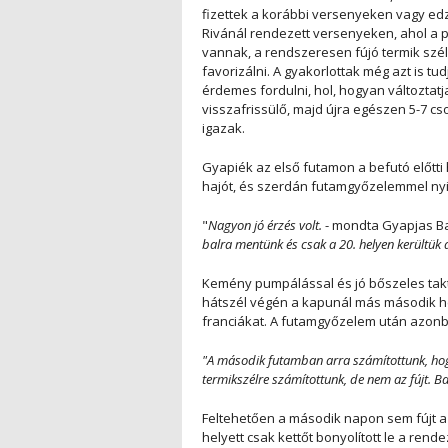
fizettek a korábbi versenyeken vagy ed
Rivánál rendezett versenyeken, ahol a p
vannak, a rendszeresen fújó termik szé
favorizálni. A gyakorlottak még azt is tu
érdemes fordulni, hol, hogyan változtat
visszafrissülő, majd újra egészen 5-7 
igazak.
Gyapiék az első futamon a befutó előtti
hajót, és szerdán futamgyőzelemmel ny
"
Nagyon jó érzés volt.
- mondta Gyapjas Ba
balra mentünk és csak a 20. helyen kerültük a
Kemény pumpálással és jó bőszeles takt
hátszél végén a kapunál más második he
franciákat. A futamgyőzelem után azonban
"A második futamban arra számítottunk, hogy 
termikszélre számítottunk, de nem az fújt. Balr
Feltehetően a második napon sem fújt a
helyett csak kettőt bonyolított le a ren