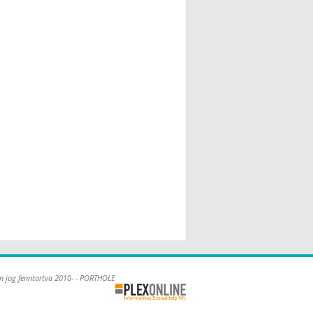
n jog fenntartva 2010- - PORTHOLE
Online Kft. -