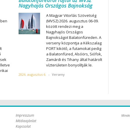
Balatonfüredről rajtol az MVSZ
Nagyhajós Országos Bajnokság
A Magyar Vitorlás Szövetség
kben
(MVSZ) 2026. augusztus 06-09.
között rendezi meg a
Nagyhajós Országos
Bajnokságot Balatonfüreden. A
verseny központja a Kékszalag
t
PORT kikötő, a futamokat pedig
ő
a Balatonfüred, Alsóörs, Siófok,
esek
Zamárdi és Tihany által határolt
illetve
vízterületen bonyolítják le.
rikai
2026. augusztus 6.
-
Verseny
Impresszum
Minde
Médiaajánlat
Kapcsolat