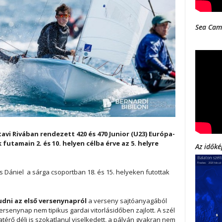
Sea Cam
avi Rivában rendezett 420 és 470 Junior (U23) Európa-
tamain 2. és 10. helyen célba érve az 5. helyre
Az időké
s Dániel a sárga csoportban 18. és 15. helyeken futottak
dni az első versenynapról
a verseny sajtóanyagából
versenynap nem tipikus gardai vitorlásidőben zajlott. A szél
szatérő déli is szokatlanul viselkedett, a pályán gyakran nem