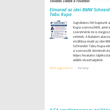
További cikkek a rovatból
Elmarad az idei BMW Schneid
Tabu Kupa
Sajnálatos hírt kaptunk 
Kupa szervezőitől, amit 
szeretnénk mi is megosz
veletek. A Balaton alacs
vízállása miatt az idei 
Schneider Tabu Kupa el
a szervezők döntését és
teljes hivatalos tájékozt
alább olvashatjátok:
2026. augusztus 6.
-
Verseny