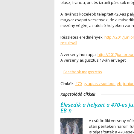
olasz, francia, brit és izraeli párosok mög
A Rivához közelebb telepített 420-as p
magyar csapat versenyez, de a második 
mezőny végén, az utolsó helyeken vannak
Részletes eredmények:
http://2017juni
resultsall
A verseny honlapja:
http://2017junioreu
A verseny augusztus 13-án ér véget.
Facebook megosztás
Címkék:
470
,
gyapjas zsombor
,
eb
,
junior
Kapcsolódó cikkek
Élesedik a helyzet a 470-es Ju
EB-n
A csütörtöki verseny nél
után pénteken három fu
is teljesítettek a 470-ese