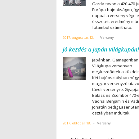
Garda-tavon a 420-470 Ju
Európa-bajnokságon, így
nappal a verseny vége el
összetett eredmény már
futamból számítható.
2017. augusztus 12.
-
Verseny
Jó kezdés a japán világkupán!
Japánban, Gamagoriban
Világkupa versenyen
megkezdődtek a küzdel
Két hajóosztályban négy
magyar versenyző utazot
távoli versenyre. Gyapja
Balázs és Zsombor 470-
Vadnai Benjamin és Vad
Jonatán pedig Laser Sta
osztályban indultak.
2017. október 18.
-
Verseny