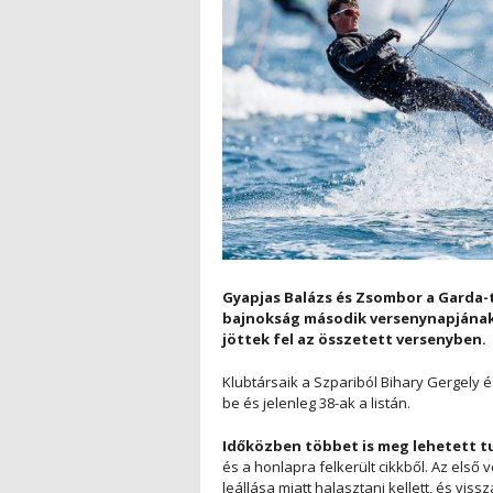
Gyapjas Balázs és Zsombor
a Garda-t
bajnokság második versenynapjának fu
jöttek fel az összetett versenyben.
Klubtársaik a Szpariból Bihary Gergely é
be és jelenleg 38-ak a listán.
Időközben többet is meg lehetett tu
és a honlapra felkerült cikkből. Az első 
leállása miatt halasztani kellett, és vis