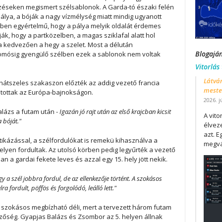
zéseken megismert szélsablonok. A Garda-tó északi felén
álya, a bóják a nagy vízmélység miatt mindig ugyanott
lben egyértelmű, hogy a pálya melyik oldalát érdemes
dják, hogy a partközelben, a magas sziklafal alatt hol
ja kedvezően a hegy a szelet. Most a délután
Blogajá
csomósig gyengülő szélben ezek a sablonok nem voltak
Vitorlás
Látván
 hátszeles szakaszon előzték az addig vezető francia
mester
itottak az Európa-bajnokságon.
2026. j
lázs a futam után -
Igazán jó rajt után az első krajcban kicsit
A vit
 bóját."
élveze
azt. E
ikázással, a szélfordulókat is remekü kihasználva a
megvá
lyen fordultak. Az utolsó körben pedig legyűrték a vezető
 a gardai fekete leves és azzal egy 15. hely jött nekik.
a szél jobbra fordul, de az ellenkezője történt. A szokásos
a fordult, pöffös és forgolódó, leálló lett."
 szokásos megbízható déli, mert a tervezett három futam
dezőség. Gyapjas Balázs és Zsombor az 5. helyen állnak