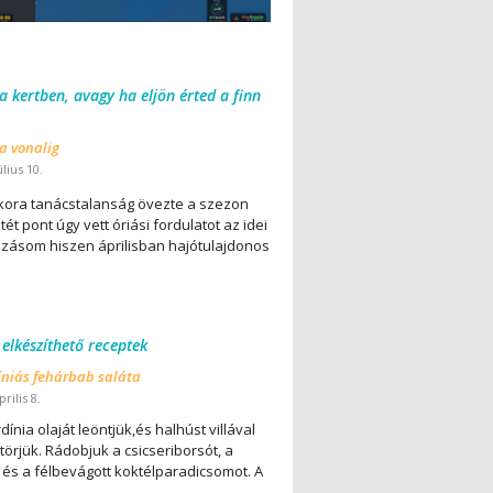
 a kertben, avagy ha eljön érted a finn
 a vonalig
úlius 10.
ora tanácstalanság övezte a szezon
ét pont úgy vett óriási fordulatot az idei
lázásom hiszen áprilisban hajótulajdonos
 elkészíthető receptek
íniás fehárbab saláta
rilis 8.
dínia olaját leöntjük,és halhúst villával
örjük. Rádobjuk a csicseriborsót, a
 és a félbevágott koktélparadicsomot. A
..