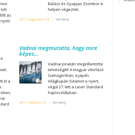
nior
Balázs és Gyapjas Zsombor 4.
 két
helyen végeztek.
őtt az
2017. augusztus 14.
-
Verseny
 nyolc
Vadnai megmutatta, hogy mire
képes…
 a
Vadnai Jonatán megvillantotta
mek.
tehetségét! A magyar vitorlázó
Gamagoriban, a japán
t el a
Világkupán futamot is nyert,
s
végül 27. lett a Laser Standard
esben,
hajóosztályban.
nai
2017. október 24.
-
Verseny
ndard