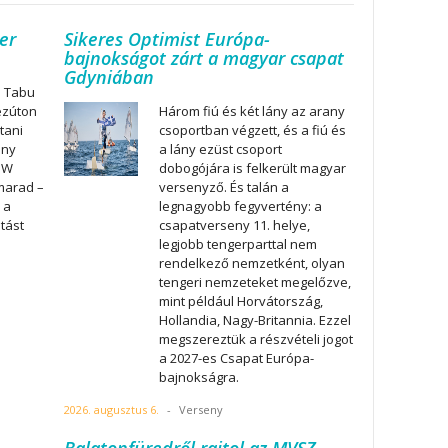
er
Sikeres Optimist Európa-
bajnokságot zárt a magyar csapat
Gdyniában
a Tabu
ezúton
Három fiú és két lány az arany
tani
csoportban végzett, és a fiú és
ony
a lány ezüst csoport
BMW
dobogójára is felkerült magyar
marad –
versenyző. És talán a
 a
legnagyobb fegyvertény: a
atást
csapatverseny 11. helye,
legjobb tengerparttal nem
rendelkező nemzetként, olyan
tengeri nemzeteket megelőzve,
mint például Horvátország,
Hollandia, Nagy-Britannia. Ezzel
megszereztük a részvételi jogot
a 2027-es Csapat Európa-
bajnokságra.
2026. augusztus 6.
-
Verseny