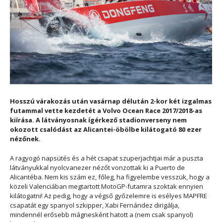
Hosszú várakozás után vasárnap délután 2-kor két izgalmas
futammal vette kezdetét a Volvo Ocean Race 2017/2018-as
kiírása. A látványosnak ígérkező stadionverseny nem
okozott csalódást az Alicantei-öbölbe kilátogató 80 ezer
nézőnek.
A ragyogó napsütés és a hét csapat szuperjachtjai már a puszta
látványukkal nyolcvanezer nézőt vonzottak ki a Puerto de
Alicantéba. Nem kis szám ez, főleg, ha figyelembe vesszük, hogy a
közeli Valenciában megtartott MotoGP-futamra szoktak ennyien
kilátogatni! Az pedig, hogy a végső győzelemre is esélyes MAPFRE
csapatát egy spanyol szkipper, Xabi Fernández dirigálja,
mindennél erősebb mágnesként hatott a (nem csak spanyol)