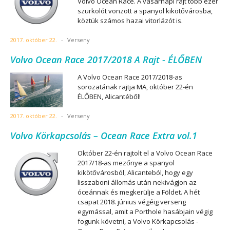
Volvo Ocean Race. A vasárnapi rajt több ezer
szurkolót vonzott a spanyol kikötővárosba,
köztük számos hazai vitorlázót is.
2017. október 22.
-
Verseny
Volvo Ocean Race 2017/2018 A Rajt - ÉLŐBEN
A Volvo Ocean Race 2017/2018-as
sorozatának rajtja MA, október 22-én
ÉLŐBEN, Alicantéből!
2017. október 22.
-
Verseny
Volvo Körkapcsolás – Ocean Race Extra vol.1
Október 22-én rajtolt el a Volvo Ocean Race
2017/18-as mezőnye a spanyol
kikötővárosból, Alicanteból, hogy egy
lisszaboni állomás után nekivágjon az
óceánnak és megkerülje a Földet. A hét
csapat 2018. június végéig verseng
egymással, amit a Porthole hasábjain végig
fogunk követni, a Volvo Körkapcsolás -