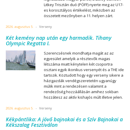
Litkey Trisztán duó (PÖFF) nyerte meg az U17-
es korosztályos értékelést, miközben az
összetett mezőnyben a 11. helyen zárt.
2026. augusztus 5.
-
Verseny
Két kemény nap után egy harmadik. Tihany
Olympic Regatta I.
Szerencsésnek mondhatja magát az az
egyesület amelyik a résztevők magas
létszáma miatt kénytelen két csoportra
osztani egyik ikonikus versenyét és a THE ide
tartozik. Köztudott hogy egy verseny sikere a
házigazdák vendégszeretetén ugyanúgy
múlik mint a rendezésen valamint a
rendezőség hozzáállásán amihez sokban
hozzátesz az aktív kishajós múlt illetve jelen.
2026. augusztus 5.
-
Verseny
Kékpántlika: A jövő bajnokai és a Szív Bajnokai a
Kékszalag Fesztiválon