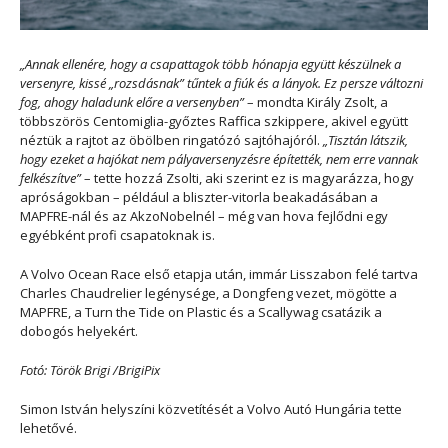
„Annak ellenére, hogy a csapattagok több hónapja együtt készülnek a
versenyre, kissé „rozsdásnak” tűntek a fiúk és a lányok. Ez persze változni
fog, ahogy haladunk előre a versenyben”
– mondta Király Zsolt, a
többszörös Centomiglia-győztes Raffica szkippere, akivel együtt
néztük a rajtot az öbölben ringatózó sajtóhajóról.
„Tisztán látszik,
hogy ezeket a hajókat nem pályaversenyzésre építették, nem erre vannak
felkészítve”
– tette hozzá Zsolti, aki szerint ez is magyarázza, hogy
apróságokban – például a bliszter-vitorla beakadásában a
MAPFRE-nál és az AkzoNobelnél – még van hova fejlődni egy
egyébként profi csapatoknak is.
A Volvo Ocean Race első etapja után, immár Lisszabon felé tartva
Charles Chaudrelier legénysége, a Dongfeng vezet, mögötte a
MAPFRE, a Turn the Tide on Plastic és a Scallywag csatázik a
dobogós helyekért.
Fotó: Török Brigi /BrigiPix
Simon István helyszíni közvetítését a Volvo Autó Hungária tette
lehetővé.