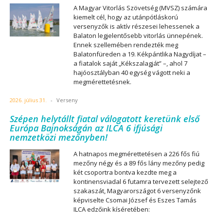
A Magyar Vitorlás Szövetség (MVSZ) számára
kiemelt cél, hogy az utánpótláskorú
versenyzők is aktív részesei lehessenek a
Balaton legjelentősebb vitorlás ünnepének.
Ennek szellemében rendezték meg
Balatonfüreden a 19. Kékpántlika Nagydíjat –
a fiatalok saját „Kékszalagját” –, ahol 7
hajóosztályban 40 egység vágott neki a
megmérettetésnek.
2026. július 31.
-
Verseny
Szépen helytállt fiatal válogatott keretünk első
Európa Bajnokságán az ILCA 6 ifjúsági
nemzetközi mezőnyben!
A hatnapos megmérettetésen a 226 fős fiú
mezőny négy és a 89 fős lány mezőny pedig
két csoportra bontva kezdte meg a
kontinensviadal 6 futamra tervezett selejtező
szakaszát, Magyarországot 6 versenyzőnk
képviselte Csomai József és Eszes Tamás
ILCA edzőink kíséretében: