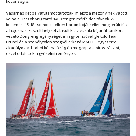
közönségre.
Vasárnap két pályafutamot tartottak, mielőtt a mezőny nekivágott
volna a Lisszabonig tartó 1450 tengeri mérföldes távnak. A
kellemes, 15-18 csomós szélben három bóját kellett megkerülniük
a hajóknak. Feszült helyzet alakult ki az északi bójánál, amikor a
vezető Dongfeng legénységét a nagy tempóval gleitoló Team
Brunel és a szabálytalan szögből érkező MAPFRE egyszerre
akadályozta. Utóbbi két hajó rögtön megkapta a piros zászlót,
ezzel odalettek a győzelmi reményeik.