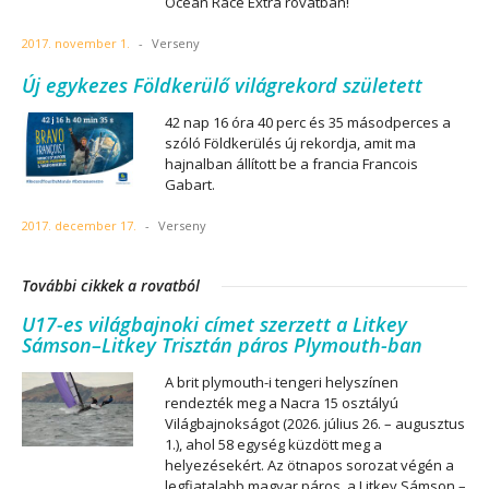
Ocean Race Extra rovatban!
2017. november 1.
-
Verseny
Új egykezes Földkerülő világrekord született
42 nap 16 óra 40 perc és 35 másodperces a
szóló Földkerülés új rekordja, amit ma
hajnalban állított be a francia Francois
Gabart.
2017. december 17.
-
Verseny
További cikkek a rovatból
U17-es világbajnoki címet szerzett a Litkey
Sámson–Litkey Trisztán páros Plymouth-ban
A brit plymouth-i tengeri helyszínen
rendezték meg a Nacra 15 osztályú
Világbajnokságot (2026. július 26. – augusztus
1.), ahol 58 egység küzdött meg a
helyezésekért. Az ötnapos sorozat végén a
legfiatalabb magyar páros, a Litkey Sámson –