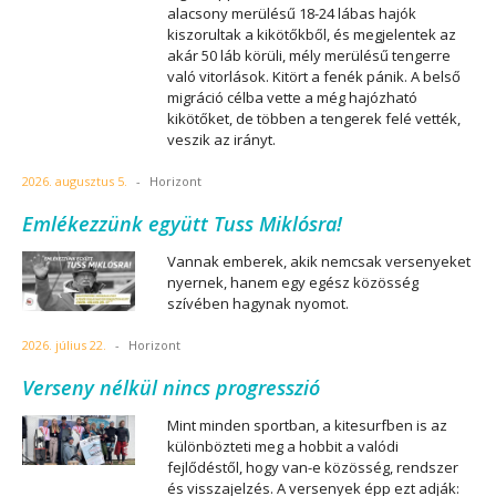
alacsony merülésű 18-24 lábas hajók
kiszorultak a kikötőkből, és megjelentek az
akár 50 láb körüli, mély merülésű tengerre
való vitorlások. Kitört a fenék pánik. A belső
migráció célba vette a még hajózható
kikötőket, de többen a tengerek felé vették,
veszik az irányt.
2026. augusztus 5.
-
Horizont
Emlékezzünk együtt Tuss Miklósra!
Vannak emberek, akik nemcsak versenyeket
nyernek, hanem egy egész közösség
szívében hagynak nyomot.
2026. július 22.
-
Horizont
Verseny nélkül nincs progresszió
Mint minden sportban, a kitesurfben is az
különbözteti meg a hobbit a valódi
fejlődéstől, hogy van-e közösség, rendszer
és visszajelzés. A versenyek épp ezt adják: