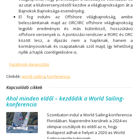
az utat a klubversenyzéstől kezdve a világbajnokságon át a
Bajnokok Bajnoksága eseményéig.
El fog indulni az Offshore világbajnokság, amibe
beleszámítanak majd az ORC/IRC offshore világbajnokság
legjobb eredményei és más különböző, hosszútávú
offshore versenyek is. A pontozási rendszer a RORC és ORC
között lesz, a díjazás nem a hajóknak, hanem a
kormányosoknak és csapataiknak szól majd, így lehetőség
nyílik a hajók cserélgetésére is.
Facebook megosztás
Címkék:
world sailing
,
konferencia
Kapcsolódó cikkek
Ahol minden eldől – kezdődik a World Sailing-
konferencia
Szombaton indul a World Sailing-konferencia
Floridában. Napirendre kerülnek a 2024-es
olimpiai osztályok és eldől az is, hogy
Budapest adhat-e helyet a 2020-as World
Sailing-rendezvénynek.