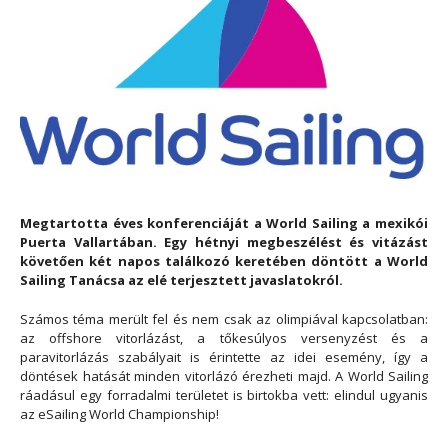
Megtartotta éves konferenciáját a World Sailing a mexikói
Puerta Vallartában. Egy hétnyi megbeszélést és vitázást
követően két napos találkozó keretében döntött a World
Sailing Tanácsa az elé terjesztett javaslatokról.
Számos téma merült fel és nem csak az olimpiával kapcsolatban:
az offshore vitorlázást, a tőkesúlyos versenyzést és a
paravitorlázás szabályait is érintette az idei esemény, így a
döntések hatását minden vitorlázó érezheti majd. A World Sailing
ráadásul egy forradalmi területet is birtokba vett: elindul ugyanis
az eSailing World Championship!