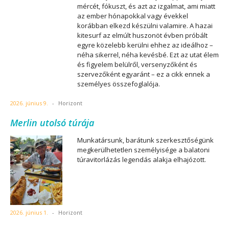
mércét, fókuszt, és azt az izgalmat, ami miatt
az ember hónapokkal vagy évekkel
korábban elkezd készülni valamire. A hazai
kitesurf az elmúlt huszonöt évben próbált
egyre közelebb kerülni ehhez az ideálhoz –
néha sikerrel, néha kevésbé. Ezt az utat élem
és figyelem belülről, versenyzőként és
szervezőként egyaránt – ez a cikk ennek a
személyes összefoglalója.
2026. június 9.
-
Horizont
Merlin utolsó túrája
Munkatársunk, barátunk szerkesztőségünk
megkerülhetetlen személyisége a balatoni
túravitorlázás legendás alakja elhajózott.
2026. június 1.
-
Horizont