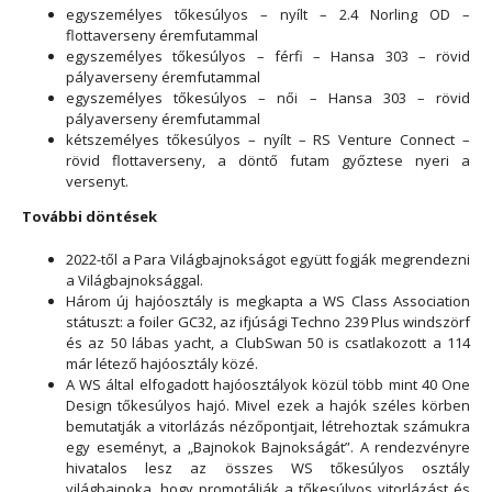
egyszemélyes tőkesúlyos – nyílt – 2.4 Norling OD –
flottaverseny éremfutammal
egyszemélyes tőkesúlyos – férfi – Hansa 303 – rövid
pályaverseny éremfutammal
egyszemélyes tőkesúlyos – női – Hansa 303 – rövid
pályaverseny éremfutammal
kétszemélyes tőkesúlyos – nyílt – RS Venture Connect –
rövid flottaverseny, a döntő futam győztese nyeri a
versenyt.
További döntések
2022-től a Para Világbajnokságot együtt fogják megrendezni
a Világbajnoksággal.
Három új hajóosztály is megkapta a WS Class Association
státuszt: a foiler GC32, az ifjúsági Techno 239 Plus windszörf
és az 50 lábas yacht, a ClubSwan 50 is csatlakozott a 114
már létező hajóosztály közé.
A WS által elfogadott hajóosztályok közül több mint 40 One
Design tőkesúlyos hajó. Mivel ezek a hajók széles körben
bemutatják a vitorlázás nézőpontjait, létrehoztak számukra
egy eseményt, a „Bajnokok Bajnokságát”. A rendezvényre
hivatalos lesz az összes WS tőkesúlyos osztály
világbajnoka, hogy promotálják a tőkesúlyos vitorlázást és