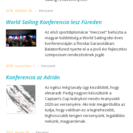
2018. október 30.
-
Horizont
World Sailing Konferencia lesz Füreden
Az első sportdiplomácai "meccset" behúzta a
magyar küldöttség a World Sailing idei éves
konferenciáján a floridai Sarasotában:
Balatonfüred nyerte el a a jövő évi fejlesztési
szimpozium rendezésének jogát.
2018. november 1.
-
Horizont
Konferencia az Adrián
Az egész még tavaly úgy kezdődött, hogy
elmaradt. Pedig nagyon készültünk a
Captain’s Cup leánykori nevén Aranysekli
2020-as versenyére. Aki már megpróbálta az
tudja, hogy valóban ez a legnehezebb,
leghosszabb tengeri versenyünk, legalábbis
nekünk, magyaroknak.
2021. április 29.
-
Verseny