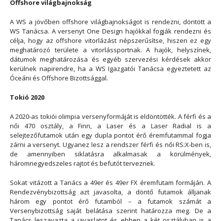
Offshore világbajnokság
A WS a jövőben offshore világbajnokságot is rendezni, döntött a
WS Tanácsa. A versenyt One Design hajókkal fogják rendezni és
célja, hogy az offshore vitorlázást népszerűsítse, hiszen ez egy
meghatározó területe a vitorlássportnak. A hajók, helyszínek,
dátumok meghatározása és egyéb szervezési kérdések akkor
kerülnek napirendre, ha a WS Igazgatói Tanácsa egyeztetett az
Óceáni és Offshore Bizottsággal.
Tokió 2020
A 2020-as tokiói olimpia versenyformáját is eldöntötték. A férfi és a
női 470 osztály, a Finn, a Laser és a Laser Radial is a
selejtezőfutamok után egy dupla pontot érő éremfutammal fogja
zárni a versenyt. Ugyanez lesz a rendszer férfi és női RS:X-ben is,
de amennyiben siklatásra alkalmasak a körülmények,
háromnegyedszeles rajtot és befutót terveznek.
Sokat vitázott a Tanács a 49er és 49er FX éremfutam formáján. A
Rendezvénybizottság azt javasolta, a döntő futamok álljanak
három egy pontot érő futamból – a futamok számát a
Versenybizottság saját belátása szerint határozza meg. De a
Tanács leszavazta a javaslatot és ebben a két osztályban is a