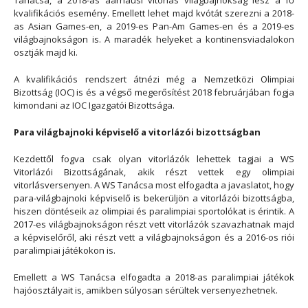
Tanácsa, a 2018-as aarhausi vitorlás világbajnokság lesz a fő
kvalifikációs esemény. Emellett lehet majd kvótát szerezni a 2018-
as Asian Games-en, a 2019-es Pan-Am Games-en és a 2019-es
világbajnokságon is. A maradék helyeket a kontinensviadalokon
osztják majd ki.
A kvalifikációs rendszert átnézi még a Nemzetközi Olimpiai
Bizottság (IOC) is és a végső megerősítést 2018 februárjában fogja
kimondani az IOC Igazgatói Bizottsága.
Para világbajnoki képviselő a vitorlázói bizottságban
Kezdettől fogva csak olyan vitorlázók lehettek tagjai a WS
Vitorlázói Bizottságának, akik részt vettek egy olimpiai
vitorlásversenyen. A WS Tanácsa most elfogadta a javaslatot, hogy
para-világbajnoki képviselő is bekerüljön a vitorlázói bizottságba,
hiszen döntéseik az olimpiai és paralimpiai sportolókat is érintik. A
2017-es világbajnokságon részt vett vitorlázók szavazhatnak majd
a képviselőről, aki részt vett a világbajnokságon és a 2016-os riói
paralimpiai játékokon is.
Emellett a WS Tanácsa elfogadta a 2018-as paralimpiai játékok
hajóosztályait is, amikben súlyosan sérültek versenyezhetnek.