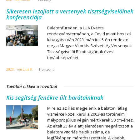
Sikeresen lezajlott a versenyek tisztségviselőinek
konferenciája
Balatonfüreden, a LUA Events
rendezvénytermében, a Covid miatti hosszú
kihagyás után 2023. március 5-én rendezte
meg a Magyar Vitorlás Szövetség Versenyek
Tisztségviselői Bizottságának éves
továbbképzését.
2023. március 9.
-
Horizont
További cikkek a rovatból
Kis segítség fenékre ült barátainknak
Mire ez az írás megjelenik a balatoni átlag
vízmérce közel kerül a 2003-as történelmi
mélypont július végén mért kerek 50 cm-éhez.
Az eltelt 23 év alatt jelentősen megváltozott a
balatoni vitorlás hajók száma, de
legfőképpen méretösszetétele. A kisebb,