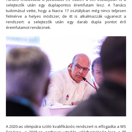
selejtezők után egy duplapontos éremfutam lesz. A Tanács
tudomásul vette, hogy a Nacra 17 osztályban még nincs teljesen
felmérve a helyes módszer, de itt is alkalmazzák ugyanezt a
rendszert: a selejtezők után egy darab dupla pontot érő
éremfutamot rendeznek.
A 2020-as olimpiára szóló kvalifikációs rendszert is elfogadta a WS