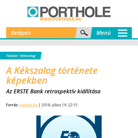
Belépés
Menü
Főoldal
/
Kékszalag
A Kékszalag története
képekben
Az ERSTE Bank retrospektív kiállítása
Forrás:
Hunsail.hu
| 2018. július 19. 22:15