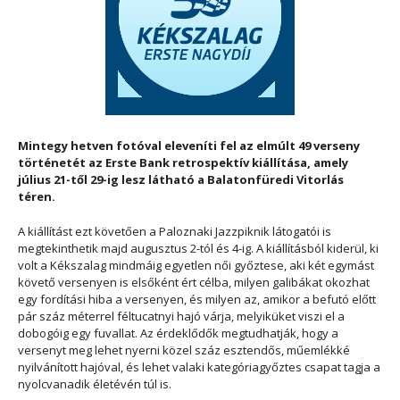
Mintegy hetven fotóval eleveníti fel az elmúlt 49 verseny
történetét az Erste Bank retrospektív kiállítása, amely
július 21-től 29-ig lesz látható a Balatonfüredi Vitorlás
téren.
A kiállítást ezt követően a Paloznaki Jazzpiknik látogatói is
megtekinthetik majd augusztus 2-tól és 4-ig. A kiállításból kiderül, ki
volt a Kékszalag mindmáig egyetlen női győztese, aki két egymást
követő versenyen is elsőként ért célba, milyen galibákat okozhat
egy fordítási hiba a versenyen, és milyen az, amikor a befutó előtt
pár száz méterrel féltucatnyi hajó várja, melyiküket viszi el a
dobogóig egy fuvallat. Az érdeklődők megtudhatják, hogy a
versenyt meg lehet nyerni közel száz esztendős, műemlékké
nyilvánított hajóval, és lehet valaki kategóriagyőztes csapat tagja a
nyolcvanadik életévén túl is.