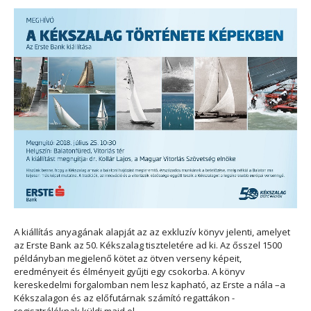
A kiállítás anyagának alapját az az exkluzív könyv jelenti, amelyet
az Erste Bank az 50. Kékszalag tiszteletére ad ki. Az ősszel 1500
példányban megjelenő kötet az ötven verseny képeit,
eredményeit és élményeit gyűjti egy csokorba. A könyv
kereskedelmi forgalomban nem lesz kapható, az Erste a nála –a
Kékszalagon és az előfutárnak számító regattákon -