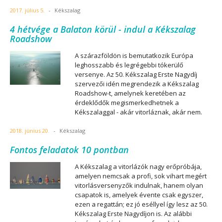
2017. július 5.
-
Kékszalag
4 hétvége a Balaton körül - indul a Kékszalag
Roadshow
A szárazföldön is bemutatkozik Európa
leghosszabb és legrégebbi tókerülő
versenye. Az 50. Kékszalag Erste Nagydíj
szervezői idén megrendezik a Kékszalag
Roadshow-t, amelynek keretében az
érdeklődők megismerkedhetnek a
Kékszalaggal - akár vitorláznak, akár nem.
2018. június 20.
-
Kékszalag
Fontos feladatok 10 pontban
A Kékszalag a vitorlázók nagy erőpróbája,
amelyen nemcsak a profi, sok vihart megért
vitorlásversenyzők indulnak, hanem olyan
csapatok is, amelyek évente csak egyszer,
ezen a regattán; ez jó eséllyel így lesz az 50.
Kékszalag Erste Nagydíjon is. Az alábbi