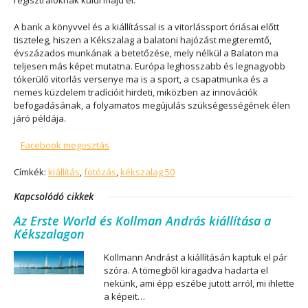
regisztrálóknak küldi majd el.
A bank a könyvvel és a kiállítással is a vitorlássport óriásai előtt
tiszteleg, hiszen a Kékszalag a balatoni hajózást megteremtő,
évszázados munkának a betetőzése, mely nélkül a Balaton ma
teljesen más képet mutatna. Európa leghosszabb és legnagyobb
tókerülő vitorlás versenye ma is a sport, a csapatmunka és a
nemes küzdelem tradícióit hirdeti, miközben az innovációk
befogadásának, a folyamatos megújulás szükségességének élen
járó példája.
Facebook megosztás
Címkék:
kiállítás
,
fotózás
,
kékszalag 50
Kapcsolódó cikkek
Az Erste World és Kollman András kiállítása a
Kékszalagon
Kollmann Andrást a kiállításán kaptuk el pár
szóra. A tömegből kiragadva hadarta el
nekünk, ami épp eszébe jutott arról, mi ihlette
a képeit…