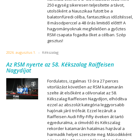
250 egység sikeresen teljesítette a távot,
utolsóként a Nauszikaa futott be a
balatonfüredi célba, fantasztikus időzítéssel,
8 másodperccel a 48 órás limitidő előtt!!! A
hagyományoknak megfelelően a győztes
RSM csapata fogadta őket a célban. Szép
gesztus!
2026. augusztus 1.
-
Kékszalag
Az RSM nyerte az 58. Kékszalag Raiffeisen
Nagydíjat
Fordulatos, izgalmas 13 óra 27 perces
vitorlázást követően az RSM katamarán
szelte át elsőként a célvonalat az 58.
Kékszalag Raiffeisen Nagydíjon, elhódítva
ezzel az abszolút kategória leggyorsabb
hajónak járó trófeát. Ezzel lezárult a
Raiffeisen Audi Fifty-Fifty éveken át tartó
egyeduralma, a címvédő és Kékszalag
rekorder katamarán hatalmas hajrával a
harmadik helyet szerezte meg. Másodikként