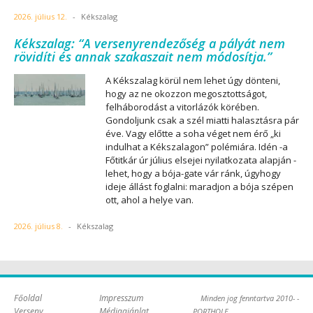
2026. július 12.
-
Kékszalag
Kékszalag: “A versenyrendezőség a pályát nem
rövidíti és annak szakaszait nem módosítja.”
A Kékszalag körül nem lehet úgy dönteni,
hogy az ne okozzon megosztottságot,
felháborodást a vitorlázók körében.
Gondoljunk csak a szél miatti halasztásra pár
éve. Vagy előtte a soha véget nem érő „ki
indulhat a Kékszalagon” polémiára. Idén -a
Főtitkár úr július elsejei nyilatkozata alapján -
lehet, hogy a bója-gate vár ránk, úgyhogy
ideje állást foglalni: maradjon a bója szépen
ott, ahol a helye van.
2026. július 8.
-
Kékszalag
Főoldal
Impresszum
Minden jog fenntartva 2010- -
Verseny
Médiaajánlat
PORTHOLE