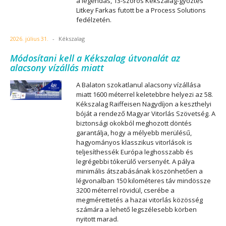
a legendás, 13-szoros Kékszalag-győztes
Litkey Farkas futott be a Process Solutions
fedélzetén.
2026. július 31.
-
Kékszalag
Módosítani kell a Kékszalag útvonalát az
alacsony vízállás miatt
A Balaton szokatlanul alacsony vízállása
miatt 1600 méterrel keletebbre helyezi az 58.
Kékszalag Raiffeisen Nagydíjon a keszthelyi
bóját a rendező Magyar Vitorlás Szövetség. A
biztonsági okokból meghozott döntés
garantálja, hogy a mélyebb merülésű,
hagyományos klasszikus vitorlások is
teljesíthessék Európa leghosszabb és
legrégebbi tókerülő versenyét. A pálya
minimális átszabásának köszönhetően a
légvonalban 150 kilométeres táv mindössze
3200 méterrel rövidül, cserébe a
megmérettetés a hazai vitorlás közösség
számára a lehető legszélesebb körben
nyitott marad.