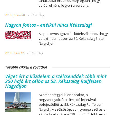
tanácsokat érdemes megfogadni, hogy
valódi élmény legyen a verseny.
2018. június 28.
-
Kékszalag
Nagyon fontos - enélkül nincs Kékszalag!
A sportorvosi igazolás kötelező ahhoz, hogy
valaki indulhasson az 50. Kékszalag Erste
Nagydíjon.
2018. július 12.
-
Kékszalag
További cikkek a rovatból
Véget ért a küzdelem a szélcsenddel: több mint
250 hajó ért célba az 58. Kékszalag Raiffeisen
Nagydíjon
Szombat reggel kilenc órakor, a
negyvennyolc órás limitidő lejártával
befejeződött az 58. Kékszalag Raiffeisen
Nagydíj. A szélsőségesen gyenge szél és a
kánikula ellenére a 458 indulóból több mint