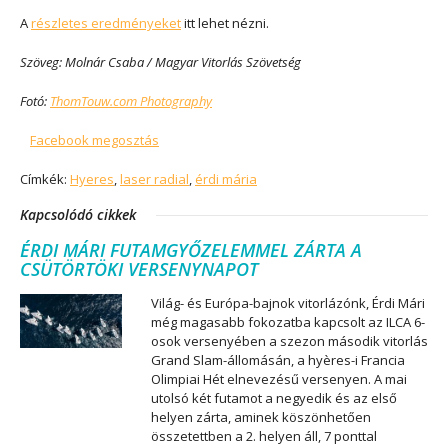
A
részletes eredményeket
itt lehet nézni.
Szöveg: Molnár Csaba / Magyar Vitorlás Szövetség
Fotó:
ThomTouw.com Photography
Facebook megosztás
Címkék:
Hyeres
,
laser radial
,
érdi mária
Kapcsolódó cikkek
ÉRDI MÁRI FUTAMGYŐZELEMMEL ZÁRTA A
CSÜTÖRTÖKI VERSENYNAPOT
Világ- és Európa-bajnok vitorlázónk, Érdi Mári
még magasabb fokozatba kapcsolt az ILCA 6-
osok versenyében a szezon második vitorlás
Grand Slam-állomásán, a hyères-i Francia
Olimpiai Hét elnevezésű versenyen. A mai
utolsó két futamot a negyedik és az első
helyen zárta, aminek köszönhetően
összetettben a 2. helyen áll, 7 ponttal