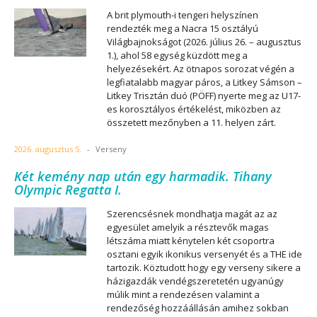
A brit plymouth-i tengeri helyszínen
rendezték meg a Nacra 15 osztályú
Világbajnokságot (2026. július 26. – augusztus
1.), ahol 58 egység küzdött meg a
helyezésekért. Az ötnapos sorozat végén a
legfiatalabb magyar páros, a Litkey Sámson –
Litkey Trisztán duó (PÖFF) nyerte meg az U17-
es korosztályos értékelést, miközben az
összetett mezőnyben a 11. helyen zárt.
2026. augusztus 5.
-
Verseny
Két kemény nap után egy harmadik. Tihany
Olympic Regatta I.
Szerencsésnek mondhatja magát az az
egyesület amelyik a résztevők magas
létszáma miatt kénytelen két csoportra
osztani egyik ikonikus versenyét és a THE ide
tartozik. Köztudott hogy egy verseny sikere a
házigazdák vendégszeretetén ugyanúgy
múlik mint a rendezésen valamint a
rendezőség hozzáállásán amihez sokban