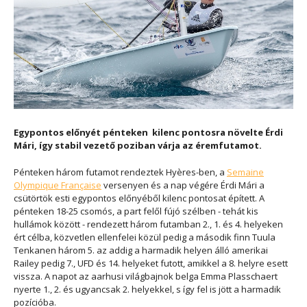
Egypontos előnyét pénteken kilenc pontosra növelte Érdi
Mári, így stabil vezető poziban várja az éremfutamot.
Pénteken három futamot rendeztek
Hyères-ben, a
Semaine
Olympique Française
versenyen és a nap végére Érdi Mári a
csütörtök esti egypontos előnyéből kilenc pontosat épített. A
pénteken 18-25 csomós, a part felől fújó szélben - tehát kis
hullámok között - rendezett három futamban 2., 1. és 4. helyeken
ért célba, közvetlen ellenfelei közül pedig a második finn Tuula
Tenkanen három 5. az addig a harmadik helyen álló amerikai
Railey pedig 7., UFD és 14. helyeket futott, amikkel a 8. helyre esett
vissza. A napot az aarhusi világbajnok belga Emma Plasschaert
nyerte 1., 2. és ugyancsak 2. helyekkel, s így fel is jött a harmadik
pozícióba.