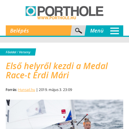
Belépés
Menü
Főoldal
/
Verseny
Első helyről kezdi a Medal
Race-t Érdi Mári
Forrás:
Hunsail.hu
| 2019. május 3. 23:09