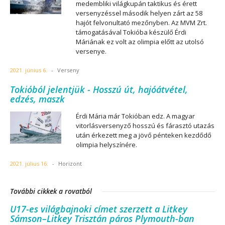
medembliki világkupán taktikus és érett
versenyzéssel második helyen zárt az 58
hajót felvonultató mezőnyben. Az MVM Zrt.
támogatásával Tokióba készülő Érdi
Máriának ez volt az olimpia előtt az utolsó
versenye.
2021. június 6.
-
Verseny
Tokióból jelentjük - Hosszú út, hajóátvétel,
edzés, maszk
Érdi Mária már Tokióban edz. A magyar
vitorlásversenyző hosszú és fárasztó utazás
után érkezett meg a jövő pénteken kezdődő
olimpia helyszínére.
2021. július 16.
-
Horizont
További cikkek a rovatból
U17-es világbajnoki címet szerzett a Litkey
Sámson–Litkey Trisztán páros Plymouth-ban