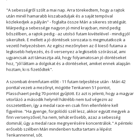
"A sebességről szólt a mai nap. Arra törekedtem, hogy a rajtok
után minél hamarabb kiszabaduljak és a saját tempóval
közlekedjek a pályán" - foglalta össze Mári a sikeres stratégiát.
Márpedig a sebessége nagyon jó mind krajcban, mind pedig
bőszélben, a rajtok pedig - az utolsó futam kivételével - mindig jól
sikerültek. E mellett a jó döntések sorozata is megmutatkozik a
vezető helyezésben. Az egész mezőnyben az ő kieső futama a
legkisebb helyezés, és ő versenyez a legkisebb szórással, ami
ugyancsak azt támasztja alá, hogy folyamatosan jó döntéseket
hoz, "jól láttam a dolgokat és a döntéseket, amiket ennek alapján
hoztam, ki is fizetődtek".
A szombati éremfutam előtt - 11 futam teljesítése után - Mári 42
ponttal vezeti a mezőnyt, mögötte Tenkanen 51 pontot,
Plasschaert pedig 70 pontot gyűjtött. Ez azt is jelenti, hogy a magyar
vitorlázó a második helynél hátrébb nem tud végezni az
összetettben, így a medal race-en csak finn ellenfelére kell
figyelnie. "Ha gyenge, forgolódó szél lesz, akkor együtt megyek a
finn versenyzővel, ha nem, tehát erősebb, azaz a sebesség
dominál, úgy a medal race megnyerésére koncentrálok." A pénteki
erősebb szélben Mári mindenben tudta tartani a lépést
Tenkannennel, sőt.