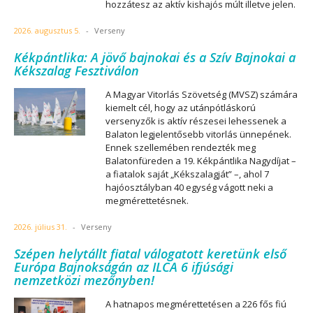
hozzátesz az aktív kishajós múlt illetve jelen.
2026. augusztus 5.
-
Verseny
Kékpántlika: A jövő bajnokai és a Szív Bajnokai a
Kékszalag Fesztiválon
A Magyar Vitorlás Szövetség (MVSZ) számára
kiemelt cél, hogy az utánpótláskorú
versenyzők is aktív részesei lehessenek a
Balaton legjelentősebb vitorlás ünnepének.
Ennek szellemében rendezték meg
Balatonfüreden a 19. Kékpántlika Nagydíjat –
a fiatalok saját „Kékszalagját” –, ahol 7
hajóosztályban 40 egység vágott neki a
megmérettetésnek.
2026. július 31.
-
Verseny
Szépen helytállt fiatal válogatott keretünk első
Európa Bajnokságán az ILCA 6 ifjúsági
nemzetközi mezőnyben!
A hatnapos megmérettetésen a 226 fős fiú