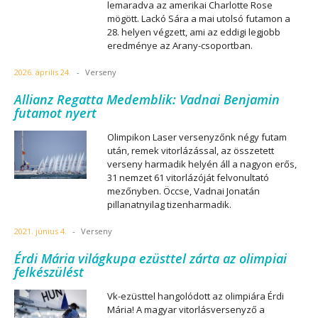
lemaradva az amerikai Charlotte Rose
mögött. Lackó Sára a mai utolsó futamon a
28. helyen végzett, ami az eddigi legjobb
eredménye az Arany-csoportban.
2026. április 24.
-
Verseny
Allianz Regatta Medemblik: Vadnai Benjamin
futamot nyert
Olimpikon Laser versenyzőnk négy futam
után, remek vitorlázással, az összetett
verseny harmadik helyén áll a nagyon erős,
31 nemzet 61 vitorlázóját felvonultató
mezőnyben. Öccse, Vadnai Jonatán
pillanatnyilag tizenharmadik.
2021. június 4.
-
Verseny
Érdi Mária világkupa ezüsttel zárta az olimpiai
felkészülést
Vk-ezüsttel hangolódott az olimpiára Érdi
Mária! A magyar vitorlásversenyző a