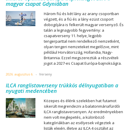
magyar csapat Gdyniában
Három fiú és két lány az arany csoportban
végzett, és a fiú és a lány ezüst csoport
dobogójára is felkerült magyar versenyző. És
talán a legnagyobb fegyvertény: a
csapatverseny 11. helye, legjobb
tengerparttal nem rendelkező nemzetként,
olyan tengeri nemzeteket megelőzve, mint
például Horvátország, Hollandia, Nagy-
Britannia. Ezzel megszereztük a részvételi
jogot a 2027-es Csapat Európa-bajnokságra.
2026. augusztus 6.
-
Verseny
ILCA ranglistaverseny trükkös délnyugatiban a
nyugati medencében
Közepes és élénk szelekben hat futamot
sikerült megrendezni a balatonmáriafürdői
ILCA ranglistaversenyen. Az eredményekben
nem volt meglepetés, a különböző
kategóriákban az esélyesek végeztek a
listák elején, illetve az ILCA 4 osztályt az