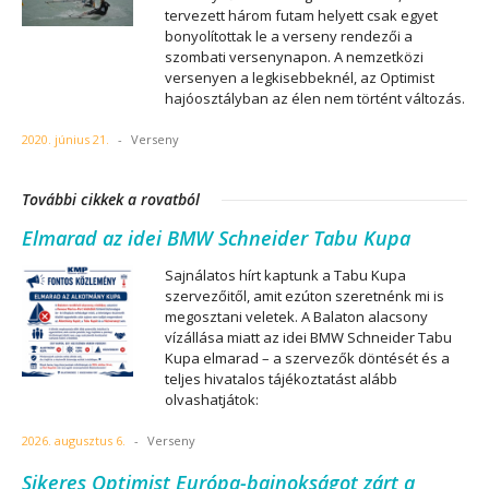
tervezett három futam helyett csak egyet
bonyolítottak le a verseny rendezői a
szombati versenynapon. A nemzetközi
versenyen a legkisebbeknél, az Optimist
hajóosztályban az élen nem történt változás.
2020. június 21.
-
Verseny
További cikkek a rovatból
Elmarad az idei BMW Schneider Tabu Kupa
Sajnálatos hírt kaptunk a Tabu Kupa
szervezőitől, amit ezúton szeretnénk mi is
megosztani veletek. A Balaton alacsony
vízállása miatt az idei BMW Schneider Tabu
Kupa elmarad – a szervezők döntését és a
teljes hivatalos tájékoztatást alább
olvashatjátok:
2026. augusztus 6.
-
Verseny
Sikeres Optimist Európa-bajnokságot zárt a