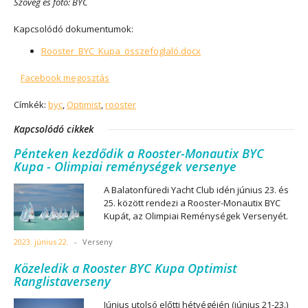
Szöveg és fotó: BYC
Kapcsolódó dokumentumok:
Rooster_BYC_Kupa_összefoglaló.docx
Facebook megosztás
Címkék:
byc
,
Optimist
,
rooster
Kapcsolódó cikkek
Pénteken kezdődik a Rooster-Monautix BYC
Kupa - Olimpiai reménységek versenye
A Balatonfüredi Yacht Club idén június 23. és
25. között rendezi a Rooster-Monautix BYC
Kupát, az Olimpiai Reménységek Versenyét.
2023. június 22.
-
Verseny
Közeledik a Rooster BYC Kupa Optimist
Ranglistaverseny
Június utolsó előtti hétvégéjén (június 21-23.)