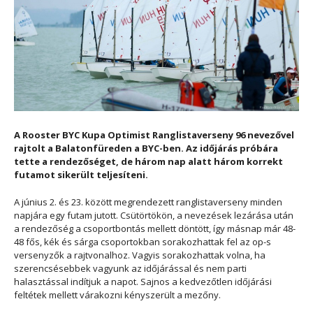
A Rooster BYC Kupa Optimist Ranglistaverseny 96 nevezővel
rajtolt a Balatonfüreden a BYC-ben. Az időjárás próbára
tette a rendezőséget, de három nap alatt három korrekt
futamot sikerült teljesíteni.
A június 2. és 23. között megrendezett ranglistaverseny minden
napjára egy futam jutott. Csütörtökön, a nevezések lezárása után
a rendezőség a csoportbontás mellett döntött, így másnap már 48-
48 fős, kék és sárga csoportokban sorakozhattak fel az op-s
versenyzők a rajtvonalhoz. Vagyis sorakozhattak volna, ha
szerencsésebbek vagyunk az időjárással és nem parti
halasztással indítjuk a napot. Sajnos a kedvezőtlen időjárási
feltétek mellett várakozni kényszerült a mezőny.