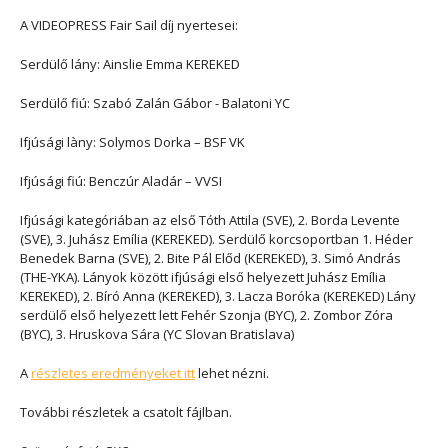
A VIDEOPRESS Fair Sail díj nyertesei:
Serdülő lány: Ainslie Emma KEREKED
Serdülő fiú: Szabó Zalán Gábor - Balatoni YC
Ifjúsági làny: Solymos Dorka – BSF VK
Ifjúsági fiú: Benczúr Aladár – VVSI
Ifjúsági kategóriában az első Tóth Attila (SVE), 2. Borda Levente
(SVE), 3. Juhász Emília (KEREKED). Serdülő korcsoportban 1. Héder
Benedek Barna (SVE), 2. Bite Pál Előd (KEREKED), 3. Simó András
(THE-YKA). Lányok között ifjúsági első helyezett Juhász Emília
KEREKED), 2. Bíró Anna (KEREKED), 3. Lacza Boróka (KEREKED) Lány
serdülő első helyezett lett Fehér Szonja (BYC), 2. Zombor Zóra
(BYC), 3. Hruskova Sára (YC Slovan Bratislava)
A
részletes eredményeket itt
lehet nézni.
További részletek a csatolt fájlban.