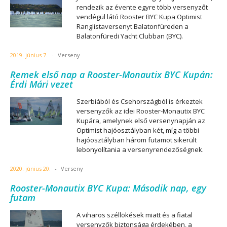
rendezik az évente egyre több versenyzőt
vendégül látó Rooster BYC Kupa Optimist
Ranglistaversenyt Balatonfüreden a
Balatonfüredi Yacht Clubban (BYC).
2019. június 7.
-
Verseny
Remek első nap a Rooster-Monautix BYC Kupán:
Érdi Mári vezet
Szerbiából és Csehországból is érkeztek
versenyzők az idei Rooster-Monautix BYC
Kupára, amelynek első versenynapján az
Optimist hajóosztályban két, míg a többi
hajóosztályban három futamot sikerült
lebonyolítania a versenyrendezőségnek.
2020. június 20.
-
Verseny
Rooster-Monautix BYC Kupa: Második nap, egy
futam
A viharos széllökések miatt és a fiatal
versenyzők biztonsága érdekében, a