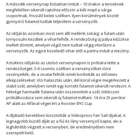
A második versenynap bíztatóan indult – 10 órakor a terveknek
megfelelően sikerült rajtolnia először a kék majd a sárga
csoportnak, frissülő keleti szélben. Ilyen körülmények között
gyönyörű futamot tudtak teljesíteni a versenyzők.
Az időjárás azonban most sem állt mellénk sokáig: a futam után
tornyosulni kezdtek a viharfelhők. A rendezőség új pálya kitűzése
mellett döntött, amelyet végül nem tudtak végig vitorlázni a
versenyzők. Az egyre közeledő vihar elől a partra indult a mezőny.
A trükkös időjárás az utolsó versenynapon is próbára tette a
rendezőséget. 5-6 csomós szélben a versenyzőket vízre
vezényelték, de a zivatarfelhők ismét borították az előzetes
elképzeléseket. Vízi halasztás után, dél körül végre megérkezett a
stabil szél, amelyben ismét egy korrekt futamot sikerült rendezni. A
hétvége harmadik futama után összeomlott a szél, többszöri
próbálkozásra sem sikerült új futamot indítani. 14 óra 25 perckor
AP alatt az Alfával véget ért a Rooster BYC Cup.
A díjátadó keretében kiosztották a Videopress Fair Sail díjakat. A
legnagyobb küzdő díját az a fiú és lány versenyző kapta, aki a
leghátrébb végzett a versenyben, de eredményében nem
szerepelt betű.