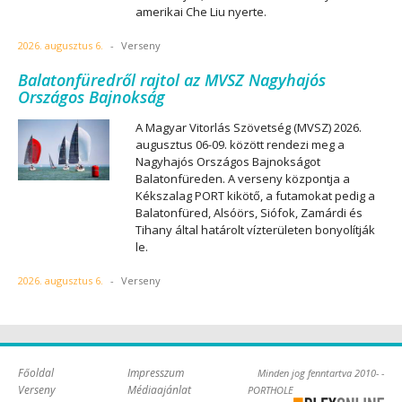
amerikai Che Liu nyerte.
2026. augusztus 6.
-
Verseny
Balatonfüredről rajtol az MVSZ Nagyhajós
Országos Bajnokság
A Magyar Vitorlás Szövetség (MVSZ) 2026.
augusztus 06-09. között rendezi meg a
Nagyhajós Országos Bajnokságot
Balatonfüreden. A verseny központja a
Kékszalag PORT kikötő, a futamokat pedig a
Balatonfüred, Alsóörs, Siófok, Zamárdi és
Tihany által határolt vízterületen bonyolítják
le.
2026. augusztus 6.
-
Verseny
Főoldal
Impresszum
Minden jog fenntartva 2010- -
Verseny
Médiaajánlat
PORTHOLE