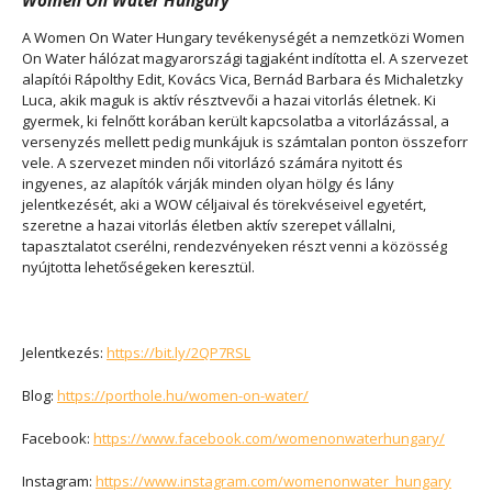
Women On Water Hungary
A Women On Water Hungary tevékenységét a nemzetközi Women
On Water hálózat magyarországi tagjaként indította el. A szervezet
alapítói Rápolthy Edit, Kovács Vica, Bernád Barbara és Michaletzky
Luca, akik maguk is aktív résztvevői a hazai vitorlás életnek. Ki
gyermek, ki felnőtt korában került kapcsolatba a vitorlázással, a
versenyzés mellett pedig munkájuk is számtalan ponton összeforr
vele. A szervezet minden női vitorlázó számára nyitott és
ingyenes, az alapítók várják minden olyan hölgy és lány
jelentkezését, aki a WOW céljaival és törekvéseivel egyetért,
szeretne a hazai vitorlás életben aktív szerepet vállalni,
tapasztalatot cserélni, rendezvényeken részt venni a közösség
nyújtotta lehetőségeken keresztül.
Jelentkezés:
https://bit.ly/2QP7RSL
Blog:
https://porthole.hu/women-on-water/
Facebook:
https://www.facebook.com/womenonwaterhungary/
Instagram:
https://www.instagram.com/womenonwater_hungary