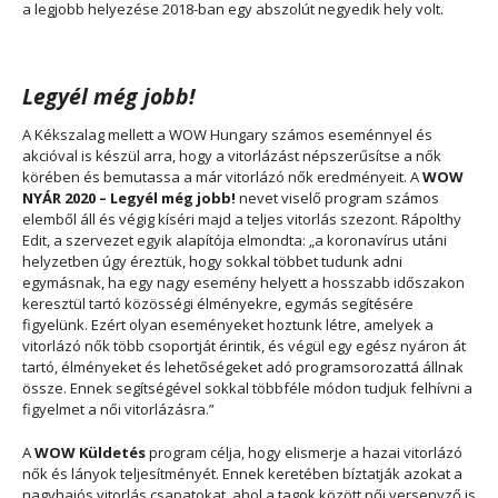
a legjobb helyezése 2018-ban egy abszolút negyedik hely volt.
Legyél még jobb!
A Kékszalag mellett a WOW Hungary számos eseménnyel és
akcióval is készül arra, hogy a vitorlázást népszerűsítse a nők
körében és bemutassa a már vitorlázó nők eredményeit. A
WOW
NYÁR 2020 – Legyél még jobb!
nevet viselő program számos
elemből áll és végig kíséri majd a teljes vitorlás szezont. Rápolthy
Edit, a szervezet egyik alapítója elmondta:
„a koronavírus utáni
helyzetben úgy éreztük, hogy sokkal többet tudunk adni
egymásnak, ha egy nagy esemény helyett a hosszabb időszakon
keresztül tartó közösségi élményekre, egymás segítésére
figyelünk. Ezért olyan eseményeket hoztunk létre, amelyek a
vitorlázó nők több csoportját érintik, és végül egy egész nyáron át
tartó, élményeket és lehetőségeket adó programsorozattá állnak
össze. Ennek segítségével sokkal többféle módon tudjuk felhívni a
figyelmet a női vitorlázásra.”
A
WOW Küldetés
program célja, hogy elismerje a hazai vitorlázó
nők és lányok teljesítményét. Ennek keretében bíztatják azokat a
nagyhajós vitorlás csapatokat, ahol a tagok között női versenyző is