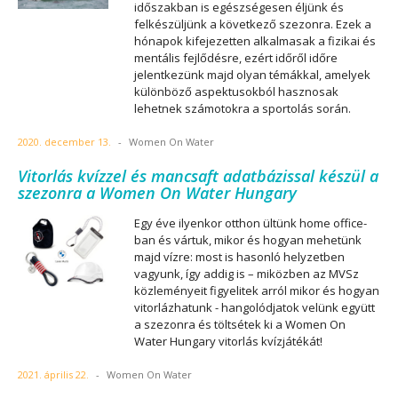
időszakban is egészségesen éljünk és
felkészüljünk a következő szezonra. Ezek a
hónapok kifejezetten alkalmasak a fizikai és
mentális fejlődésre, ezért időről időre
jelentkezünk majd olyan témákkal, amelyek
különböző aspektusokból hasznosak
lehetnek számotokra a sportolás során.
2020. december 13.
-
Women On Water
Vitorlás kvízzel és mancsaft adatbázissal készül a
szezonra a Women On Water Hungary
Egy éve ilyenkor otthon ültünk home office-
ban és vártuk, mikor és hogyan mehetünk
majd vízre: most is hasonló helyzetben
vagyunk, így addig is – miközben az MVSz
közleményeit figyelitek arról mikor és hogyan
vitorlázhatunk - hangolódjatok velünk együtt
a szezonra és töltsétek ki a Women On
Water Hungary vitorlás kvízjátékát!
2021. április 22.
-
Women On Water