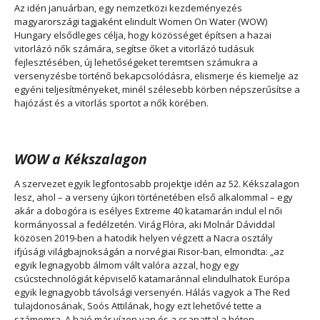
Az idén januárban, egy nemzetközi kezdeményezés
magyarországi tagjaként elindult Women On Water (WOW)
Hungary elsődleges célja, hogy közösséget építsen a hazai
vitorlázó nők számára, segítse őket a vitorlázó tudásuk
fejlesztésében, új lehetőségeket teremtsen számukra a
versenyzésbe történő bekapcsolódásra, elismerje és kiemelje az
egyéni teljesítményeket, minél szélesebb körben népszerűsítse a
hajózást és a vitorlás sportot a nők körében.
WOW a Kékszalagon
A szervezet egyik legfontosabb projektje idén az 52. Kékszalagon
lesz, ahol – a verseny újkori történetében első alkalommal – egy
akár a dobogóra is esélyes Extreme 40 katamarán indul el női
kormányossal a fedélzetén. Virág Flóra, aki Molnár Dáviddal
közösen 2019-ben a hatodik helyen végzett a Nacra osztály
ifjúsági világbajnokságán a norvégiai Risor-ban, elmondta:
„az
egyik legnagyobb álmom vált valóra azzal, hogy egy
csúcstechnológiát képviselő katamaránnal elindulhatok Európa
egyik legnagyobb távolsági versenyén. Hálás vagyok a The Red
tulajdonosának, Soós Attilának, hogy ezt lehetővé tette a
számomra. A hajó már vízen van és a csapattal a héten