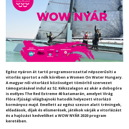
Egész nyáron át tartó programsorozattal népszerűsíti a
vitorlás sportot a nők körében a Women On Water Hungary.
A magyar női vitorlázó közösséget tömörítő szervezet
támogatásával indul az 52. Kékszalagon az akár a dobogóra
is esélyes The Red Extreme 40 katamarán, amelyet Virág
Flóra ifjúsági világbajnoki hatodik helyezett vitorlázó
kormányoz majd. Emellett az egész szezon alatt tréningek,
előadások, díjak és elismerések, játékok várják a vitorlázást
és a hajózást kedvelőket a WOW NYÁR 2020 program
keretében.