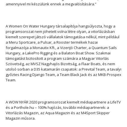
amennyivel mi készülünk ennek a megvalósítására.”
A Women On Water Hungary társalapítója hangsúlyozta, hogy a
programsorozat nem jöhetett volna létre olyan, a vitorlázásban
kiemelt szerepet játszó vállalatok támogatása nélkül, mint például
a Meru Sportcare, a Pulsar, a Rooster termékek hazai
forgalmazója a Monautix Kft., a VizenJó Charter, a Quantum Sails
Hungary, a LakePro Rigging és a Balaton Boat Show. Szakmai
támogatást biztosított a program számára a Magyar Vitorlás
Szövetség, az MVSZ Nagyhajós Bizottság, a Flaar Boats, és nem
utolsó sorban a D35 katamarán csapatok: a Prevital Team, a tavalyi
győztes Racing Django Team, a Team Black Jack és az MKB-Prospex
Team.
A WOW NYÁR 2020 programsorozat kiemelt médiapartnere a LifeTV
és a Porthole.hu – 100% hajózás, további médiapartnerek: a
Vitorlázás Magazin, az Aqua Magazin és az M4Sport Skipper
Magazin műsora.