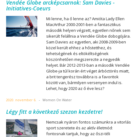
Vendée Globe arcképcsarnok: Sam Davies -
Initiatives-Coeurs
Mi lenne, ha ő lenne az? Amióta Lady Ellen
MacArthur 2000-2001-ben a fantasztikus
második helyen végzett, egyetlen nőnek sem
sikerült felállnia a Vendée Globe dobogójára.
Sam Davies az egyetlen, aki 2008-2009-ben
közel került ehhez a hőstetthez, és
tehetségének és eltökéltségének
köszönhetően megszerezte a negyedik
helyet. Bár 2012-2013-ban a második Vendée
Globe-ja túl korán ért véget árbóctörés miatt,
a brit tengerész továbbra is a favoritok
között van, bármilyen versenyen indul is.
Lehet, hogy 2020 az ő éve lesz?
2020. november 6.
-
Women On Water
Légy fitt a következő szezon kezdetre!
Nemcsak nyáron fontos számunkra a vitorlás
sport szeretete és az aktív életmód:
fontosnak tartjuk, hogy az őszi-téli