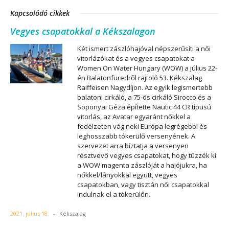
Kapcsolódó cikkek
Vegyes csapatokkal a Kékszalagon
Két ismert zászlóhajóval népszerűsíti a női
vitorlázókat és a vegyes csapatokat a
Women On Water Hungary (WOW) a július 22-
én Balatonfüredről rajtoló 53. Kékszalag
Raiffeisen Nagydíjon. Az egyik legismertebb
balatoni cirkáló, a 75-ös cirkáló Sirocco és a
Soponyai Géza építette Nautic 44 CR típusú
vitorlás, az Avatar egyaránt nőkkel a
fedélzeten vág neki Európa legrégebbi és
leghosszabb tókerülő versenyének. A
szervezet arra bíztatja a versenyen
résztvevő vegyes csapatokat, hogy tűzzék ki
a WOW magenta zászlóját a hajójukra, ha
nőkkel/lányokkal együtt, vegyes
csapatokban, vagy tisztán női csapatokkal
indulnak el a tókerülőn.
2021. július 18.
-
Kékszalag