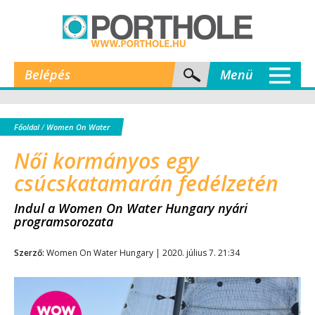
Belépés
Menü
Főoldal
/
Women On Water
Női kormányos egy
csúcskatamarán fedélzetén
Indul a Women On Water Hungary nyári
programsorozata
Szerző:
Women On Water Hungary | 2020. július 7. 21:34