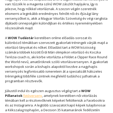
van: tűzzék ki a magenta színű WOW zászlót hajójukra, így is
jelezve, hogy nőkkel vitorláznak. A szezon végén szeretnék
elismerni a leginkább eredményes felnőtt női és ifjúsági lány
versenyzőket is, akik a Magyar Vitorlás Szövetség év végi ranglista
díjátadó ünnepségén különdíjban és értékes nyereményekben
részesülnek majd.
A
WOW Tudástár
keretében online előadás-sorozat és
különböző témákban szervezett gyakorlati tréningek várják majd a
vitorlázó lányokat és nőket. Előadást tart a WOW közösség
számára többek között Érdi Mári olimpikon vitorlázó és Koczka
Terézia coach is, aki körbe vitorlázta a Földet a Clipper Race Round
the World nevű, amatőröknek szóló vitorlásversenyen. A gyakorlati
workshopok során a kishajós alapoktól kezdve a nagyhajós
versenyzés legfontosabb ismeretein át a specializált hátszeles
tréningekig többféle szintnek megfelelő tudáshoz juthatnak a
programban résztvevők.
Júliustól indul és egészen augusztus végéig tart a
WOW
Pillanatok
fotóverseny
, amelynek keretében női vitorlázás
témában kell a résztvevőknek képeket feltölteniük a Facebookra
és az Instagramra. A legtöbb szavazatot kapó képek tulajdonosai
a Kékszalag tophajóin, a Decision 35 katamaránok fedélzetén