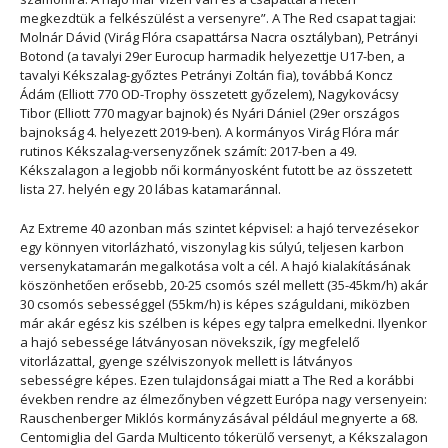
megkezdtük a felkészülést a versenyre”
. A The Red csapat tagjai:
Molnár Dávid (Virág Flóra csapattársa Nacra osztályban), Petrányi
Botond (a tavalyi 29er Eurocup harmadik helyezettje U17-ben, a
tavalyi Kékszalag-győztes Petrányi Zoltán fia), továbbá Koncz
Ádám (Elliott 770 OD-Trophy összetett győzelem), Nagykovácsy
Tibor (Elliott 770 magyar bajnok) és Nyári Dániel (29er országos
bajnokság 4. helyezett 2019-ben). A kormányos Virág Flóra már
rutinos Kékszalag-versenyzőnek számít: 2017-ben a 49.
Kékszalagon a legjobb női kormányosként futott be az összetett
lista 27. helyén egy 20 lábas katamaránnal.
Az Extreme 40 azonban más szintet képvisel: a hajó tervezésekor
egy könnyen vitorlázható, viszonylag kis súlyú, teljesen karbon
versenykatamarán megalkotása volt a cél. A hajó kialakításának
köszönhetően erősebb, 20-25 csomós szél mellett (35-45km/h) akár
30 csomós sebességgel (55km/h) is képes száguldani, miközben
már akár egész kis szélben is képes egy talpra emelkedni. Ilyenkor
a hajó sebessége látványosan növekszik, így megfelelő
vitorlázattal, gyenge szélviszonyok mellett is látványos
sebességre képes. Ezen tulajdonságai miatt a The Red a korábbi
években rendre az élmezőnyben végzett Európa nagy versenyein:
Rauschenberger Miklós kormányzásával például megnyerte a 68.
Centomiglia del Garda Multicento tókerülő versenyt, a Kékszalagon