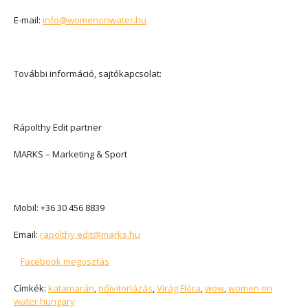
E-mail:
info@womenonwater.hu
További információ, sajtókapcsolat:
Rápolthy Edit partner
MARKS – Marketing & Sport
Mobil: +36 30 456 8839
Email:
rapolthy.edit@marks.hu
Facebook megosztás
Címkék:
katamarán
,
nőivitorlázás
,
Virág Flóra
,
wow
,
women on
water hungary