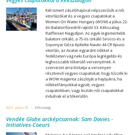
Vegyes csapatokkal a Kékszalagon
Két ismert zászlóhajóval népszerűsíti a női
vitorlázókat és a vegyes csapatokat a
Women On Water Hungary (WOW) a július 22-
én Balatonfüredről rajtoló 53. Kékszalag
Raiffeisen Nagydíjon. Az egyik legismertebb
balatoni cirkáló, a 75-ös cirkáló Sirocco és a
Soponyai Géza építette Nautic 44 CR típusú
vitorlás, az Avatar egyaránt nőkkel a
fedélzeten vág neki Európa legrégebbi és
leghosszabb tókerülő versenyének. A
szervezet arra bíztatja a versenyen
résztvevő vegyes csapatokat, hogy tűzzék ki
a WOW magenta zászlóját a hajójukra, ha
nőkkel/lányokkal együtt, vegyes
csapatokban, vagy tisztán női csapatokkal
indulnak el a tókerülőn.
2021. július 18.
-
Kékszalag
Vendée Globe arcképcsarnok: Sam Davies -
Initiatives-Coeurs