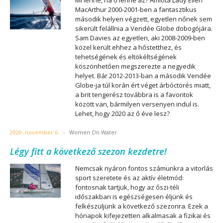
Mi lenne, ha ő lenne az? Amióta Lady Ellen
MacArthur 2000-2001-ben a fantasztikus
második helyen végzett, egyetlen nőnek sem
sikerült felállnia a Vendée Globe dobogójára.
Sam Davies az egyetlen, aki 2008-2009-ben
közel került ehhez a hőstetthez, és
tehetségének és eltökéltségének
köszönhetően megszerezte a negyedik
helyet. Bár 2012-2013-ban a második Vendée
Globe-ja túl korán ért véget árbóctörés miatt,
a brit tengerész továbbra is a favoritok
között van, bármilyen versenyen indul is.
Lehet, hogy 2020 az ő éve lesz?
2020. november 6.
-
Women On Water
Légy fitt a következő szezon kezdetre!
Nemcsak nyáron fontos számunkra a vitorlás
sport szeretete és az aktív életmód:
fontosnak tartjuk, hogy az őszi-téli
időszakban is egészségesen éljünk és
felkészüljünk a következő szezonra. Ezek a
hónapok kifejezetten alkalmasak a fizikai és