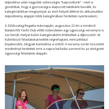
teljesítése után nagyobb sebességre “kapcsoltunk” - nem is
gondoltuk, hogy a gyorsaságra alapozott taktikánk beválik, és
kategóriánkban megnyerjük az első helyet! (Méret és akkumulátor
teljesítmény alapján több kategóriában hirdettek nyerteseket.)
A Zöldszalag Regatta másnapján, augusztus 22-én a rendező
Balatonfői Yacht Club előtti vízterületen egy ügyességi versenyre is
sor került, melyet külön kategóriaként értékeltek a díjkiosztón. Itt
különböző feladatokat kellett végrehajtani, mint például
bójakerülés, tárgyak kiemelése a vízből. A verseny során összetett
eredményt hirdettek erre a napra befutási sorrend és az elvégzett
ügyességi feladatok alapján.