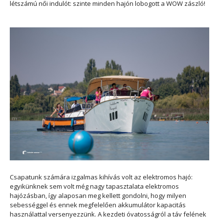
létszámú női indulót: szinte minden hajón lobogott a WOW zászló!
Csapatunk számára izgalmas kihívás volt az elektromos hajó:
egyikünknek sem volt még nagy tapasztalata elektromos
hajózásban, így alaposan meg kellett gondolni, hogy milyen
sebességgel és ennek megfelelően akkumulátor kapacitás
használattal versenyezzünk. A kezdeti óvatosságról a táv felének