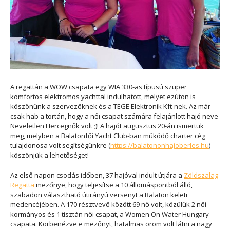
A regattán a WOW csapata egy WIA 330-as típusú szuper
komfortos elektromos yachttal indulhatott, melyet ezúton is
köszönünk a szervezőknek és a TEGE Elektronik Kft-nek. Az már
csak hab a tortán, hogy a női csapat számára felajánlott hajó neve
Neveletlen Hercegnők volt ;)! A hajót augusztus 20-án ismertük
meg, melyben a Balatonfői Yacht Club-ban müködő charter cég
tulajdonosa volt segítségünkre (
https://balatononhajoberles.hu
) –
köszönjük a lehetőséget!
Az első napon csodás időben, 37 hajóval indult útjára a
Zöldszalag
Regatta
mezőnye, hogy teljesítse a 10 állomáspontból álló,
szabadon választható útirányú versenyt a Balaton keleti
medencéjében. A 170 résztvevő között 69 nő volt, közülük 2 női
kormányos és 1 tisztán női csapat, a Women On Water Hungary
csapata. Körbenézve e mezőnyt, hatalmas öröm volt látni a nagy