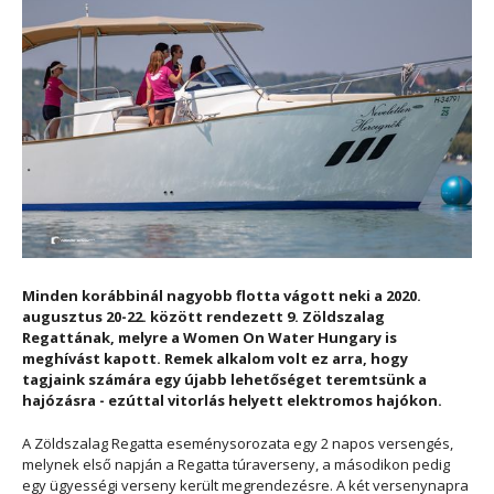
Minden korábbinál nagyobb flotta vágott neki a 2020.
augusztus 20-22. között rendezett 9. Zöldszalag
Regattának, melyre a Women On Water Hungary is
meghívást kapott. Remek alkalom volt ez arra, hogy
tagjaink számára egy újabb lehetőséget teremtsünk a
hajózásra - ezúttal vitorlás helyett elektromos hajókon.
A Zöldszalag Regatta eseménysorozata egy 2 napos versengés,
melynek első napján a Regatta túraverseny, a másodikon pedig
egy ügyességi verseny került megrendezésre. A két versenynapra