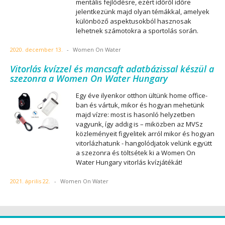
mentális fejlődésre, ezért időről időre
jelentkezünk majd olyan témákkal, amelyek
különböző aspektusokból hasznosak
lehetnek számotokra a sportolás során.
2020. december 13.
-
Women On Water
Vitorlás kvízzel és mancsaft adatbázissal készül a
szezonra a Women On Water Hungary
Egy éve ilyenkor otthon ültünk home office-
ban és vártuk, mikor és hogyan mehetünk
majd vízre: most is hasonló helyzetben
vagyunk, így addig is – miközben az MVSz
közleményeit figyelitek arról mikor és hogyan
vitorlázhatunk - hangolódjatok velünk együtt
a szezonra és töltsétek ki a Women On
Water Hungary vitorlás kvízjátékát!
2021. április 22.
-
Women On Water