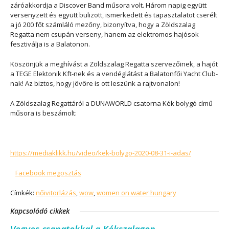
záróakkordja a Discover Band műsora volt. Három napig együtt
versenyzett és együtt bulizott, ismerkedett és tapasztalatot cserélt
a jó 200 főt számláló mezőny, bizonyítva, hogy a Zöldszalag
Regatta nem csupán verseny, hanem az elektromos hajósok
fesztiválja is a Balatonon.
Köszönjük a meghívást a Zöldszalag Regatta szervezőinek, a hajót
a TEGE Elektonik Kft-nek és a vendéglátást a Balatonfői Yacht Club-
nak! Az biztos, hogy jövőre is ott leszünk a rajtvonalon!
A Zöldszalag Regattáról a DUNAWORLD csatorna Kék bolygó című
műsora is beszámolt:
https://mediaklikk.hu/video/kek-bolygo-2020-08-31-i-adas/
Facebook megosztás
Címkék:
nőivitorlázás
,
wow
,
women on water hungary
Kapcsolódó cikkek