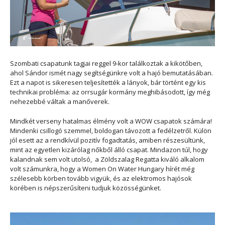
Szombati csapatunk tagjai reggel 9-kor találkoztak a kikötőben,
ahol Sándor ismét nagy segítségünkre volt a hajó bemutatásában.
Ezt a napot is sikeresen teljesítették a lányok, bár történt egy kis
technikai probléma: az orrsugár kormány meghibásodott, így még
nehezebbé váltak a manőverek.
Mindkét verseny hatalmas élmény volt a WOW csapatok számára!
Mindenki csillogó szemmel, boldogan távozott a fedélzetről. Külön
jól esett az a rendkívül pozitív fogadtatás, amiben részesültünk,
mint az egyetlen kizárólag nőkből álló csapat. Mindazon túl, hogy
kalandnak sem volt utolsó, a Zöldszalag Regatta kiváló alkalom
volt számunkra, hogy a Women On Water Hungary hírét még
szélesebb körben tovább vigyük, és az elektromos hajósok
körében is népszerűsíteni tudjuk közösségünket.