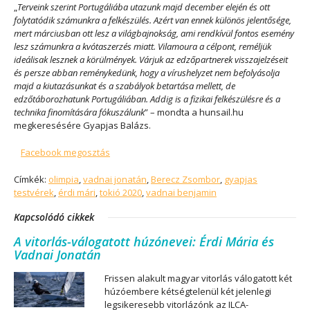
„
Terveink szerint Portugáliába utazunk majd december elején és ott
folytatódik számunkra a felkészülés. Azért van ennek különös jelentősége,
mert márciusban ott lesz a világbajnokság, ami rendkívül fontos esemény
lesz számunkra a kvótaszerzés miatt. Vilamoura a célpont, reméljük
ideálisak lesznek a körülmények. Várjuk az edzőpartnerek visszajelzéseit
és persze abban reménykedünk, hogy a vírushelyzet nem befolyásolja
majd a kiutazásunkat és a szabályok betartása mellett, de
edzőtáborozhatunk Portugáliában. Addig is a fizikai felkészülésre és a
technika finomítására fókuszálunk
” – mondta a hunsail.hu
megkeresésére Gyapjas Balázs.
Facebook megosztás
Címkék:
olimpia
,
vadnai jonatán
,
Berecz Zsombor
,
gyapjas
testvérek
,
érdi mári
,
tokió 2020
,
vadnai benjamin
Kapcsolódó cikkek
A vitorlás-válogatott húzónevei: Érdi Mária és
Vadnai Jonatán
Frissen alakult magyar vitorlás válogatott két
húzóembere kétségtelenül két jelenlegi
legsikeresebb vitorlázónk az ILCA-