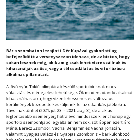
Bár a szombaton lezajlott Dér Kupával gyakorlatilag
befejeződött a versenyszezon idehaza, de az biztos, hogy
sokan lesznek még, akik amíg csak lehet vízre szállnak és
kihasználják az ősz, vagy a tél csodálatos és vitorlázásra
alkalmas pillanatait.
A jövő nyári Tokiói olimpiára készülő sportolóinknak nincs
választási és mérlegelési lehetősége. Ők minden adandó alkalmat
kihasználnak arra, hogy vízen lehessenek és változatos
körülmények közepette készüljenek fel az ötkarikás játékokra.
Távolinak tűnhet (2021. júl. 23. – 2021. aug. 8.), de a ciklus
legfontosabb eseményéig hátralévő mindössze kilenc hónap egy
sportoló szempontjából egyáltalán nem sok, sőt. Éppen ezért, Érdi
Mária, Berecz Zsombor, Vadnai Benjamin és Vadnai Jonatán,
valamint Gyapjas Balázs és Gyapjas Zsombor is – bár különböző
helyszíneken - kőkeményen készül. Rengeteg időt töltenek vízen,