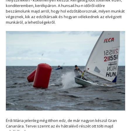
konditeremben, kerékpáron. A hunsail.hu-n időről-időre
beszámolunk majd arról, hogy hol edzőtáboroznak, milyen munkát
végeznek, kik az edzőtársaik és hogyan vélekednek az elvégzett
munkáról, a lehetőségekről.
Érdi Mária jelenleg még itthon edz, de már nagyon készül Gran
Canariára. Tervei szerint az év hátralévő részét ott tölti majd