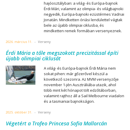
hajóosztályban: a világ- és Európa-bajnok
Érdi Mári, valamint az olimpia- és világbajnoki
negyedik, Európa-bajnoki ezüstérmes Vadnai
Jonatán. Mindketten óriási lendülettel vágtak
bele az újabb olimpiai ciklusba, és
mindketten remek formában versenyeznek.
2026. március 11.
-
Verseny
Érdi Mária a tőle megszokott precizitással építi
újabb olimpiai ciklusát
A világ- és Európa-bajnok Érdi Mária nem
sokat pihen: már gőzerővel készül a
következő szezonra. Az MVM versenyzője
november 1-jén Ausztráliába utazik, ahol
több mint két hónapot tölt edzőtáborban,
valamint rajthoz áll a Sail Melbourne viadalon
és a tasmaniai bajnokságon.
2025. október 31.
-
Verseny
Végetért a Trofeo Princesa Sofia Mallorcán