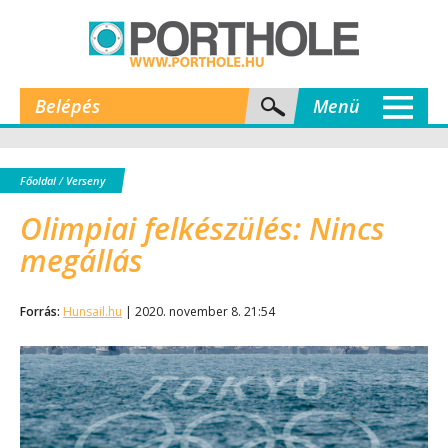
Belépés
Menü
Főoldal
/
Verseny
Olimpiai felkészülés: Nincs
megállás
Forrás:
Hunsail.hu
| 2020. november 8. 21:54