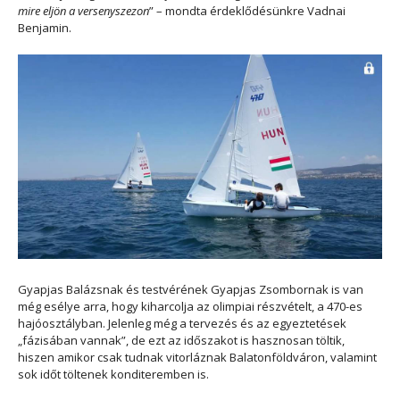
mire eljön a versenyszezon
” – mondta érdeklődésünkre Vadnai
Benjamin.
Gyapjas Balázsnak és testvérének Gyapjas Zsombornak is van
még esélye arra, hogy kiharcolja az olimpiai részvételt, a 470-es
hajóosztályban. Jelenleg még a tervezés és az egyeztetések
„fázisában vannak”, de ezt az időszakot is hasznosan töltik,
hiszen amikor csak tudnak vitorláznak Balatonföldváron, valamint
sok időt töltenek konditeremben is.