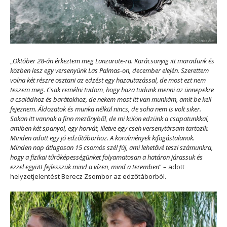
„
Október 28-án érkeztem meg Lanzarote-ra. Karácsonyig itt maradunk és
közben lesz egy versenyünk Las Palmas-on, december elején. Szerettem
volna két részre osztani az edzést egy hazautazással, de most ezt nem
teszem meg. Csak remélni tudom, hogy haza tudunk menni az ünnepekre
a családhoz és barátokhoz, de nekem most itt van munkám, amit be kell
fejeznem. Áldozatok és munka nélkül nincs, de soha nem is volt siker.
Sokan itt vannak a finn mezőnyből, de mi külön edzünk a csapatunkkal,
amiben két spanyol, egy horvát, illetve egy cseh versenytársam tartozik.
Minden adott egy jó edzőtáborhoz. A körülmények kifogástalanok.
Minden nap átlagosan 15 csomós szél fúj, ami lehetővé teszi számunkra,
hogy a fizikai tűrőképességünket folyamatosan a határon járassuk és
ezzel együtt fejlesszük mind a vízen, mind a teremben
” – adott
helyzetjelentést Berecz Zsombor az edzőtáborból.