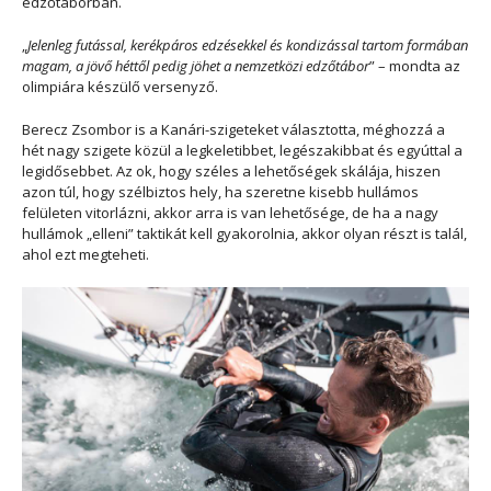
edzőtáborban.
„
Jelenleg futással, kerékpáros edzésekkel és kondizással tartom formában
magam, a jövő héttől pedig jöhet a nemzetközi edzőtábor
” – mondta az
olimpiára készülő versenyző.
Berecz Zsombor is a Kanári-szigeteket választotta, méghozzá a
hét nagy szigete közül a legkeletibbet, legészakibbat és egyúttal a
legidősebbet. Az ok, hogy széles a lehetőségek skálája, hiszen
azon túl, hogy szélbiztos hely, ha szeretne kisebb hullámos
felületen vitorlázni, akkor arra is van lehetősége, de ha a nagy
hullámok „elleni” taktikát kell gyakorolnia, akkor olyan részt is talál,
ahol ezt megteheti.