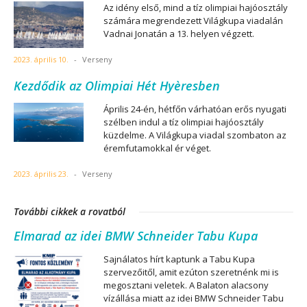
Az idény első, mind a tíz olimpiai hajóosztály
számára megrendezett Világkupa viadalán
Vadnai Jonatán a 13. helyen végzett.
2023. április 10.
-
Verseny
Kezdődik az Olimpiai Hét Hyèresben
Április 24-én, hétfőn várhatóan erős nyugati
szélben indul a tíz olimpiai hajóosztály
küzdelme. A Világkupa viadal szombaton az
éremfutamokkal ér véget.
2023. április 23.
-
Verseny
További cikkek a rovatból
Elmarad az idei BMW Schneider Tabu Kupa
Sajnálatos hírt kaptunk a Tabu Kupa
szervezőitől, amit ezúton szeretnénk mi is
megosztani veletek. A Balaton alacsony
vízállása miatt az idei BMW Schneider Tabu