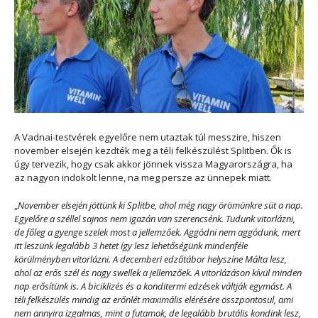
A Vadnai-testvérek egyelőre nem utaztak túl messzire, hiszen
november elsején kezdték meg a téli felkészülést Splitben. Ők is
úgy tervezik, hogy csak akkor jönnek vissza Magyarországra, ha
az nagyon indokolt lenne, na meg persze az ünnepek miatt.
„
November elsején jöttünk ki Splitbe, ahol még nagy örömünkre süt a nap.
Egyelőre a széllel sajnos nem igazán van szerencsénk. Tudunk vitorlázni,
de főleg a gyenge szelek most a jellemzőek. Aggódni nem aggódunk, mert
itt leszünk legalább 3 hetet így lesz lehetőségünk mindenféle
körülményben vitorlázni. A decemberi edzőtábor helyszíne Málta lesz,
ahol az erős szél és nagy swellek a jellemzőek. A vitorlázáson kívül minden
nap erősítünk is. A biciklizés és a konditermi edzések váltják egymást. A
téli felkészülés mindig az erőnlét maximális elérésére összpontosul, ami
nem annyira izgalmas, mint a futamok, de legalább brutális kondink lesz,