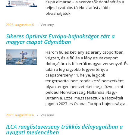
Kupa elmarad – a szervezők döntését és a
teljes hivatalos tájékoztatást alább
olvashatjátok:
2026. augusztus 6.
-
Verseny
Sikeres Optimist Európa-bajnokságot zárt a
magyar csapat Gdyniában
Három fiú és két lány az arany csoportban
végzett, és a fiú és a lány ezüst csoport
dobogójára is felkerült magyar versenyző. És
talán a legnagyobb fegyvertény: a
csapatverseny 11. helye, legjobb
tengerparttal nem rendelkező nemzetként,
olyan tengeri nemzeteket megelőzve, mint
például Horvátország, Hollandia, Nagy-
Britannia. Ezzel megszereztük a részvételi
jogot a 2027-es Csapat Európa-bajnokságra.
2026. augusztus 6.
-
Verseny
ILCA ranglistaverseny trükkös délnyugatiban a
nyugati medencében