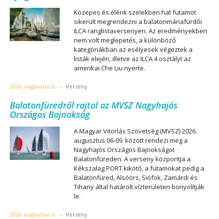
Közepes és élénk szelekben hat futamot
sikerült megrendezni a balatonmáriafürdői
ILCA ranglistaversenyen. Az eredményekben
nem volt meglepetés, a különböző
kategóriákban az esélyesek végeztek a
listák elején, illetve az ILCA 4 osztályt az
amerikai Che Liu nyerte.
2026. augusztus 6.
-
Verseny
Balatonfüredről rajtol az MVSZ Nagyhajós
Országos Bajnokság
A Magyar Vitorlás Szövetség (MVSZ) 2026.
augusztus 06-09. között rendezi meg a
Nagyhajós Országos Bajnokságot
Balatonfüreden. A verseny központja a
Kékszalag PORT kikötő, a futamokat pedig a
Balatonfüred, Alsóörs, Siófok, Zamárdi és
Tihany által határolt vízterületen bonyolítják
le.
2026. augusztus 6.
-
Verseny