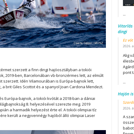
...
Vitorlás
dingi
Ez vót
2026. a
Alig v
élesb
Agárd
rmet szerzett a finn dingi hajóosztályban a tokiói
pont t
k, 2019-ben, Barcelonában vb-bronzérmes lett, az elmúlt
t szerzett. Idén Vilamourában is Európa-bajnok lett,
...
t, a brit Giles Scottot és a spanyol Joan Cardona Mendezt.
Hajón is
és Európa-bajnok, a tokiói kvótát a 2018-ban a dániai
Szard
ilágbajnokság 8. helyezésével szerezte meg. 2019
2026. áp
n a harmadik helyezést érte el. A tokiói olimpiai tíz
ére került a negyvennégy hajóból álló olimpiai Laser
A szar
összet
babot
finom.