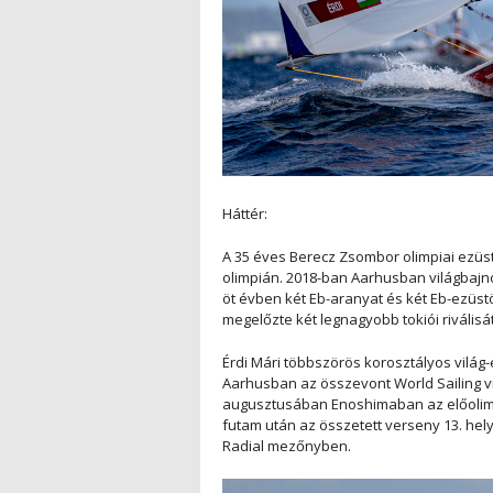
Háttér:
A 35 éves Berecz Zsombor olimpiai ezüsté
olimpián. 2018-ban Aarhusban világbajno
öt évben két Eb-aranyat és két Eb-ezüstö
megelőzte két legnagyobb tokiói riválisá
Érdi Mári többszörös korosztályos világ-
Aarhusban az összevont World Sailing v
augusztusában Enoshimaban az előolimpiá
futam után az összetett verseny 13. hely
Radial mezőnyben.