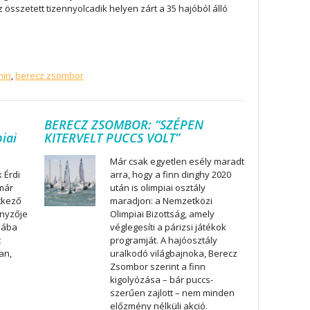
 összetett tizennyolcadik helyen zárt a 35 hajóból álló
min
,
berecz zsombor
BERECZ ZSOMBOR: “SZÉPEN
piai
KITERVELT PUCCS VOLT”
Már csak egyetlen esély maradt
 Érdi
arra, hogy a finn dinghy 2020
már
után is olimpiai osztály
tkező
maradjon: a Nemzetközi
nyzője
Olimpiai Bizottság, amely
iába
véglegesíti a párizsi játékok
t
programját. A hajóosztály
an,
uralkodó világbajnoka, Berecz
Zsombor szerint a finn
a
kigolyózása – bár puccs-
szerűen zajlott – nem minden
előzmény nélküli akció.