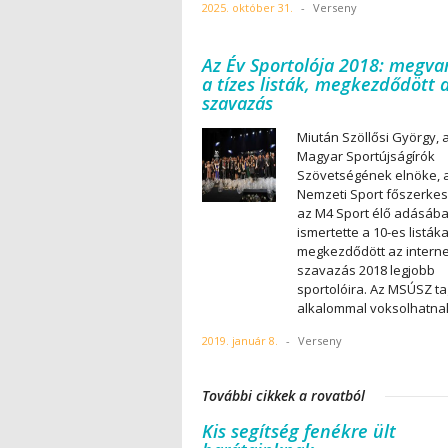
2025. október 31.
-
Verseny
Az Év Sportolója 2018: megv
a tízes listák, megkezdődött 
szavazás
Miután Szöllősi György, 
Magyar Sportújságírók
Szövetségének elnöke, 
Nemzeti Sport főszerkes
az M4 Sport élő adásáb
ismertette a 10-es listáka
megkezdődött az intern
szavazás 2018 legjobb
sportolóira. Az MSÚSZ tag
alkalommal voksolhatna
2019. január 8.
-
Verseny
További cikkek a rovatból
Kis segítség fenékre ült