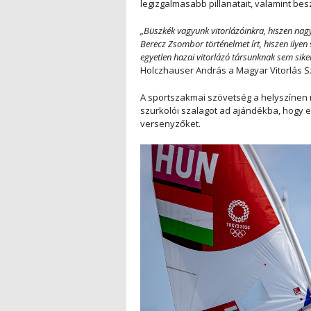
legizgalmasabb pillanatait, valamint bes
„Büszkék vagyunk vitorlázóinkra, hiszen nag
Berecz Zsombor történelmet írt, hiszen ilye
egyetlen hazai vitorlázó társunknak sem siker
Holczhauser András a Magyar Vitorlás Sz
A sportszakmai szövetség a helyszínen
szurkolói szalagot ad ajándékba, hogy e
versenyzőket.