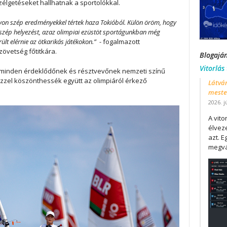
zélgetéseket hallhatnak a sportolókkal.
yon szép eredményekkel tértek haza Tokióból. Külön öröm, hogy
n szép helyezést, azaz olimpiai ezüstöt sportágunkban még
ült elérnie az ötkarikás játékokon.”
- fogalmazott
övetség főtitkára.
Blogajá
Vitorlás
 minden érdeklődőnek és résztvevőnek nemzeti színű
zzel köszönthessék együtt az olimpiáról érkező
Látván
mester
2026. j
A vit
élveze
azt. E
megvá