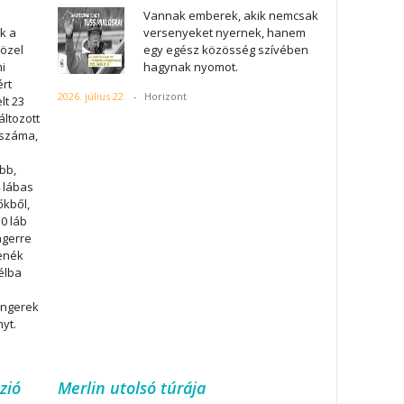
Vannak emberek, akik nemcsak
k a
versenyeket nyernek, hanem
közel
egy egész közösség szívében
i
hagynak nyomot.
ért
2026. július 22.
-
Horizont
lt 23
áltozott
 száma,
bb,
 lábas
őkből,
0 láb
ngerre
fenék
élba
engerek
nyt.
zió
Merlin utolsó túrája