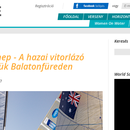
Regisztráció
vagy
FŐOLDAL
VERSENY
HORIZONT
Women On Water
Keresés
p - A hazai vitorlázó
jük Balatonfüreden
World Sa
07