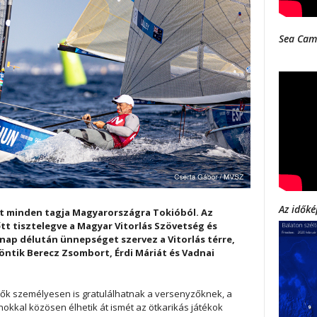
Sea Cam
Az időké
at minden tagja Magyarországra Tokióból. Az
tt tisztelegve a Magyar Vitorlás Szövetség és
p délután ünnepséget szervez a Vitorlás térre,
öntik Berecz Zsombort, Érdi Máriát és Vadnai
ők személyesen is gratulálhatnak a versenyzőknek, a
konokkal közösen élhetik át ismét az ötkarikás játékok