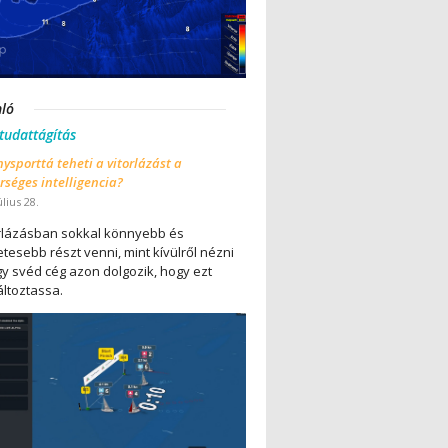
nló
 tudattágítás
ysporttá teheti a vitorlázást a
séges intelligencia?
úlius 28.
orlázásban sokkal könnyebb és
tesebb részt venni, mint kívülről nézni
gy svéd cég azon dolgozik, hogy ezt
ltoztassa.