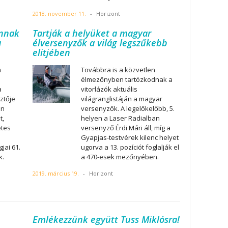
2018. november 11.
-
Horizont
annak
Tartják a helyüket a magyar
a
élversenyzők a világ legszűkebb
elitjében
a
Továbbra is a közvetlen
élmezőnyben tartózkodnak a
a
vitorlázók aktuális
ztője
világranglistáján a magyar
an
versenyzők. A legelőkelőbb, 5.
t,
helyen a Laser Radialban
etes
versenyző Érdi Mári áll, míg a
Gyapjas-testvérek kilenc helyet
jai 61.
ugorva a 13. pozíciót foglalják el
k.
a 470-esek mezőnyében.
2019. március 19.
-
Horizont
Emlékezzünk együtt Tuss Miklósra!