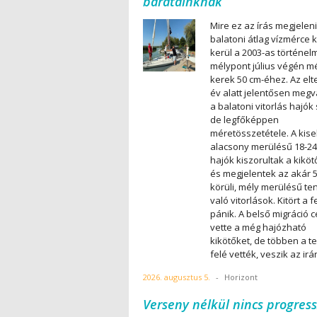
barátainknak
Mire ez az írás megjeleni
balatoni átlag vízmérce 
kerül a 2003-as történelm
mélypont július végén m
kerek 50 cm-éhez. Az elte
év alatt jelentősen megv
a balatoni vitorlás hajók
de legfőképpen
méretösszetétele. A kise
alacsony merülésű 18-24
hajók kiszorultak a kiköt
és megjelentek az akár 5
körüli, mély merülésű te
való vitorlások. Kitört a 
pánik. A belső migráció c
vette a még hajózható
kikötőket, de többen a t
felé vették, veszik az irá
2026. augusztus 5.
-
Horizont
Verseny nélkül nincs progress