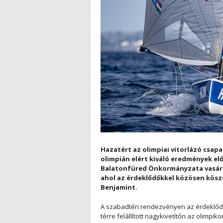
Hazatért az olimpiai vitorlázó csap
olimpián elért kiváló eredmények elő
Balatonfüred Önkormányzata vasárna
ahol az érdeklődőkkel közösen kösz
Benjamint.
A szabadtéri rendezvényen az érdeklőd
térre felállított nagykivetítőn az olimpi