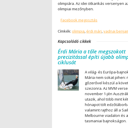
olimpiára. Az idei ötkarikás versenyen az
olimpiai mezőnyben.
Facebook megosztás
Címkék:
olimpia
,
érdi mári
,
vadnai benja
Kapcsolódó cikkek
Érdi Mária a tőle megszokott
precizitással építi újabb olim
ciklusát
A világ- és Európa-bajnok
Mária nem sokat pihen: 
gőzerővel készül a köve
szezonra. Az MVM verse
november 1-jén Ausztrál
utazik, ahol több mint ké
hónapot tölt edzőtáborb
valamint rajthoz áll a Sail
Melbourne viadalon és 
tasmaniai bajnokságon.