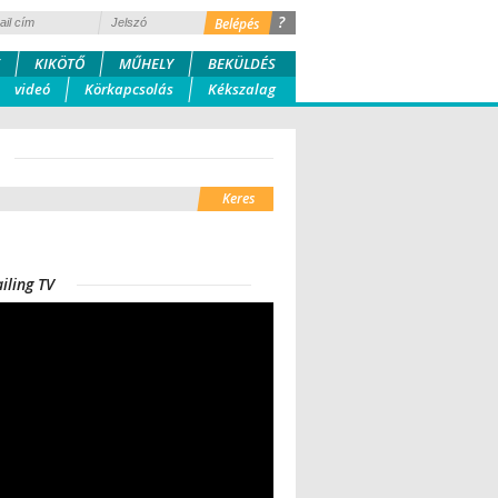
?
KIKÖTŐ
MŰHELY
BEKÜLDÉS
videó
Körkapcsolás
Kékszalag
iling TV