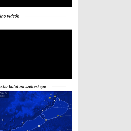
ino videók
p.hu balatoni széltérképe