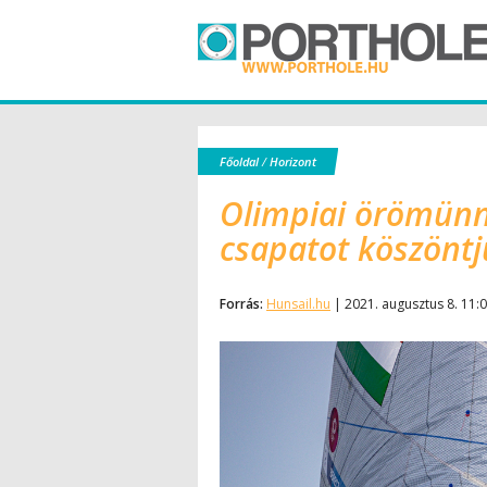
Főoldal
/
Horizont
Olimpiai örömünne
csapatot köszönt
Forrás:
Hunsail.hu
| 2021. augusztus 8. 11: