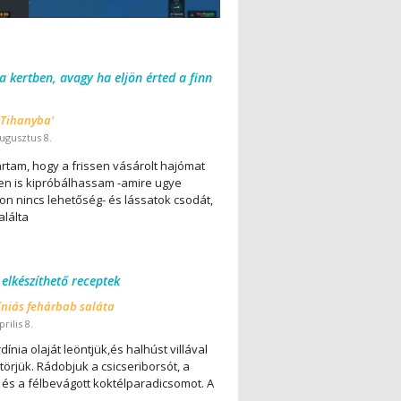
 a kertben, avagy ha eljön érted a finn
 Tihanyba'
ugusztus 8.
ártam, hogy a frissen vásárolt hajómat
en is kipróbálhassam -amire ugye
on nincs lehetőség- és lássatok csodát,
alálta
 elkészíthető receptek
íniás fehárbab saláta
rilis 8.
dínia olaját leöntjük,és halhúst villával
örjük. Rádobjuk a csicseriborsót, a
 és a félbevágott koktélparadicsomot. A
..