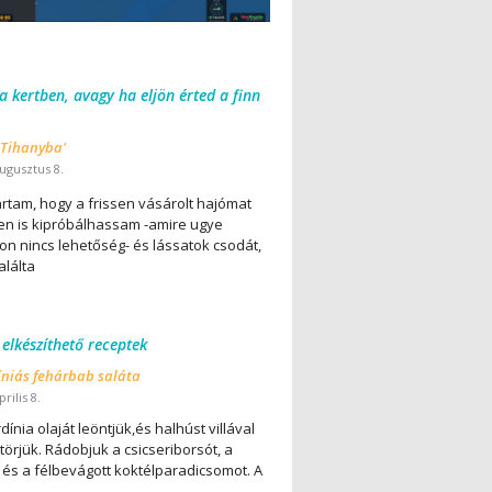
 a kertben, avagy ha eljön érted a finn
 Tihanyba'
ugusztus 8.
ártam, hogy a frissen vásárolt hajómat
en is kipróbálhassam -amire ugye
on nincs lehetőség- és lássatok csodát,
alálta
 elkészíthető receptek
íniás fehárbab saláta
rilis 8.
dínia olaját leöntjük,és halhúst villával
örjük. Rádobjuk a csicseriborsót, a
 és a félbevágott koktélparadicsomot. A
..