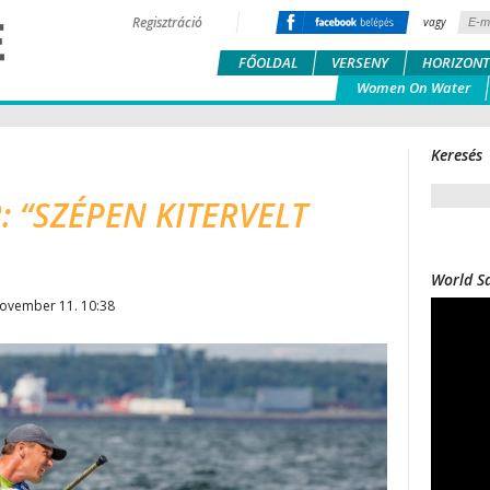
Regisztráció
vagy
FŐOLDAL
VERSENY
HORIZONT
Women On Water
Keresés
 “SZÉPEN KITERVELT
World Sa
november 11. 10:38