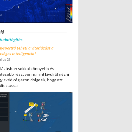
nló
 tudattágítás
ysporttá teheti a vitorlázást a
séges intelligencia?
úlius 28.
orlázásban sokkal könnyebb és
tesebb részt venni, mint kívülről nézni
gy svéd cég azon dolgozik, hogy ezt
ltoztassa.