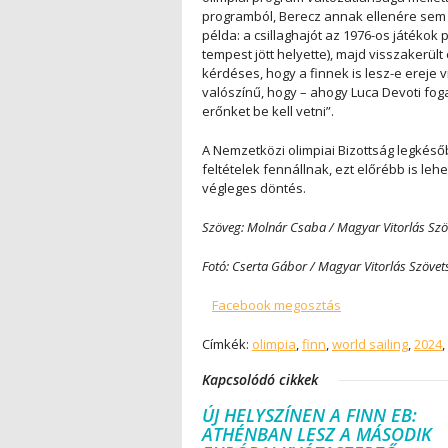
programból, Berecz annak ellenére sem n
példa: a csillaghajót az 1976-os játékok
tempest jött helyette), majd visszakerült 
kérdéses, hogy a finnek is lesz-e ereje 
valószínű, hogy – ahogy Luca Devoti fo
erőnket be kell vetni”.
A Nemzetközi olimpiai Bizottság legkés
feltételek fennállnak, ezt előrébb is leh
végleges döntés.
Szöveg: Molnár Csaba / Magyar Vitorlás Szö
Fotó: Cserta Gábor / Magyar Vitorlás Szövet
Facebook megosztás
Címkék:
olimpia
,
finn
,
world sailing
,
2024
,
Kapcsolódó cikkek
ÚJ HELYSZÍNEN A FINN EB:
ATHÉNBAN LESZ A MÁSODIK