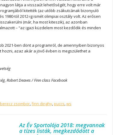
agyon látja a visszaút lehetőségét, hogy erre volt már
 programjából kitették (az utóbb zsákutcának bizonyuló
és 1980-tól 2012-ig ismét olimpiai osztály volt. Az erősen
visszakerülni (már, ha most kiteszik), az azonban
galmazott – “az igazi küzdelem most kezdődik és minden
őbb 2021-ben dönt a programról, de amennyiben bizonyos
et hozni, azaz akár a jövő évben is megszülethet a
vetség
ség, Robert Deaves / Finn class Facebook
berecz zsombor
,
finn dinghy
,
puccs
,
ws
Az Év Sportolója 2018: megvannak
a tízes listák, megkezdődött a