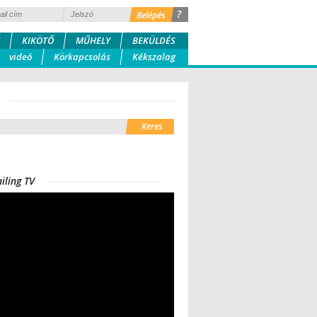
?
KIKÖTŐ
MŰHELY
BEKÜLDÉS
videó
Körkapcsolás
Kékszalag
iling TV