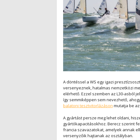
A döntéssel a WS egy igazi presztízsosztá
versenyeznek, hatalmas nemzetközi me
elérhető. Ezzel szemben az L30-asból je
így semmiképpen sem nevezhető, ahog
balatoni tesztvitorlázáson
mutatja be az 
A gyártást persze meg lehet oldani, hisz
gyártókapacitásokhoz. Berecz szerint fe
francia szavazatokat, amelyek annak ell
versenyzőik hajtanak az osztályban.