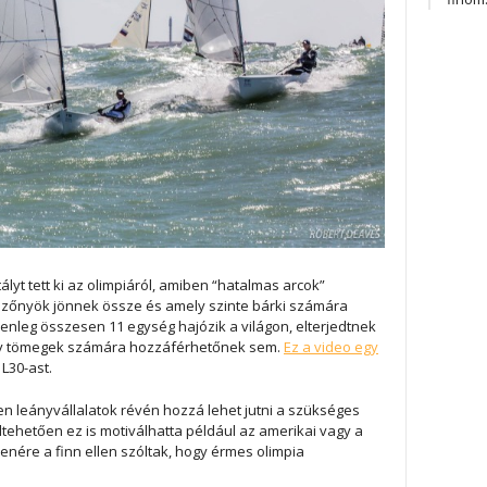
lyt tett ki az olimpiáról, amiben “hatalmas arcok”
zőnyök jönnek össze és amely szinte bárki számára
lenleg összesen 11 egység hajózik a világon, elterjedtnek
y tömegek számára hozzáférhetőnek sem.
Ez a video egy
L30-ast.
en leányvállalatok révén hozzá lehet jutni a szükséges
ltehetően ez is motiválhatta például az amerikai vagy a
enére a finn ellen szóltak, hogy érmes olimpia