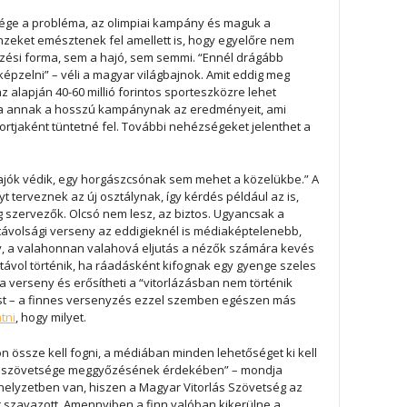
nsége a probléma, az olimpiai kampány és maguk a
nzeket emésztenek fel amellett is, hogy egyelőre nem
ési forma, sem a hajó, sem semmi. “Ennél drágább
épzelni” – véli a magyar világbajnok. Amit eddig meg
az alapján 40-60 millió forintos sporteszközre lehet
ja annak a hosszú kampánynak az eredményeit, ami
ortjaként tüntetné fel. További nehézségeket jelenthet a
ihajók védik, egy horgászcsónak sem mehet a közelükbe.” A
t terveznek az új osztálynak, így kérdés például az is,
 szervezők. Olcsó nem lesz, az biztos. Ugyancsak a
 távolsági verseny az eddigieknél is médiaképtelenebb,
y, a valahonnan valahová eljutás a nézők számára kevés
 távol történik, ha ráadásként kifognak egy gyenge szeles
 verseny és erősítheti a “vitorlázásban nem történik
ést – a finnes versenyzés ezzel szemben egészen más
tni
, hogy milyet.
n össze kell fogni, a médiában minden lehetőséget ki kell
t szövetsége meggyőzésének érdekében” – mondja
elyzetben van, hiszen a Magyar Vitorlás Szövetség az
t szavazott. Amennyiben a finn valóban kikerülne a