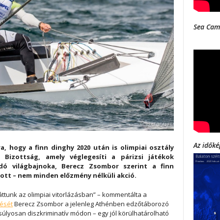
Sea Cam
Az időké
a, hogy a finn dinghy 2020 után is olimpiai osztály
 Bizottság, amely véglegesíti a párizsi játékok
odó világbajnoka, Berecz Zsombor szerint a finn
lott – nem minden előzmény nélküli akció.
áttunk az olimpiai vitorlázásban” – kommentálta a
tését
Berecz Zsombor a jelenleg Athénben edzőtáborozó
 súlyosan diszkriminatív módon – egy jól körülhatárolható