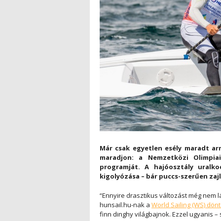
Már csak egyetlen esély maradt arr
maradjon: a Nemzetközi Olimpiai
programját. A hajóosztály uralk
kigolyózása – bár puccs-szerűen zaj
“Ennyire drasztikus változást még nem l
hunsail.hu-nak a
World Sailing (WS) dön
finn dinghy világbajnok. Ezzel ugyanis –