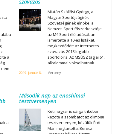
szavazás
Miután Szöllősi György, a
ozta
Magyar Sportújságírók
Szövetségének elnöke, a
Nemzeti Sport főszerkesztője
rsalába
az M4 Sport élő adásában
n
ismertette a 10-es listákat,
g
megkezdődött az internetes
sz
szavazás 2018 legjobb
ölte a
sportolóira. Az MSÚSZ tagjai 61.
ség
alkalommal voksolhatnak.
ja nem
2019. január 8.
-
Verseny
Második nap az enoshimai
ebb
tesztversenyen
Két magyar is sárga trikóban
kezdte a szombatot az olimpiai
nak a
tesztversenyen, közülük Érdi
Mári megtartotta, Berecz
ar
Zsombor kékre váltotta.