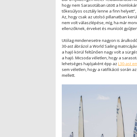
hogy nem Sarasotában ütött a homlokára
tőkesúlyos osztály lenne a finn helyett”
Az, hogy csak az utolsó pillanatban kerü
nem volt válaszlépése, míg, ha már mondj
ellenzőknek, érveket és muníciót gyűjten
Utólag mindenesetre nagyon is árulkodó 
30-ast ábrázol a World Sailing matricájá
a hajó körül feltűnően nagy volt a sürg
a hajó. Micsoda véletlen, hogy a saraso
lehetséges hajójaként épp az
L30-ast em
sem véletlen, hogy a ratifikáció során 
mellett.