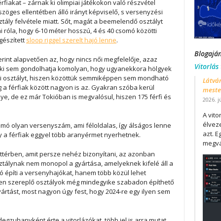
 férfiakat – zárnak ki olimpiai játékokon való részvétel
zöges ellentétben álló irányt képviselő, s versenyzési
osztály felvétele miatt. Sőt, magát a beemelendő osztályt
i róla, hogy 6-10 méter hosszú, 4 és 40 csomó közötti
gészített
sloop riggel szerelt hajó lenne
.
Blogajá
erint alapvetően az, hogy nincs női megfelelője, azaz
Vitorlás
enki sem gondolhatja komolyan, hogy ugyanekkora hölgyek
ai osztályt, hiszen közöttük semmiképpen sem mondható
Látván
 a férfiak között nagyon is az. Gyakran szóba kerül
mester
e, de ez már Tokióban is megvalósul, hiszen 175 férfi és
2026. j
A vit
élveze
ó olyan versenyszám, ami féloldalas, így álságos lenne
azt. E
gy a férfiak eggyel több aranyérmet nyerhetnek.
megvá
ttérben, amit persze nehéz bizonyítani, az azonban
ztálynak nem monopol a gyártása, amelyeknek kifelé áll a
tó építi a versenyhajókat, hanem több közül lehet
-ben szereplő osztályok még mindegyike szabadon építhető
gyártást, most nagyon úgy fest, hogy 2024-re egy ilyen sem
degzuhanyként érte a vitorlázókat, több jel is arra mutat,