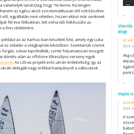
 valamelyik tanácstag, hogy “mi lenne, ha tengeri
, hanem az egész akció szisztematikusan elő volt készítve.
...
lt elő, egyáltalán nem véletlen, hiszen ekkor már senkinek
uk fél éve felbukkan, lett volna idő felkészülni az
Vitorlás
i a finn védelmére.
dingi
például az az Aarhus-ban készített fotó, amely egy Luka
Ez vót
val az oldalán a világbajnoki kikötőben. Szemtanúk szerint
2026. a
és-forgás, sokan kipróbálták, szinte folyamatosan mozgott
Alig v
tai döntés után az offshore tőkesúlyos verseny egyik
élesb
legetik
. Az L30-as projekt erős ukrán érdekeltség, így az
Agárd
az ukrán delegált nagy erőkkel kampányolt a változások
pont t
...
Hajón is
Szard
2026. áp
A szar
összet
babot
finom.