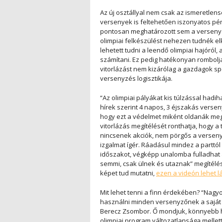
Az új osztállyal nem csak az ismeretle
versenyek is feltehetően iszonyatos pé
pontosan meghatározott sem a versenyz
olimpiai felkészülést nehezen tudnék elk
lehetett tudni a leendő olimpiai hajóról, 
számítani. Ez pedig hatékonyan rombol
vitorlázást nem kizárólag a gazdagok sp
versenyzés logisztikája.
“Az olimpiai pályákat kis túlzással had
hírek szerint 4 napos, 3 éjszakás verseny
hogy ezt a védelmet miként oldanák meg
vitorlázás megítélését ronthatja, hogy a
nincsenek akciók, nem pörgős a versen
izgalmat ígér. Ráadásul mindez a parttól
időszakot, végképp unalomba fulladhat a
semmi, csak ülnek és utaznak” megítél
képet tud mutatni,
ezen a videón lehet lá
Mit lehet tenni a finn érdekében? “Nagyo
használni minden versenyzőnek a sajá
Berecz Zsombor. Ő mondjuk, könnyebb h
olimpiai program változatlansága mellet