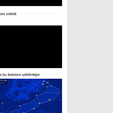
ino videók
p.hu balatoni széltérképe