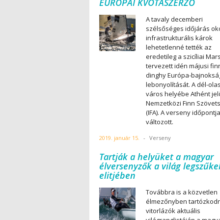
EURÓPAI KVÓTASZERZŐ
A tavaly decemberi
szélsőséges időjárás ok
infrastrukturális károk
lehetetlenné tették az
eredetileg a szicíliai Ma
tervezett idén májusi fin
dinghy Európa-bajnoksá
lebonyolítását. A dél-ola
város helyébe Athént jel
Nemzetközi Finn Szövet
(IFA). A verseny időpont
változott.
2019. január 15.
-
Verseny
Tartják a helyüket a magyar
élversenyzők a világ legszűk
elitjében
Továbbra is a közvetlen
élmezőnyben tartózkod
vitorlázók aktuális
világranglistáján a magy