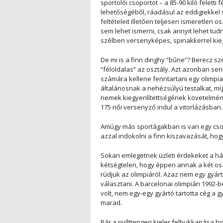
sportolói csoportot – a 85-90 kiló feletti
lehetőségéből, ráadásul az eddigiekkel s
feltételeit illetően teljesen ismeretlen 
sem lehet ismerni, csak annyit lehet tudn
szélben versenyképes, spinakkerrel kie
De mi is a finn dinghy “bűne”? Berecz sz
“féloldalas” az osztály. Azt azonban s
számára kellene fenntartani egy olimpi
általánosnak a nehézsúlyú testalkat, míg
nemek kiegyenlítettségének követelmény
175 női versenyző indul a vitorlázásban.
Amúgy más sportágakban is van egy csom
azzal indokolni a finn kiszavazását, ho
Sokan emlegetnek üzleti érdekeket a há
kétségtelen, hogy éppen annak a két os
rúdjuk az olimpiáról. Azaz nem egy gyár
választani. A barcelonai olimpián 1992
volt, nem egy-egy gyártó tartotta cég a 
marad.
Bár a nyílttengeri kieler felbukkanása hi