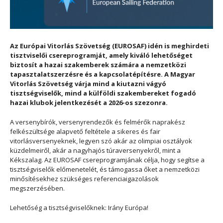
Az Európai Vitorlás Szövetség (EUROSAF) idén is meghirdeti
tisztviselői csereprogramját, amely kiváló lehetőséget
biztosít a hazai szakemberek számára a nemzetközi
tapasztalatszerzésre és a kapcsolatépítésre. A Magyar
Vitorlás Szövetség várja mind a kiutazni vágyó
tisztségviselők, mind a külföldi szakembereket fogadó
hazai klubok jelentkezését a 2026-os szezonra.
A versenybírók, versenyrendezők és felmérők naprakész
felkészültsége alapvető feltétele a sikeres és fair
vitorlásversenyeknek, legyen szó akár az olimpiai osztályok
küzdelmeiről, akár a nagyhajós túraversenyekről, mint a
Kékszalag. Az EUROSAF csereprogramjának célja, hogy segítse a
tisztségviselők előmenetelét, és támogassa őket a nemzetközi
minősítésekhez szükséges referenciaigazolások
megszerzésében.
Lehetőség a tisztségviselőknek: Irány Európa!