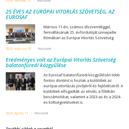
2018. február 15.
-
Horizont
25 ÉVES AZ EURÓPAI VITORLÁS SZÖVETSÉG, AZ
EUROSAF
Március 11-én, számos díszvendéggel,
fennállásának 25. évfordulóját ünnepelte
Rómában az Európai Vitorlás Szövetség.
2023. március 19.
-
Horizont
Eredményes volt az Európai Vitorlás Szövetség
balatonfüredi közgyűlése
Az Eurosaf balatonfüredi közgyűlésén több
fontos döntést is hoztak a küldöttek az
európai vitorlázás jövőjéről és fejlődéséről. A
küldöttek elfogadták az elnöki, a főtitkári
beszámolókat, valamint a 2023-as és a 2024-
es költségvetéseket is.
2024. április 17.
-
Horizont
További cikkek a rovatból