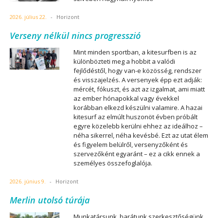
2026. július 22.
-
Horizont
Verseny nélkül nincs progresszió
Mint minden sportban, a kitesurfben is az
különbözteti meg a hobbit a valódi
fejlődéstől, hogy van-e közösség, rendszer
és visszajelzés. A versenyek épp ezt adják:
mércét, fókuszt, és azt az izgalmat, ami miatt
az ember hónapokkal vagy évekkel
korábban elkezd készülni valamire. A hazai
kitesurf az elmúlt huszonöt évben próbált
egyre közelebb kerülni ehhez az ideálhoz –
néha sikerrel, néha kevésbé. Ezt az utat élem
és figyelem belülről, versenyzőként és
szervezőként egyaránt – ez a cikk ennek a
személyes összefoglalója.
2026. június 9.
-
Horizont
Merlin utolsó túrája
Munkatársunk, barátunk szerkesztőségünk