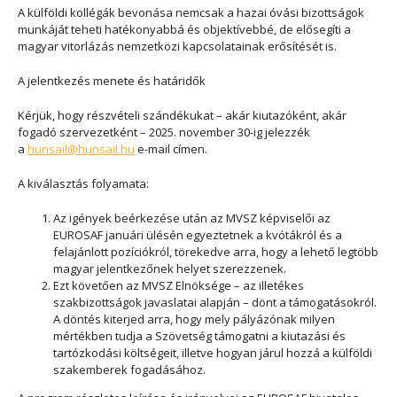
A külföldi kollégák bevonása nemcsak a hazai óvási bizottságok
munkáját teheti hatékonyabbá és objektívebbé, de elősegíti a
magyar vitorlázás nemzetközi kapcsolatainak erősítését is.
A jelentkezés menete és határidők
Kérjük, hogy részvételi szándékukat – akár kiutazóként, akár
fogadó szervezetként –
2025. november 30-ig
jelezzék
a
hunsail@hunsail.hu
e-mail címen.
A kiválasztás folyamata:
Az igények beérkezése után az MVSZ képviselői az
EUROSAF januári ülésén egyeztetnek a kvótákról és a
felajánlott pozíciókról, törekedve arra, hogy a lehető legtöbb
magyar jelentkezőnek helyet szerezzenek.
Ezt követően az MVSZ Elnöksége – az illetékes
szakbizottságok javaslatai alapján – dönt a támogatásokról.
A döntés kiterjed arra, hogy mely pályázónak milyen
mértékben tudja a Szövetség támogatni a kiutazási és
tartózkodási költségeit, illetve hogyan járul hozzá a külföldi
szakemberek fogadásához.