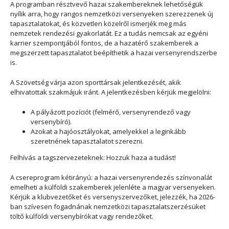
A programban résztvevő hazai szakembereknek lehetőségük
nyílik arra, hogy rangos nemzetközi versenyeken szerezzenek új
tapasztalatokat, és közvetlen közelről ismerjék meg más
nemzetek rendezési gyakorlatát. Ez a tudás nemcsak az egyéni
karrier szempontjából fontos, de a hazatérő szakemberek a
megszerzett tapasztalatot beépíthetik a hazai versenyrendszerbe
is.
A Szövetség várja azon sporttársak jelentkezését, akik
elhivatottak szakmájuk iránt. A jelentkezésben kérjük megjelölni:
A pályázott pozíciót (felmérő, versenyrendező vagy
versenybíró).
Azokat a hajóosztályokat, amelyekkel a leginkább
szeretnének tapasztalatot szerezni.
Felhívás a tagszervezeteknek: Hozzuk haza a tudást!
A csereprogram kétirányú: a hazai versenyrendezés színvonalát
emelheti a külföldi szakemberek jelenléte a magyar versenyeken.
Kérjük a klubvezetőket és versenyszervezőket, jelezzék, ha 2026-
ban szívesen fogadnának nemzetközi tapasztalatszerzésüket
töltő külföldi versenybírókat vagy rendezőket.