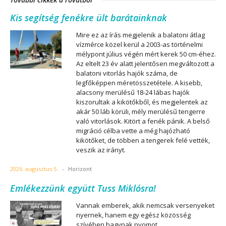
Kis segítség fenékre ült barátainknak
Mire ez az írás megjelenik a balatoni átlag
vízmérce közel kerül a 2003-as történelmi
mélypont július végén mért kerek 50 cm-éhez.
Az eltelt 23 év alatt jelentősen megváltozott a
balatoni vitorlás hajók száma, de
legfőképpen méretösszetétele. A kisebb,
alacsony merülésű 18-24 lábas hajók
kiszorultak a kikötőkből, és megjelentek az
akár 50 láb körüli, mély merülésű tengerre
való vitorlások. Kitört a fenék pánik. A belső
migráció célba vette a még hajózható
kikötőket, de többen a tengerek felé vették,
veszik az irányt.
2026. augusztus 5.
-
Horizont
Emlékezzünk együtt Tuss Miklósra!
Vannak emberek, akik nemcsak versenyeket
nyernek, hanem egy egész közösség
szívében hagynak nyomot.