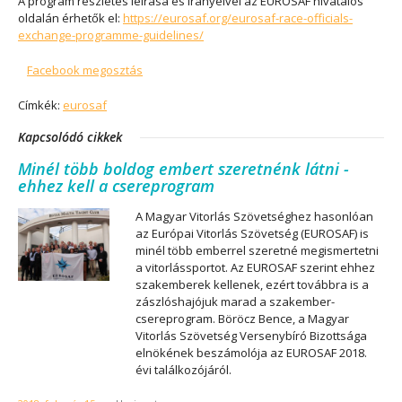
A program részletes leírása és irányelvei az EUROSAF hivatalos
oldalán érhetők el:
https://eurosaf.org/eurosaf-race-officials-
exchange-programme-guidelines/
Facebook megosztás
Címkék:
eurosaf
Kapcsolódó cikkek
Minél több boldog embert szeretnénk látni -
ehhez kell a csereprogram
A Magyar Vitorlás Szövetséghez hasonlóan
az Európai Vitorlás Szövetség (EUROSAF) is
minél több emberrel szeretné megismertetni
a vitorlássportot. Az EUROSAF szerint ehhez
szakemberek kellenek, ezért továbbra is a
zászlóshajójuk marad a szakember-
csereprogram. Böröcz Bence, a Magyar
Vitorlás Szövetség Versenybíró Bizottsága
elnökének beszámolója az EUROSAF 2018.
évi találkozójáról.