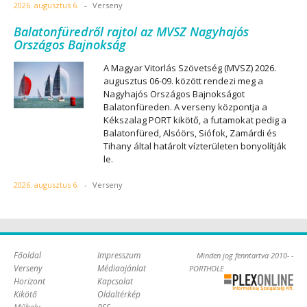
2026. augusztus 6.
-
Verseny
Balatonfüredről rajtol az MVSZ Nagyhajós
Országos Bajnokság
A Magyar Vitorlás Szövetség (MVSZ) 2026.
augusztus 06-09. között rendezi meg a
Nagyhajós Országos Bajnokságot
Balatonfüreden. A verseny központja a
Kékszalag PORT kikötő, a futamokat pedig a
Balatonfüred, Alsóörs, Siófok, Zamárdi és
Tihany által határolt vízterületen bonyolítják
le.
2026. augusztus 6.
-
Verseny
Főoldal
Impresszum
Minden jog fenntartva 2010- -
Verseny
Médiaajánlat
PORTHOLE
Horizont
Kapcsolat
Online Kft. -
Kikötő
Oldaltérkép
Szoftverfejlesztés,