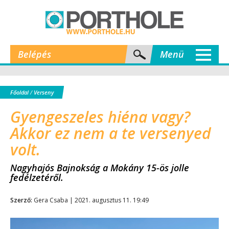
Belépés
Menü
Főoldal
/
Verseny
Gyengeszeles hiéna vagy?
Akkor ez nem a te versenyed
volt.
Nagyhajós Bajnokság a Mokány 15-ös jolle
fedélzetéről.
Szerző:
Gera Csaba | 2021. augusztus 11. 19:49