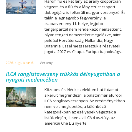
Három fiú és két lány az arany csoportban
végzett, és a fiú és a lány ezüst csoport
dobogójára is felkerült magyar versenyző. És
talán a legnagyobb fegyvertény: a
csapatverseny 11. helye, legjobb
tengerparttal nem rendelkező nemzetként,
olyan tengeri nemzeteket megelőzve, mint
például Horvátország, Hollandia, Nagy-
Britannia. Ezzel megszereztük a részvételi
jogot a 2027-es Csapat Európa-bajnokságra.
2026. augusztus 6.
-
Verseny
ILCA ranglistaverseny trükkös délnyugatiban a
nyugati medencében
Közepes és élénk szelekben hat futamot
sikerült megrendezni a balatonmáriafürdői
ILCA ranglistaversenyen. Az eredményekben
nem volt meglepetés, a különböző
kategóriákban az esélyesek végeztek a
listák elején, illetve az ILCA 4 osztályt az
amerikai Che Liu nyerte.