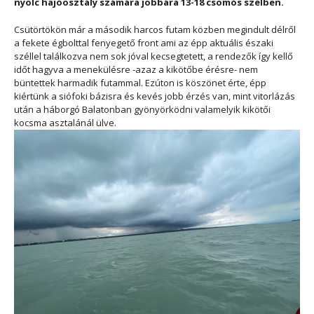
nyolc hajóosztály számára jobbára 13-18 csomós szélben.
Csütörtökön már a második harcos futam közben megindult délről
a fekete égbolttal fenyegető front ami az épp aktuális északi
széllel találkozva nem sok jóval kecsegtetett, a rendezők így kellő
időt hagyva a menekülésre -azaz a kikötőbe érésre- nem
büntettek harmadik futammal. Ezúton is köszönet érte, épp
kiértünk a siófoki bázisra és kevés jobb érzés van, mint vitorlázás
után a háborgó Balatonban gyönyörködni valamelyik kikötői
kocsma asztalánál ülve.