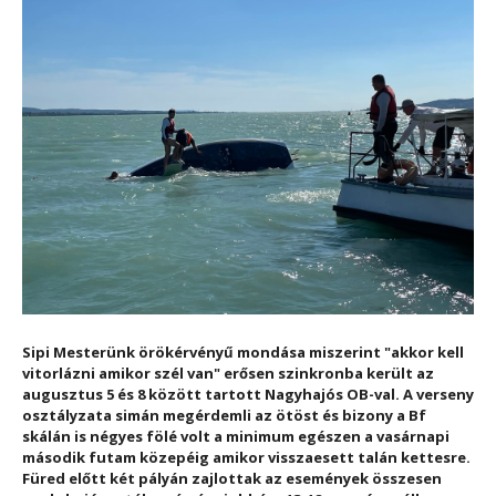
Sipi Mesterünk örökérvényű mondása miszerint "akkor kell
vitorlázni amikor szél van" erősen szinkronba került az
augusztus 5 és 8 között tartott Nagyhajós OB-val. A verseny
osztályzata simán megérdemli az ötöst és bizony a Bf
skálán is négyes fölé volt a minimum egészen a vasárnapi
második futam közepéig amikor visszaesett talán kettesre.
Füred előtt két pályán zajlottak az események összesen