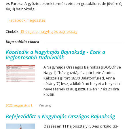
és Faresz. A győzteseknek természetesen gratulálunk de jövőre új
év, új bajnokság.
Facebook megosztás
Címkék:
15-ös jolle
,
nagyhajós bajnokság
Kapcsolódó cikkek
Közeledik a Nagyhajós Bajnokság - Ezek a
legfontosabb tudnivalók
A Nagyhajós Országos Bajnokság DOQDrive
Nagydíj "házigazdája" a pár hete átadott
Kékszalag Port (8230 Balatonfüred, Anna
sétány 7.) lesz, a kikötő ad helyet a helyszíni
nevezésnek is augusztus 3-án 17 és 21 óra
között.
2022. augusztus 1.
-
Verseny
Befejeződött a Nagyhajós Országos Bajnokság
Összesen 11 hajóosztály (50-es cirkáló, 33-