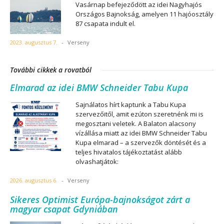
Vasárnap befejeződött az idei Nagyhajós
Országos Bajnokság, amelyen 11 hajóosztály
87 csapata indult el.
2023. augusztus 7.
-
Verseny
További cikkek a rovatból
Elmarad az idei BMW Schneider Tabu Kupa
Sajnálatos hírt kaptunk a Tabu Kupa
szervezőitől, amit ezúton szeretnénk mi is
megosztani veletek. A Balaton alacsony
vízállása miatt az idei BMW Schneider Tabu
Kupa elmarad – a szervezők döntését és a
teljes hivatalos tájékoztatást alább
olvashatjátok:
2026. augusztus 6.
-
Verseny
Sikeres Optimist Európa-bajnokságot zárt a
magyar csapat Gdyniában