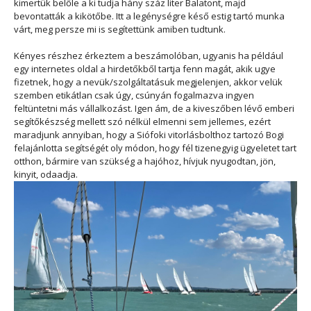
kimertük belőle a ki tudja hány száz liter Balatont, majd
bevontatták a kikötőbe. Itt a legénységre késő estig tartó munka
várt, meg persze mi is segítettünk amiben tudtunk.
Kényes részhez érkeztem a beszámolóban, ugyanis ha például
egy internetes oldal a hirdetőkből tartja fenn magát, akik ugye
fizetnek, hogy a nevük/szolgáltatásuk megjelenjen, akkor velük
szemben etikátlan csak úgy, csúnyán fogalmazva ingyen
feltüntetni más vállalkozást. Igen ám, de a kiveszőben lévő emberi
segítőkészség mellett szó nélkül elmenni sem jellemes, ezért
maradjunk annyiban, hogy a Siófoki vitorlásbolthoz tartozó Bogi
felajánlotta segítségét oly módon, hogy fél tizenegyig ügyeletet tart
otthon, bármire van szükség a hajóhoz, hívjuk nyugodtan, jön,
kinyit, odaadja.