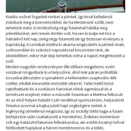
Kiadós esővel fogadott minket a péntek, így kicsit kelletlenül
indultunk meg a tizenötösökkel, de ha Mesterünk szólít, nem
tehetünk mást. A rendezőség négy futammal hálálta meg
jelenlétünket, ami remek döntés volt, hiszen ki tudja mit hoz a
hátralévő két nap, (még négy futamot!) de így biztosan érvényes a
bajnokság. A szombat mintha ki akarna engesztelni a péntek miatt,
szélcsenddel és szikrázó napsütéssel köszöntött ránk, de
ebédidőben, mikor már épp temettük volna a napot, megérkezett a
szél.
Minden nagyobb rendezvényen illik időben megjelenni, ezért
vontával rongyoltunk ki a helyszínre, ahol már páran próbálták
összebarátkoztatni a spinakkert a kellemetlen csapkodós déli
széllel, inkább kevesebb mint több sikerrel. Talán kettő körül
rajtolhattunk és a szokásos harcokat vívtuk egymással és a
természet erejével, mikor a második futamban a Meléna felborult
és az első helyen haladó Csér rendkívül sportszerűen, helyezését
feladva azonnal a bajba jutott hajó segítségére sietett. A
legénység sértetlenül megúszta, így az osztály többi tagja a futam
befejezése után csatlakozott a mentéshez. Érdekes momentum
volt egy katasztrófaturista felbukkanása, aki a több tucatnyi lufival
feldíszített hajójával a három mentőmotoros és a többi,