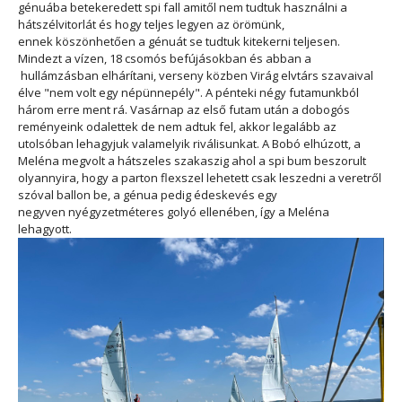
génuába betekeredett spi fall amitől nem tudtuk használni a
hátszélvitorlát és hogy teljes legyen az örömünk,
ennek köszönhetően a génuát se tudtuk kitekerni teljesen.
Mindezt a vízen, 18 csomós befújásokban és abban a
hullámzásban elhárítani, verseny közben Virág elvtárs szavaival
élve "nem volt egy népünnepély". A pénteki négy futamunkból
három erre ment rá. Vasárnap az első futam után a dobogós
reményeink odalettek de nem adtuk fel, akkor legalább az
utolsóban lehagyjuk valamelyik riválisunkat. A Bobó elhúzott, a
Meléna megvolt a hátszeles szakaszig ahol a spi bum beszorult
olyannyira, hogy a parton flexszel lehetett csak leszedni a veretről
szóval ballon be, a génua pedig édeskevés egy
negyven nyégyzetméteres golyó ellenében, így a Meléna
lehagyott.