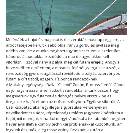
Melénáék a hajót és magukat is összerakták másnap reggelre, az
árbóc tetejébe került kisebb oldalirányú görbülés javítása még
odébb van, de a munka meghozta gyümölcsét. Ami a szelet illeti,
háborús állapotokkal kezdődött a nap de ugye akkor kell
vitorlázni... szóval irány a pálya, még két futam erejéig. Ahogy a
bevezetőben említettem, a második felénél gyengült le a szél, a
rendezőség gyors reagálással rövidítette a pályát, tíz érvényes
futam a kiírt tízből, ez igen. Tíz pont a rendezőknek.
A Mokány legénysége Balla "Csimbi" Zoltán, Bartoss "Jenő" Gábor
és jómagam azzal a nem titkolt szándékkal álltunk össze, hogy
megnyerünk egy futamot és dobogós helyre visszük be az
öregecske hajót ebben az erős mezőnyben. Egyik se sikerült. A
Csér csapatát, akár egy illegális gyorsulási versenyeken
nevelkedett családot, képtelenség utolérni (egyszer kibéreltem a
hajót, mit mondjak rohadtul megy) ráadásul a tíz futamból négyben
havariával illetve komoly technikai problémákkal küzdöttünk, ami
legyünk őszinték, elég rossz arány. Beakadt, azután a