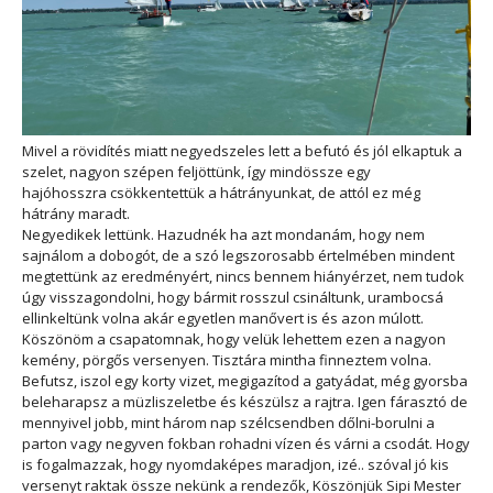
Mivel a rövidítés miatt negyedszeles lett a befutó és jól elkaptuk a
szelet, nagyon szépen feljöttünk, így mindössze egy
hajóhosszra csökkentettük a hátrányunkat, de attól ez még
hátrány maradt.
Negyedikek lettünk. Hazudnék ha azt mondanám, hogy nem
sajnálom a dobogót, de a szó legszorosabb értelmében mindent
megtettünk az eredményért, nincs bennem hiányérzet, nem tudok
úgy visszagondolni, hogy bármit rosszul csináltunk, urambocsá
ellinkeltünk volna akár egyetlen manővert is és azon múlott.
Köszönöm a csapatomnak, hogy velük lehettem ezen a nagyon
kemény, pörgős versenyen. Tisztára mintha finneztem volna.
Befutsz, iszol egy korty vizet, megigazítod a gatyádat, még gyorsba
beleharapsz a müzliszeletbe és készülsz a rajtra. Igen fárasztó de
mennyivel jobb, mint három nap szélcsendben dőlni-borulni a
parton vagy negyven fokban rohadni vízen és várni a csodát. Hogy
is fogalmazzak, hogy nyomdaképes maradjon, izé.. szóval jó kis
versenyt raktak össze nekünk a rendezők, Köszönjük Sipi Mester