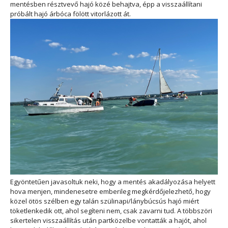
mentésben résztvevő hajó közé behajtva, épp a visszaállítani
próbált hajó árbóca fölött vitorlázott át.
Egyöntetűen javasoltuk neki, hogy a mentés akadályozása helyett
hova menjen, mindenesetre emberileg megkérdőjelezhető, hogy
közel ötös szélben egy talán szülinapi/lánybúcsús hajó miért
töketlenkedik ott, ahol segíteni nem, csak zavarni tud. A többszöri
sikertelen visszaállítás után partközelbe vontatták a hajót, ahol