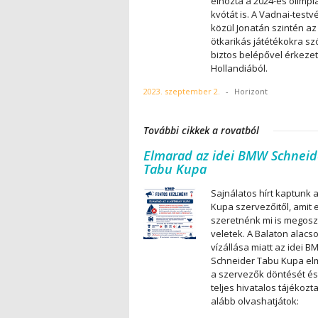
elhozta a 2024-es olimpia
kvótát is. A Vadnai-testv
közül Jonatán szintén az
ötkarikás játétékokra sz
biztos belépővel érkeze
Hollandiából.
2023. szeptember 2.
-
Horizont
További cikkek a rovatból
Elmarad az idei BMW Schneid
Tabu Kupa
Sajnálatos hírt kaptunk 
Kupa szervezőitől, amit 
szeretnénk mi is megosz
veletek. A Balaton alacs
vízállása miatt az idei 
Schneider Tabu Kupa el
a szervezők döntését és
teljes hivatalos tájékozt
alább olvashatjátok: