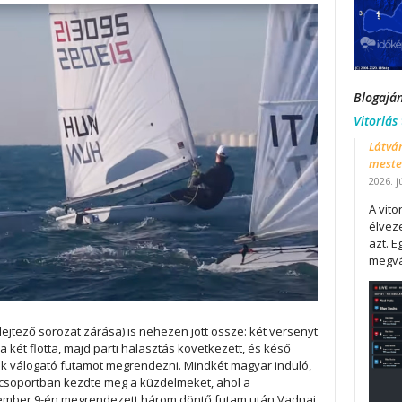
Blogajá
Vitorlás
Látván
mester
2026. j
A vit
élveze
azt. E
megvá
ejtező sorozat zárása) is nehezen jött össze: két versenyt
 két flotta, majd parti halasztás következett, és késő
dik válogató futamot megrendezni. Mindkét magyar induló,
 csoportban kezdte meg a küzdelmeket, ahol a
ovember 9-én megrendezett három döntő futam után Vadnai