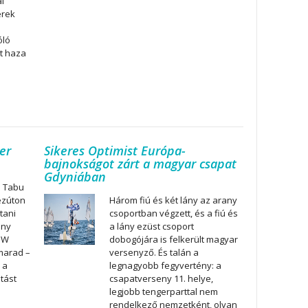
i
érek
óló
tt haza
er
Sikeres Optimist Európa-
bajnokságot zárt a magyar csapat
Gdyniában
a Tabu
ezúton
Három fiú és két lány az arany
tani
csoportban végzett, és a fiú és
ony
a lány ezüst csoport
BMW
dobogójára is felkerült magyar
marad –
versenyző. És talán a
 a
legnagyobb fegyvertény: a
atást
csapatverseny 11. helye,
legjobb tengerparttal nem
rendelkező nemzetként, olyan