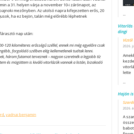
amin a 31. helyen várja a november 10-i zárónapot, az
gbajnoki mezőnyben. Az utolsó napra kifejezetten erős, 20
...
ógusok, ha ez bejön, talán még előrébb léphetnek
Vitorlás
dingi
fárasztó nap után:
Víztől
00-120 kilométeres erősségű széllel, ennek mi még egyelőre csak
2026. j
ngébb, forgolódó szélben elég kellemetlenek tudtak lenni.
Amekk
k, három futamot terveznek – nagyon szeretnék a legjobb tíz
kezdet
őttem és mögöttem is kiváló vitorlázók vannak a listán, bizakodó
vitor
lette
...
Hajón is
Szard
2026. áp
ard
,
vadnai benjamin
A szar
összet
babot
finom.