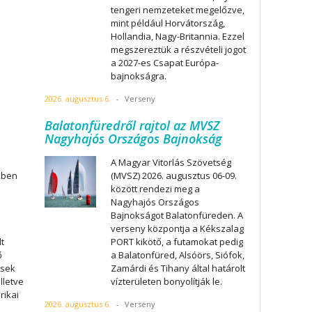
tengeri nemzeteket megelőzve,
mint például Horvátország,
Hollandia, Nagy-Britannia. Ezzel
megszereztük a részvételi jogot
a 2027-es Csapat Európa-
bajnokságra.
2026. augusztus 6.
-
Verseny
Balatonfüredről rajtol az MVSZ
Nagyhajós Országos Bajnokság
A Magyar Vitorlás Szövetség
kben
(MVSZ) 2026. augusztus 06-09.
között rendezi meg a
Nagyhajós Országos
Bajnokságot Balatonfüreden. A
verseny központja a Kékszalag
t
PORT kikötő, a futamokat pedig
ő
a Balatonfüred, Alsóörs, Siófok,
esek
Zamárdi és Tihany által határolt
illetve
vízterületen bonyolítják le.
rikai
2026. augusztus 6.
-
Verseny