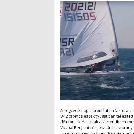
A negyedik napi három futam (azaz a sel
8-12 csomós északnyugatiban teljesített a
délután sikerült csak a sorrendben ötö
Vadnai Benjamin és Jonatán is az arany
világbajnokság utolsó előtti napján, n