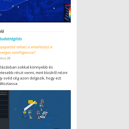
nló
 tudattágítás
ysporttá teheti a vitorlázást a
séges intelligencia?
úlius 28.
orlázásban sokkal könnyebb és
tesebb részt venni, mint kívülről nézni
gy svéd cég azon dolgozik, hogy ezt
ltoztassa.