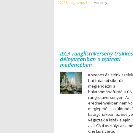
2026. augusztus 6.
-
Verseny
ILCA ranglistaverseny trükkös
délnyugatiban a nyugati
medencében
Közepes és élénk szele
hat futamot sikerült
megrendezni a
balatonmáriafürdői ILCA
ranglistaversenyen. Az
eredményekben nem vol
meglepetés, a különböz
kategóriákban az esély
végeztek a listák elején, 
az ILCA 4 osztályt az ame
Che Liu nyerte.