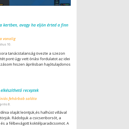
 a kertben, avagy ha eljön érted a finn
 a vonalig
úlius 10.
ora tanácstalanság övezte a szezon
ét pont úgy vett óriási fordulatot az idei
lázásom hiszen áprilisban hajótulajdonos
 elkészíthető receptek
íniás fehárbab saláta
rilis 8.
dínia olaját leöntjük,és halhúst villával
örjük. Rádobjuk a csicseriborsót, a
 és a félbevágott koktélparadicsomot. A
..