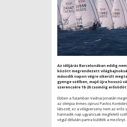
Az időjárás Barcelonában eddig nem
között megrendezett világbajnokság
második napon végre sikerült megtar
gyenge szélben, majd újra hosszú v
szerencsére 18-20 csomóig erősödött
Ebben a futamban Vadnai Jonatán megmu
az olimpia érmes ciprusi Pavlos Kontide
látszott, ez a világverseny nem az erős 
harmadik nap ugyancsak megfelelő szél 
végül délután partra küldték a mezőnyt.