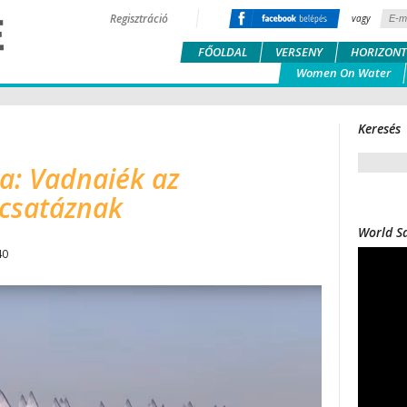
Regisztráció
vagy
FŐOLDAL
VERSENY
HORIZONT
Women On Water
Keresés
a: Vadnaiék az
csatáznak
World Sa
40