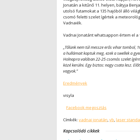
Jonatán a kitűnő 11. helyen, bátyja Benj
utolsó futamokat a 135 hajóból álló vilá
csomó feletti szelet ígértek a meteorol
Vadnaiék.
Vadnai Jonatánt whatsappon értem el a 
„Tőlünk nem túl messze erős vihar tombol, 1
a hullámait kaptuk meg, ezek a swellek a gye
Holnapra valóban 22-25 csomós szelet ígérne
közé kerülni. Egy biztos: nagy csata lesz. El
vagyok.”
Eredmények
visyla
Facebook megosztás
Címkék:
vadnai jonatán
,
vb
,
laser stand
Kapcsolódó cikkek