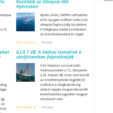
fia
Kezdődik az Olimpiai Hét
Hyèresben
olimpiai
Április 24-én, hétfőn várhatóan
erős nyugati szélben indul a tíz
olimpiai hajóosztály küzdelme.
a 13.
A Világkupa viadal szombaton
az éremfutamokkal ér véget.
2023. április 23.
-
Verseny
reket
ILCA 7 VB: A Vadnai testvérek a
a
zárófutamban folytathatják
A tíz futamos sorozat után
Vadnai Jonatán a 12., Benjamin
a 35. helyen áll. Azaz nem került
az eredménylistán legjobb tíz
alag
számára a világbajnokság
Hágai
utolsó napján megrendezendő
éremfutamba egyetlen magyar
 így
résztvevő sem.
 az
2024. január 30.
-
Verseny
et és