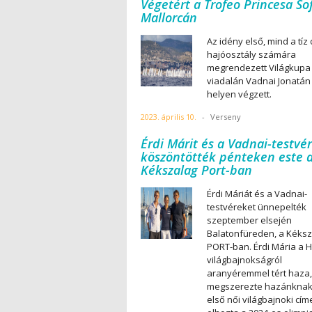
Végetért a Trofeo Princesa So
Mallorcán
Az idény első, mind a tíz 
hajóosztály számára
megrendezett Világkupa
viadalán Vadnai Jonatán 
helyen végzett.
2023. április 10.
-
Verseny
Érdi Márit és a Vadnai-testvé
köszöntötték pénteken este 
Kékszalag Port-ban
Érdi Máriát és a Vadnai-
testvéreket ünnepelték
szeptember elsején
Balatonfüreden, a Kéksz
PORT-ban. Érdi Mária a 
világbajnokságról
aranyéremmel tért haza,
megszerezte hazánknak
első női világbajnoki cím