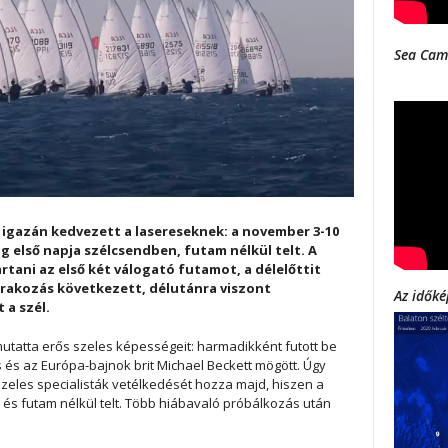
Sea Cam
 igazán kedvezett a lasereseknek: a november 3-10
 első napja szélcsendben, futam nélkül telt. A
tani az első két válogató futamot, a délelőttit
árakozás következett, délutánra viszont
Az időké
 a szél.
tatta erős szeles képességeit: harmadikként futott be
s és az Európa-bajnok brit Michael Beckett mögött. Úgy
szeles specialisták vetélkedését hozza majd, hiszen a
és futam nélkül telt. Több hiábavaló próbálkozás után