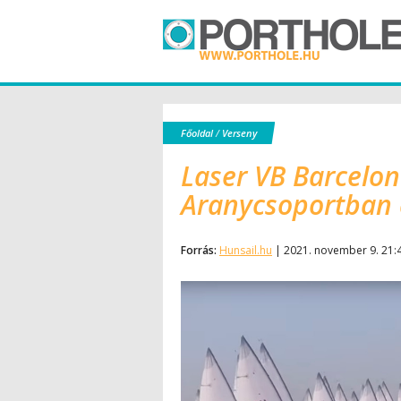
Főoldal
/
Verseny
Laser VB Barcelon
Aranycsoportban 
Forrás:
Hunsail.hu
| 2021. november 9. 21: