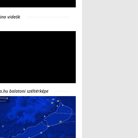
ino videók
p.hu balatoni széltérképe