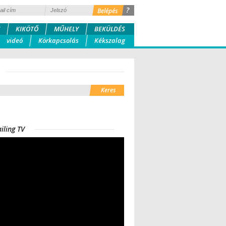
?
KIKÖTŐ
MŰHELY
BEKÜLDÉS
videó
Körkapcsolás
Kékszalag
iling TV