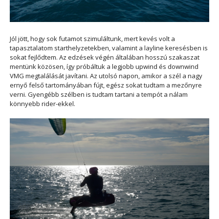
Jól jött, hogy sok futamot szimuláltunk, mert kevés volt a
tapasztalatom starthelyzetekben, valamint a layline keresésben is
sokat fejlődtem. Az edzések végén általában hosszú szakaszat
mentünk közösen, így próbáltuk a legjobb upwind és downwind
VMG megtalálását javítani. Az utolsó napon, amikor a szél a nagy
ernyő felső tartományában fújt, egész sokat tudtam a mezőnyre
verni. Gyengébb szélben is tudtam tartani a tempót a nálam
könnyebb rider-ekkel.