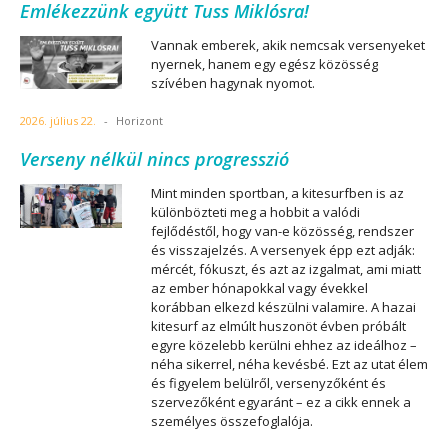
Emlékezzünk együtt Tuss Miklósra!
Vannak emberek, akik nemcsak versenyeket
nyernek, hanem egy egész közösség
szívében hagynak nyomot.
2026. július 22.
-
Horizont
Verseny nélkül nincs progresszió
Mint minden sportban, a kitesurfben is az
különbözteti meg a hobbit a valódi
fejlődéstől, hogy van-e közösség, rendszer
és visszajelzés. A versenyek épp ezt adják:
mércét, fókuszt, és azt az izgalmat, ami miatt
az ember hónapokkal vagy évekkel
korábban elkezd készülni valamire. A hazai
kitesurf az elmúlt huszonöt évben próbált
egyre közelebb kerülni ehhez az ideálhoz –
néha sikerrel, néha kevésbé. Ezt az utat élem
és figyelem belülről, versenyzőként és
szervezőként egyaránt – ez a cikk ennek a
személyes összefoglalója.