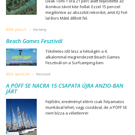
Deák Tomi 1 óra 21 perc alatt teljesítette az
ikonikus távot kite foillal. Ezzel 15 perccel
megdöntve az abszolút rekordot, amit IQ Foil-
lal Bors Máté állított fel.
2024. július 9.
-
Verseny
Beach Games Fesztivál
Tökéletes idő lesz a hétvégén a 4.
alkalommal megrendezett Beach Games
Fesztivál-on a Surfcamping-ben.
2026. április 24.
-
Horizont
A PÖFF SE NACRA 15 CSAPATA ÚJRA ANZIO-BAN
JÁRT
Fejlődni, eredményt elérni csak folyamatos
munkával lehet, vagy csodával, de a PÖFF SE
nem bízza a véletlenre!