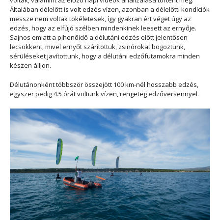
Általában délelőtt is volt edzés vízen, azonban a délelőtti kondíciók
messze nem voltak tökéletesek, így gyakran ért véget úgy az
edzés, hogy az elfújó szélben mindenkinek leesett az ernyője.
Sajnos emiatt a pihenőidő a délutáni edzés előtt jelentősen
lecsökkent, mivel ernyőt szárítottuk, zsinórokat bogoztunk,
sérüléseket javítottunk, hogy a délutáni edzőfutamokra minden
készen álljon.
Délutánonként többször összejött 100 km-nél hosszabb edzés,
egyszer pedig 4.5 órát voltunk vízen, rengeteg edzőversennyel.