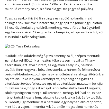
kormányosaként. (Pontosítás: 1996-ban Fehér szalag volt a
tókerülő verseny neve, a Kékszalaggal megegyező pályán.)
Tuss, az egykori kiváló finn dingis és repülő hollandis, majd
solingos sok-sok éve elhatározta, hogy épít magának egy Balaton
31-est. Gyakorlatilag nulláról, merthogy vett a füredi hajógyárból
egy tök üres héjat. 12 évig tartott a beépítés, a hajó azóta is fut, sőt
el is indul a Kékszalagokon.
"Siófok után odafelé még fújt valamennyi szél, szépen mentünk
genakkerrel. Előttünk a mezőny tökéletesen megállt a Tihanyi
szorosban, ezt látva tudtam, az egyetlen esélyünk, ha minél
tovább fenn hagyva a bőszeles vitorlát, a három és fél tonnásra
beépített-bebútorozott hajó nagy lendületével valahogy áttörünk a
hajófalon. Réka lányom kormányzott, én pedig az egykezes
vitorlázást továbbfejlesztve egy ujjas vitorlázást mutattam be: ujjal
mutattam neki, hogy azt a hajót lendülettel alulról kerüld, vigyázz,
afölött pedig nem menj el túl szorosan, nehogy fellúvoljon, ezt az
irányt tartsd, hogy a hegy alatt ne kapjunk takarást, és így tovább.
Működött, úgy mentünk át a hatalmas egy helyben álló csoporton,
mint kés a vajon." - mondta Miklós, a tőle megszokott hamiskás