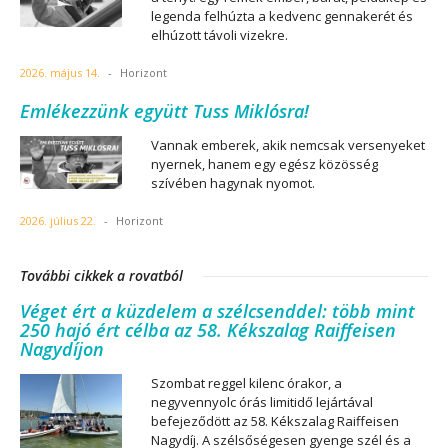
legenda felhúzta a kedvenc gennakerét és
elhúzott távoli vizekre.
2026. május 14.
-
Horizont
Emlékezzünk együtt Tuss Miklósra!
Vannak emberek, akik nemcsak versenyeket
nyernek, hanem egy egész közösség
szívében hagynak nyomot.
2026. július 22.
-
Horizont
További cikkek a rovatból
Véget ért a küzdelem a szélcsenddel: több mint
250 hajó ért célba az 58. Kékszalag Raiffeisen
Nagydíjon
Szombat reggel kilenc órakor, a
negyvennyolc órás limitidő lejártával
befejeződött az 58. Kékszalag Raiffeisen
Nagydíj. A szélsőségesen gyenge szél és a