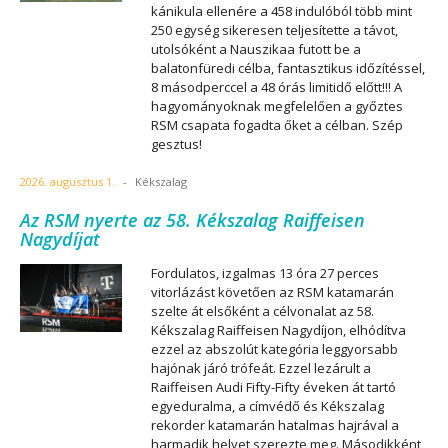
kánikula ellenére a 458 indulóból több mint
250 egység sikeresen teljesítette a távot,
utolsóként a Nauszikaa futott be a
balatonfüredi célba, fantasztikus időzítéssel,
8 másodperccel a 48 órás limitidő előtt!!! A
hagyományoknak megfelelően a győztes
RSM csapata fogadta őket a célban. Szép
gesztus!
2026. augusztus 1.
-
Kékszalag
Az RSM nyerte az 58. Kékszalag Raiffeisen
Nagydíjat
Fordulatos, izgalmas 13 óra 27 perces
vitorlázást követően az RSM katamarán
szelte át elsőként a célvonalat az 58.
Kékszalag Raiffeisen Nagydíjon, elhódítva
ezzel az abszolút kategória leggyorsabb
hajónak járó trófeát. Ezzel lezárult a
Raiffeisen Audi Fifty-Fifty éveken át tartó
egyeduralma, a címvédő és Kékszalag
rekorder katamarán hatalmas hajrával a
harmadik helyet szerezte meg. Másodikként