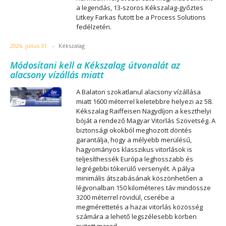
a legendás, 13-szoros Kékszalag-győztes
Litkey Farkas futott be a Process Solutions
fedélzetén.
2026. július 31.
-
Kékszalag
Módosítani kell a Kékszalag útvonalát az
alacsony vízállás miatt
A Balaton szokatlanul alacsony vízállása
miatt 1600 méterrel keletebbre helyezi az 58.
Kékszalag Raiffeisen Nagydíjon a keszthelyi
bóját a rendező Magyar Vitorlás Szövetség. A
biztonsági okokból meghozott döntés
garantálja, hogy a mélyebb merülésű,
hagyományos klasszikus vitorlások is
teljesíthessék Európa leghosszabb és
legrégebbi tókerülő versenyét. A pálya
minimális átszabásának köszönhetően a
légvonalban 150 kilométeres táv mindössze
3200 méterrel rövidül, cserébe a
megmérettetés a hazai vitorlás közösség
számára a lehető legszélesebb körben
nyitott marad.