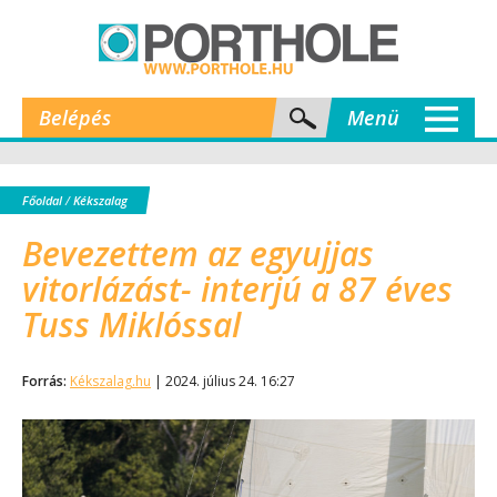
Belépés
Menü
Főoldal
/
Kékszalag
Bevezettem az egyujjas
vitorlázást- interjú a 87 éves
Tuss Miklóssal
Forrás:
Kékszalag.hu
| 2024. július 24. 16:27