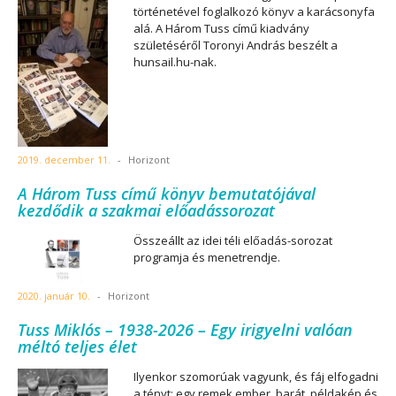
történetével foglalkozó könyv a karácsonyfa
alá. A Három Tuss című kiadvány
születéséről Toronyi András beszélt a
hunsail.hu-nak.
2019. december 11.
-
Horizont
A Három Tuss című könyv bemutatójával
kezdődik a szakmai előadássorozat
Összeállt az idei téli előadás-sorozat
programja és menetrendje.
2020. január 10.
-
Horizont
Tuss Miklós – 1938-2026 – Egy irigyelni valóan
méltó teljes élet
Ilyenkor szomorúak vagyunk, és fáj elfogadni
a tényt: egy remek ember, barát, példakép és