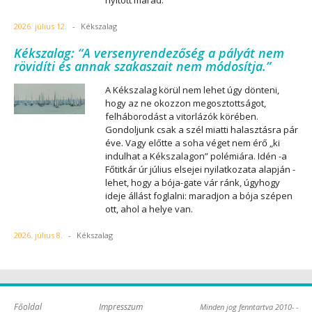
2026. július 12.
-
Kékszalag
Kékszalag: “A versenyrendezőség a pályát nem
rövidíti és annak szakaszait nem módosítja.”
A Kékszalag körül nem lehet úgy dönteni,
hogy az ne okozzon megosztottságot,
felháborodást a vitorlázók körében.
Gondoljunk csak a szél miatti halasztásra pár
éve. Vagy előtte a soha véget nem érő „ki
indulhat a Kékszalagon” polémiára. Idén -a
Főtitkár úr július elsejei nyilatkozata alapján -
lehet, hogy a bója-gate vár ránk, úgyhogy
ideje állást foglalni: maradjon a bója szépen
ott, ahol a helye van.
2026. július 8.
-
Kékszalag
Főoldal
Impresszum
Minden jog fenntartva 2010- -