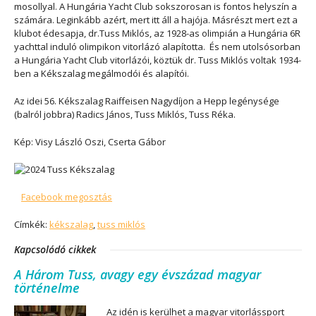
mosollyal. A Hungária Yacht Club sokszorosan is fontos helyszín a
számára. Leginkább azért, mert itt áll a hajója. Másrészt mert ezt a
klubot édesapja, dr.Tuss Miklós, az 1928-as olimpián a Hungária 6R
yachttal induló olimpikon vitorlázó alapította. És nem utolsósorban
a Hungária Yacht Club vitorlázói, köztük dr. Tuss Miklós voltak 1934-
ben a Kékszalag megálmodói és alapítói.
Az idei 56. Kékszalag Raiffeisen Nagydíjon a Hepp legénysége
(balról jobbra) Radics János, Tuss Miklós, Tuss Réka.
Kép: Visy László Oszi, Cserta Gábor
Facebook megosztás
Címkék:
kékszalag
,
tuss miklós
Kapcsolódó cikkek
A Három Tuss, avagy egy évszázad magyar
történelme
Az idén is kerülhet a magyar vitorlássport