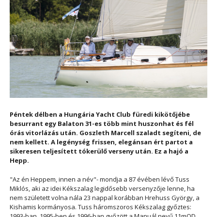
Péntek délben a Hungária Yacht Club füredi kikötőjébe
besurrant egy Balaton 31-es több mint huszonhat és fél
órás vitorlázás után. Goszleth Marcell szaladt segíteni, de
nem kellett. A legénység frissen, elegánsan ért partot a
sikeresen teljesített tókerülő verseny után. Ez a hajó a
Hepp.
"Az én Heppem, innen a név"- mondja a 87 évében lévő Tuss
Miklós, aki az idei Kékszalag legidősebb versenyzője lenne, ha
nem született volna nála 23 nappal korábban Hrehuss György, a
Kishamis kormányosa. Tuss háromszoros Kékszalag győztes:
1993-ban, 1995-ben és 1996-ban győzött a Manuál nevű 11mOD