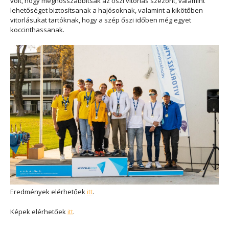
volt, hogy meghosszabbítsák az őszi vitorlás szezont, valamint
lehetőséget biztosítsanak a hajósoknak, valamint a kikötőben
vitorlásukat tartóknak, hogy a szép őszi időben még egyet
koccinthassanak.
Eredmények elérhetőek
itt
.
Képek elérhetőek
itt
.