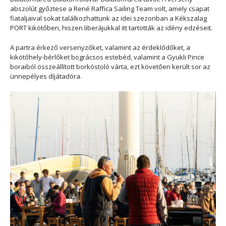
abszolút győztese a René Raffica Sailing Team volt, amely csapat
fiataljaival sokat találkozhattunk az idei szezonban a Kékszalag
PORT kikötőben, hiszen liberájukkal itt tartották az idény edzéseit.
A partra érkező versenyzőket, valamint az érdeklődőket, a
kikötőhely-bérlőket bográcsos estebéd, valamint a Gyukli Pince
boraiból összeállított borkóstoló várta, ezt követően került sor az
ünnepélyes díjátadóra.