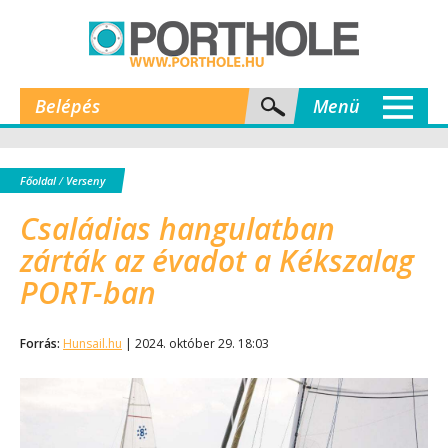
Belépés
Menü
Főoldal
/
Verseny
Családias hangulatban
zárták az évadot a Kékszalag
PORT-ban
Forrás:
Hunsail.hu
| 2024. október 29. 18:03