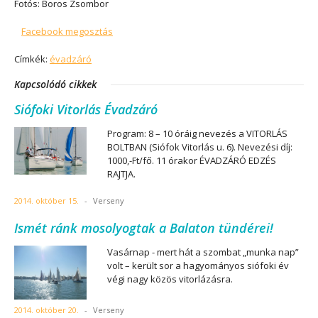
Fotós: Boros Zsombor
Facebook megosztás
Címkék:
évadzáró
Kapcsolódó cikkek
Siófoki Vitorlás Évadzáró
Program: 8 – 10 óráig nevezés a VITORLÁS
BOLTBAN (Siófok Vitorlás u. 6). Nevezési díj:
1000,-Ft/fő. 11 órakor ÉVADZÁRÓ EDZÉS
RAJTJA.
2014. október 15.
-
Verseny
Ismét ránk mosolyogtak a Balaton tündérei!
Vasárnap - mert hát a szombat „munka nap”
volt – került sor a hagyományos siófoki év
végi nagy közös vitorlázásra.
2014. október 20.
-
Verseny