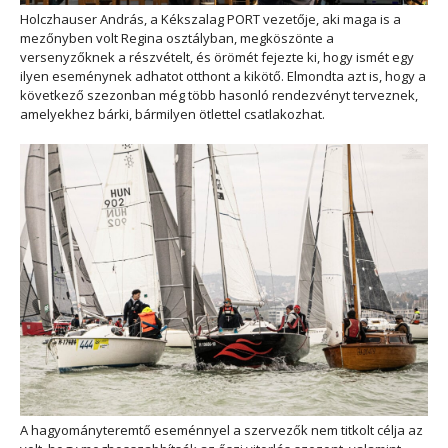
Holczhauser András, a Kékszalag PORT vezetője, aki maga is a
mezőnyben volt Regina osztályban, megköszönte a
versenyzőknek a részvételt, és örömét fejezte ki, hogy ismét egy
ilyen eseménynek adhatot otthont a kikötő. Elmondta azt is, hogy a
következő szezonban még több hasonló rendezvényt terveznek,
amelyekhez bárki, bármilyen ötlettel csatlakozhat.
A hagyományteremtő eseménnyel a szervezők nem titkolt célja az