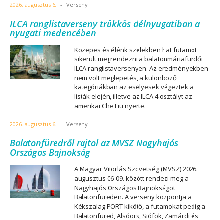
2026. augusztus 6.
-
Verseny
ILCA ranglistaverseny trükkös délnyugatiban a
nyugati medencében
Közepes és élénk szelekben hat futamot
sikerült megrendezni a balatonmáriafürdői
ILCA ranglistaversenyen. Az eredményekben
nem volt meglepetés, a különböző
kategóriákban az esélyesek végeztek a
listák elején, illetve az ILCA 4 osztályt az
amerikai Che Liu nyerte.
2026. augusztus 6.
-
Verseny
Balatonfüredről rajtol az MVSZ Nagyhajós
Országos Bajnokság
A Magyar Vitorlás Szövetség (MVSZ) 2026.
augusztus 06-09. között rendezi meg a
Nagyhajós Országos Bajnokságot
Balatonfüreden. A verseny központja a
Kékszalag PORT kikötő, a futamokat pedig a
Balatonfüred, Alsóörs, Siófok, Zamárdi és