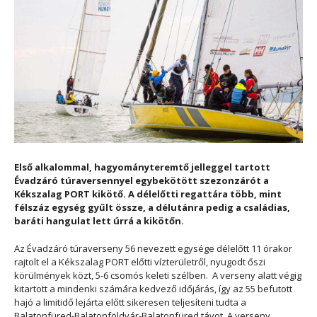
Első alkalommal, hagyományteremtő jelleggel tartott
Évadzáró túraversennyel egybekötött szezonzárót a
Kékszalag PORT kikötő. A délelőtti regattára több, mint
félszáz egység gyűlt össze, a délutánra pedig a családias,
baráti hangulat lett úrrá a kikötőn.
Az Évadzáró túraverseny 56 nevezett egysége délelőtt 11 órakor
rajtolt el a Kékszalag PORT előtti vízterületről, nyugodt őszi
körülmények közt, 5-6 csomós keleti szélben. A verseny alatt végig
kitartott a mindenki számára kedvező időjárás, így az 55 befutott
hajó a limitidő lejárta előtt sikeresen teljesíteni tudta a
Balatonfüred-Balatonföldvár-Balatonfüred távot. A verseny