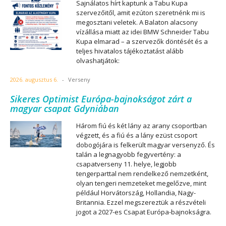
Sajnálatos hírt kaptunk a Tabu Kupa
szervezőitől, amit ezúton szeretnénk mi is
megosztani veletek. A Balaton alacsony
vízállása miatt az idei BMW Schneider Tabu
Kupa elmarad – a szervezők döntését és a
teljes hivatalos tájékoztatást alább
olvashatjátok:
2026. augusztus 6.
-
Verseny
Sikeres Optimist Európa-bajnokságot zárt a
magyar csapat Gdyniában
Három fiú és két lány az arany csoportban
végzett, és a fiú és a lány ezüst csoport
dobogójára is felkerült magyar versenyző. És
talán a legnagyobb fegyvertény: a
csapatverseny 11. helye, legjobb
tengerparttal nem rendelkező nemzetként,
olyan tengeri nemzeteket megelőzve, mint
például Horvátország, Hollandia, Nagy-
Britannia. Ezzel megszereztük a részvételi
jogot a 2027-es Csapat Európa-bajnokságra.