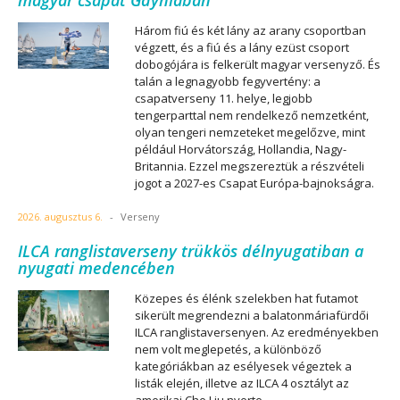
magyar csapat Gdyniában
Három fiú és két lány az arany csoportban
végzett, és a fiú és a lány ezüst csoport
dobogójára is felkerült magyar versenyző. És
talán a legnagyobb fegyvertény: a
csapatverseny 11. helye, legjobb
tengerparttal nem rendelkező nemzetként,
olyan tengeri nemzeteket megelőzve, mint
például Horvátország, Hollandia, Nagy-
Britannia. Ezzel megszereztük a részvételi
jogot a 2027-es Csapat Európa-bajnokságra.
2026. augusztus 6.
-
Verseny
ILCA ranglistaverseny trükkös délnyugatiban a
nyugati medencében
Közepes és élénk szelekben hat futamot
sikerült megrendezni a balatonmáriafürdői
ILCA ranglistaversenyen. Az eredményekben
nem volt meglepetés, a különböző
kategóriákban az esélyesek végeztek a
listák elején, illetve az ILCA 4 osztályt az