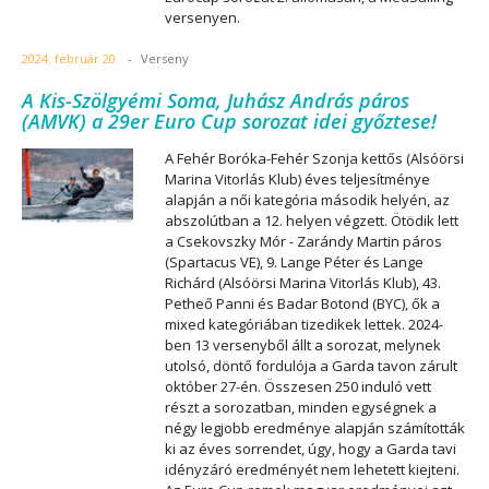
versenyen.
2024. február 20.
-
Verseny
A Kis-Szölgyémi Soma, Juhász András páros
(AMVK) a 29er Euro Cup sorozat idei győztese!
A Fehér Boróka-Fehér Szonja kettős (Alsóörsi
Marina Vitorlás Klub) éves teljesítménye
alapján a női kategória második helyén, az
abszolútban a 12. helyen végzett. Ötödik lett
a Csekovszky Mór - Zarándy Martin páros
(Spartacus VE), 9. Lange Péter és Lange
Richárd (Alsóörsi Marina Vitorlás Klub), 43.
Petheő Panni és Badar Botond (BYC), ők a
mixed kategóriában tizedikek lettek. 2024-
ben 13 versenyből állt a sorozat, melynek
utolsó, döntő fordulója a Garda tavon zárult
október 27-én. Összesen 250 induló vett
részt a sorozatban, minden egységnek a
négy legjobb eredménye alapján számították
ki az éves sorrendet, úgy, hogy a Garda tavi
idényzáró eredményét nem lehetett kiejteni.