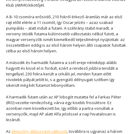
Klub (AMVK) kikötőjét.
A 8–10 csomóra erősödő, 210 fokról érkező áramlás már az első
rajt előtt elérte a 11 csomót, így Oscar jelzés – azaz szabad
pumpálás – alatt indult a futam. A szélirány stabil maradt, a
verseny ötödik futama különösebb változtatás nélkül futott, a
magyar versenyzők ismét kiemelkedő teljesítményt nyújtottak: az
összetettben eddig is az első három helyen álló csapatok futottak
célba az első három helyen.
A második és harmadik futamra a szél ereje némiképp alább
hagyott és kissé el is fordult, ezért a rendező jobbra tendált a
tengellyel, 230 fokra került a cirkáló jel, minden futam előtt
rövidebb pályát jelölt ki, s a gyengülő délnyugati szélben így
sikerült még két futamot lebonyolítani.
A harmadik futam után az AP lobogót mutatta fel a Farkas Péter
(IRO) vezette rendezőség, várva egy kisebb frissülésre. Ez
azonban nem következett be, így előbb a partra vonultak a
versenyzők, majd AP alatt Alfa jelzéssel a nap hivatalosan is
lezárult.
Az
élmezőny állása nem változott
, továbbra is ugyanaz a három