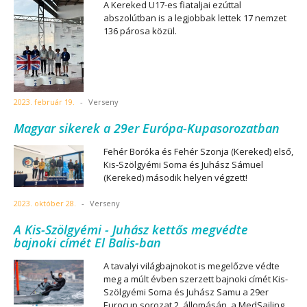
A Kereked U17-es fiataljai ezúttal
abszolútban is a legjobbak lettek 17 nemzet
136 párosa közül.
2023. február 19.
-
Verseny
Magyar sikerek a 29er Európa-Kupasorozatban
Fehér Boróka és Fehér Szonja (Kereked) első,
Kis-Szölgyémi Soma és Juhász Sámuel
(Kereked) második helyen végzett!
2023. október 28.
-
Verseny
A Kis-Szölgyémi - Juhász kettős megvédte
bajnoki címét El Balis-ban
A tavalyi világbajnokot is megelőzve védte
meg a múlt évben szerzett bajnoki címét Kis-
Szölgyémi Soma és Juhász Samu a 29er
Eurocup sorozat 2. állomásán, a MedSailing