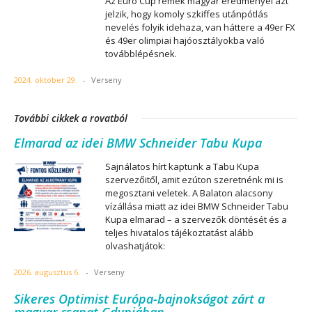
Az Euro Cup remek magyar eredményei azt
jelzik, hogy komoly szkiffes utánpótlás
nevelés folyik idehaza, van háttere a 49er FX
és 49er olimpiai hajóosztályokba való
továbblépésnek.
2024. október 29.
-
Verseny
További cikkek a rovatból
Elmarad az idei BMW Schneider Tabu Kupa
Sajnálatos hírt kaptunk a Tabu Kupa
szervezőitől, amit ezúton szeretnénk mi is
megosztani veletek. A Balaton alacsony
vízállása miatt az idei BMW Schneider Tabu
Kupa elmarad – a szervezők döntését és a
teljes hivatalos tájékoztatást alább
olvashatjátok:
2026. augusztus 6.
-
Verseny
Sikeres Optimist Európa-bajnokságot zárt a