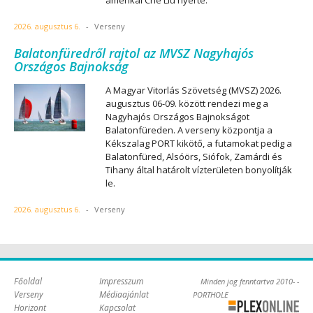
amerikai Che Liu nyerte.
2026. augusztus 6.
-
Verseny
Balatonfüredről rajtol az MVSZ Nagyhajós
Országos Bajnokság
A Magyar Vitorlás Szövetség (MVSZ) 2026.
augusztus 06-09. között rendezi meg a
Nagyhajós Országos Bajnokságot
Balatonfüreden. A verseny központja a
Kékszalag PORT kikötő, a futamokat pedig a
Balatonfüred, Alsóörs, Siófok, Zamárdi és
Tihany által határolt vízterületen bonyolítják
le.
2026. augusztus 6.
-
Verseny
Főoldal
Impresszum
Minden jog fenntartva 2010- -
Verseny
Médiaajánlat
PORTHOLE
Horizont
Kapcsolat