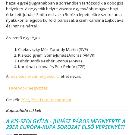
hazai egység ugyanabban a sorrendben tartózkodik a dobogós
helyeken. A negyedik helyre viszont egy további magyar hajó
érkezett: Juhász Emília és Lacza Boróka lépett előre szorosan a
nyakukon a legjobb külföldi párossal, a cseh Karolina Lojkovával
és Petr Pelnárral.
A vezető egységek:
Csekovszky Mór-Zarándy Martin (SVE)
Kis-Szölgyémi Soma-JuhászAndrás (AMVK)
Fehér Boróka-Fehér Szonja (AMVK)
Karolina Lojkova és Petr Pelnár (CZE)
A
részletes eredményeket itt
lehet nézni.
Facebook megosztás
Címkék:
29er
,
29er EuroCup-sorozat
Kapcsolódó cikkek
A KIS-SZÖLGYÉMI - JUHÁSZ PÁROS MEGNYERTE A
29ER EURÓPA-KUPA SOROZAT ELSŐ VERSENYÉT!