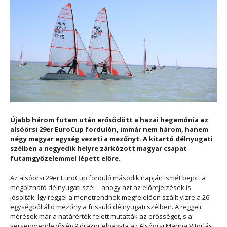
Újabb három futam után erősödött a hazai hegemónia az
alsóörsi 29er EuroCup fordulón, immár nem három, hanem
négy magyar egység vezeti a mezőnyt. A kitartó délnyugati
szélben a negyedik helyre zárkózott magyar csapat
futamgyőzelemmel lépett előre.
Az alsóörsi 29er EuroCup forduló második napján ismét bejött a
megbízható délnyugati szél – ahogy azt az előrejelzések is
jósolták. Így reggel a menetrendnek megfelelően szállt vízre a 26
egységből álló mezőny a frissülő délnyugati szélben. A reggeli
mérések már a határérték felett mutatták az erősséget, s a
versenyrendezőség 9 órakor elhagyta az Alsóörsi Marina Vitorlás