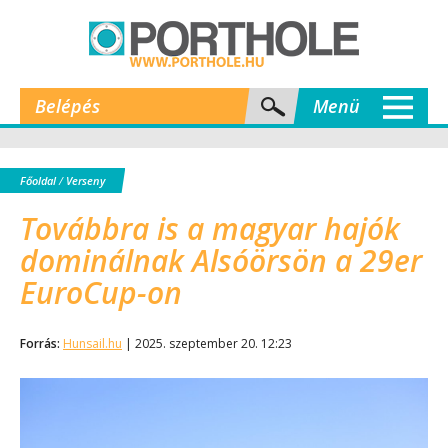
Belépés
Menü
Főoldal
/
Verseny
Továbbra is a magyar hajók
dominálnak Alsóörsön a 29er
EuroCup-on
Forrás:
Hunsail.hu
| 2025. szeptember 20. 12:23