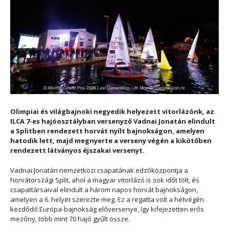
Olimpiai és világbajnoki negyedik helyezett vitorlázónk, az
ILCA 7-es hajóosztályban versenyző Vadnai Jonatán elindult
a Splitben rendezett horvát nyílt bajnokságon, amelyen
hatodik lett, majd megnyerte a verseny végén a kikötőben
rendezett látványos éjszakai versenyt.
Vadnai Jonatán nemzetközi csapatának edzőközpontja a
horvátországi Split, ahol a magyar vitorlázó is sok időt tölt, és
csapattársaival elindult a három napos horvát bajnokságon,
amelyen a 6. helyet szerezte meg. Ez a regatta volt a hétvégén
kezdődő Európa-bajnokság előversenye, így kifejezetten erős
mezőny, több mint 70 hajó gyűlt össze.