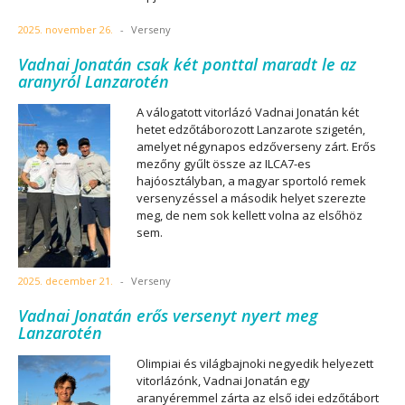
2025. november 26.
-
Verseny
Vadnai Jonatán csak két ponttal maradt le az
aranyról Lanzarotén
A válogatott vitorlázó Vadnai Jonatán két
hetet edzőtáborozott Lanzarote szigetén,
amelyet négynapos edzőverseny zárt. Erős
mezőny gyűlt össze az ILCA7-es
hajóosztályban, a magyar sportoló remek
versenyzéssel a második helyet szerezte
meg, de nem sok kellett volna az elsőhöz
sem.
2025. december 21.
-
Verseny
Vadnai Jonatán erős versenyt nyert meg
Lanzarotén
Olimpiai és világbajnoki negyedik helyezett
vitorlázónk, Vadnai Jonatán egy
aranyéremmel zárta az első idei edzőtábort