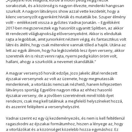
„A pálya ki volt világítva, körbe a mólón pedig végig nézők
sorakoztak, és a közönség is nagyon élvezte, mindenki hangosan
szurkolt. A nagyon látványos show azzal vette kezdetét, hogy a
kilenc versenyzőt egyenként hívták és mutatták be. Szuper élmény
volt! – emlékezett vissza a győztes Vadnai Jonatán. – Egyébként
2017-ben megszerveztek egy hasonlót ugyanitt Splitben, az akkor
itt rendezett világbajnokság előversenyeként. Akkor is elindultak
rajta a legjobbak, amit juniorként néztem végig, és fantasztikus volt
látni és átélni, hogy csak méterekre vannak tőled a hajók. Utána az
lett az egyik álmom, hogy ha legközelebb lesz ilyen verseny, akkor
szeretnék én is részt venni rajta, nyerni pedig külön öröm volt,
hallani, ahogy a szurkolók a nevemet skandálták.”
A magyar versenyző horvát edzője, Jozo Jakelic által rendezett
éjszakai versenynek az volt az üzenete, hogy megmutassák
mindenkinek, a vitorlázás nemcsak nézhető, hanem kifejezetten
látványos sportág. Egyelőre nagyon ritka az ehhez hasonló
éjszakai verseny, de a jövőben szeretnének minél több ilyet
rendezni, csak meg kell találniuk a megfelelő helyszíneket hozzá,
és aszerint felépíteni a versenyhelyszínt.
Vadnai szerint ez egy új kezdeményezés, és nem is kell feltétlenül
ragaszkodni az éjszakai formátumhoz, hiszen a lényege az, hogy
a vitorlázókat és a közönséget közelebb hozza egymáshoz. Ez