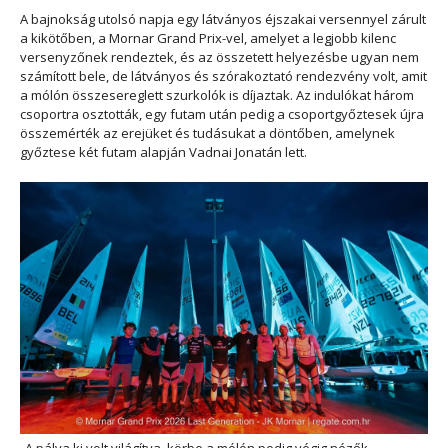
A bajnokság utolsó napja egy látványos éjszakai versennyel zárult
a kikötőben, a Mornar Grand Prix-vel, amelyet a legjobb kilenc
versenyzőnek rendeztek, és az összetett helyezésbe ugyan nem
számított bele, de látványos és szórakoztató rendezvény volt, amit
a mólón összesereglett szurkolók is díjaztak. Az indulókat három
csoportra osztották, egy futam után pedig a csoportgyőztesek újra
összemérték az erejüket és tudásukat a döntőben, amelynek
győztese két futam alapján Vadnai Jonatán lett.