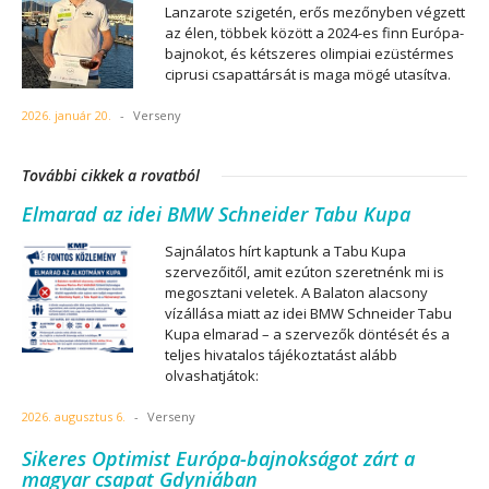
Lanzarote szigetén, erős mezőnyben végzett
az élen, többek között a 2024-es finn Európa-
bajnokot, és kétszeres olimpiai ezüstérmes
ciprusi csapattársát is maga mögé utasítva.
2026. január 20.
-
Verseny
További cikkek a rovatból
Elmarad az idei BMW Schneider Tabu Kupa
Sajnálatos hírt kaptunk a Tabu Kupa
szervezőitől, amit ezúton szeretnénk mi is
megosztani veletek. A Balaton alacsony
vízállása miatt az idei BMW Schneider Tabu
Kupa elmarad – a szervezők döntését és a
teljes hivatalos tájékoztatást alább
olvashatjátok:
2026. augusztus 6.
-
Verseny
Sikeres Optimist Európa-bajnokságot zárt a
magyar csapat Gdyniában