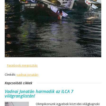
Facebook megosztás
Címkék:
vadnai jonatán
Kapcsolódó cikkek
Vadnai Jonatán harmadik az ILCA 7
világranglistán!
Olimpikonunk egyebek közt idei világbajnoki