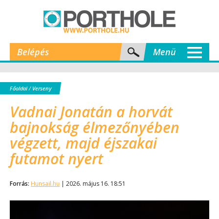
Belépés
Menü
Főoldal
/
Verseny
Vadnai Jonatán a horvát
bajnokság élmezőnyében
végzett, majd éjszakai
futamot nyert
Forrás:
Hunsail.hu
| 2026. május 16. 18:51