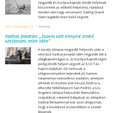
negyedik és Európa-bajnoki ötödik helyének
köszönheti az előkelő helyezést, ráadásul
minden idei nagy versenyen, Sailing Grand
Slam regattán tízen belül végzett.
2025. szeptember 12.
-
Verseny
Vadnai Jonatán: „Sosem volt ennyire stabil
szezonom, mint idén”
A tavalyi olimpiai negyedik helyezés után a
vitorlázó Vadnai Jonatán idén negyedik lett a
világbajnokságon is, az Európa-bajnokságon
pedig ötödik helyen végzett az ILCA 7-es
hajóosztályban. De nemcsak a
világversenyeken teljesített jól, hanem
valamennyi nemzetközi viadalon, amelyen
elindult, és közben már készül 2028-ra is,
elkezdte feltérképezni San Pedrót, a Los
Angelesi olimpia helyszínét. Nemzetközi
csapatával, valamint bátyjával, az olimpikon
Vadnai Benjaminnal már azon dolgoznak,
hogy a következő esztendőben is szintet
lépjenek.