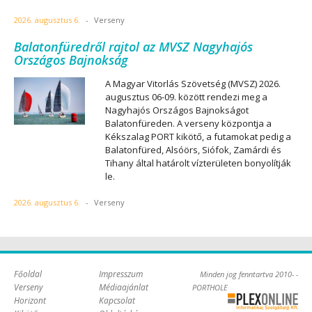
2026. augusztus 6.
-
Verseny
Balatonfüredről rajtol az MVSZ Nagyhajós
Országos Bajnokság
A Magyar Vitorlás Szövetség (MVSZ) 2026.
augusztus 06-09. között rendezi meg a
Nagyhajós Országos Bajnokságot
Balatonfüreden. A verseny központja a
Kékszalag PORT kikötő, a futamokat pedig a
Balatonfüred, Alsóörs, Siófok, Zamárdi és
Tihany által határolt vízterületen bonyolítják
le.
2026. augusztus 6.
-
Verseny
Főoldal
Impresszum
Minden jog fenntartva 2010- -
Verseny
Médiaajánlat
PORTHOLE
Horizont
Kapcsolat