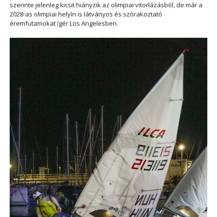
szerinte jelenleg kicsit hiányzik az olimpiai vitorlázásból, de már a
2028-as olimpiai helyín is látványos és szórakoztató
éremfutamokat ígér Los Angelesben.