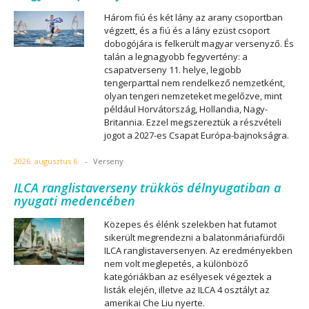
Három fiú és két lány az arany csoportban
végzett, és a fiú és a lány ezüst csoport
dobogójára is felkerült magyar versenyző. És
talán a legnagyobb fegyvertény: a
csapatverseny 11. helye, legjobb
tengerparttal nem rendelkező nemzetként,
olyan tengeri nemzeteket megelőzve, mint
például Horvátország, Hollandia, Nagy-
Britannia. Ezzel megszereztük a részvételi
jogot a 2027-es Csapat Európa-bajnokságra.
2026. augusztus 6.
-
Verseny
ILCA ranglistaverseny trükkös délnyugatiban a
nyugati medencében
Közepes és élénk szelekben hat futamot
sikerült megrendezni a balatonmáriafürdői
ILCA ranglistaversenyen. Az eredményekben
nem volt meglepetés, a különböző
kategóriákban az esélyesek végeztek a
listák elején, illetve az ILCA 4 osztályt az
amerikai Che Liu nyerte.