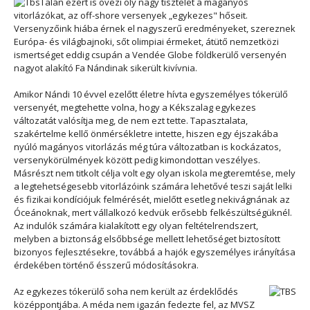
Talán ezért is övezi oly nagy tisztelet a magányos
vitorlázókat, az off-shore versenyek „egykezes" hőseit.
Versenyzőink hiába érnek el nagyszerű eredményeket, szereznek
Európa- és világbajnoki, sőt olimpiai érmeket, átütő nemzetközi
ismertséget eddig csupán a Vendée Globe földkerülő versenyén
nagyot alakító Fa Nándinak sikerült kivívnia.
Amikor Nándi 10 évvel ezelőtt életre hívta egyszemélyes tókerülő
versenyét, megtehette volna, hogy a Kékszalag egykezes
változatát valósítja meg, de nem ezt tette. Tapasztalata,
szakértelme kellő önmérsékletre intette, hiszen egy éjszakába
nyúló magányos vitorlázás még túra változatban is kockázatos,
versenykörülmények között pedig kimondottan veszélyes.
Másrészt nem titkolt célja volt egy olyan iskola megteremtése, mely
a legtehetségesebb vitorlázóink számára lehetővé teszi saját lelki
és fizikai kondíciójuk felmérését, mielőtt esetleg nekivágnának az
Óceánoknak, mert vállalkozó kedvük erősebb felkészültségüknél.
Az indulók számára kialakított egy olyan feltételrendszert,
melyben a biztonság elsőbbsége mellett lehetőséget biztosított
bizonyos fejlesztésekre, továbbá a hajók egyszemélyes irányítása
érdekében történő ésszerű módosításokra.
Az egykezes tókerülő soha nem került az érdeklődés
középpontjába. A méda nem igazán fedezte fel, az MVSZ