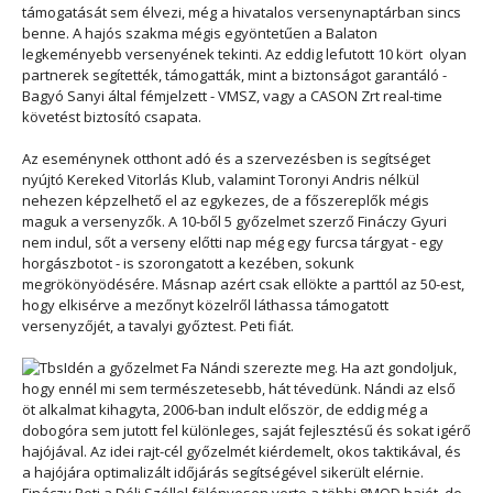
támogatását sem élvezi, még a hivatalos versenynaptárban sincs
benne. A hajós szakma mégis egyöntetűen a Balaton
legkeményebb versenyének tekinti. Az eddig lefutott 10 kört olyan
partnerek segítették, támogatták, mint a biztonságot garantáló -
Bagyó Sanyi által fémjelzett - VMSZ, vagy a CASON Zrt real-time
követést biztosító csapata.
Az eseménynek otthont adó és a szervezésben is segítséget
nyújtó Kereked Vitorlás Klub, valamint Toronyi Andris nélkül
nehezen képzelhető el az egykezes, de a főszereplők mégis
maguk a versenyzők. A 10-ből 5 győzelmet szerző Fináczy Gyuri
nem indul, sőt a verseny előtti nap még egy furcsa tárgyat - egy
horgászbotot - is szorongatott a kezében, sokunk
megrökönyödésére. Másnap azért csak ellökte a parttól az 50-est,
hogy elkisérve a mezőnyt közelről láthassa támogatott
versenyzőjét, a tavalyi győztest. Peti fiát.
Idén a győzelmet Fa Nándi szerezte meg. Ha azt gondoljuk,
hogy ennél mi sem természetesebb, hát tévedünk. Nándi az első
öt alkalmat kihagyta, 2006-ban indult először, de eddig még a
dobogóra sem jutott fel különleges, saját fejlesztésű és sokat igérő
hajójával. Az idei rajt-cél győzelmét kiérdemelt, okos taktikával, és
a hajójára optimalizált időjárás segítségével sikerült elérnie.