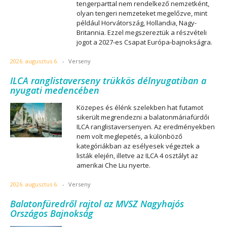
tengerparttal nem rendelkező nemzetként,
olyan tengeri nemzeteket megelőzve, mint
például Horvátország, Hollandia, Nagy-
Britannia. Ezzel megszereztük a részvételi
jogot a 2027-es Csapat Európa-bajnokságra.
2026. augusztus 6.
-
Verseny
ILCA ranglistaverseny trükkös délnyugatiban a
nyugati medencében
Közepes és élénk szelekben hat futamot
sikerült megrendezni a balatonmáriafürdői
ILCA ranglistaversenyen. Az eredményekben
nem volt meglepetés, a különböző
kategóriákban az esélyesek végeztek a
listák elején, illetve az ILCA 4 osztályt az
amerikai Che Liu nyerte.
2026. augusztus 6.
-
Verseny
Balatonfüredről rajtol az MVSZ Nagyhajós
Országos Bajnokság