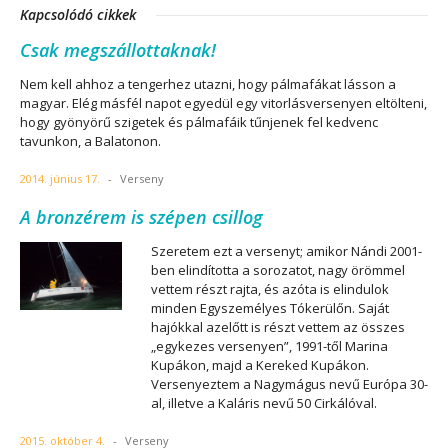
Kapcsolódó cikkek
Csak megszállottaknak!
Nem kell ahhoz a tengerhez utazni, hogy pálmafákat lásson a
magyar. Elég másfél napot egyedül egy vitorlásversenyen eltölteni,
hogy gyönyörű szigetek és pálmafáik tűnjenek fel kedvenc
tavunkon, a Balatonon.
2014. június 17.
-
Verseny
A bronzérem is szépen csillog
Szeretem ezt a versenyt; amikor Nándi 2001-
ben elindította a sorozatot, nagy örömmel
vettem részt rajta, és azóta is elindulok
minden Egyszemélyes Tókerülőn. Saját
hajókkal azelőtt is részt vettem az összes
„egykezes versenyen”, 1991-től Marina
Kupákon, majd a Kereked Kupákon.
Versenyeztem a Nagymágus nevű Európa 30-
al, illetve a Kaláris nevű 50 Cirkálóval.
2015. október 4.
-
Verseny