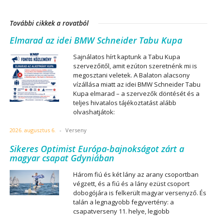
További cikkek a rovatból
Elmarad az idei BMW Schneider Tabu Kupa
Sajnálatos hírt kaptunk a Tabu Kupa
szervezőitől, amit ezúton szeretnénk mi is
megosztani veletek. A Balaton alacsony
vízállása miatt az idei BMW Schneider Tabu
Kupa elmarad – a szervezők döntését és a
teljes hivatalos tájékoztatást alább
olvashatjátok:
2026. augusztus 6.
-
Verseny
Sikeres Optimist Európa-bajnokságot zárt a
magyar csapat Gdyniában
Három fiú és két lány az arany csoportban
végzett, és a fiú és a lány ezüst csoport
dobogójára is felkerült magyar versenyző. És
talán a legnagyobb fegyvertény: a
csapatverseny 11. helye, legjobb