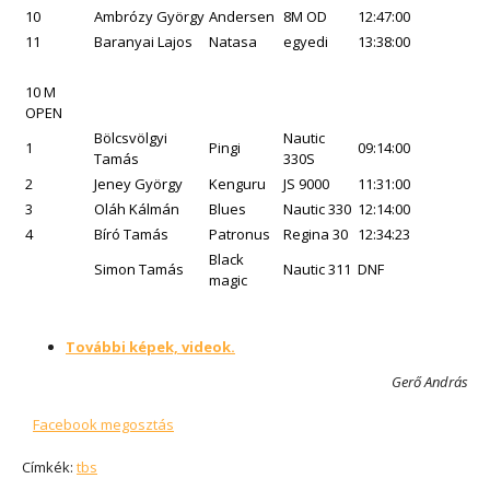
10
Ambrózy György
Andersen
8M OD
12:47:00
11
Baranyai Lajos
Natasa
egyedi
13:38:00
10 M
OPEN
Bölcsvölgyi
Nautic
1
Pingi
09:14:00
Tamás
330S
2
Jeney György
Kenguru
JS 9000
11:31:00
3
Oláh Kálmán
Blues
Nautic 330
12:14:00
4
Bíró Tamás
Patronus
Regina 30
12:34:23
Black
Simon Tamás
Nautic 311
DNF
magic
További képek, videok.
Gerő András
Facebook megosztás
Címkék:
tbs