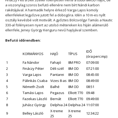
Fináczy Peti a Déli Széllel fölényesen verte a többi 8MOD hajót, de
a viszonylag szoros befutó ellenére nem bírt Nándi karbon
rakétájával. A harmadik helyre érkező Varga Lajos komoly
ellenfeleket legyőzve jutott fel a dobogóra. Idén a 10 m-es nyílt
osztály kevésbé volt motivált. A győztes Bölcsvölgyi Tamás a Nautic
330-al fölényesen nyert az utolsó métereken kis híján alámerülő
ellenfele, Jeney György Kenguru nevű hajójával szemben.
Befutó időrendben:
IDŐ
KORMÁNYOS
HAJÓ
TÍPUS
(óra:perc:mp)
1
Fa Nándor
Fahajó
8M PRO
07:09:00
2
Fináczy Péter
Déli szél
8M OD
07:21:00
3
Varga Lajos
Pantarei
8M OD
08:45:00
4
Pálinkás Csaba
Vizes 8-as
8M OD
08:49:00
5
Németh Zsolt
Balhé
8M OD
08:51
6
Tamási Lajos
Pegazus
Elliott 770
09:48
7
Fazekas László
Bernát
Elliott 770
09:49:00
8
Juhász György
Delphia 24
Delphia 24
11:07:00
X-treme
X-treme
9
Belley László
12:34:22
25
25