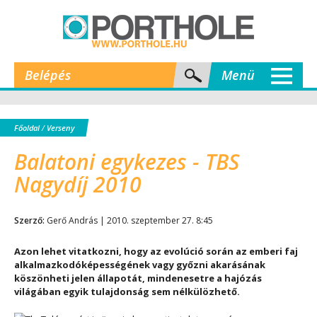
Belépés
Menü
Főoldal
/
Verseny
Balatoni egykezes - TBS
Nagydíj 2010
Szerző:
Gerő András | 2010. szeptember 27. 8:45
Azon lehet vitatkozni, hogy az evolúció során az emberi faj
alkalmazkodóképességének vagy győzni akarásának
köszönheti jelen állapotát, mindenesetre a hajózás
világában egyik tulajdonság sem nélkülözhető.