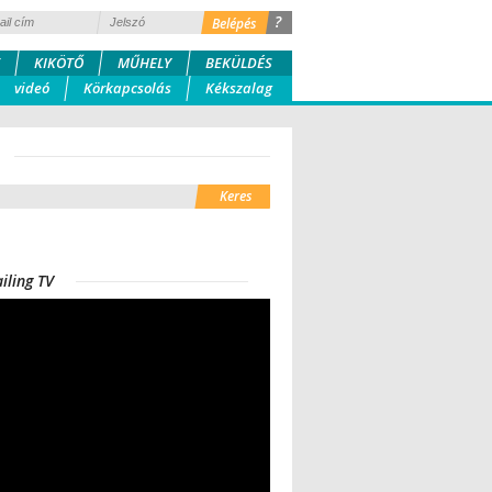
?
KIKÖTŐ
MŰHELY
BEKÜLDÉS
videó
Körkapcsolás
Kékszalag
iling TV