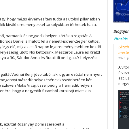
y, hogy mégis érvényesíteni tudta az utolsó pillanatban
akik kiváló eredményekkel tarsolyukban térhettek haza.
Blogajá
ső, harmadik és negyedik helyen zárták a regattát. A
Vitorlás
orsos Dániel állhatott fel a német Fischer-Ziegler kettős,
yörgy elé, míg az első napon legeredményesebben kezdő
Látván
lyezésig jutott. Női kettősünk, Mészáros Laura és Kratzl
mester
a a 30., Sándor Anna és Rutai Lili pedig a 49. helyezést
2026. j
A vit
élveze
gattát Vadnai Benji jóvoltából, aki ugyan ezúttal nem nyert
azt. E
 s megannyi második helyezésének köszönhetően két
megvá
a szlovén Maks Vrcaj, tízzel pedig a harmadik helyen
nére, hogy a negyedik futamból korai rajt miatt ki is
ink, ezúttal Rozsnyay Domi szerepelt a