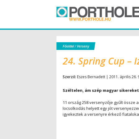
Főoldal
/
Verseny
24. Spring Cup – I
Szerző:
Eszes Bernadett | 2011. április 26. 
Széltelen, ám szép magyar sikereket
11 ország 258 versenyzője gyűlt össze a
locsolkodás helyett egy jót versenyezze
igyekeztek a versenyre érkező fiatalok