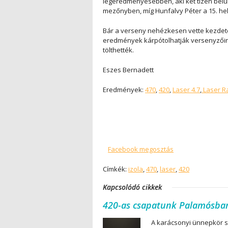
legeredményesebben, aki két tízen belüli
mezőnyben, míg Hunfalvy Péter a 15. hel
Bár a verseny nehézkesen vette kezdetét
eredmények kárpótolhatják versenyzőinke
tölthették.
Eszes Bernadett
Eredmények:
470
,
420
,
Laser 4.7
,
Laser Ra
Facebook megosztás
Címkék:
izola
,
470
,
laser
,
420
Kapcsolódó cikkek
420-as csapatunk Palamósban
A karácsonyi ünnepkör s