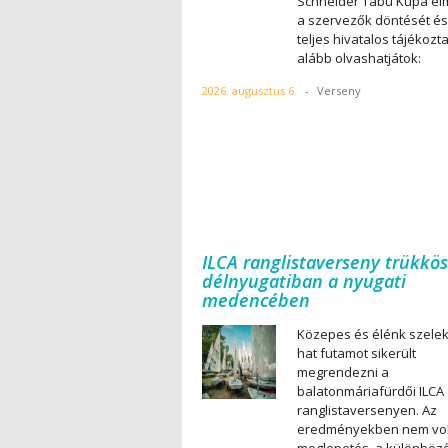
Schneider Tabu Kupa el
a szervezők döntését és
teljes hivatalos tájékozt
alább olvashatjátok:
2026. augusztus 6.
-
Verseny
ILCA ranglistaverseny trükkös
délnyugatiban a nyugati
medencében
Közepes és élénk szele
hat futamot sikerült
megrendezni a
balatonmáriafürdői ILCA
ranglistaversenyen. Az
eredményekben nem vol