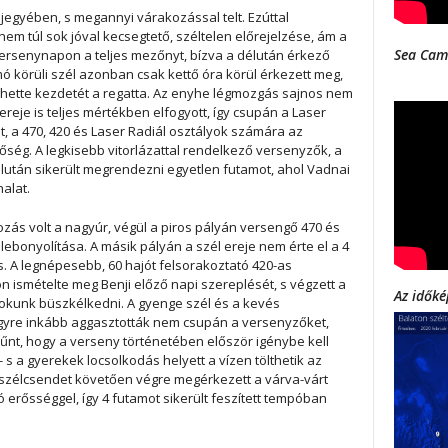
 jegyében, s megannyi várakozással telt. Ezúttal
em túl sok jóval kecsegtető, széltelen előrejelzése, ám a
Sea Cam
versenynapon a teljes mezőnyt, bízva a délután érkező
omó körüli szél azonban csak kettő óra körül érkezett meg,
ehette kezdetét a regatta. Az enyhe légmozgás sajnos nem
 ereje is teljes mértékben elfogyott, így csupán a Laser
t, a 470, 420 és Laser Radiál osztályok számára az
őség. A legkisebb vitorlázattal rendelkező versenyzők, a
lután sikerült megrendezni egyetlen futamot, ahol Vadnai
alat.
ás volt a nagyúr, végül a piros pályán versengő 470 és
lebonyolítása. A másik pályán a szél ereje nem érte el a 4
s. A legnépesebb, 60 hajót felsorakoztató 420-as
smételte meg Benji előző napi szereplését, s végzett a
Az időké
t okunk büszkélkedni. A gyenge szél és a kevés
gyre inkább aggasztották nem csupán a versenyzőket,
űnt, hogy a verseny történetében először igénybe kell
 - s a gyerekek locsolkodás helyett a vízen tölthetik az
szélcsendet követően végre megérkezett a várva-várt
ó erősséggel, így 4 futamot sikerült feszített tempóban