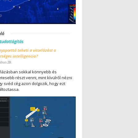
nló
 tudattágítás
ysporttá teheti a vitorlázást a
séges intelligencia?
úlius 28.
orlázásban sokkal könnyebb és
tesebb részt venni, mint kívülről nézni
gy svéd cég azon dolgozik, hogy ezt
ltoztassa.