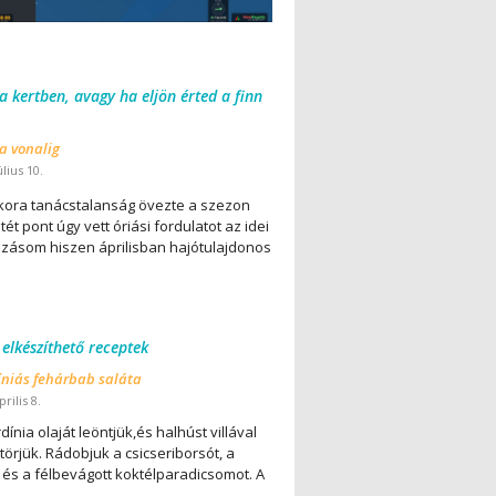
 a kertben, avagy ha eljön érted a finn
 a vonalig
úlius 10.
ora tanácstalanság övezte a szezon
ét pont úgy vett óriási fordulatot az idei
lázásom hiszen áprilisban hajótulajdonos
 elkészíthető receptek
íniás fehárbab saláta
rilis 8.
dínia olaját leöntjük,és halhúst villával
örjük. Rádobjuk a csicseriborsót, a
 és a félbevágott koktélparadicsomot. A
..