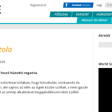
Regisztráció
vagy
FŐOLDAL
VERSENY
HORIZONT
Women On Water
Keresés
zola
9:30
World Sa
 hozó húsvéti regatta.
 szlovéniai Izolában, hogy húsvétolás, sonkaevés és
n, ám sajnos az idén az égiek közbe szóltak, s nem igazán
at az ünnep alkalmával megajándékozni némi széllel.