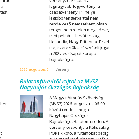
marad –
versenyző. És talán a
 a
legnagyobb fegyvertény: a
atást
csapatverseny 11. helye,
legjobb tengerparttal nem
rendelkező nemzetként, olyan
tengeri nemzeteket megelőzve,
mint például Horvátország,
Hollandia, Nagy-Britannia. Ezzel
megszereztük a részvételi jogot
a 2027-es Csapat Európa-
bajnokságra.
2026. augusztus 6.
-
Verseny
Balatonfüredről rajtol az MVSZ
Nagyhajós Országos Bajnokság
A Magyar Vitorlás Szövetség
kben
(MVSZ) 2026. augusztus 06-09.
között rendezi meg a
Nagyhajós Országos
Bajnokságot Balatonfüreden. A
verseny központja a Kékszalag
t
PORT kikötő, a futamokat pedig