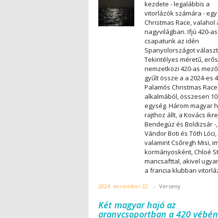
kezdete - legalábbis a
vitorlázók számára - egy 
Christmas Race, valahol 
nagyvilágban. Ifjú 420-as
csapatunk az idén
Spanyolországot választ
Tekintélyes méretű, erős
nemzetközi 420-as mez
gyűlt össze a a 2024-es 4
Palamós Christmas Race
alkalmából, összesen 10
egység. Három magyar ha
rajthoz állt, a Kovács ikre
Bendegúz és Boldizsár -,
Vándor Boti és Tóth Lóci,
valamint Csőregh Misi, 
kormányosként, Chloé S
mancsafttal, akivel ugy
a francia klubban vitorlá
2024. december 22.
-
Verseny
Két magyar hajó az
aranycsoportban a 420 vébén