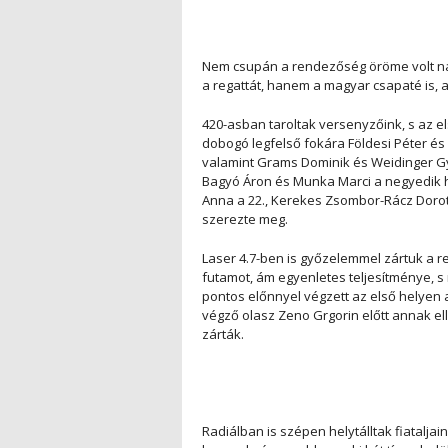
Nem csupán a rendezőség öröme volt nag
a regattát, hanem a magyar csapaté is, 
420-asban taroltak versenyzőink, s az el
dobogó legfelső fokára Földesi Péter és B
valamint Grams Dominik és Weidinger G
Bagyó Áron és Munka Marci a negyedik he
Anna a 22., Kerekes Zsombor-Rácz Dorotty
szerezte meg.
Laser 4.7-ben is győzelemmel zártuk a re
futamot, ám egyenletes teljesítménye,
pontos előnnyel végzett az első helyen 
végző olasz Zeno Grgorin előtt annak elle
zárták.
Radiálban is szépen helytálltak fiatalja