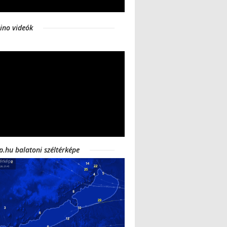
ino videók
p.hu balatoni széltérképe