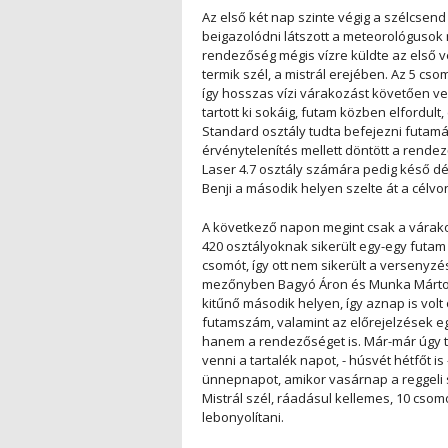
Az első két nap szinte végig a szélcsend
beigazolódni látszott a meteorológusok n
rendezőség mégis vízre küldte az első 
termik szél, a mistrál erejében. Az 5 cs
így hosszas vízi várakozást követően v
tartott ki sokáig, futam közben elfordult,
Standard osztály tudta befejezni futamá
érvénytelenítés mellett döntött a rendez
Laser 4.7 osztály számára pedig késő dé
Benji a második helyen szelte át a célvon
A következő napon megint csak a várakoz
420 osztályoknak sikerült egy-egy futam 
csomót, így ott nem sikerült a versenyzé
mezőnyben Bagyó Áron és Munka Márton i
kitűnő második helyen, így aznap is vol
futamszám, valamint az előrejelzések e
hanem a rendezőséget is. Már-már úgy t
venni a tartalék napot, - húsvét hétfőt is
ünnepnapot, amikor vasárnap a reggeli 
Mistrál szél, ráadásul kellemes, 10 csom
lebonyolítani.