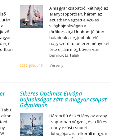
A magyar csapatból két hajó az
lső
aranycsoportban, három az
k után
ezüstben végzett a 420-as
 a
világbajnokságon a
jtező
törökországi Urlaban. Jó úton
magyar
haladnak a legjobbak felé,
an, öt
nagyszerű futameredményeket
portban
érte el, ám még bőven van
bennük tartalék.
2025. július 15.
-
Verseny
er
Sikeres Optimist Európa-
bajnokságot zárt a magyar csapat
Gdyniában
a Tabu
ezúton
Három fiú és két lány az arany
tani
csoportban végzett, és a fiú és
ony
a lány ezüst csoport
BMW
dobogójára is felkerült magyar