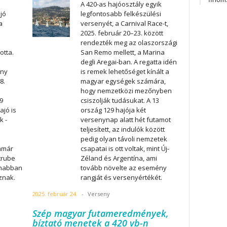
A 420-as hajóosztály egyik
jó
legfontosabb felkészülési
a
versenyét, a Carnival Race-t,
2025. február 20–23. között
rendezték meg az olaszországi
otta.
San Remo mellett, a Marina
degli Aregai-ban. A regatta idén
őny
is remek lehetőséget kínált a
8.
magyar egységek számára,
hogy nemzetközi mezőnyben
9
csiszolják tudásukat. A 13
jó is
ország 129 hajója két
k -
versenynap alatt hét futamot
teljesített, az indulók között
pedig olyan távoli nemzetek
immár
csapatai is ott voltak, mint Új-
trube
Zéland és Argentína, ami
anabban
tovább növelte az esemény
znak.
rangját és versenyértékét.
2025. február 24.
-
Verseny
Szép magyar futameredmények,
bíztató menetek a 420 vb-n