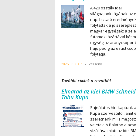
A 420 osztály idei
világbajnokságának az e
napi bíztató eredménye
folytatták a jó szereplést
magyar egységek: a sele
futamok lázártával két 
egység az aranycsoportb
hajó pedig az ezüst cso
folytatja.
2025. július 7.
-
Verseny
További cikkek a rovatból
Elmarad az idei BMW Schneid
Tabu Kupa
Sajnálatos hírt kaptunk 
Kupa szervezőitől, amit 
szeretnénk mi is megosz
veletek. A Balaton alacs
vízállása miatt az idei 