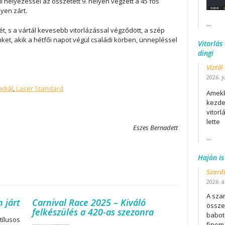
 helyezéssel az összetett 9. helyen végzett a 45 fős
yen zárt.
...
, s a vártál kevesebb vitorlázással végződött, a szép
t, akik a hétfői napot végül családi körben, ünnepléssel
Vitorlás
dingi
Víztől
2026. j
diál
,
Laser Standard
Amekk
kezdet
vitor
lette
Eszes Bernadett
...
Hajón is
Szard
2026. áp
A szar
 járt
Carnival Race 2025 – Kiváló
összet
felkészülés a 420-as szezonra
babot
tílusos
finom.