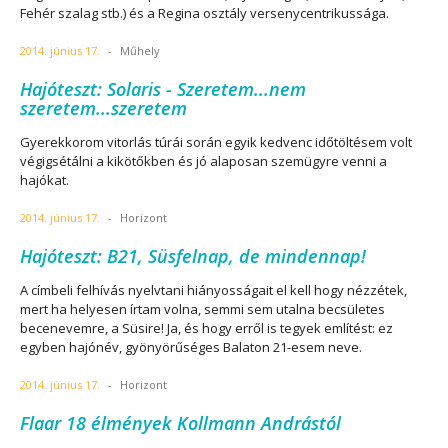
Fehér szalag stb.) és a Regina osztály versenycentrikussága.
2014. június 17.
-
Műhely
Hajóteszt: Solaris - Szeretem...nem
szeretem...szeretem
Gyerekkorom vitorlás túrái során egyik kedvenc időtöltésem volt
végigsétálni a kikötőkben és jó alaposan szemügyre venni a
hajókat.
2014. június 17.
-
Horizont
Hajóteszt: B21, Süsfelnap, de mindennap!
A címbeli felhívás nyelvtani hiányosságait el kell hogy nézzétek,
mert ha helyesen írtam volna, semmi sem utalna becsületes
becenevemre, a Süsire! Ja, és hogy erről is tegyek említést: ez
egyben hajónév, gyönyörűséges Balaton 21-esem neve.
2014. június 17.
-
Horizont
Flaar 18 élmények Kollmann Andrástól