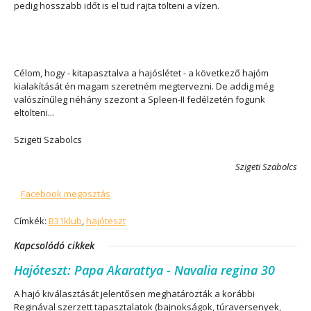
pedig hosszabb időt is el tud rajta tölteni a vízen.
Célom, hogy - kitapasztalva a hajóslétet - a következő hajóm
kialakítását én magam szeretném megtervezni. De addig még
valószínűleg néhány szezont a Spleen-II fedélzetén fogunk
eltölteni...
Szigeti Szabolcs
Szigeti Szabolcs
Facebook megosztás
Címkék:
B31klub
,
hajóteszt
Kapcsolódó cikkek
Hajóteszt: Papa Akarattya - Navalia regina 30
A hajó kiválasztását jelentősen meghatározták a korábbi
Reginával szerzett tapasztalatok (bajnokságok, túraversenyek,