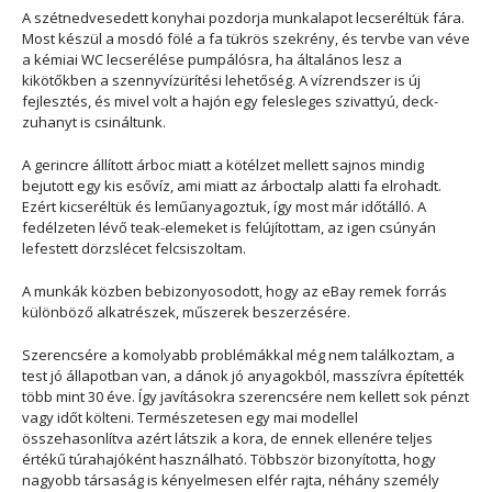
A szétnedvesedett konyhai pozdorja munkalapot lecseréltük fára.
Most készül a mosdó fölé a fa tükrös szekrény, és tervbe van véve
a kémiai WC lecserélése pumpálósra, ha általános lesz a
kikötőkben a szennyvízürítési lehetőség. A vízrendszer is új
fejlesztés, és mivel volt a hajón egy felesleges szivattyú, deck-
zuhanyt is csináltunk.
A gerincre állított árboc miatt a kötélzet mellett sajnos mindig
bejutott egy kis esővíz, ami miatt az árboctalp alatti fa elrohadt.
Ezért kicseréltük és leműanyagoztuk, így most már időtálló. A
fedélzeten lévő teak-elemeket is felújítottam, az igen csúnyán
lefestett dörzslécet felcsiszoltam.
A munkák közben bebizonyosodott, hogy az eBay remek forrás
különböző alkatrészek, műszerek beszerzésére.
Szerencsére a komolyabb problémákkal még nem találkoztam, a
test jó állapotban van, a dánok jó anyagokból, masszívra építették
több mint 30 éve. Így javításokra szerencsére nem kellett sok pénzt
vagy időt költeni. Természetesen egy mai modellel
összehasonlítva azért látszik a kora, de ennek ellenére teljes
értékű túrahajóként használható. Többször bizonyította, hogy
nagyobb társaság is kényelmesen elfér rajta, néhány személy