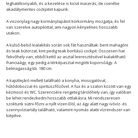
leghatékonyabb, és a kezelése is kicsit macerás, de cserébe
akadálymentes cockpitet kapunk.
A viszonylag nagy kormánylapátot körkormány mozgatja, és fel
van szerelve autopilottal, ami nagyon kényelmes hosszabb
utakon.
A külső-belső kialakítás során sok fát használtak: bent mahagóni
és teak bútorzat, kint pedig teak borítású cockpit. Összesen hat
fekvőhely van, ebből kettő az asztal leeresztésével kialakítható
franciaágy, egy pedig a térképasztal mögötti koporsóágy. A
belmagasság kb. 180 cm.
A kajütlejáró mellett található a konyha, mosogatóval,
hűtődobozzal és spirituszfőzővel. A fux és a szalon között van egy
kézmosó és WC. Szerencsére rengeteg tárolóhely van, így valóban
be lehet rendezkedni hosszabb ottlakásra. Mi rendszeresen
szoktunk sütni-főzni a nyílt vízen.Elöl, az ágy alatt nagy ivóvíz- és
szennyvíztartály található, valamint nyomás alatti vízrendszer van
kiépítve.