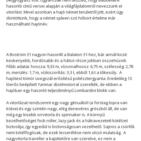
belgyógyász volt. Ugyancsak nem tetszett, hogy Baudelaire
hasonló című versei alapján a világfájdalomról nevezzünk el
vitorlást. Mivel azonban a hajó német területről jött, ezért úgy
döntöttünk, hogy a német spleen szó hóbort értelme már
használható hajónév.
A Boström 31 nagyon hasonlít a Balaton 31-hez, bár annál kicsit
keskenyebb, hordósabb és a hátsó része jobban összehúzott.
Főbb adatai: hossza: 9,33 m, vízvonalhossz: 6,75 m, szélesség: 2,78
m, merülés: 1,7 m, vízkiszorítás: 3,3 t, ebből 1,6 t a tőkesúly. A
hajótest tömör üvegszál-erősítésű poliésztergyanta. Eredetileg 13
lóerős beépített Yanmar dízelmotorral szerelték, de ebben a
hajóban egy hasonló teljesítményű Lombardini blokk van.
A vitorlázat rendszerint egy nagy génuából (a forstag topra van
kötve) és egy szintén nagy, elég denevéres grószból áll, de van
még egy kisebb orrvitorla és spinnaker is. A könnyű
kezelhetőséget fock-roller, lazy-jack és a hátravezetett kötélzet
biztosítja, így egyedül is biztonságosan vezethető. Sajnos a csörlők
nem kötélfogósak, de ezek lecserélése nem olcsó mulatság. A
nagyvitorla traveller a kajüttetőre van szerelve, ez nem a