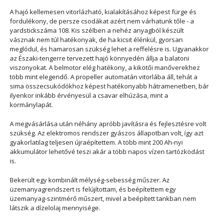
A hajó kellemesen vitorlázható, kialakításához képest fürge és
fordulékony, de persze csodákat azért nem várhatunk tőle - a
yardstickszáma 108. Kis szélben a nehéz anyagból készült
vásznak nem túl hatékonyak, de ha kicsit élénkül, gyorsan
meglódul, és hamarosan szükség lehet a reffelésre is. Ugyanakkor
az Északi-tengerre tervezett hajó könnyedén állja a balatoni
viszonyokat. A belmotor elég hatékony, a kikötői manőverekhez
több mint elegendő. A propeller automatán vitorlába áll, tehát a
sima összecsukódókhoz képest hatékonyabb hátramenetben, bár
ilyenkor inkább érvényesül a csavar elhúzása, mint a
kormánylapát.
A megvásárlása után néhány apróbb javításra és fejlesztésre volt
szükség. Az elektromos rendszer gyászos állapotban volt, így azt
gyakorlatilag teljesen újraépítettem. A több mint 200 Ah-nyi
akkumulátor lehetővé teszi akár a több napos vízen tartózkodást
is.
Bekerült egy kombinált mélység-sebesség műszer. Az
üzemanyagrendszert is felújítottam, és beépítettem egy
üzemanyag-szintmérő műszert, mivel a beépített tankban nem
látszik a dízelolaj mennyisége.