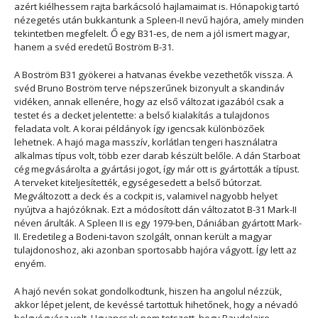
azért kiélhessem rajta barkácsoló hajlamaimat is. Hónapokig tartó
nézegetés után bukkantunk a Spleen-II nevű hajóra, amely minden
tekintetben megfelelt. Ő egy B31-es, de nem a jól ismert magyar,
hanem a svéd eredetű Boström B-31.
A Boström B31 gyökerei a hatvanas évekbe vezethetők vissza. A
svéd Bruno Boström terve népszerűnek bizonyult a skandináv
vidéken, annak ellenére, hogy az első változat igazából csak a
testet és a decket jelentette: a belső kialakítás a tulajdonos
feladata volt. A korai példányok így igencsak különbözőek
lehetnek. A hajó maga masszív, korlátlan tengeri használatra
alkalmas típus volt, több ezer darab készült belőle. A dán Starboat
cég megvásárolta a gyártási jogot, így már ott is gyártották a típust.
A terveket kiteljesítették, egységesedett a belső bútorzat.
Megváltozott a deck és a cockpit is, valamivel nagyobb helyet
nyújtva a hajózóknak. Ezt a módosított dán változatot B-31 Mark-II
néven árulták. A Spleen II is egy 1979-ben, Dániában gyártott Mark-
II. Eredetileg a Bodeni-tavon szolgált, onnan került a magyar
tulajdonoshoz, aki azonban sportosabb hajóra vágyott. Így lett az
enyém.
A hajó nevén sokat gondolkodtunk, hiszen ha angolul nézzük,
akkor lépet jelent, de kevéssé tartottuk hihetőnek, hogy a névadó