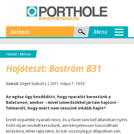
Belépés
Menü
Főoldal
/
Műhely
Hajóteszt: Boström B31
Szerző:
Szigeti Szabolcs | 2011. május 7. 19:53
Az egész úgy kezdődött, hogy nyaralót kerestünk a
Balatonon, amikor – mivel ismerősökkel jártam hajózni –
felmerült, hogy miért nem veszünk inkább hajót?
Ennél vízpartibb nyaraló nincs, és a füvet sem kell állandóan nyírni.
Ezért olyan modellt kerestünk, ami kényelmesen használható
túrázásra, lehet rajta lakni, és bár viszonylag jó állapotban van,