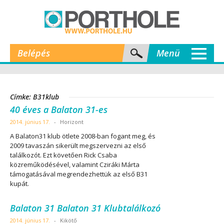
Belépés
Menü
Címke: B31klub
40 éves a Balaton 31-es
2014. június 17.
-
Horizont
A Balaton31 klub ötlete 2008-ban fogant meg, és
2009 tavaszán sikerült megszervezni az első
találkozót. Ezt követően Rick Csaba
közreműködésével, valamint Cziráki Márta
támogatásával megrendezhettük az első B31
kupát.
Balaton 31 Balaton 31 Klubtalálkozó
2014. június 17.
-
Kikötő