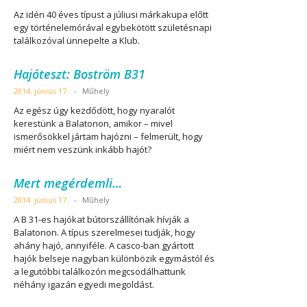
Az idén 40 éves típust a júliusi márkakupa előtt
egy történelemórával egybekötött születésnapi
találkozóval ünnepelte a Klub.
Hajóteszt: Boström B31
2014. június 17.
-
Műhely
Az egész úgy kezdődött, hogy nyaralót
kerestünk a Balatonon, amikor – mivel
ismerősökkel jártam hajózni – felmerült, hogy
miért nem veszünk inkább hajót?
Mert megérdemli…
2014. június 17.
-
Műhely
A B 31-es hajókat bútorszállítónak hívják a
Balatonon. A típus szerelmesei tudják, hogy
ahány hajó, annyiféle. A casco-ban gyártott
hajók belseje nagyban különbözik egymástól és
a legutóbbi találkozón megcsodálhattunk
néhány igazán egyedi megoldást.