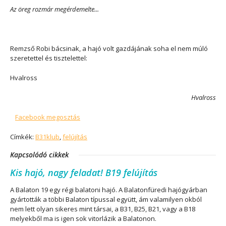
Az öreg rozmár megérdemelte...
Remzső Robi bácsinak, a hajó volt gazdájának soha el nem múló
szeretettel és tisztelettel:
Hvalross
Hvalross
Facebook megosztás
Címkék:
B31klub
,
felújítás
Kapcsolódó cikkek
Kis hajó, nagy feladat! B19 felújítás
A Balaton 19 egy régi balatoni hajó. A Balatonfüredi hajógyárban
gyártották a többi Balaton típussal együtt, ám valamilyen okból
nem lett olyan sikeres mint társai, a B31, B25, B21, vagy a B18
melyekből ma is igen sok vitorlázik a Balatonon.