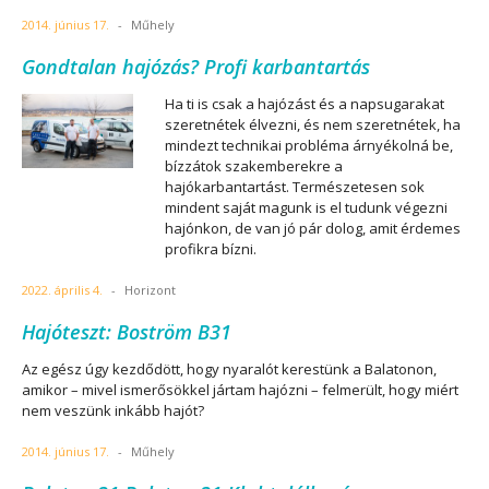
2014. június 17.
-
Műhely
Gondtalan hajózás? Profi karbantartás
Ha ti is csak a hajózást és a napsugarakat
szeretnétek élvezni, és nem szeretnétek, ha
mindezt technikai probléma árnyékolná be,
bízzátok szakemberekre a
hajókarbantartást. Természetesen sok
mindent saját magunk is el tudunk végezni
hajónkon, de van jó pár dolog, amit érdemes
profikra bízni.
2022. április 4.
-
Horizont
Hajóteszt: Boström B31
Az egész úgy kezdődött, hogy nyaralót kerestünk a Balatonon,
amikor – mivel ismerősökkel jártam hajózni – felmerült, hogy miért
nem veszünk inkább hajót?
2014. június 17.
-
Műhely