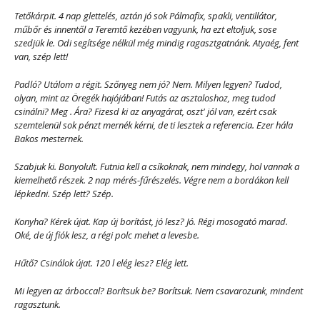
Tetőkárpit. 4 nap glettelés, aztán jó sok Pálmafix, spakli, ventillátor,
műbőr és innentől a Teremtő kezében vagyunk, ha ezt eltoljuk, sose
szedjük le. Odi segítsége nélkül még mindig ragasztgatnánk. Atyaég, fent
van, szép lett!
Padló? Utálom a régit. Szőnyeg nem jó? Nem. Milyen legyen? Tudod,
olyan, mint az Öregék hajójában! Futás az asztaloshoz, meg tudod
csinálni? Meg . Ára? Fizesd ki az anyagárat, oszt' jól van, ezért csak
szemtelenül sok pénzt mernék kérni, de ti lesztek a referencia. Ezer hála
Bakos mesternek.
Szabjuk ki. Bonyolult. Futnia kell a csíkoknak, nem mindegy, hol vannak a
kiemelhető részek. 2 nap mérés-fűrészelés. Végre nem a bordákon kell
lépkedni. Szép lett? Szép.
Konyha? Kérek újat. Kap új borítást, jó lesz? Jó. Régi mosogató marad.
Oké, de új fiók lesz, a régi polc mehet a levesbe.
Hűtő? Csinálok újat. 120 l elég lesz? Elég lett.
Mi legyen az árboccal? Borítsuk be? Borítsuk. Nem csavarozunk, mindent
ragasztunk.