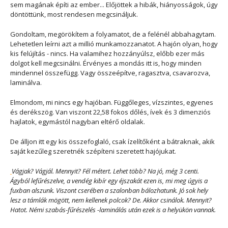
sem magának építi az ember... Előjöttek a hibák, hiányosságok, úgy
döntöttünk, most rendesen megcsináljuk.
Gondoltam, megörökítem a folyamatot, de a felénél abbahagytam.
Lehetetlen leírni azt a millió munkamozzanatot. A hajón olyan, hogy
kis felújítás - nincs. Ha valamihez hozzányúlsz, előbb ezer más
dolgot kell megcsinálni. Érvényes a mondás itt is, hogy minden
mindennel összefügg. Vagy összeépítve, ragasztva, csavarozva,
laminálva.
Elmondom, mi nincs egy hajóban. Függőleges, vízszintes, egyenes
és derékszög. Van viszont 22,58 fokos dőlés, ívek és 3 dimenziós
hajlatok, egymástól nagyban eltérő oldalak.
De álljon itt egy kis összefoglaló, csak ízelítőként a bátraknak, akik
saját kezűleg szeretnék szépíteni szeretett hajójukat.
Vágjak? Vágjál. Mennyit? Fél métert. Lehet több? Na jó, még 3 centi.
Ágyból lefűrészelve, a vendég kibír egy éjszakát ezen is, mi meg úgyis a
fuxban alszunk. Viszont cserében a szalonban bálozhatunk. Jó sok hely
lesz a támlák mögött, nem kellenek polcok? De. Akkor csinálok. Mennyit?
Hatot. Némi szabás-fűrészelés -laminálás után ezek is a helyükön vannak.