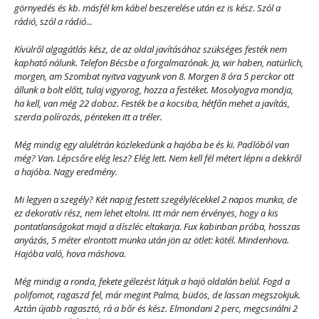
görnyedés és kb. másfél km kábel beszerelése után ez is kész. Szól a
rádió, szól a rádió...
Kívülről algagátlás kész, de az oldal javításához szükséges festék nem
kapható nálunk. Telefon Bécsbe a forgalmazónak. Ja, wir haben, natürlich,
morgen, am Szombat nyitva vagyunk von 8. Morgen 8 óra 5 perckor ott
állunk a bolt előtt, tulaj vigyorog, hozza a festéket. Mosolyogva mondja,
ha kell, van még 22 doboz. Festék be a kocsiba, hétfőn mehet a javítás,
szerda polírozás, pénteken itt a tréler.
Még mindig egy alulétrán közlekedünk a hajóba be és ki. Padlóból van
még? Van. Lépcsőre elég lesz? Elég lett. Nem kell fél métert lépni a dekkről
a hajóba. Nagy eredmény.
Mi legyen a szegély? Két napig festett szegélylécekkel 2 napos munka, de
ez dekoratív rész, nem lehet eltolni. Itt már nem érvényes, hogy a kis
pontatlanságokat majd a díszléc eltakarja. Fux kabinban próba, hosszas
anyázás, 5 méter elrontott munka után jön az ötlet: kötél. Mindenhova.
Hajóba való, hova máshova.
Még mindig a ronda, fekete gélezést látjuk a hajó oldalán belül. Fogd a
polifomot, ragaszd fel, már megint Palma, büdös, de lassan megszokjuk.
Aztán újabb ragasztó, rá a bőr és kész. Elmondani 2 perc, megcsinálni 2