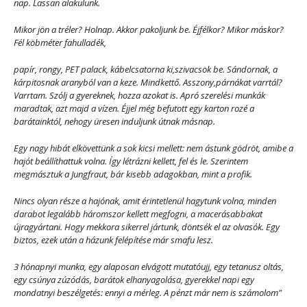
nap. Lassan alakulunk.
Mikor jön a tréler? Holnap. Akkor pakoljunk be. Éjfélkor? Mikor máskor?
Fél köbméter fahulladék,
papír, rongy, PET palack, kábelcsatorna ki,szivacsok be. Sándornak, a
kárpitosnak aranyból van a keze. Mindkettő. Asszony,párnákat varrtál?
Varrtam. Szólj a gyereknek, hozza azokat is. Apró szerelési munkák
maradtak, azt majd a vízen. Éjjel még befutott egy karton rozé a
barátainktól, nehogy üresen induljunk útnak másnap.
Egy nagy hibát elkövettünk a sok kicsi mellett: nem ástunk gödröt, amibe a
hajót beállíthattuk volna. Így létrázni kellett, fel és le. Szerintem
megmásztuk a Jungfraut, bár kisebb adagokban, mint a profik.
Nincs olyan része a hajónak, amit érintetlenül hagytunk volna, minden
darabot legalább háromszor kellett megfogni, a macerásabbakat
újragyártani. Hogy mekkora sikerrel jártunk, döntsék el az olvasók. Egy
biztos, ezek után a házunk felépítése már smafu lesz.
3 hónapnyi munka, egy alaposan elvágott mutatóujj, egy tetanusz oltás,
egy csúnya zúzódás, barátok elhanyagolása, gyerekkel napi egy
mondatnyi beszélgetés: ennyi a mérleg. A pénzt már nem is számolom"