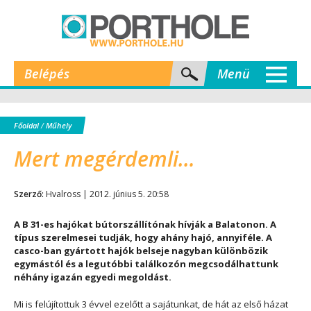
Belépés
Menü
Főoldal
/
Műhely
Mert megérdemli…
Szerző:
Hvalross | 2012. június 5. 20:58
A B 31-es hajókat bútorszállítónak hívják a Balatonon. A
típus szerelmesei tudják, hogy ahány hajó, annyiféle. A
casco-ban gyártott hajók belseje nagyban különbözik
egymástól és a legutóbbi találkozón megcsodálhattunk
néhány igazán egyedi megoldást.
Mi is felújítottuk 3 évvel ezelőtt a sajátunkat, de hát az első házat