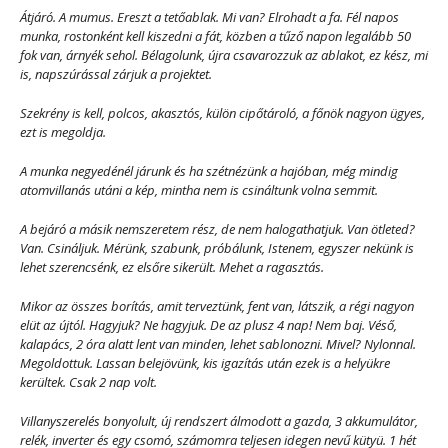
Átjáró. A mumus. Ereszt a tetőablak. Mi van? Elrohadt a fa. Fél napos
munka, rostonként kell kiszedni a fát, közben a tűző napon legalább 50
fok van, árnyék sehol. Bélagolunk, újra csavarozzuk az ablakot, ez kész, mi
is, napszúrással zárjuk a projektet.
Szekrény is kell, polcos, akasztós, külön cipőtároló, a főnök nagyon ügyes,
ezt is megoldja.
A munka negyedénél járunk és ha szétnézünk a hajóban, még mindig
atomvillanás utáni a kép, mintha nem is csináltunk volna semmit.
A bejáró a másik nemszeretem rész, de nem halogathatjuk. Van ötleted?
Van. Csináljuk. Mérünk, szabunk, próbálunk, Istenem, egyszer nekünk is
lehet szerencsénk, ez elsőre sikerült. Mehet a ragasztás.
Mikor az összes borítás, amit terveztünk, fent van, látszik, a régi nagyon
elüt az újtól. Hagyjuk? Ne hagyjuk. De az plusz 4 nap! Nem baj. Véső,
kalapács, 2 óra alatt lent van minden, lehet sablonozni. Mivel? Nylonnal.
Megoldottuk. Lassan belejövünk, kis igazítás után ezek is a helyükre
kerültek. Csak 2 nap volt.
Villanyszerelés bonyolult, új rendszert álmodott a gazda, 3 akkumulátor,
relék, inverter és egy csomó, számomra teljesen idegen nevű kütyü. 1 hét